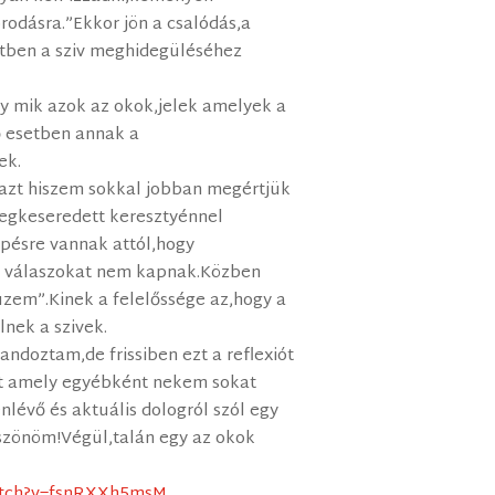
odásra.”Ekkor jön a csalódás,a
etben a sziv meghidegüléséhez
gy mik azok az okok,jelek amelyek a
 esetben annak a
ek.
azt hiszem sokkal jobban megértjük
egkeseredett keresztyénnel
épésre vannak attól,hogy
e válaszokat nem kapnak.Közben
zem”.Kinek a felelőssége az,hogy a
nek a szivek.
landoztam,de frissiben ezt a reflexiót
zt amely egyébként nekem sokat
nlévő és aktuális dologról szól egy
öszönöm!Végül,talán egy az okok
atch?v=fsnRXXh5msM