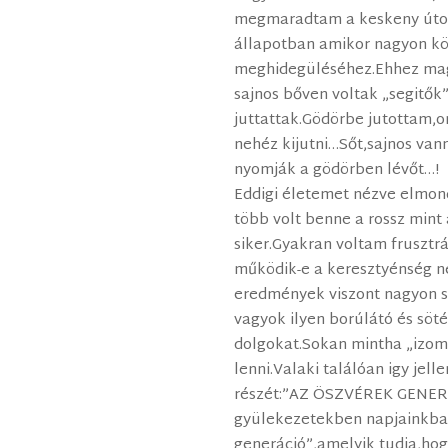
megmaradtam a keskeny úton
állapotban amikor nagyon kö
meghidegüléséhez.Ehhez mag
sajnos bőven voltak „segitők
juttattak.Gödörbe jutottam,o
nehéz kijutni…Sőt,sajnos va
nyomják a gödörben lévőt…!
Eddigi életemet nézve elmon
több volt benne a rossz mint
siker.Gyakran voltam frusztr
működik-e a keresztyénség n
eredmények viszont nagyon s
vagyok ilyen borúlátó és sö
dolgokat.Sokan mintha „izo
lenni.Valaki találóan igy jel
részét:”AZ ÖSZVÉREK GENER
gyülekezetekben napjainkban
generáció”,amelyik tudja,ho