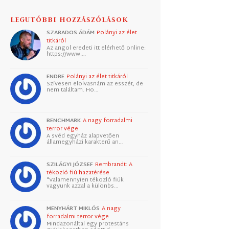
LEGUTÓBBI HOZZÁSZÓLÁSOK
SZABADOS ÁDÁM
Polányi az élet
titkáról
Az angol eredeti itt elérhető online:
https://www.…
ENDRE
Polányi az élet titkáról
Szívesen elolvasnám az esszét, de
nem találtam. Ho…
BENCHMARK
A nagy forradalmi
terror vége
A svéd egyház alapvetően
államegyházi karakterű an…
SZILÁGYI JÓZSEF
Rembrandt: A
tékozló fiú hazatérése
"Valamennyien tékozló fiúk
vagyunk azzal a különbs…
MENYHÁRT MIKLÓS
A nagy
forradalmi terror vége
Mindazonáltal egy protestáns