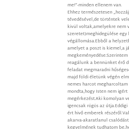
me!”-minden ellenem van.
Ehhez természetesen „hozzájá
tévedésével,de történtek vel
kivül voltak,amelyekre nem v
szeretet)meghidegülése egy
végállomása.Ebből a helyzetb
amelyet a poszt is kiemel,a já
megkeményedése.Szerintem a
reagálunk a bennünket érő 
feladat megmaradni hűségese
majd földi életünk végén elm
nemes harcot megharcoltam a
mondta,hogy Isten nem igért
megérkezést.Aki komolyan ve
igencsak rögös az útja.Eddig
ért hivő emberek részéről.Va
akarva-akaratlanul csalódást
kegyelmének tudhatom be,ho