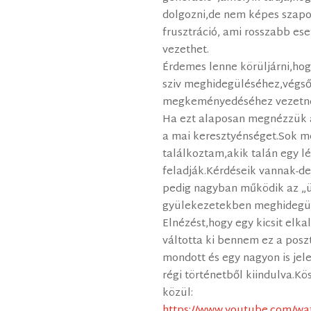
dolgozni,de nem képes szapor
frusztráció, ami rosszabb es
vezethet.
Érdemes lenne körüljárni,ho
sziv meghidegüléséhez,végső
megkeményedéséhez vezetn
Ha ezt alaposan megnézzük 
a mai keresztyénséget.Sok m
találkoztam,akik talán egy l
feladják.Kérdéseik vannak-d
pedig nagyban működik az „ü
gyülekezetekben meghidegül
Elnézést,hogy egy kicsit elka
váltotta ki bennem ez a pos
mondott és egy nagyon is jele
régi történetből kiindulva.K
közül:
https://www.youtube.com/w