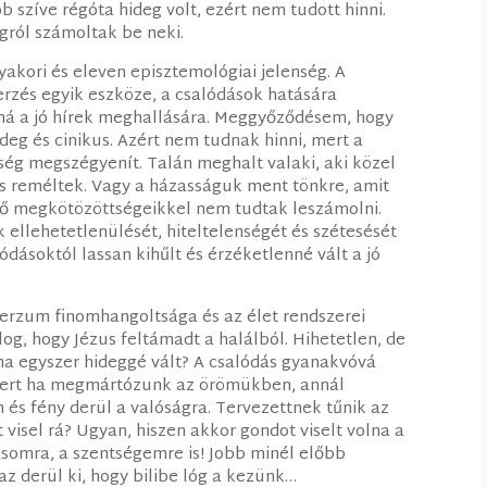
ób szíve régóta hideg volt, ezért nem tudott hinni.
ágról számoltak be neki.
yakori és eleven episztemológiai jelenség. A
erzés egyik eszköze, a csalódások hatására
nná a jó hírek meghallására. Meggyőződésem, hogy
ideg és cinikus. Azért nem tudnak hinni, mert a
ég megszégyenít. Talán meghalt valaki, aki közel
és reméltek. Vagy a házasságuk ment tönkre, amit
lső megkötözöttségeikkel nem tudtak leszámolni.
k ellehetetlenülését, hiteltelenségét és szétesését
lódásoktól lassan kihűlt és érzéketlenné vált a jó
iverzum finomhangoltsága és az élet rendszerei
log, hogy Jézus feltámadt a halálból. Hihetetlen, de
, ha egyszer hideggé vált? A csalódás gyanakvóvá
, mert ha megmártózunk az örömükben, annál
és fény derül a valóságra. Tervezettnek tűnik az
 visel rá? Ugyan, hiszen akkor gondot viselt volna a
somra, a szentségemre is! Jobb minél előbb
az derül ki, hogy bilibe lóg a kezünk…