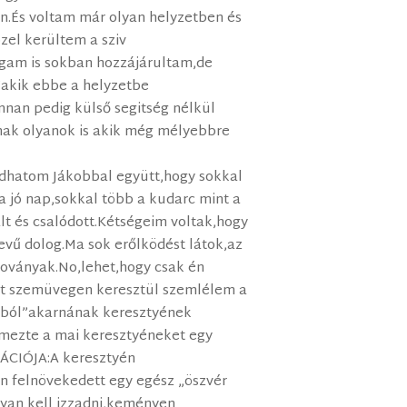
.És voltam már olyan helyzetben és
zel kerültem a sziv
am is sokban hozzájárultam,de
”akik ebbe a helyzetbe
nnan pedig külső segitség nélkül
nnak olyanok is akik még mélyebbre
dhatom Jákobbal együtt,hogy sokkal
 a jó nap,sokkal több a kudarc mint a
ált és csalódott.Kétségeim voltak,hogy
evű dolog.Ma sok erőlködést látok,az
oványak.No,lehet,hogy csak én
tét szemüvegen keresztül szemlélem a
mból”akarnának keresztyének
lemezte a mai keresztyéneket egy
ÁCIÓJA:A keresztyén
 felnövekedett egy egész „öszvér
gyan kell izzadni,keményen