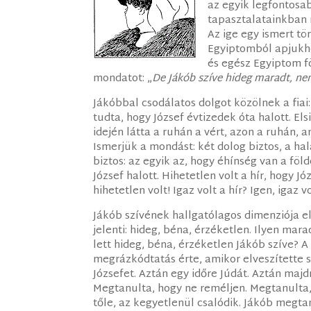
az egyik legfontosa
tapasztalatainkban 
Az ige egy ismert tö
Egyiptomból apjukho
és egész Egyiptom f
mondatot: „
De Jákób szíve hideg maradt, nem
Jákóbbal csodálatos dolgot közölnek a fiai: 
tudta, hogy József évtizedek óta halott. El
idején látta a ruhán a vért, azon a ruhán, 
Ismerjük a mondást: két dolog biztos, a hal
biztos: az egyik az, hogy éhínség van a föl
József halott. Hihetetlen volt a hír, hogy J
hihetetlen volt! Igaz volt a hír? Igen, igaz v
Jákób szívének hallgatólagos dimenziója el
jelenti: hideg, béna, érzéketlen. Ilyen mara
lett hideg, béna, érzéketlen Jákób szíve? A
megrázkódtatás érte, amikor elveszítette s
Józsefet. Aztán egy időre Júdát. Aztán maj
Megtanulta, hogy ne reméljen. Megtanulta, h
tőle, az kegyetlenül csalódik. Jákób megtan