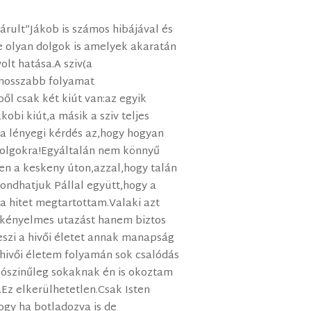
rult”Jákob is számos hibájával és
e olyan dolgok is amelyek akaratán
olt hatása.A sziv(a
 hosszabb folyamat
ől csak két kiút van:az egyik
kobi kiút,a másik a sziv teljes
 lényegi kérdés az,hogy hogyan
dolgokra!Egyáltalán nem könnyű
n a keskeny úton,azzal,hogy talán
ondhatjuk Pállal együtt,hogy a
 hitet megtartottam.Valaki azt
 kényelmes utazást hanem biztos
szi a hivői életet annak manapság
i hivői életem folyamán sok csalódás
lószinűleg sokaknak én is okoztam
.Ez elkerülhetetlen.Csak Isten
gy ha botladozva is de