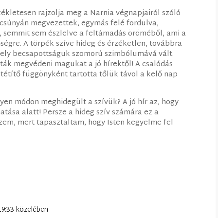
zékletesen rajzolja meg a Narnia végnapjairól szóló
 csúnyán megvezettek, egymás felé fordulva,
 semmit sem észlelve a feltámadás öröméből, ami a
őségre. A törpék szíve hideg és érzéketlen, továbbra
, mely becsapottságuk szomorú szimbólumává vált.
ták megvédeni magukat a jó hírektől! A csalódás
étítő függönyként tartotta tőlük távol a kelő nap
yen módon meghidegült a szívük? A jó hír az, hogy
tása alatt! Persze a hideg szív számára ez a
szem, mert tapasztaltam, hogy Isten kegyelme fel
 19:33 közelében