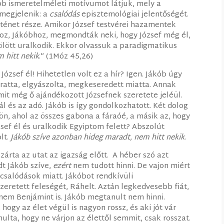
bb ismeretelméleti motívumot látjuk, mely a
megjelenik: a
csalódás
episztemológiai jelentőségét.
rténet része. Amikor József testvérei hazamentek
z, Jákóbhoz, megmondták neki, hogy József még él,
ölött uralkodik. Ekkor olvassuk a paradigmatikus
 hitt nekik
.” (1Móz 45,26)
József él! Hihetetlen volt ez a hír? Igen. Jákób úgy
siratta, elgyászolta, megkeseredett miatta. Annak
amit még ő ajándékozott Józsefnek szeretete jeléül.
ál és az adó. Jákób is így gondolkozhatott. Két dolog
dön, ahol az összes gabona a fáraóé, a másik az, hogy
ózsef él és uralkodik Egyiptom felett? Abszolút
olt.
Jákób szíve azonban hideg maradt, nem hitt nekik
.
zárta az utat az igazság előtt. A héber szó azt
dt Jákób szíve,
ezért
nem tudott hinni. De vajon miért
 csalódások miatt. Jákóbot rendkívüli
zeretett feleségét, Ráhelt. Aztán legkedvesebb fiát,
dnem Benjámint is. Jákób megtanult nem hinni.
ogy az élet végül is nagyon rossz, és aki jót vár
ulta, hogy ne várjon az élettől semmit, csak rosszat.