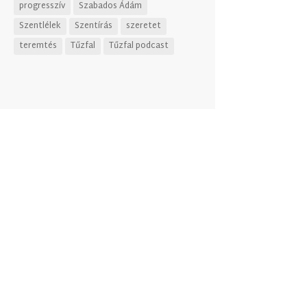
progresszív
Szabados Ádám
Szentlélek
Szentírás
szeretet
teremtés
Tűzfal
Tűzfal podcast