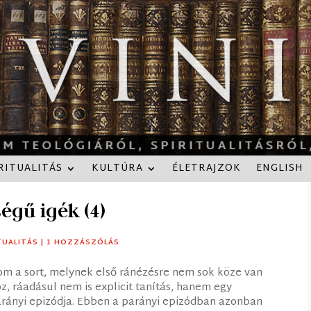
RITUALITÁS
KULTÚRA
ÉLETRAJZOK
ENGLISH
égű igék (4)
TUALITÁS
|
1 HOZZÁSZÓLÁS
tom a sort, melynek első ránézésre nem sok köze van
z, ráadásul nem is explicit tanítás, hanem egy
rányi epizódja. Ebben a parányi epizódban azonban