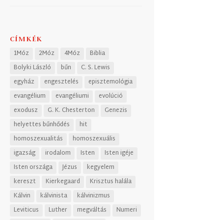
CÍMKÉK
1Móz
2Móz
4Móz
Biblia
Bolyki László
bűn
C. S. Lewis
egyház
engesztelés
episztemológia
evangélium
evangéliumi
evolúció
exodusz
G. K. Chesterton
Genezis
helyettes bűnhődés
hit
homoszexualitás
homoszexuális
igazság
irodalom
Isten
Isten igéje
Isten országa
Jézus
kegyelem
kereszt
Kierkegaard
Krisztus halála
Kálvin
kálvinista
kálvinizmus
Leviticus
Luther
megváltás
Numeri