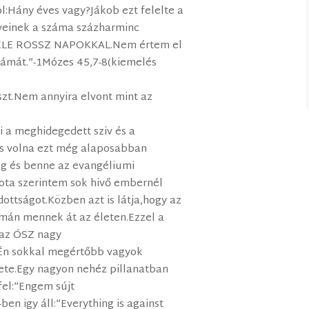
ól:Hány éves vagy?Jákob ezt felelte a
veinek a száma százharminc
,TELE ROSSZ NAPOKKAL.Nem értem el
zámát.”-1Mózes 45,7-8(kiemelés
szt.Nem annyira elvont mint az
 a meghidegedett sziv és a
s volna ezt még alaposabban
ég és benne az evangéliumi
ota szerintem sok hivő embernél
ottságot.Közben azt is látja,hogy az
imán mennek át az életen.Ezzel a
 az ÓSZ nagy
.Én sokkal megértőbb vagyok
ete.Egy nagyon nehéz pillanatban
fel:”Engem sújt
ben igy áll:”Everything is against