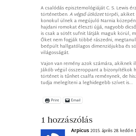
A csalódás episztemológiáját C. S. Lewis ér
történetben.
A végső ütközet
törpéi, akiket
konokul ülnek a megújuló Narnia közepén,
hajdani romokat éleszti újjá, nagyobb dics
is csak a sötét sufnit látják maguk körül
Őket nem fogják többé rászedni, megtanul
beépült hallgatólagos dimenziójukba és söt
világosságát.
Vajon van remény azok számára, akiknek il
Jákób végül összeroppant a bizonyítékok ha
történet is tűnhet csalfa reménynek, de hi
tudja melegíteni a leghidegebb szívet is…
Print
Email
1 hozzászólás
Arpicus
2015. április 28. kedd-n