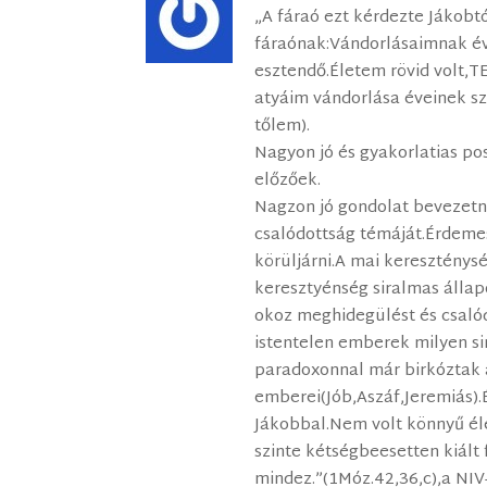
„A fáraó ezt kérdezte Jákobt
fáraónak:Vándorlásaimnak é
esztendő.Életem rövid volt
atyáim vándorlása éveinek s
tőlem).
Nagyon jó és gyakorlatias po
előzőek.
Nagzon jó gondolat bevezetni
csalódottság témáját.Érdeme
körüljárni.A mai kereszténys
keresztyénség siralmas állap
okoz meghidegülést és csalód
istentelen emberek milyen s
paradoxonnal már birkóztak
emberei(Jób,Aszáf,Jeremiás)
Jákobbal.Nem volt könnyű él
szinte kétségbeesetten kiált 
mindez.”(1Móz.42,36,c),a NIV-