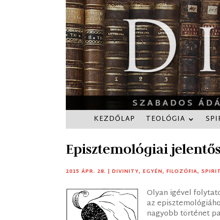
KEZDŐLAP
TEOLÓGIA
SPI
Episztemológiai jelentős
2015 ÁPR. 28.
|
DIVINITY
,
EGYÉN
,
FILOZÓFIA
,
SPIRI
Olyan igével folyta
az episztemológiáho
nagyobb történet pa