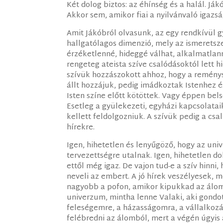
Két dolog biztos: az éhínség és a halál. Ják
Akkor sem, amikor fiai a nyilvánvaló igazs
Amit Jákóbról olvasunk, az egy rendkívül g
hallgatólagos dimenzió, mely az ismeretsz
érzéketlenné, hideggé válhat, alkalmatla
rengeteg ateista szíve csalódásoktól lett h
szívük hozzászokott ahhoz, hogy a reménys
állt hozzájuk, pedig imádkoztak Istenhez 
Isten színe előtt kötöttek. Vagy éppen be
Esetleg a gyülekezeti, egyházi kapcsolatai
kellett feldolgozniuk. A szívük pedig a csa
hírekre.
Igen, hihetetlen és lenyűgöző, hogy az un
tervezettségre utalnak. Igen, hihetetlen do
ettől még igaz. De vajon tud-e a szív hinni
neveli az embert. A jó hírek veszélyesek
nagyobb a pofon, amikor kipukkad az álom 
univerzum, mintha lenne Valaki, aki gondot
feleségemre, a házasságomra, a vállalkozá
felébredni az álomból, mert a végén úgyis 