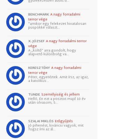
gyülekezetben adott d…
BENCHMARK
A nagy forradalmi
terror vége
"amikor egy felekezet hivatalosan
püspökké választ…
X. JÓZSEF
A nagy forradalmi terror
vége
A „költő” arra gondolt, hogy
alapvető különbség va…
KERESZTÉNY
A nagy forradalmi
terror vége
Péter, egyetértek. Amit írsz, az igaz,
a katolikus…
TUNDE
Személyiség és jellem
Helló, Én ezt a posztot majd 10 év
után olvasom, S…
SZALAI MIKLÓS
Erőgyűjtés
Jó pihenést, kiváncsi vagyok, mit
fogsz írni az ál…