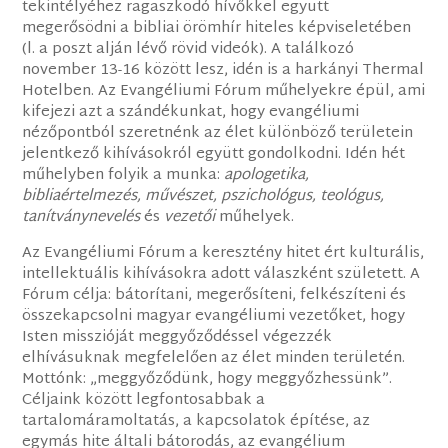
tekintélyéhez ragaszkodó hívőkkel együtt
megerősödni a bibliai örömhír hiteles képviseletében
(l. a poszt alján lévő rövid videók). A találkozó
november 13-16 között lesz, idén is a harkányi Thermal
Hotelben. Az Evangéliumi Fórum műhelyekre épül, ami
kifejezi azt a szándékunkat, hogy evangéliumi
nézőpontból szeretnénk az élet különböző területein
jelentkező kihívásokról együtt gondolkodni. Idén hét
műhelyben folyik a munka:
apologetika,
bibliaértelmezés, művészet, pszichológus, teológus,
tanítványnevelés
és
vezetői
műhelyek.
Az Evangéliumi Fórum a keresztény hitet ért kulturális,
intellektuális kihívásokra adott válaszként született. A
Fórum célja: bátorítani, megerősíteni, felkészíteni és
összekapcsolni magyar evangéliumi vezetőket, hogy
Isten misszióját meggyőződéssel végezzék
elhívásuknak megfelelően az élet minden területén.
Mottónk: „meggyőződünk, hogy meggyőzhessünk”.
Céljaink között legfontosabbak a
tartalomáramoltatás, a kapcsolatok építése, az
egymás hite általi bátorodás, az evangélium