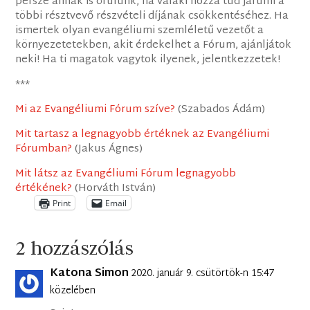
persze annak is örülünk, ha valaki hozzá tud járulni a
többi résztvevő részvételi díjának csökkentéséhez. Ha
ismertek olyan evangéliumi szemléletű vezetőt a
környezetetekben, akit érdekelhet a Fórum, ajánljátok
neki! Ha ti magatok vagytok ilyenek, jelentkezzetek!
***
Mi az Evangéliumi Fórum szíve?
(Szabados Ádám)
Mit tartasz a legnagyobb értéknek az Evangéliumi
Fórumban?
(Jakus Ágnes)
Mit látsz az Evangéliumi Fórum legnagyobb
értékének?
(Horváth István)
Print
Email
2 hozzászólás
Katona Simon
2020. január 9. csütörtök-n 15:47
közelében