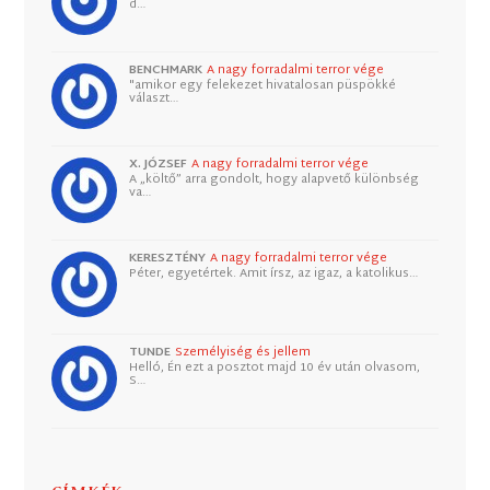
d…
BENCHMARK
A nagy forradalmi terror vége
"amikor egy felekezet hivatalosan püspökké
választ…
X. JÓZSEF
A nagy forradalmi terror vége
A „költő” arra gondolt, hogy alapvető különbség
va…
KERESZTÉNY
A nagy forradalmi terror vége
Péter, egyetértek. Amit írsz, az igaz, a katolikus…
TUNDE
Személyiség és jellem
Helló, Én ezt a posztot majd 10 év után olvasom,
S…