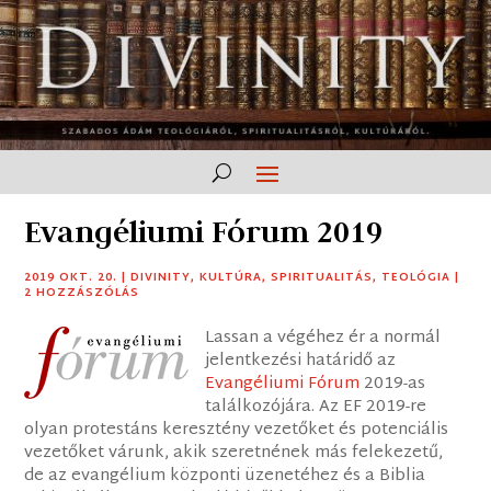
Evangéliumi Fórum 2019
2019 OKT. 20.
|
DIVINITY
,
KULTÚRA
,
SPIRITUALITÁS
,
TEOLÓGIA
|
2 HOZZÁSZÓLÁS
Lassan a végéhez ér a normál
jelentkezési határidő az
Evangéliumi Fórum
2019-as
találkozójára. Az EF 2019-re
olyan protestáns keresztény vezetőket és potenciális
vezetőket várunk, akik szeretnének más felekezetű,
de az evangélium központi üzenetéhez és a Biblia