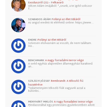
Exoduszról (21) – Felkavaró
Idézet Ádám imájából: "„Urunk, a te igéd sokszor
f…
SZABADOS ÁDÁM
Polányi az élet titkáról
Az angol eredeti itt elérhető online: https://www.…
ENDRE
Polányi az élet titkáról
Szívesen elolvasnám az esszét, de nem találtam.
Ho…
BENCHMARK
A nagy forradalmi terror vége
A svéd egyház alapvetően államegyházi karakterű
an…
SZILÁGYI JÓZSEF
Rembrandt: A tékozló fiú
hazatérése
"Valamennyien tékozló fiúk vagyunk azzal a
különbs…
MENYHÁRT MIKLÓS
A nagy forradalmi terror vége
Mindazonáltal egy protestáns gyülekezetben adott