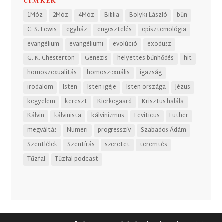
CÍMKÉK
1Móz
2Móz
4Móz
Biblia
Bolyki László
bűn
C. S. Lewis
egyház
engesztelés
episztemológia
evangélium
evangéliumi
evolúció
exodusz
G. K. Chesterton
Genezis
helyettes bűnhődés
hit
homoszexualitás
homoszexuális
igazság
irodalom
Isten
Isten igéje
Isten országa
Jézus
kegyelem
kereszt
Kierkegaard
Krisztus halála
Kálvin
kálvinista
kálvinizmus
Leviticus
Luther
megváltás
Numeri
progresszív
Szabados Ádám
Szentlélek
Szentírás
szeretet
teremtés
Tűzfal
Tűzfal podcast