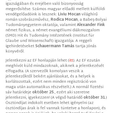
igazságában és erejében való bizonyosság
megerősítése. Számos magyar előadó mellett külföldi
vendégelőadóink is lesznek:
Liviu Mocan
világhírű
román szobrászművész,
Rodica Mocan
, a Babeș-Bolyai
Tudományegyetem oktatója, valamint
Alexander Fink
német fizikus, a német evangéliumi diákmozgalom
(SMD) Hit és Tudomány Intézetének (Institut für
Glaube und Wissenschaft) igazgatója. A reggeli
igehirdetéseket
Schauermann Tamás
tartja Jónás
könyvéről.
Jelentkezni az EF honlapján lehet (
itt
). Az EF ezután
meghívót küld mindazoknak, akiknek a jelentkezését
elfogadta. (A szervezők komolyan veszik a
jelentkezőktől bekért ajánlásokat, és a helyek is
korlátozottak, ezért nem minden regisztráció von
maga után automatikus részvételt.) A normál fizetési
sáv határideje
október 25
., ezért aki szeretne
jelentkezni, igyekezzen! (A végső határidő
október 31
.)
Ösztöndíjat indokolt esetben lehet igényelni (az
ösztöndíjas árak is fel vannak tüntetve a honlapon), és