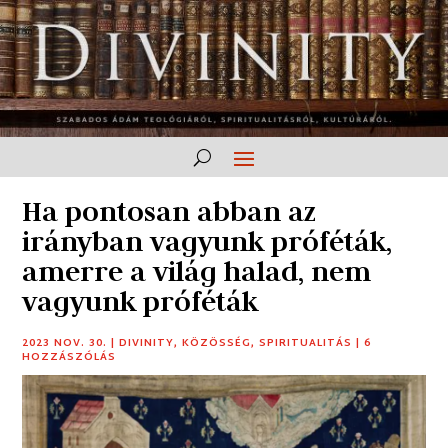
Ha pontosan abban az
irányban vagyunk próféták,
amerre a világ halad, nem
vagyunk próféták
2023 NOV. 30.
|
DIVINITY
,
KÖZÖSSÉG
,
SPIRITUALITÁS
|
6
HOZZÁSZÓLÁS