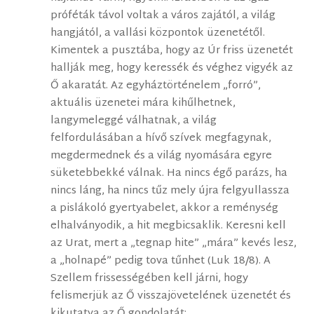
próféták távol voltak a város zajától, a világ
hangjától, a vallási központok üzenetétől.
Kimentek a pusztába, hogy az Úr friss üzenetét
hallják meg, hogy keressék és véghez vigyék az
Ő akaratát. Az egyháztörténelem „forró”,
aktuális üzenetei mára kihűlhetnek,
langymeleggé válhatnak, a világ
felfordulásában a hívő szívek megfagynak,
megdermednek és a világ nyomására egyre
süketebbekké válnak. Ha nincs égő parázs, ha
nincs láng, ha nincs tűz mely újra felgyullassza
a pislákoló gyertyabelet, akkor a reménység
elhalványodik, a hit megbicsaklik. Keresni kell
az Urat, mert a „tegnap hite” „mára” kevés lesz,
a „holnapé” pedig tova tűnhet (Luk 18/8). A
Szellem frissességében kell járni, hogy
felismerjük az Ő visszajövetelének üzenetét és
kikutatva az Ő gondolatát: