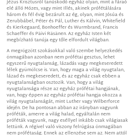
Jézus Krisztusról tanúskodó egyház olyan, mint a fáraó
elé álló Mózes, vagy mint Illés, akinek prófétálására
három és fél évig bezárult az ég, olyan, mint Jósúa és
Zerubbábel, Péter és Pál, Luther és Kálvin, Whitefield
és Kierkegaard, Bonhoeffer és Wurmbrand, Francis
Schaeffer és Päivi Räsänen. Az egyház Isten két
megbízható tanúja egy tőle elfordult világban.
A megrögzött szokásokkal való szembe helyezkedés
önmagában azonban nem prófétai gesztus, lehet
egyszerű nyugtalanság, lázadás vagy megkeseredett
lélek gyümölcse is. Van, hogy maga a világ nyugtalan,
lázad és megkeseredett, és az egyház csak ebben a
nyugtalanságban osztozik. Van, hogy a világ
nyugtalansága része az egyház prófétai hangjának,
van, hogy éppen az egyház prófétai hangja okozza a
világ nyugtalanságát, mint Luther vagy Wilberforce
idején. De ha pontosan abban az irányban vagyunk
próféták, amerre a világ halad, egyáltalán nem
próféták vagyunk, nagy eséllyel inkább csak világiasak
lettünk. A régivel való viszony felrúgása önmagában
nem prófétaság. Ennek az ellenzése sem az. Nem attól