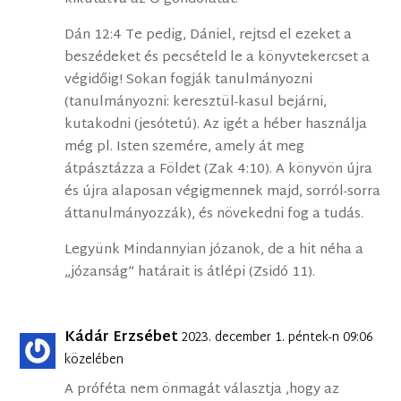
Dán 12:4 Te pedig, Dániel, rejtsd el ezeket a
beszédeket és pecsételd le a könyvtekercset a
végidőig! Sokan fogják tanulmányozni
(tanulmányozni: keresztül-kasul bejárni,
kutakodni (jesótetú). Az igét a héber használja
még pl. Isten szemére, amely át meg
átpásztázza a Földet (Zak 4:10). A könyvön újra
és újra alaposan végigmennek majd, sorról-sorra
áttanulmányozzák), és növekedni fog a tudás.
Legyünk Mindannyian józanok, de a hit néha a
„józanság” határait is átlépi (Zsidó 11).
Kádár Erzsébet
2023. december 1. péntek-n 09:06
közelében
A próféta nem önmagát választja ,hogy az