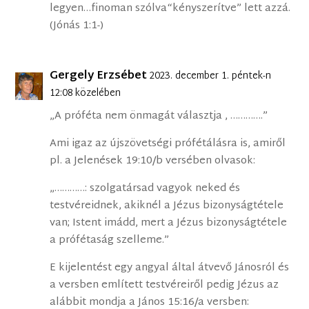
legyen…finoman szólva“kényszerítve” lett azzá.
(Jónás 1:1-)
Gergely Erzsébet
2023. december 1. péntek-n
12:08 közelében
„A próféta nem önmagát választja , ………….”
Ami igaz az újszövetségi prófétálásra is, amiről
pl. a Jelenések 19:10/b versében olvasok:
„…………: szolgatársad vagyok neked és
testvéreidnek, akiknél a Jézus bizonyságtétele
van; Istent imádd, mert a Jézus bizonyságtétele
a prófétaság szelleme.”
E kijelentést egy angyal által átvevő Jánosról és
a versben említett testvéreiről pedig Jézus az
alábbit mondja a János 15:16/a versben: