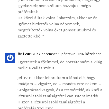
„Nem küldtem ezeket a prófétákat, mégis úgy
igyekeztek; nem szóltam hozzájuk, mégis
prófétáltak.
Ha közel álltak volna Énhozzám, akkor az én
Igéimet hirdették volna népemnek,
megtérítették volna őket gonosz útjukról és
gaztetteikből.”
Batvan
2023. december 1. péntek-n 08:02 közelében
Egyetértek a főcímmel, de hozzátenném a világ
mellé a vallás szót is.
Jel 19:10 Ekkor leborultam a lábai elé, hogy
imádjam. – Vigyázz, ne! – mondta erre nekem. –
Szolgatársad vagyok, és a testvéreidé, akiknél a
Jézusról szóló tanúságtétel van. Istent imádd!
Hiszen a Jézusról szóló tanúságtétel a
prófétálás Szelleme.