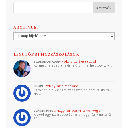
ARCHÍVUM
Archívum
LEGUTÓBBI HOZZÁSZÓLÁSOK
SZABADOS ÁDÁM
Polányi az élet titkáról
Az angol eredeti itt elérhető online: https://www.…
ENDRE
Polányi az élet titkáról
Szívesen elolvasnám az esszét, de nem találtam.
Ho…
BENCHMARK
A nagy forradalmi terror vége
A svéd egyház alapvetően államegyházi karakterű
an…