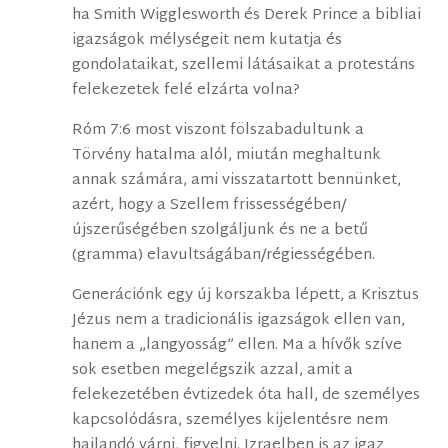
ha Smith Wigglesworth és Derek Prince a bibliai
igazságok mélységeit nem kutatja és
gondolataikat, szellemi látásaikat a protestáns
felekezetek felé elzárta volna?
Róm 7:6 most viszont fölszabadultunk a
Törvény hatalma alól, miután meghaltunk
annak számára, ami visszatartott bennünket,
azért, hogy a Szellem frissességében/
újszerűségében szolgáljunk és ne a betű
(gramma) elavultságában/régiességében.
Generációnk egy új korszakba lépett, a Krisztus
Jézus nem a tradicionális igazságok ellen van,
hanem a „langyosság” ellen. Ma a hívők szíve
sok esetben megelégszik azzal, amit a
felekezetében évtizedek óta hall, de személyes
kapcsolódásra, személyes kijelentésre nem
hajlandó várni, figyelni. Izraelben is az igaz