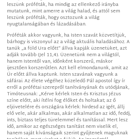
leszünk próféták, ha mindig az ellenkező irányba
mutatunk, mint amerre a világ halad, és attól sem
leszünk próféták, hogy osztozunk a világ
nyugtalanságában és lázadásában.
Próféták akkor vagyunk, ha Isten szavát közvetítjük,
bárhogy is viszonyul az a világ aktuális haladásához. A
tanúk „a föld Ura előtt” állva kapják üzenetüket, azt
adják tovább (Jel 11,4). Üzenetünk nem a világtól,
hanem Istentől van, időnként korszerű, máskor
ijesztően korszerűtlen. Azt kell elmondanunk, amit az
Úr előtt állva kaptunk. Isten szavának vagyunk a
sáfárai. Az élete végéhez közeledő Pál apostol így ír
erről a prófétai szerepről tanítványának és utódjának,
Timóteusnak: „Kérve kérlek Isten és Krisztus Jézus
színe előtt, aki ítélni fog élőket és holtakat; az ő
eljövetelére és országára kérlek: hirdesd az igét, állj
elő vele, akár alkalmas, akár alkalmatlan az idő, feddj,
ints, biztass teljes türelemmel és tanítással. Mert lesz
idő, amikor az egészséges tanítást nem viselik el,
hanem saját kívánságaik szerint gyűjtenek maguknak