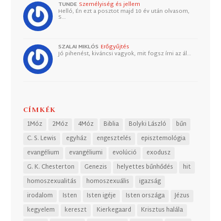
TUNDE
Személyiség és jellem
Helló, Én ezt a posztot majd 10 év után olvasom,
S…
SZALAI MIKLÓS
Erőgyűjtés
Jó pihenést, kiváncsi vagyok, mit fogsz írni az ál…
CÍMKÉK
1Móz
2Móz
4Móz
Biblia
Bolyki László
bűn
C. S. Lewis
egyház
engesztelés
episztemológia
evangélium
evangéliumi
evolúció
exodusz
G. K. Chesterton
Genezis
helyettes bűnhődés
hit
homoszexualitás
homoszexuális
igazság
irodalom
Isten
Isten igéje
Isten országa
Jézus
kegyelem
kereszt
Kierkegaard
Krisztus halála