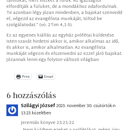
tanítókat, mert viszket a fülük. Az igazságtól
elfordítják a fülüket, de a mondákhoz odafordulnak.
Te azonban légy józan mindenben, a bajokat szenvedd
el, végezd az evangélista munkáját, töltsd be
szolgálatodat.” (vö. 2Tim 4,1-5).
Ez az egyenes kiállás az egyház prófétai küldetése.
Isten szavát hirdetni akkor is, amikor alkalmas az idő,
és akkor is, amikor alkalmatlan. Az evangélista
munkáját végezni és elszenvedni az ezzel járó bajokat.
Józannak lenni egy folyton változó világban.
Print
Email
6 hozzászólás
Szilágyi József
2023. november 30. csütörtök-n
13:23 közelében
Jeremiás könyve 23:21-22