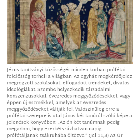
Jézus tanítványi közösségét minden korban prófétai
felelősség terheli a világban. Az egyház megkérdőjelez
megrögzött szokásokat, elfogadott trendeket, divatos
ideológiákat. Szembe helyezkedik társadalmi
konszenzusokkal, évezredes meggyőződésekkel, vagy
éppen új eszmékkel, amelyek az évezredes
meggyőződéseket váltják fel. Valószínűleg erre a
prófétai szerepre is utal János két tanúról szóló képe a
Jelenések könyvében: „Az én két tanúmnak pedig
megadom, hogy ezerkétszázhatvan napig
prófétáljanak zsákruhába öltözve.” (Jel 11,3) Az Úr