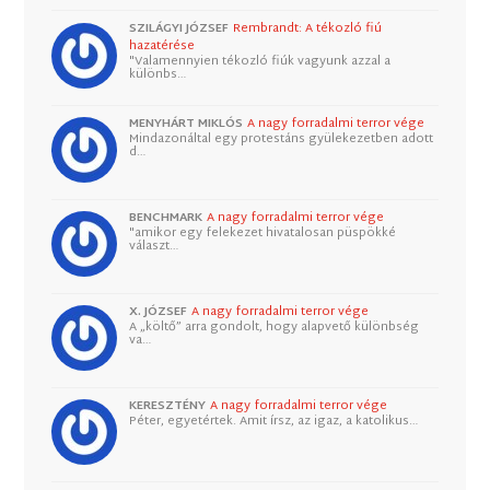
SZILÁGYI JÓZSEF
Rembrandt: A tékozló fiú
hazatérése
"Valamennyien tékozló fiúk vagyunk azzal a
különbs…
MENYHÁRT MIKLÓS
A nagy forradalmi terror vége
Mindazonáltal egy protestáns gyülekezetben adott
d…
BENCHMARK
A nagy forradalmi terror vége
"amikor egy felekezet hivatalosan püspökké
választ…
X. JÓZSEF
A nagy forradalmi terror vége
A „költő” arra gondolt, hogy alapvető különbség
va…
KERESZTÉNY
A nagy forradalmi terror vége
Péter, egyetértek. Amit írsz, az igaz, a katolikus…