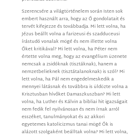
Szerencsére a világtörténelem során Isten sok
embert használt arra, hogy az Ő gondolatait és
tervét kifejezze és továbbadja. Mi lett volna, ha
Jézus beállt volna a farizeusi és szadduceusi
írástudó vonalak mögé és nem illette volna
Őket kritikával? Mi lett volna, ha Péter nem
értette volna meg, hogy az evangélium üzenete
nemcsak a zsidóknak (tisztáknak), hanem a
nemzetbelieknek (tisztátalanoknak) is szól? Mi
lett volna, ha Pál nem engedelmeskedik a
mennyei látásnak és továbbra is üldözte volna a
Krisztusban hívőket Damaszkuszban? Mi lett
volna, ha Luther és Kálvin a bibliai hit igazságait
nem fedik fel nyilvánosan és nem írnak arról
esszéket, tanulmányokat és az akkori
egyetemes katolicizmus tanai mögé Ők is
alázott szolgaként beálltak volna? Mi lett volna,