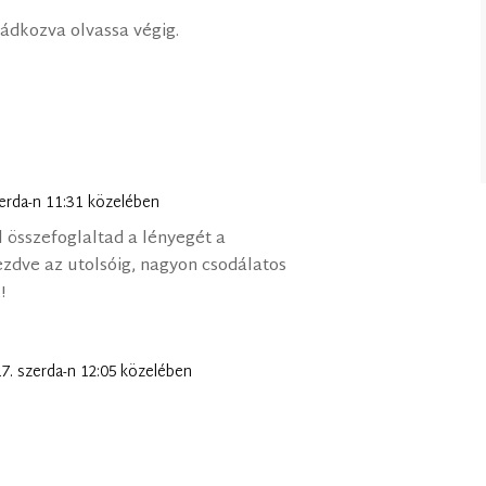
ádkozva olvassa végig.
zerda-n 11:31 közelében
 összefoglaltad a lényegét a
ezdve az utolsóig, nagyon csodálatos
!
17. szerda-n 12:05 közelében