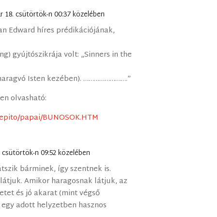
ár 18. csütörtök-n 00:37 közelében
han Edward híres prédikációjának,
) gyújtószikrája volt: „Sinners in the
 haragvó Isten kezében). …………………….”
ken olvasható:
ri/epito/papai/BUNOSOK.HTM
. csütörtök-n 09:52 közelében
tszik bárminek, így szentnek is.
látjuk. Amikor haragosnak látjuk, az
etet és jó akarat (mint végső
a egy adott helyzetben hasznos