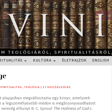
RITUALITÁS
KULTÚRA
ÉLETRAJZOK
ENGLISH
ge
SPIRITUALITÁS
,
TEOLÓGIA
|
17 HOZZÁSZÓLÁS
t alapjaiban megváltoztatta egy könyv, amelynek
te a legszemélyesebb módon is megbizonyosodhatott
A nemrég elhunyt R. C. Sproul
The Holiness of God
c.