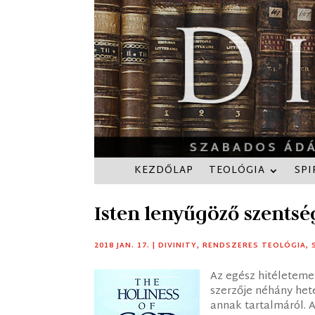
KEZDŐLAP
TEOLÓGIA
SPI
Isten lenyűgöző szentsé
2018 JAN. 17.
|
DIVINITY
,
RENDSZERES TEOLÓGIA
,
Az egész hitéleteme
szerzője néhány he
annak tartalmáról. 