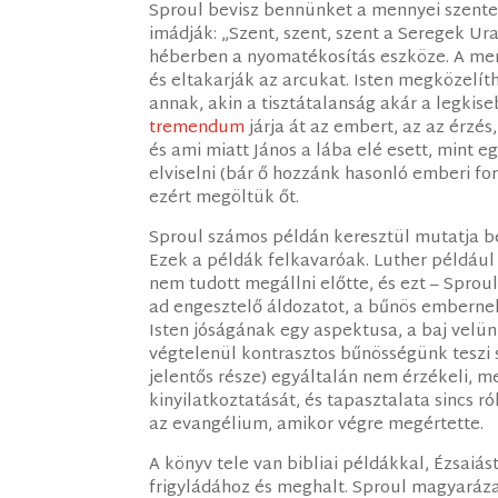
Sproul bevisz bennünket a mennyei szentek 
imádják: „Szent, szent, szent a Seregek Ura
héberben a nyomatékosítás eszköze. A menn
és eltakarják az arcukat. Isten megközelít
annak, akin a tisztátalanság akár a legkiseb
tremendum
járja át az embert, az az érzés
és ami miatt János a lába elé esett, mint e
elviselni (bár ő hozzánk hasonló emberi for
ezért megöltük őt.
Sproul számos példán keresztül mutatja be
Ezek a példák felkavaróak. Luther például
nem tudott megállni előtte, és ezt – Sproul
ad engesztelő áldozatot, a bűnös embernek
Isten jóságának egy aspektusa, a baj velün
végtelenül kontrasztos bűnösségünk teszi 
jelentős része) egyáltalán nem érzékeli, 
kinyilatkoztatását, és tapasztalata sincs ró
az evangélium, amikor végre megértette.
A könyv tele van bibliai példákkal, Ézsaiá
frigyládához és meghalt. Sproul magyaráza