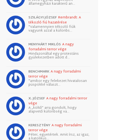
államegyházi karakterű an…
SZILÁGYI JÓZSEF
Rembrandt: A
tékozló fiú hazatérése
"Valamennyien tékozló fiúk
vagyunk azzal a különbs…
MENYHÁRT MIKLÓS
A nagy
forradalmi terror vége
Mindazonáltal egy protestáns
gyülekezetben adott d…
BENCHMARK
A nagy forradalmi
terror vége
"amikor egy felekezet hivatalosan
püspökké választ…
X. JÓZSEF
A nagy forradalmi terror
vége
A „költő” arra gondolt, hogy
alapvető különbség va…
KERESZTÉNY
A nagy forradalmi
terror vége
Péter, egyetértek. Amit írsz, az igaz,
a katolikus…