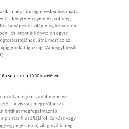
tozik, a népsűrűség növekedése miatt:
tent is kénytelen ilyennek, sőt még
fullra benépesült világ meg kénytelen
ni, és Istent is kénytelen egyre
egtestesítőjének látni, mert ez az
égiggondolt igazság. (Ami egybeesik
.)
 18. csütörtök-n 10:00 közelében
laján állva logikus, amit mondasz,
hető. Ha viszont megpróbálsz a
ján kritikát megfogalmazni a
empirista) filozófiájáról, és kész vagy
ogy egy egészen új világ nyílik meg