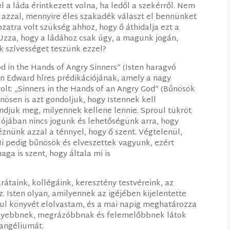
el a láda érintkezett volna, ha ledől a szekérről. Nem
 azzal, mennyire éles szakadék választ el bennünket
zatra volt szükség ahhoz, hogy ő áthidalja ezt a
 Uzza, hogy a ládához csak úgy, a magunk jogán,
k szívességet teszünk ezzel?
od in the Hands of Angry Sinners” (Isten haragvó
an Edward híres prédikációjának, amely a nagy
olt: „Sinners in the Hands of an Angry God” (Bűnösök
nösen is azt gondoljuk, hogy Istennek kell
ondjuk meg, milyennek kellene lennie. Sproul tükröt
alójában nincs jogunk és lehetőségünk arra, hogy
éznünk azzal a ténnyel, hogy ő szent. Végtelenül,
 Mi pedig bűnösök és elveszettek vagyunk, ezért
ga is szent, hogy általa mi is
rátaink, kollégáink, keresztény testvéreink, az
 Isten olyan, amilyennek az igéjében kijelentette
ul könyvét elolvastam, és a mai napig meghatározza
élyebbnek, megrázóbbnak és felemelőbbnek látok
vangéliumát.