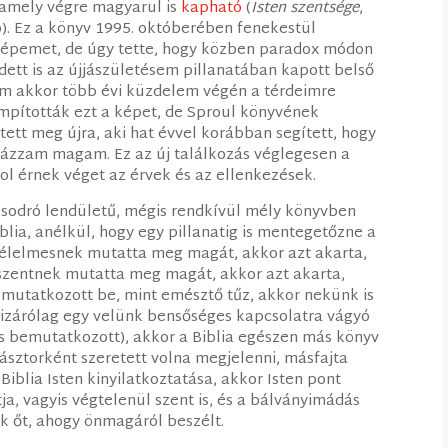
 amely végre magyarul is
kapható
(
Isten szentsége
,
ó). Ez a könyv 1995. októberében fenekestül
nképemet, de úgy tette, hogy közben paradox módon
dett is az újjászületésem pillanatában kapott belső
m akkor több évi küzdelem végén a térdeimre
mpították ezt a képet, de Sproul könyvének
ett meg újra, aki hat évvel korábban segített, hogy
alázzam magam. Ez az új találkozás véglegesen a
ol érnek véget az érvek és az ellenkezések.
 sodró lendületű, mégis rendkívül mély könyvben
blia, anélkül, hogy egy pillanatig is mentegetőzne a
n félelmesnek mutatta meg magát, akkor azt akarta,
n szentnek mutatta meg magát, akkor azt akarta,
y mutatkozott be, mint emésztő tűz, akkor nekünk is
 kizárólag egy velünk bensőséges kapcsolatra vágyó
s bemutatkozott), akkor a Biblia egészen más könyv
pásztorként szeretett volna megjelenni, másfajta
iblia Isten kinyilatkoztatása, akkor Isten pont
ja, vagyis végtelenül szent is, és a bálványimádás
k őt, ahogy önmagáról beszélt.