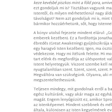
keze kevésbé piszkos mint a föld pora
, amiv
ezt gondoljuk mi is? Tisztában vagyunk ma
Istentől, és milyen mérhetetlenül nagy áldo
távolságot? Nem azt gondoljuk mi is, mint
bármikor hozzáérhetünk, sőt, hogy Istenne
A könyv utolsó fejezete mindent elárul: „G
emberek kezében). Ez a fordítottja Jonath
ébredés (Great Awakening) gyújtószikrája v
egy haragvó Isten kezében). Igen, ma ösztö
védekeznie. Hogy mi ítélünk felette. Mi m
tart elénk és megfordítja az üléspontot: v
Istent helyretegyük. Viszont szembe kell n
nyugtalanítóan szent. Szent, szent, szent.
Megváltóra van szükségünk. Olyanra, aki ma
megszenteltethessünk.
Teljesen mindegy, mit gondolnak erről a ba
egész kultúránk, vagy akár maga az egyház.
magát. Engem lenyűgözött ez, amikor Spro
az istenképemet. Mindent szebbnek és m
általa, különösen az Isten kegyelmének e