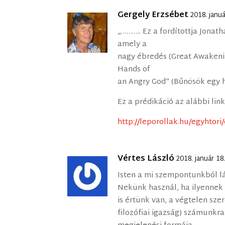
Gergely Erzsébet
2018. janu
„……….. Ez a fordítottja Jonat
amely a
nagy ébredés (Great Awakening
Hands of
an Angry God” (Bűnösök egy
Ez a prédikáció az alábbi lin
http://leporollak.hu/egyhto
Vértes László
2018. január 18
Isten a mi szempontunkból lá
Nekünk használ, ha ilyennek 
is értünk van, a végtelen szer
filozófiai igazság) számunkr