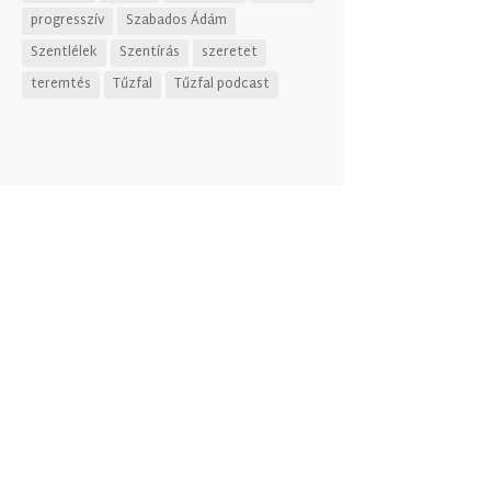
progresszív
Szabados Ádám
Szentlélek
Szentírás
szeretet
teremtés
Tűzfal
Tűzfal podcast