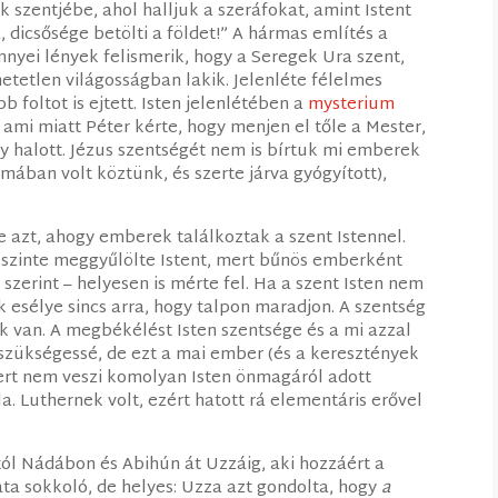
szentjébe, ahol halljuk a szeráfokat, amint Istent
, dicsősége betölti a földet!” A hármas említés a
yei lények felismerik, hogy a Seregek Ura szent,
hetetlen világosságban lakik. Jelenléte félelmes
b foltot is ejtett. Isten jelenlétében a
mysterium
, ami miatt Péter kérte, hogy menjen el tőle a Mester,
gy halott. Jézus szentségét nem is bírtuk mi emberek
mában volt köztünk, és szerte járva gyógyított),
 azt, ahogy emberek találkoztak a szent Istennel.
 szinte meggyűlölte Istent, mert bűnös emberként
 szerint – helyesen is mérte fel. Ha a szent Isten nem
 esélye sincs arra, hogy talpon maradjon. A szentség
k van. A megbékélést Isten szentsége és a mi azzal
szükségessé, de ezt a mai ember (és a keresztények
mert nem veszi komolyan Isten önmagáról adott
la. Luthernek volt, ezért hatott rá elementáris erővel
stól Nádábon és Abihún át Uzzáig, aki hozzáért a
ta sokkoló, de helyes: Uzza azt gondolta, hogy
a