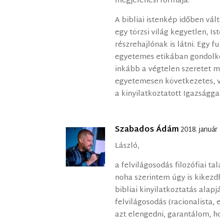
megjelenési formája.
A bibliai istenkép időben vál
egy törzsi világ kegyetlen, Is
részrehajlónak is látni. Egy 
egyetemes etikában gondolkod
inkább a végtelen szeretet m
egyetemesen következetes, v
a kinyilatkoztatott Igazsággal
Szabados Ádám
2018. január
László,
a felvilágosodás filozófiai ta
noha szerintem úgy is kikezd
bibliai kinyilatkoztatás alap
felvilágosodás (racionalista, 
azt elengedni, garantálom, h