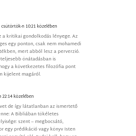
8. csütörtök-n 10:21 közelében
 a kritikai gondolkodás lényege. Az
éges egy ponton, csak nem mohamedi
rtékben, mert abból lesz a perverzió.
gteljesebb önátadásban is
hogy a következetes filozófia pont
en kijelent magáról.
-n 22:14 közelében
et de így látatlanban az ismertető
nne: A Bibliában tökéletes
lyisége: szent – megbocsátó,
or egy prédikáció vagy könyv Isten