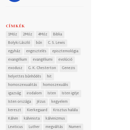
CÍMKÉK
1Móz
2Móz
4Móz
Biblia
Bolyki László
bűn
C. S. Lewis
egyház
engesztelés
episztemológia
evangélium
evangéliumi
evolúció
exodusz
G. K. Chesterton
Genezis
helyettes bűnhődés
hit
homoszexualitás
homoszexuális
igazság
irodalom
Isten
Isten igéje
Isten országa
Jézus
kegyelem
kereszt
Kierkegaard
Krisztus halála
Kálvin
kálvinista
kálvinizmus
Leviticus
Luther
megváltás
Numeri