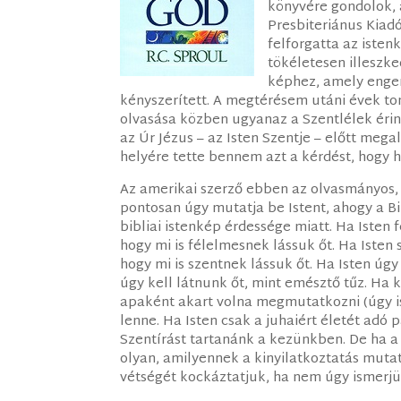
könyvére gondolok,
Presbiteriánus Kiad
felforgatta az iste
tökéletesen illeszke
képhez, amely enge
kényszerített. A megtérésem utáni évek to
olvasása közben ugyanaz a Szentlélek érint
az Úr Jézus – az Isten Szentje – előtt meg
helyére tette bennem azt a kérdést, hogy h
Az amerikai szerző ebben az olvasmányos,
pontosan úgy mutatja be Istent, ahogy a Bi
bibliai istenkép érdessége miatt. Ha Iste
hogy mi is félelmesnek lássuk őt. Ha Iste
hogy mi is szentnek lássuk őt. Ha Isten úg
úgy kell látnunk őt, mint emésztő tűz. Ha
apaként akart volna megmutatkozni (úgy i
lenne. Ha Isten csak a juhaiért életét adó 
Szentírást tartanánk a kezünkben. De ha a B
olyan, amilyennek a kinyilatkoztatás mutat
vétségét kockáztatjuk, ha nem úgy ismerjü