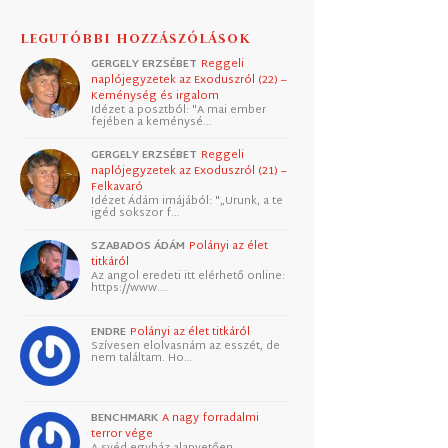
LEGUTÓBBI HOZZÁSZÓLÁSOK
GERGELY ERZSÉBET
Reggeli
naplójegyzetek az Exoduszról (22) –
Keménység és irgalom
Idézet a posztból: "A mai ember
fejében a keménysé…
GERGELY ERZSÉBET
Reggeli
naplójegyzetek az Exoduszról (21) –
Felkavaró
Idézet Ádám imájából: "„Urunk, a te
igéd sokszor f…
SZABADOS ÁDÁM
Polányi az élet
titkáról
Az angol eredeti itt elérhető online:
https://www.…
ENDRE
Polányi az élet titkáról
Szívesen elolvasnám az esszét, de
nem találtam. Ho…
BENCHMARK
A nagy forradalmi
terror vége
A svéd egyház alapvetően