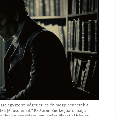
rc egyszerre véget ér, és én megpihenhetek a
etek Jézusommal.” Ez Søren Kierkegaard maga