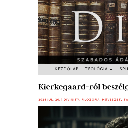
KEZDŐLAP
TEOLÓGIA
SPI
Kierkegaard-ról beszél
2024 JÚL. 20.
|
DIVINITY
,
FILOZÓFIA
,
MŰVÉSZET
,
T