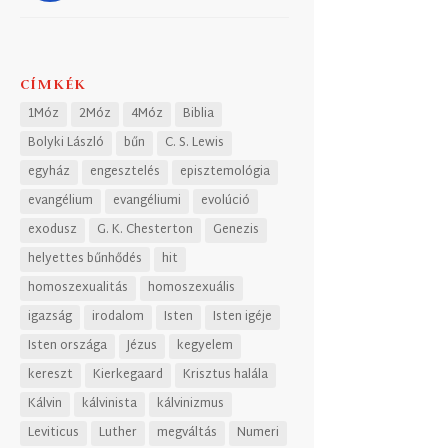
CÍMKÉK
1Móz
2Móz
4Móz
Biblia
Bolyki László
bűn
C. S. Lewis
egyház
engesztelés
episztemológia
evangélium
evangéliumi
evolúció
exodusz
G. K. Chesterton
Genezis
helyettes bűnhődés
hit
homoszexualitás
homoszexuális
igazság
irodalom
Isten
Isten igéje
Isten országa
Jézus
kegyelem
kereszt
Kierkegaard
Krisztus halála
Kálvin
kálvinista
kálvinizmus
Leviticus
Luther
megváltás
Numeri