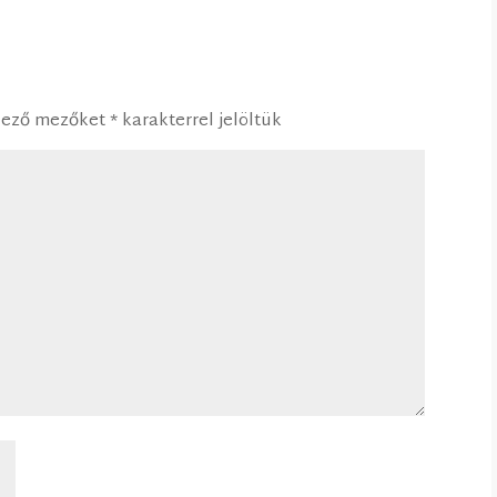
lező mezőket
*
karakterrel jelöltük