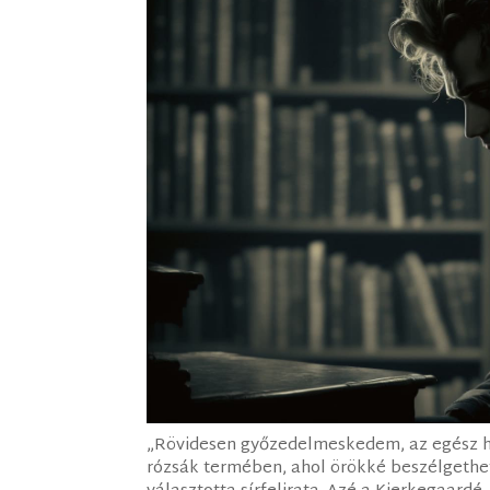
„Rövidesen győzedelmeskedem, az egész ha
rózsák termében, ahol örökké beszélgeth