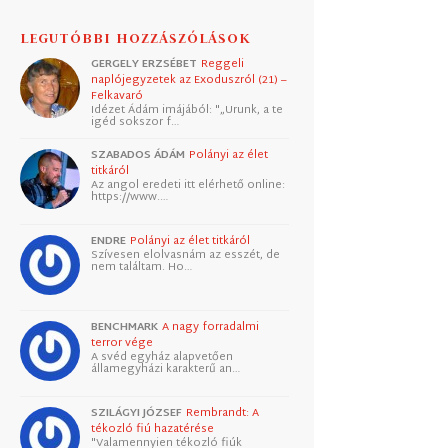
LEGUTÓBBI HOZZÁSZÓLÁSOK
GERGELY ERZSÉBET
Reggeli
naplójegyzetek az Exoduszról (21) –
Felkavaró
Idézet Ádám imájából: "„Urunk, a te
igéd sokszor f…
SZABADOS ÁDÁM
Polányi az élet
titkáról
Az angol eredeti itt elérhető online:
https://www.…
ENDRE
Polányi az élet titkáról
Szívesen elolvasnám az esszét, de
nem találtam. Ho…
BENCHMARK
A nagy forradalmi
terror vége
A svéd egyház alapvetően
államegyházi karakterű an…
SZILÁGYI JÓZSEF
Rembrandt: A
tékozló fiú hazatérése
"Valamennyien tékozló fiúk