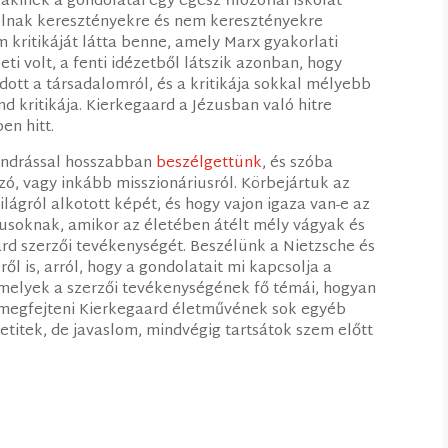
 akinek a gondolatai egy egész filozófiai iskolát
rolnak keresztényekre és nem keresztényekre
m kritikáját látta benne, amely Marx gyakorlati
 volt, a fenti idézetből látszik azonban, hogy
ott a társadalomról, és a kritikája sokkal mélyebb
nd kritikája. Kierkegaard a Jézusban való hitre
en hitt.
Andrással hosszabban
beszélgettünk
, és szóba
szó, vagy inkább misszionáriusról. Körbejártuk az
lágról alkotott képét, és hogy vajon igaza van-e az
kusoknak, amikor az életében átélt mély vágyak és
rd szerzői tevékenységét. Beszélünk a Nietzsche és
ől is, arról, hogy a gondolatait mi kapcsolja a
, melyek a szerzői tevékenységének fő témái, hogyan
k megfejteni Kierkegaard életművének sok egyéb
etitek, de javaslom, mindvégig tartsátok szem előtt