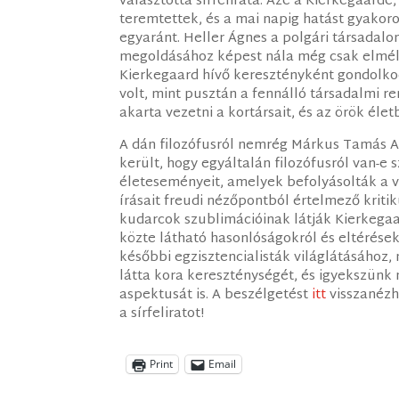
választotta sírfelirata. Azé a Kierkegaardé,
teremtettek, és a mai napig hatást gyako
egyaránt. Heller Ágnes a polgári társadalo
megoldásához képest nála még csak elméleti
Kierkegaard hívő keresztényként gondolkod
volt, mint pusztán a fennálló társadalmi re
akarta vezetni a kortársait, és az örök életb
A dán filozófusról nemrég Márkus Tamás 
került, hogy egyáltalán filozófusról van-e 
életeseményeit, amelyek befolyásolták a vi
írásait freudi nézőpontból értelmező kriti
kudarcok szublimációinak látják Kierkegaa
közte látható hasonlóságokról és eltérésekr
későbbi egzisztencialisták világlátásához
látta kora kereszténységét, és igyekszün
aspektusát is. A beszélgetést
itt
visszanézh
a sírfeliratot!
Print
Email