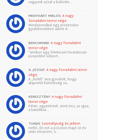
vagyunk azzal a különbs…
MENYHÁRT MIKLÓS
A nagy
forradalmi terror vége
Mindazonáltal egy protestáns
gyülekezetben adott d…
BENCHMARK
A nagy forradalmi
terror vége
"amikor egy felekezet hivatalosan
püspökké választ…
X. JÓZSEF
A nagy forradalmi terror
vége
A „költő” arra gondolt, hogy
alapvető különbség va…
KERESZTÉNY
A nagy forradalmi
terror vége
Péter, egyetértek. Amit írsz, az igaz,
a katolikus…
TUNDE
Személyiség és jellem
Helló, Én ezt a posztot majd 10 év
után olvasom, S…