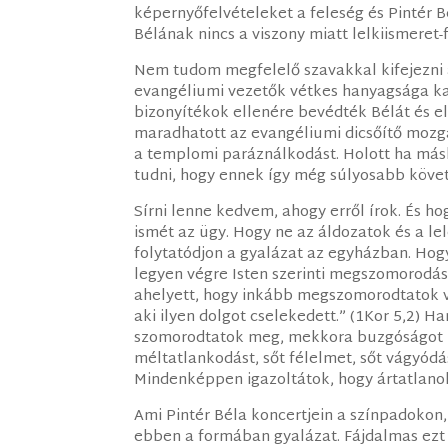
képernyőfelvételeket a feleség és Pintér Bé
Bélának nincs a viszony miatt lelkiismeret-
Nem tudom megfelelő szavakkal kifejezni 
evangéliumi vezetők vétkes hanyagsága kap
bizonyítékok ellenére bevédték Bélát és e
maradhatott az evangéliumi dicsőítő mozga
a templomi paráználkodást. Holott ha más
tudni, hogy ennek így még súlyosabb köve
Sírni lenne kedvem, ahogy erről írok. És ho
ismét az ügy. Hogy ne az áldozatok és a l
folytatódjon a gyalázat az egyházban. Hog
legyen végre Isten szerinti megszomorodás.
ahelyett, hogy inkább megszomorodtatok vo
aki ilyen dolgot cselekedett.” (1Kor 5,2) H
szomorodtatok meg, mekkora buzgóságot ke
méltatlankodást, sőt félelmet, sőt vágyódá
Mindenképpen igazoltátok, hogy ártatlanok
Ami Pintér Béla koncertjein a színpadokon
ebben a formában gyalázat. Fájdalmas ezt 