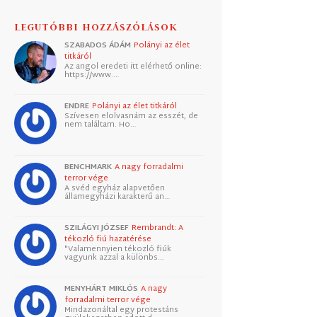
LEGUTÓBBI HOZZÁSZÓLÁSOK
SZABADOS ÁDÁM
Polányi az élet
titkáról
Az angol eredeti itt elérhető online:
https://www.…
ENDRE
Polányi az élet titkáról
Szívesen elolvasnám az esszét, de
nem találtam. Ho…
BENCHMARK
A nagy forradalmi
terror vége
A svéd egyház alapvetően
államegyházi karakterű an…
SZILÁGYI JÓZSEF
Rembrandt: A
tékozló fiú hazatérése
"Valamennyien tékozló fiúk
vagyunk azzal a különbs…
MENYHÁRT MIKLÓS
A nagy
forradalmi terror vége
Mindazonáltal egy protestáns