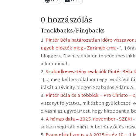
0 hozzászólás
Trackbacks/Pingbacks
Pintér Béla határozatlan időre visszavon
ügyek előzték meg - Zarándok.ma
- […] ór
blogger a Divinity oldalon terjedelmes cik
alkalommal…
Szabadkeresztény reakciók Pintér Béla d
- […] meg kell-e szólalnom egy rendkívül f
írását a Divinity blogon Szabados Ádám. A
Pintér Béla és a többiek – Pro Christo – 
viszonyt folytatva, miközben gyülekezeti 
olvasni az ügyről.Most, hogy kirobbant a b
A hónap dala – 2025. november - SZEKI
-
sokan megírták miért. A botrány őt és más
Evangelikalizmus » A 2025-ös év 10 + 1 