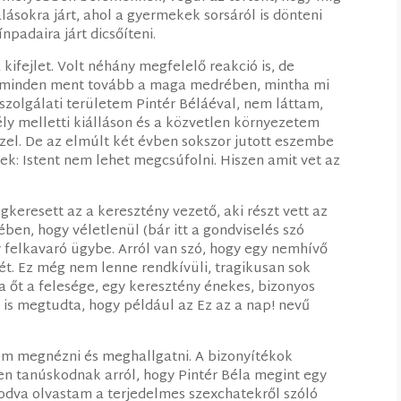
alásokra járt, ahol a gyermekek sorsáról is dönteni
npadaira járt dicsőíteni.
ifejlet. Volt néhány megfelelő reakció is, de
y minden ment tovább a maga medrében, mintha mi
 szolgálati területem Pintér Béláéval, nem láttam,
ly melletti kiálláson és a közvetlen környezetem
zel. De az elmúlt két évben sokszor jutott eszembe
tek: Istent nem lehet megcsúfolni. Hiszen amit vet az
gkeresett az a keresztény vezető, aki részt vett az
ben, hogy véletlenül (bár itt a gondviselés szó
 felkavaró ügybe. Arról van szó, hogy egy nemhívő
ét. Ez még nem lenne rendkívüli, tragikusan sok
ta őt a felesége, egy keresztény énekes, bizonyos
zt is megtudta, hogy például az Ez az a nap! nevű
om megnézni és meghallgatni. A bizonyítékok
n tanúskodnak arról, hogy Pintér Béla megint egy
odva olvastam a terjedelmes szexchatekről szóló