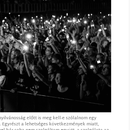
ilvánosság előtt is meg kell-e szólalnom egy
. Egyrészt a lehetséges következmények miatt,