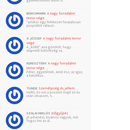
gyülekezetben adott d…
BENCHMARK
A nagy forradalmi
terror vége
"amikor egy felekezet hivatalosan
püspökké választ…
X. JÓZSEF
A nagy forradalmi terror
vége
A „költő” arra gondolt, hogy
alapvető különbség va…
KERESZTÉNY
A nagy forradalmi
terror vége
Péter, egyetértek. Amit írsz, az igaz,
a katolikus…
TUNDE
Személyiség és jellem
Helló, Én ezt a posztot majd 10 év
után olvasom, S…
SZALAI MIKLÓS
Erőgyűjtés
Jó pihenést, kiváncsi vagyok, mit
fogsz írni az ál…