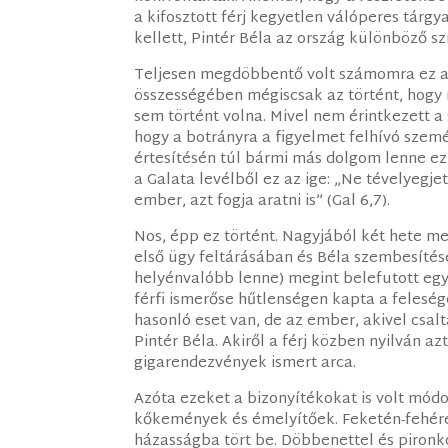
a kifosztott férj kegyetlen válóperes tárgy
kellett, Pintér Béla az ország különböző szí
Teljesen megdöbbentő volt számomra ez a k
összességében mégiscsak az történt, hog
sem történt volna. Mivel nem érintkezett a
hogy a botrányra a figyelmet felhívó szemé
értesítésén túl bármi más dolgom lenne ez
a Galata levélből ez az ige: „Ne tévelyegje
ember, azt fogja aratni is” (Gal 6,7).
Nos, épp ez történt. Nagyjából két hete me
első ügy feltárásában és Béla szembesítésé
helyénvalóbb lenne) megint belefutott egy
férfi ismerőse hűtlenségen kapta a feleség
hasonló eset van, de az ember, akivel csal
Pintér Béla. Akiről a férj közben nyilván a
gigarendezvények ismert arca.
Azóta ezeket a bizonyítékokat is volt mód
kőkemények és émelyítőek. Feketén-fehére
házasságba tört be. Döbbenettel és pironk