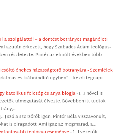
ul a szolgálattól – a döntést botrányos magánéleti
ával azután érkezett, hogy Szabados Ádám teológus-
kben részletezte: Pintér az elmúlt években több
icsőítő énekes házasságtörő botrányára - Szemlélek
ájdalmas és kiábrándító ügyben” ‒ kezdi tegnapi
…
egy katolikus feleség és anya blogja
- […] nővel is
vezetők támogatását élvezte. Bővebben itt tudtok
otrány,…
 […] szó a szerzőről: igen, Pintér Béla visszavonult,
okat is elragadott. Ami igaz az megmarad, a…
legfontosabb teológiai eseménye
- […] vezetők