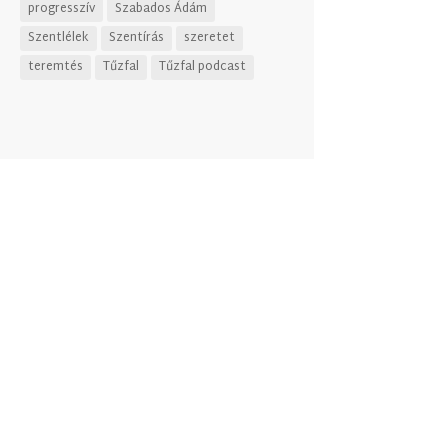
progresszív
Szabados Ádám
Szentlélek
Szentírás
szeretet
teremtés
Tűzfal
Tűzfal podcast