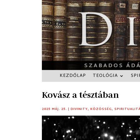
KEZDŐLAP
TEOLÓGIA
SPI
Kovász a tésztában
2025 MÁJ. 25.
|
DIVINITY
,
KÖZÖSSÉG
,
SPIRITUALIT