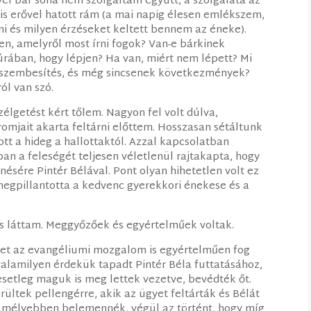
vel bár soha nem szolgáltam együtt, a szolgálata az
is erővel hatott rám (a mai napig élesen emlékszem,
lni és milyen érzéseket keltett bennem az éneke).
n, amelyről most írni fogok? Van-e bárkinek
túrában, hogy lépjen? Ha van, miért nem lépett? Mi
 szembesítés, és még sincsenek következmények?
ól van szó.
zélgetést kért tőlem. Nagyon fel volt dúlva,
romjait akarta feltárni előttem. Hosszasan sétáltunk
ott a hideg a hallottaktól. Azzal kapcsolatban
ban a feleségét teljesen véletlenül rajtakapta, hogy
sére Pintér Bélával. Pont olyan hihetetlen volt ez
egpillantotta a kedvenc gyerekkori énekese és a
s láttam. Meggyőzőek és egyértelműek voltak.
etet az evangéliumi mozgalom is egyértelműen fog
valamilyen érdekük tapadt Pintér Béla futtatásához,
esetleg maguk is meg lettek vezetve, bevédték őt.
ültek pellengérre, akik az ügyet feltárták és Bélát
e mélyebben belemennék, végül az történt, hogy míg