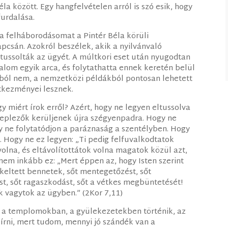
la között. Egy hangfelvételen arról is szó esik, hogy
furdalása.
a felháborodásomat a Pintér Béla körüli
csán. Azokról beszélek, akik a nyilvánvaló
ltussolták az ügyét. A múltkori eset után nyugodtan
lom egyik arca, és folytathatta ennek keretén belül
ból nem, a nemzetközi példákból pontosan lehetett
tkezményei lesznek.
gy miért írok erről? Azért, hogy ne legyen eltussolva
eleplezők kerüljenek újra szégyenpadra. Hogy ne
y ne folytatódjon a paráznaság a szentélyben. Hogy
 Hogy ne ez legyen: „Ti pedig felfuvalkodtatok
lna, és eltávolítottátok volna magatok közül azt,
anem inkább ez: „Mert éppen az, hogy Isten szerint
ltett bennetek, sőt mentegetőzést, sőt
st, sőt ragaszkodást, sőt a vétkes megbüntetését!
 vagytok az ügyben.” (2Kor 7,11)
, a templomokban, a gyülekezetekben történik, az
írni, mert tudom, mennyi jó szándék van a