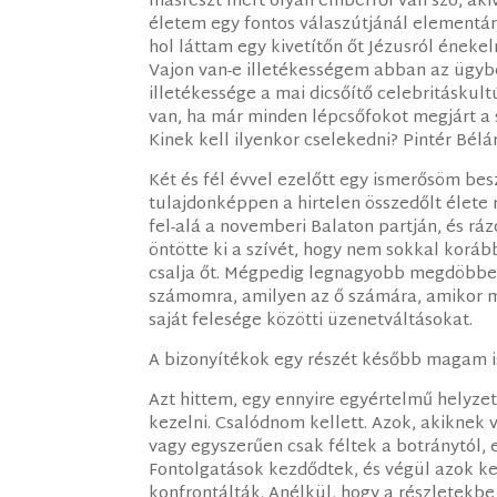
másrészt mert olyan emberről van szó, aki
életem egy fontos válaszútjánál elementár
hol láttam egy kivetítőn őt Jézusról éneke
Vajon van-e illetékességem abban az ügybe
illetékessége a mai dicsőítő celebritáskul
van, ha már minden lépcsőfokot megjárt a
Kinek kell ilyenkor cselekedni? Pintér Bélár
Két és fél évvel ezelőtt egy ismerősöm bes
tulajdonképpen a hirtelen összedőlt élete 
fel-alá a novemberi Balaton partján, és ráz
öntötte ki a szívét, hogy nem sokkal koráb
csalja őt. Mégpedig legnagyobb megdöbbené
számomra, amilyen az ő számára, amikor m
saját felesége közötti üzenetváltásokat.
A bizonyítékok egy részét később magam i
Azt hittem, egy ennyire egyértelmű helyz
kezelni. Csalódnom kellett. Azok, akiknek 
vagy egyszerűen csak féltek a botránytól, 
Fontolgatások kezdődtek, és végül azok ker
konfrontálták. Anélkül, hogy a részletekb