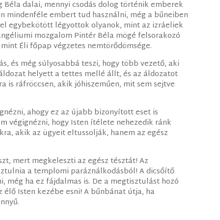
 Béla dalai, mennyi csodás dolog történik emberek
sten mindenféle embert tud használni, még a bűneiben
rttel egybekötött légyottok olyanok, mint az izráeliek
vangéliumi mozgalom Pintér Béla mögé felsorakozó
, mint Éli főpap végzetes nemtörődömsége.
, és még súlyosabbá teszi, hogy több vezető, aki
ldozat helyett a tettes mellé állt, és az áldozatot
a is ráfröccsen, akik jóhiszeműen, mit sem sejtve
nézni, ahogy ez az újabb bizonyított eset is
végignézni, hogy Isten ítélete nehezedik ránk
kra, akik az ügyeit eltussolják, hanem az egész
zt, mert megkeleszti az egész tésztát! Az
ztulnia a templomi paráználkodásból! A dicsőítő
, még ha ez fájdalmas is. De a megtisztulást hozó
élő Isten kezébe esni! A bűnbánat útja, ha
önnyű.