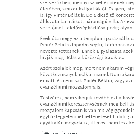
szervezőkben, mennyi szívet érintenek meg
életében, amikor hallgatják őt. És igen, I
is, így Pintér Bélát is. De a dicsőítő konce
áldozataiba mártott háromágú villa. Az e
vezetőinek felelősséghárítása pedig olyan
Évek óta megy ez a templomi paráználkodás
Pintér Bélát színpadra segíti, korábban az á
nevezte tettesnek. Ennek a gyalázata azokr
hívják meg Bélát a közösségi tereikbe.
Azért szólalok meg, mert nem akarom végig
következmények nélkül marad. Nem akarom 
emiatt, és nemcsak Pintér Bélára, vagy azo
evangéliumi mozgalomra is.
Testvérek, nem vihetjük tovább ezt a kovás
evangéliumi kereszténységnek meg kell tis
mozgalom kapcsán is van mit végiggondolni
egyházfegyelemnél rettenetesebb dolog az 
egyáltalán megadatik, itt most nem lesz k
Print
Email