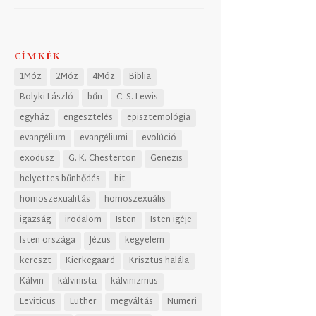
CÍMKÉK
1Móz
2Móz
4Móz
Biblia
Bolyki László
bűn
C. S. Lewis
egyház
engesztelés
episztemológia
evangélium
evangéliumi
evolúció
exodusz
G. K. Chesterton
Genezis
helyettes bűnhődés
hit
homoszexualitás
homoszexuális
igazság
irodalom
Isten
Isten igéje
Isten országa
Jézus
kegyelem
kereszt
Kierkegaard
Krisztus halála
Kálvin
kálvinista
kálvinizmus
Leviticus
Luther
megváltás
Numeri