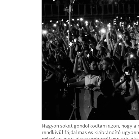
Nagyon sokat gondolkodtam azon, hogy a ny
rendkívül fájdalmas és kiábrándító ügyben