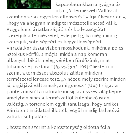
kapcsolatunkban a gyógyulás
útja. „A Természeti Vallással
szemben az az egyetlen ellenvetés” – írja Chesterton –,
„hogy valahogyan mindig természetellenessé válik.
Reggelente ártatlanságáért és kedvességéért
szeretjük a természetet, este pedig, ha még mindig
szeretjük, sötétségéért és kegyetlenségéért.
Virradatkor tiszta vízben mosakodunk, miként a Bölcs
Sztoikus Férfiú, s mégis, midőn a nap komoran
alkonyul, bikák meleg vérében fürdőzünk, mint
Julianusz Aposztata.” (
Igazságot!
, 109) Chesterton
szerint a természet abszolutizálása mindent
természetellenessé tesz. „A nézet, mely szerint minden
jó, orgiájává vált annak, ami gonosz.” (Uo.) Ez igaz a
panteizmustól a naturalizmusig az összes világképre,
amelyben nincs a természettől különböző isteni
valóság. A történelem egyik tanulsága, hogy amikor
Pán istent imádattal illették, végül mindig láthatóvá
váltak csúf patái is.
Chesterton szerint a kereszténység oldotta fel a