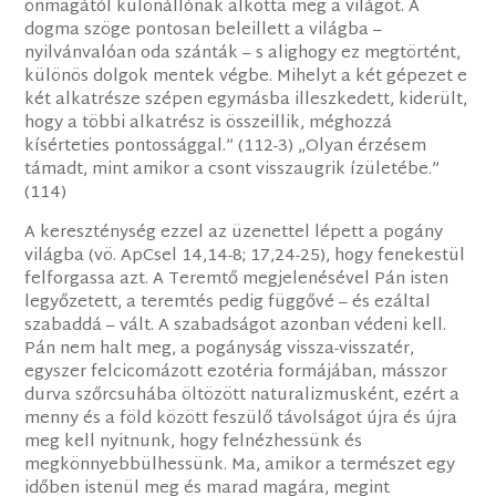
önmagától különállónak alkotta meg a világot. A
dogma szöge pontosan beleillett a világba –
nyilvánvalóan oda szánták – s alighogy ez megtörtént,
különös dolgok mentek végbe. Mihelyt a két gépezet e
két alkatrésze szépen egymásba illeszkedett, kiderült,
hogy a többi alkatrész is összeillik, méghozzá
kísérteties pontossággal.” (112-3) „Olyan érzésem
támadt, mint amikor a csont visszaugrik ízületébe.”
(114)
A kereszténység ezzel az üzenettel lépett a pogány
világba (vö. ApCsel 14,14-8; 17,24-25), hogy fenekestül
felforgassa azt. A Teremtő megjelenésével Pán isten
legyőzetett, a teremtés pedig függővé – és ezáltal
szabaddá – vált. A szabadságot azonban védeni kell.
Pán nem halt meg, a pogányság vissza-visszatér,
egyszer felcicomázott ezotéria formájában, másszor
durva szőrcsuhába öltözött naturalizmusként, ezért a
menny és a föld között feszülő távolságot újra és újra
meg kell nyitnunk, hogy felnézhessünk és
megkönnyebbülhessünk. Ma, amikor a természet egy
időben istenül meg és marad magára, megint