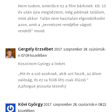
Nem tudom, ismerős-e ez a film bárkinek. Kb. 15
év után újra megnéztem, még jobbnak találom,
mint akkor. Talán nem hasztalan elgondolkodni
azon, amit a „természet rendjébe vágott
rendről” mond.
Gergely Erzsébet
2017. szeptember 28. csütörtök-
n 07:09 közelében
Köszönöm György a linket.
„Mit ér a szó azoknak, akik azt hiszik, az álom
valóság, és ez (a földi lét) csak illúzió.”
/Laforgue jezsuita testvér/
Kövi György
2017. szeptember 28. csütörtök-n 08:22
közelében