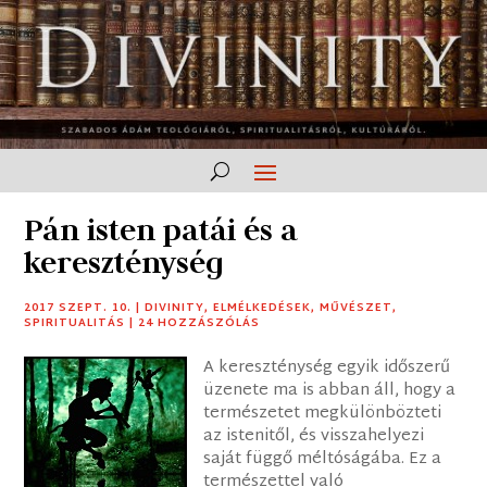
Pán isten patái és a
kereszténység
2017 SZEPT. 10.
|
DIVINITY
,
ELMÉLKEDÉSEK
,
MŰVÉSZET
,
SPIRITUALITÁS
|
24 HOZZÁSZÓLÁS
A kereszténység egyik időszerű
üzenete ma is abban áll, hogy a
természetet megkülönbözteti
az istenitől, és visszahelyezi
saját függő méltóságába. Ez a
természettel való