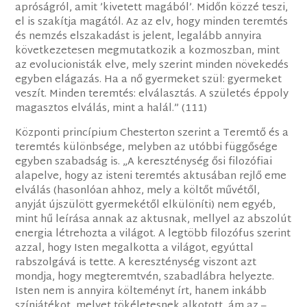
apróságról, amit ’kivetett magából’. Midőn közzé teszi,
el is szakítja magától. Az az elv, hogy minden teremtés
és nemzés elszakadást is jelent, legalább annyira
következetesen megmutatkozik a kozmoszban, mint
az evolucionisták elve, mely szerint minden növekedés
egyben elágazás. Ha a nő gyermeket szül: gyermeket
veszít. Minden teremtés: elválasztás. A születés éppoly
magasztos elválás, mint a halál.” (111)
Központi princípium Chesterton szerint a Teremtő és a
teremtés különbsége, melyben az utóbbi függősége
egyben szabadság is. „A kereszténység ősi filozófiai
alapelve, hogy az isteni teremtés aktusában rejlő eme
elválás (hasonlóan ahhoz, mely a költőt művétől,
anyját újszülött gyermekétől elkülöníti) nem egyéb,
mint hű leírása annak az aktusnak, mellyel az abszolút
energia létrehozta a világot. A legtöbb filozófus szerint
azzal, hogy Isten megalkotta a világot, egyúttal
rabszolgává is tette. A kereszténység viszont azt
mondja, hogy megteremtvén, szabadlábra helyezte.
Isten nem is annyira költeményt írt, hanem inkább
színjátékot, melyet tökéletesnek alkotott, ám az –