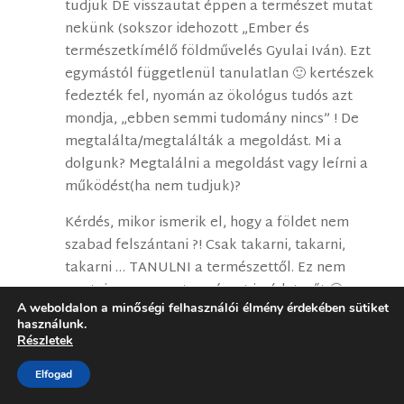
tudjuk DE visszautat éppen a természet mutat
nekünk (sokszor idehozott „Ember és
természetkímélő földművelés Gyulai Iván). Ezt
egymástól függetlenül tanulatlan 🙂 kertészek
fedezték fel, nyomán az ökológus tudós azt
mondja, „ebben semmi tudomány nincs” ! De
megtalálta/megtalálták a megoldást. Mi a
dolgunk? Megtalálni a megoldást vagy leírni a
működést(ha nem tudjuk)?
Kérdés, mikor ismerik el, hogy a földet nem
szabad felszántani ?! Csak takarni, takarni,
takarni … TANULNI a természettől. Ez nem
panteizmus, nem természet-imádat, sőt 🙂
A weboldalon a minőségi felhasználói élmény érdekében sütiket
használunk.
Részletek
Gergely Erzsébet
2026. június 16. kedd-n 13:29
Elfogad
közelében