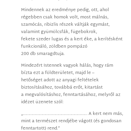
Mindennek az eredménye pedig, ott, ahol
régebben csak homok volt, most málnás,
szamócás, ribizlis részek váltják egymást,
valamint gyümölcsfák, fügebokrok,
fekete szeder lugas és a kert éke, a kerítésként
funkcionáló, zöldben pompázó
200 db smaragdtuja.
Mindezért Istennek vagyok hálás, hogy rám
bízta ezt a földterületet, majd le –
hetőséget adott az anyagi feltételek
biztosításához, továbbá erőt, kitartást
a megvalósításhoz, fenntartásához, melyről az
idézet üzenete szól:
„…………………………………………………… A kert nem más,
mint a természet rendjébe vágott (és gondosan
fenntartott) rend.”