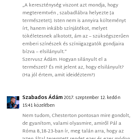
„A kereszténység viszont azt mondja, hogy
megteremtvén , szabadlábra helyezte [a
természetet]. Isten nem is annyira költeményt
írt, hanem inkább színjátékot, melyet
tökéletesnek alkotott, ám az – szükségszerűen
emberi színészek és színiigazgatók gondjaira
bízva – elsilányult.”
Szervusz Ádám. Hogyan silányult el a
természet? És mit jelent az, hogy elsilányult?
(Ha jól értem, amit ideidéztem?)
Szabados Ádám
2017. szeptember 12. kedd-n
15:41 közelében
Nem tudom, Chesterton pontosan mire gondolt,
de gyanítom, valami olyasmire, amiről Pál a
Róma 8,18-23-ban ír, meg talán arra, hogy az