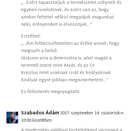
„…Ezért tapasztaljuk a természetet szépnek és
egyben romlottnak, és ezért van az, hogy
amikor feltétel nélkül megadjuk magunkat
neki, erényeinket is elveszítjük…”
Erzsébet:
„…Ám felbecsülhetetlen az éréke annak, hogy
megnyílt a belső
látásom arra a dimenzióra is, ahol magát a
teremtő Istent mint Atyát, és az Úr
Krisztus mint uraknak Urát és királyoknak
Királyát egyre jobban megismerhetem…”
Ez felismerés megnyugtató.
Szabados Ádám
2017. szeptember 14. csütörtök-n
10:00 közelében
A modernitás valóban tiszteletlenül viszonyul a