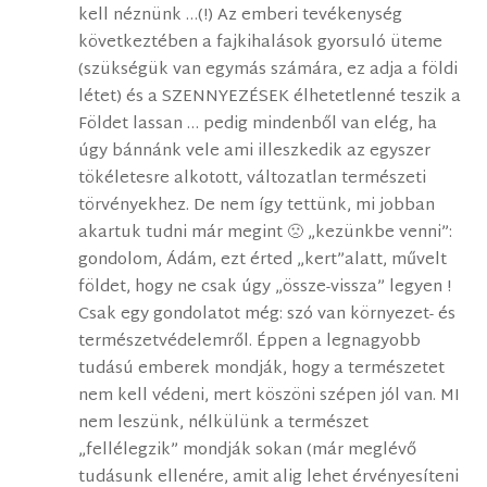
kell néznünk …(!) Az emberi tevékenység
következtében a fajkihalások gyorsuló üteme
(szükségük van egymás számára, ez adja a földi
létet) és a SZENNYEZÉSEK élhetetlenné teszik a
Földet lassan … pedig mindenből van elég, ha
úgy bánnánk vele ami illeszkedik az egyszer
tökéletesre alkotott, változatlan természeti
törvényekhez. De nem így tettünk, mi jobban
akartuk tudni már megint 🙁 „kezünkbe venni”:
gondolom, Ádám, ezt érted „kert”alatt, művelt
földet, hogy ne csak úgy „össze-vissza” legyen !
Csak egy gondolatot még: szó van környezet- és
természetvédelemről. Éppen a legnagyobb
tudású emberek mondják, hogy a természetet
nem kell védeni, mert köszöni szépen jól van. MI
nem leszünk, nélkülünk a természet
„fellélegzik” mondják sokan (már meglévő
tudásunk ellenére, amit alig lehet érvényesíteni