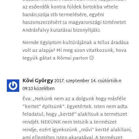
az esőerdők kontra földek birtokba vétele
banán,szója stb termelésére, egyéni
haszonszerzésért (a magyarországi történetet
Andrásfalvy kutatásai bizonyítják).
Nemde Egyiptom kultúrájának a Nílus áradása
volt az alapja? Mi meg azon vitatkozunk, hova
tegyük gátat a Római parton 🙁
Kövi György
2017. szeptember 14. csütörtök-n
09:10 közelében
Éva: „Nekünk nem az a dolgunk hogy másféle
“kertet” építsünk”. Egyetértek. Isten nem adta
feladatul, hogy „kertté” alakítsuk a természet
rendjét. NEKÜNK nem tetszik a természet
rendje, ezért igyekszünk „művi” kertté alakítani,
ami ellentétes Isten akaratával. A természet