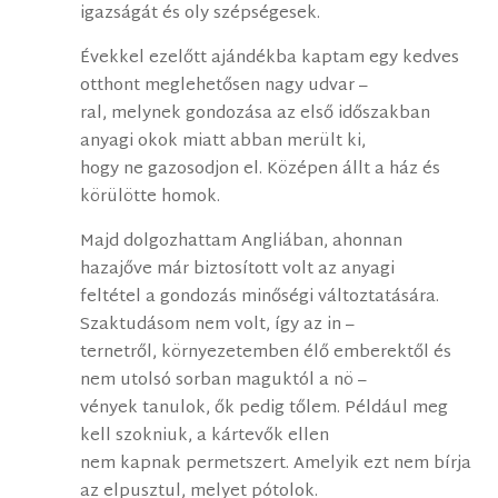
igazságát és oly szépségesek.
Évekkel ezelőtt ajándékba kaptam egy kedves
otthont meglehetősen nagy udvar –
ral, melynek gondozása az első időszakban
anyagi okok miatt abban merült ki,
hogy ne gazosodjon el. Középen állt a ház és
körülötte homok.
Majd dolgozhattam Angliában, ahonnan
hazajőve már biztosított volt az anyagi
feltétel a gondozás minőségi változtatására.
Szaktudásom nem volt, így az in –
ternetről, környezetemben élő emberektől és
nem utolsó sorban maguktól a nö –
vények tanulok, ők pedig tőlem. Például meg
kell szokniuk, a kártevők ellen
nem kapnak permetszert. Amelyik ezt nem bírja
az elpusztul, melyet pótolok.