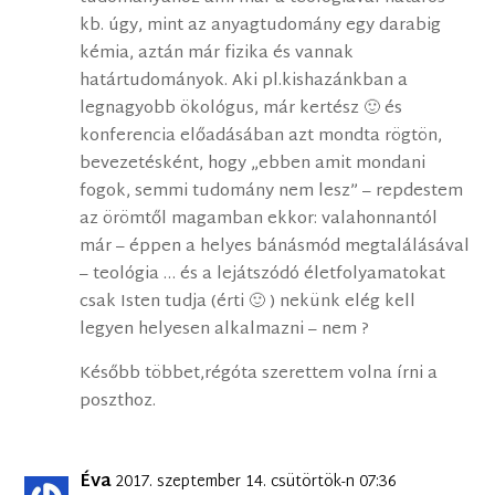
kb. úgy, mint az anyagtudomány egy darabig
kémia, aztán már fizika és vannak
határtudományok. Aki pl.kishazánkban a
legnagyobb ökológus, már kertész 🙂 és
konferencia előadásában azt mondta rögtön,
bevezetésként, hogy „ebben amit mondani
fogok, semmi tudomány nem lesz” – repdestem
az örömtől magamban ekkor: valahonnantól
már – éppen a helyes bánásmód megtalálásával
– teológia … és a lejátszódó életfolyamatokat
csak Isten tudja (érti 🙂 ) nekünk elég kell
legyen helyesen alkalmazni – nem ?
Később többet,régóta szerettem volna írni a
poszthoz.
Éva
2017. szeptember 14. csütörtök-n 07:36