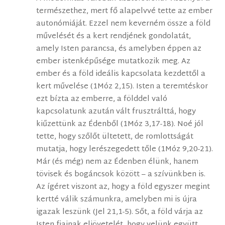
természethez, mert fő alapelvvé tette az ember
autonómiáját. Ezzel nem keverném össze a föld
művelését és a kert rendjének gondolatát,
amely Isten parancsa, és amelyben éppen az
ember istenképűsége mutatkozik meg. Az
ember és a föld ideális kapcsolata kezdettől a
kert művelése (1Móz 2,15). Isten a teremtéskor
ezt bízta az emberre, a földdel való
kapcsolatunk azután vált frusztrálttá, hogy
kiűzettünk az Édenből (1Móz 3,17-18). Noé jól
tette, hogy szőlőt ültetett, de romlottságát
mutatja, hogy lerészegedett tőle (1Móz 9,20-21).
Már (és még) nem az Édenben élünk, hanem
tövisek és bogáncsok között – a szívünkben is.
Az ígéret viszont az, hogy a föld egyszer megint
kertté válik számunkra, amelyben mi is újra
igazak leszünk (Jel 21,1-5). Sőt, a föld várja az
Isten fiainak eljövetelét, hogy velünk együtt