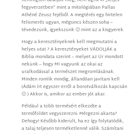
nemrögtön találjuk meg, nem ugrik ki „teljes
fegyverzetben” mint a mitológiában Pallas
Athéné Zeusz fejéből. A megtérés egy hirtelen
felismerés ugyan, mégsincs készen soha –
tévedezünk, igyekszünk 🙂 mint az a kisgyerek.
Hogy a keresztényeknek kell megmutatni a
helyes utat ? A keresztényeket VÁDOLJÁK a
Biblia mondata szerint – melyet az Úr mondott
nekünk – hogy MI vagyunk az okai az
uralkodással a természet megromlásának.
Minden romlik mindig, állandóan javítani kell
(Ádám írt egyszer erről a borotválkozás kapcsán
🙂 ) Akkor is, amikor az ember jót akar.
Például a több termésért elkezdte a
termőföldet vegyszerezni. Mérgezni akarta?
Dehogy! Később kiderült, ha ez így folytatódik,
a talaj teljesen terméketlenné válik. Számítani