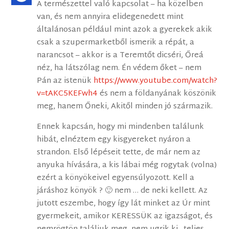
A természettel való kapcsolat – ha közelben
van, és nem annyira elidegenedett mint
általánosan például mint azok a gyerekek akik
csak a szupermarketből ismerik a répát, a
narancsot – akkor is a Teremtőt dicséri, Őreá
néz, ha látszólag nem. Én védem őket – nem
Pán az istenük
https://www.youtube.com/watch?
v=tAKC5KEFwh4
és nem a földanyának köszönik
meg, hanem Őneki, Akitől minden jó származik.
Ennek kapcsán, hogy mi mindenben találunk
hibát, elnéztem egy kisgyereket nyáron a
strandon. Első lépéseit tette, de már nem az
anyuka hívására, a kis lábai még rogytak (volna)
ezért a könyökeivel egyensúlyozott. Kell a
járáshoz könyök ? 🙂 nem … de neki kellett. Az
jutott eszembe, hogy így lát minket az Úr mint
gyermekeit, amikor KERESSÜK az igazságot, és