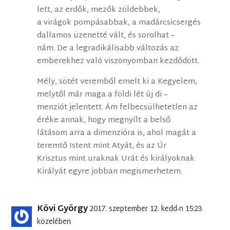
lett, az erdők, mezők zöldebbek,
a virágok pompásabbak, a madárcsicsergés
dallamos üzenetté vált, és sorolhat –
nám. De a legradikálisabb változás az
emberekhez való viszonyomban kezdődött.
Mély, sötét veremből emelt ki a Kegyelem,
melytől már maga a földi lét új di –
menziót jelentett. Ám felbecsülhetetlen az
éréke annak, hogy megnyílt a belső
látásom arra a dimenzióra is, ahol magát a
teremtő Istent mint Atyát, és az Úr
Krisztus mint uraknak Urát és királyoknak
Királyát egyre jobban megismerhetem.
Kövi György
2017. szeptember 12. kedd-n 15:23
közelében