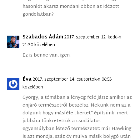
hasonlót akarsz mondani ebben az idézett
gondolatban?
Szabados Ádám
2017. szeptember 12. kedd-n
21:30 közelében
Ez is benne van, igen.
Éva
2017. szeptember 14. csütörtök-n 06:53
közelében
György, a témában a lényeg felé jársz amikor az
önjáró természetről beszélsz. Nekünk nem az a
dolgunk hogy másféle „kertet” építsünk, mert
jobbára tönkretettük a csodálatos
egyensúlyban létező természetet: már Hawking
is azt mondja, száz év múlva másik bolygó után