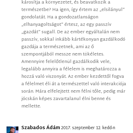
károsítja a környezetet, és beavatkozik a
természetbe? Ha igen, így értem az „elsilányul”
gondolatát. Ha a gondozatlanságon
„elhanyagoltságot” értesz, az egy passzív
„gazdát” sugall. De az ember egyáltalán nem
passzív, sokkal inkább kártékonyan gazdálkodó
gazdája a természetnek, ami az ő
szempontjából messze nem tökéletes.
Amennyire felelőtlenül gazdálkodik vele,
legalább annyira a félelem is meghatározza a
hozzá való viszonyát. Az ember kezdettől fogva
a félelmet éli át a természettel való interakciója
során. Mára elfelejtett nem félni tőle, pedig már
jócskán képes zavartalanul élni benne és
mellette.
Szabados Ádám
2017. szeptember 12. kedd-n