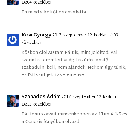
16:04 közelében
Én mind a kettőt értem alatta.
Kövi György
2017. szeptember 12. kedd-n 16:09
közelében
Közben elolvastam Pált is, mint jelölted. Pál
szerint a teremtett világ kiszúrás, amitől
szabadulni kell, nem ajándék. Nekem úgy tűnik,
ez Pál szubjektív véleménye.
Szabados Ádám
2017. szeptember 12. kedd-n
16:13 közelében
Pál fenti szavait mindenképpen az 1Tim 4,1-5 és
a Genezis fényében olvasd!