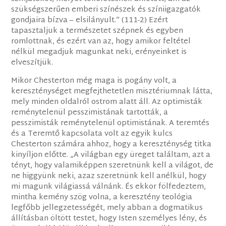
szükségszerűen emberi színészek és színiigazgatók
gondjaira bízva – elsilányult.” (111-2) Ezért
tapasztaljuk a természetet szépnek és egyben
romlottnak, és ezért van az, hogy amikor feltétel
nélkül megadjuk magunkat neki, erényeinket is
elveszítjük.
Mikor Chesterton még maga is pogány volt, a
kereszténységet megfejthetetlen misztériumnak látta,
mely minden oldalról ostrom alatt áll. Az optimisták
reménytelenül pesszimistának tartották, a
pesszimisták reménytelenül optimistának. A teremtés
és a Teremtő kapcsolata volt az egyik kulcs
Chesterton számára ahhoz, hogy a kereszténység titka
kinyíljon előtte. „A világban egy üreget találtam, azt a
tényt, hogy valamiképpen szeretnünk kell a világot, de
ne higgyünk neki, azaz szeretnünk kell anélkül, hogy
mi magunk világiassá válnánk. És ekkor fölfedeztem,
mintha kemény szög volna, a keresztény teológia
legfőbb jellegzetességét, mely abban a dogmatikus
állításban öltött testet, hogy Isten személyes lény, és