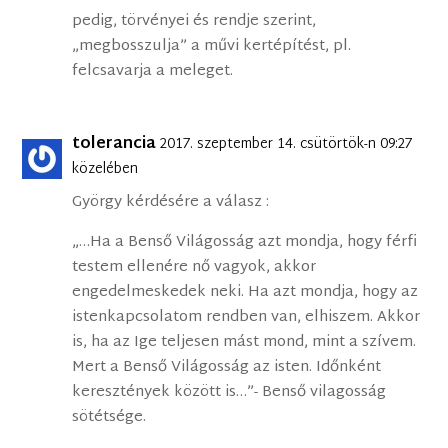
pedig, törvényei és rendje szerint,
„megbosszulja” a művi kertépítést, pl.
felcsavarja a meleget.
tolerancia
2017. szeptember 14. csütörtök-n 09:27
közelében
György kérdésére a válasz :
„…Ha a Benső Világosság azt mondja, hogy férfi
testem ellenére nő vagyok, akkor
engedelmeskedek neki. Ha azt mondja, hogy az
istenkapcsolatom rendben van, elhiszem. Akkor
is, ha az Ige teljesen mást mond, mint a szívem.
Mert a Benső Világosság az isten. Időnként
keresztények között is…”- Benső vilagosság
sötétsége.