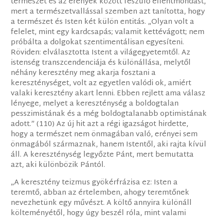
természet és az erények között feszülő ellentmondást,
mert a természetvallással szemben azt tanította, hogy
a természet és Isten két külön entitás. „Olyan volt a
felelet, mint egy kardcsapás; valamit kettévágott; nem
próbálta a dolgokat szentimentálisan egyesíteni.
Röviden: elválasztotta Istent a világegyetemtől. Az
istenség transzcendenciája és különállása, melytől
néhány keresztény meg akarja fosztani a
kereszténységet, volt az egyetlen valódi ok, amiért
valaki keresztény akart lenni. Ebben rejlett ama válasz
lényege, melyet a kereszténység a boldogtalan
pesszimistának és a még boldogtalanabb optimistának
adott.” (110) Az új hit azt a régi igazságot hirdette,
hogy a természet nem önmagában való, erényei sem
önmagából származnak, hanem Istentől, aki rajta kívül
áll. A kereszténység legyőzte Pánt, mert bemutatta
azt, aki különbözik Pántól.
„A keresztény teizmus gyökérfrázisa ez: Isten a
teremtő, abban az értelemben, ahogy teremtőnek
nevezhetünk egy művészt. A költő annyira különáll
költeményétől, hogy úgy beszél róla, mint valami