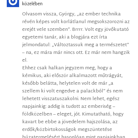
közelében
Olvasom vissza, György, „az ember technika
révén képes volt korlátlanul megsokszorozni az
erejét vele szemben”. Brrrr. Volt egy jövőkutató
egyetemi tanár, aki a blogjára ezt írta
jelmondatul: „Változtassuk meg a természetet”
– na, ez mára már nincs ott. Ez már nem hangzik
el.
Ehhez csak halkan jegyzem meg, hogy a
kémikus, aki először alkalmazott műtrágyát,
később belátta, helytelen volt de már „a
szellem ki volt engedve a palackból” és nem
lehetett visszatuszakolni. Nem lehet, egész
napjainkig: addig is tudott az emberiség –
földközelben – eleget, jót. Kimutatható, hogy
kavart be ebbe a jövedelem hajszolása, az
erdők/közbirtokosságok megszüntetése
búzatermelésért hasonlóan mint napjainkban