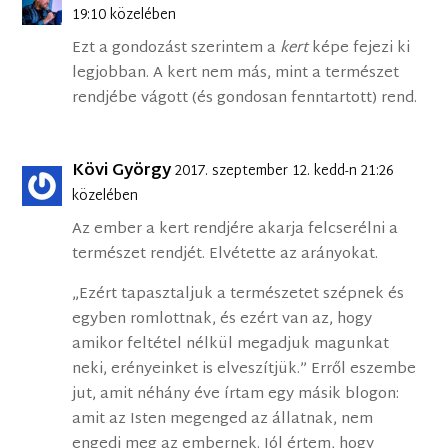
19:10 közelében
Ezt a gondozást szerintem a
kert
képe fejezi ki
legjobban. A kert nem más, mint a természet
rendjébe vágott (és gondosan fenntartott) rend.
Kövi György
2017. szeptember 12. kedd-n 21:26
közelében
Az ember a kert rendjére akarja felcserélni a
természet rendjét. Elvétette az arányokat.
„Ezért tapasztaljuk a természetet szépnek és
egyben romlottnak, és ezért van az, hogy
amikor feltétel nélkül megadjuk magunkat
neki, erényeinket is elveszítjük.” Erről eszembe
jut, amit néhány éve írtam egy másik blogon:
amit az Isten megenged az állatnak, nem
engedi meg az embernek. Jól értem, hogy