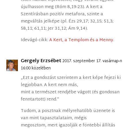
újulhasson meg (Róm 8,19-23). A kert a
Szentírásban pozitív metafora, szinte a
megváltás jelképe (pl. Ézs 29,17; 32,15; 51,3;
58,11; 61,11; Jer 31,12; Ám 9,14).
Idevágó cikk:
A Kert, a Templom és a Menny
.
Gergely Erzsébet
2017. szeptember 17. vasárnap-n
16:00 közelében
„Ezt a gondozást szerintem a kert képe fejezi ki
legjobban. A kert nem más,
mint a természet rendjébe vágott (és gondosan
fenntartott) rend.”
Tudom, a posztnak mélyrehatóbb üzenete is
van mint tapasztalataim, mégis
megosztom, mert igazolják e föntebbi állítás