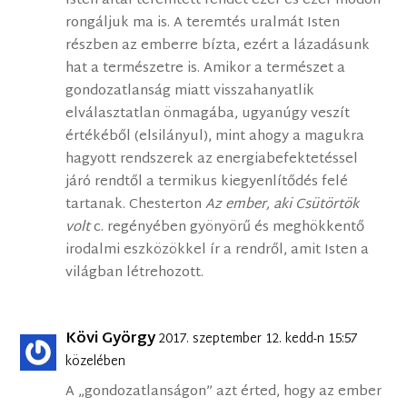
Isten által teremtett rendet ezer és ezer módon
rongáljuk ma is. A teremtés uralmát Isten
részben az emberre bízta, ezért a lázadásunk
hat a természetre is. Amikor a természet a
gondozatlanság miatt visszahanyatlik
elválasztatlan önmagába, ugyanúgy veszít
értékéből (elsilányul), mint ahogy a magukra
hagyott rendszerek az energiabefektetéssel
járó rendtől a termikus kiegyenlítődés felé
tartanak. Chesterton
Az ember, aki Csütörtök
volt
c. regényében gyönyörű és meghökkentő
irodalmi eszközökkel ír a rendről, amit Isten a
világban létrehozott.
Kövi György
2017. szeptember 12. kedd-n 15:57
közelében
A „gondozatlanságon” azt érted, hogy az ember