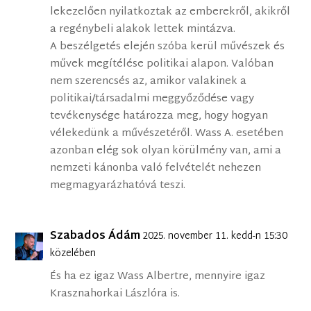
lekezelően nyilatkoztak az emberekről, akikről
a regénybeli alakok lettek mintázva.
A beszélgetés elején szóba kerül művészek és
művek megítélése politikai alapon. Valóban
nem szerencsés az, amikor valakinek a
politikai/társadalmi meggyőződése vagy
tevékenysége határozza meg, hogy hogyan
vélekedünk a művészetéről. Wass A. esetében
azonban elég sok olyan körülmény van, ami a
nemzeti kánonba való felvételét nehezen
megmagyarázhatóvá teszi.
Szabados Ádám
2025. november 11. kedd-n 15:30
közelében
És ha ez igaz Wass Albertre, mennyire igaz
Krasznahorkai Lászlóra is.