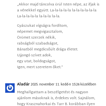
„Akkor majd táncolva örül Isten népe, az ifjak is
a vénekkel együtt. La-la-la-la-la la-la-la-la-la-la
La-la-la-la-la la-la-la la-la.
Gyászukat vígságra fordítom,
népemet megvigasztalom,
Örömet szerzek nékik,
rabságból szabadságot,
Bánatból megdicsőült drága életet.
Ujjongó szívet adok,
egy utat, boldogságot,
Igen, mert szeretem őket.”
Aladár
2025. november 11. kedd-n 15:26 közelében
Meghallgattam a beszélgetést és nagyon
ajánlom másoknak is, érdekes volt. Sajnálom,
hogy Krasznahorkai és Tarr B. korábban ilyen