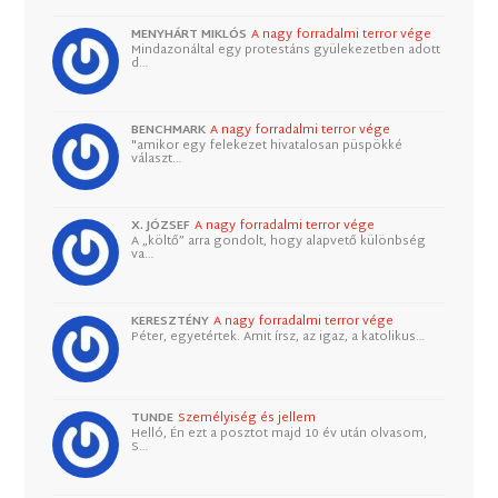
MENYHÁRT MIKLÓS
A nagy forradalmi terror vége
Mindazonáltal egy protestáns gyülekezetben adott
d…
BENCHMARK
A nagy forradalmi terror vége
"amikor egy felekezet hivatalosan püspökké
választ…
X. JÓZSEF
A nagy forradalmi terror vége
A „költő” arra gondolt, hogy alapvető különbség
va…
KERESZTÉNY
A nagy forradalmi terror vége
Péter, egyetértek. Amit írsz, az igaz, a katolikus…
TUNDE
Személyiség és jellem
Helló, Én ezt a posztot majd 10 év után olvasom,
S…