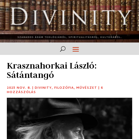
Krasznahorkai László:
Sátántangó
2025 NOV. 8.
|
DIVINITY
,
FILOZÓFIA
,
MŰVÉSZET
|
6
HOZZÁSZÓLÁS