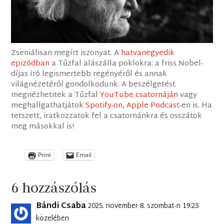
Zseniálisan megírt iszonyat. A
hatvanegyedik
epizódban
a Tűzfal alászálla poklokra: a friss Nobel-
díjas író legismertebb regényéről és annak
világnézetéről gondolkodunk. A beszélgetést
megnézhetitek a Tűzfal
YouTube csatornáján
vagy
meghallgathatjátok
Spotify-on
,
Apple Podcast
-en is. Ha
tetszett, iratkozzatok fel a csatornánkra és osszátok
meg másokkal is!
Print
Email
6 hozzászólás
Bándi Csaba
2025. november 8. szombat-n 19:23
közelében