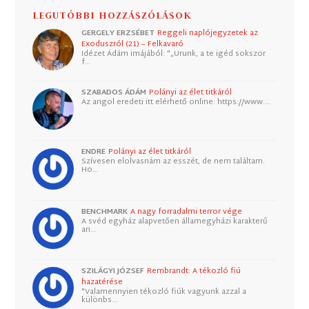
LEGUTÓBBI HOZZÁSZÓLÁSOK
GERGELY ERZSÉBET
Reggeli naplójegyzetek az
Exoduszról (21) – Felkavaró
Idézet Ádám imájából: "„Urunk, a te igéd sokszor
f…
SZABADOS ÁDÁM
Polányi az élet titkáról
Az angol eredeti itt elérhető online: https://www.…
ENDRE
Polányi az élet titkáról
Szívesen elolvasnám az esszét, de nem találtam.
Ho…
BENCHMARK
A nagy forradalmi terror vége
A svéd egyház alapvetően államegyházi karakterű
an…
SZILÁGYI JÓZSEF
Rembrandt: A tékozló fiú
hazatérése
"Valamennyien tékozló fiúk vagyunk azzal a
különbs…