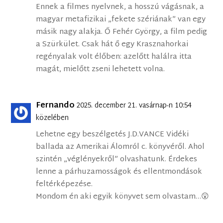
Ennek a filmes nyelvnek, a hosszú vágásnak, a
magyar metafizikai „fekete szériának” van egy
másik nagy alakja. Ő Fehér György, a film pedig
a Szürkület. Csak hát ő egy Krasznahorkai
regényalak volt élőben: azelőtt halálra itta
magát, mielőtt zseni lehetett volna.
Fernando
2025. december 21. vasárnap-n 10:54
közelében
Lehetne egy beszélgetés J.D.VANCE Vidéki ​
ballada az Amerikai Álomról c. könyvéről. Ahol
szintén „véglényekről” olvashatunk. Érdekes
lenne a párhuzamosságok és ellentmondások
feltérképezése.
Mondom én aki egyik könyvet sem olvastam…😲