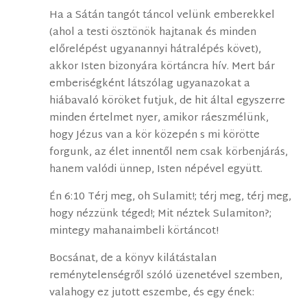
Ha a Sátán tangót táncol velünk emberekkel
(ahol a testi ösztönök hajtanak és minden
előrelépést ugyanannyi hátralépés követ),
akkor Isten bizonyára körtáncra hív. Mert bár
emberiségként látszólag ugyanazokat a
hiábavaló köröket futjuk, de hit által egyszerre
minden értelmet nyer, amikor ráeszmélünk,
hogy Jézus van a kör közepén s mi körötte
forgunk, az élet innentől nem csak körbenjárás,
hanem valódi ünnep, Isten népével együtt.
Én 6:10 Térj meg, oh Sulamit!; térj meg, térj meg,
hogy nézzünk téged!; Mit néztek Sulamiton?;
mintegy mahanaimbeli körtáncot!
Bocsánat, de a könyv kilátástalan
reménytelenségről szóló üzenetével szemben,
valahogy ez jutott eszembe, és egy ének: