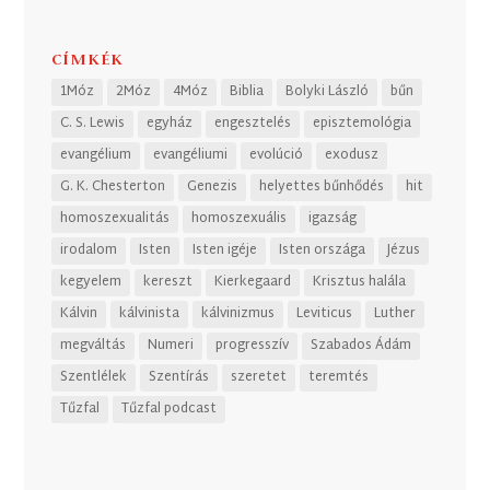
CÍMKÉK
1Móz
2Móz
4Móz
Biblia
Bolyki László
bűn
C. S. Lewis
egyház
engesztelés
episztemológia
evangélium
evangéliumi
evolúció
exodusz
G. K. Chesterton
Genezis
helyettes bűnhődés
hit
homoszexualitás
homoszexuális
igazság
irodalom
Isten
Isten igéje
Isten országa
Jézus
kegyelem
kereszt
Kierkegaard
Krisztus halála
Kálvin
kálvinista
kálvinizmus
Leviticus
Luther
megváltás
Numeri
progresszív
Szabados Ádám
Szentlélek
Szentírás
szeretet
teremtés
Tűzfal
Tűzfal podcast