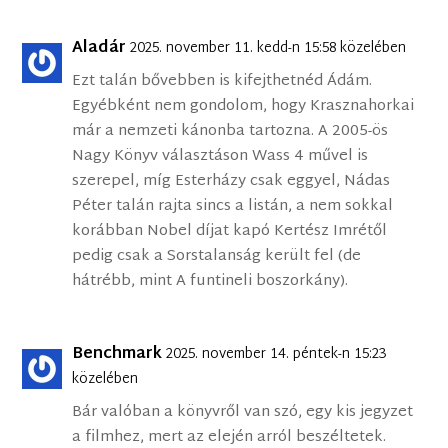
Aladár
2025. november 11. kedd-n 15:58 közelében
Ezt talán bővebben is kifejthetnéd Ádám.
Egyébként nem gondolom, hogy Krasznahorkai
már a nemzeti kánonba tartozna. A 2005-ös
Nagy Könyv választáson Wass 4 művel is
szerepel, míg Esterházy csak eggyel, Nádas
Péter talán rajta sincs a listán, a nem sokkal
korábban Nobel díjat kapó Kertész Imrétől
pedig csak a Sorstalanság került fel (de
hátrébb, mint A funtineli boszorkány).
Benchmark
2025. november 14. péntek-n 15:23
közelében
Bár valóban a könyvről van szó, egy kis jegyzet
a filmhez, mert az elején arról beszéltetek.