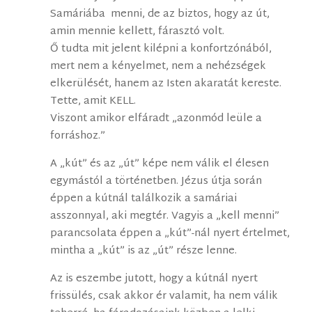
Samáriába menni, de az biztos, hogy az út,
amin mennie kellett, fárasztó volt.
Ő tudta mit jelent kilépni a konfortzónából,
mert nem a kényelmet, nem a nehézségek
elkerülését, hanem az Isten akaratát kereste.
Tette, amit KELL.
Viszont amikor elfáradt „azonmód leüle a
forráshoz.”
A „kút” és az „út” képe nem válik el élesen
egymástól a történetben. Jézus útja során
éppen a kútnál találkozik a samáriai
asszonnyal, aki megtér. Vagyis a „kell menni”
parancsolata éppen a „kút”-nál nyert értelmet,
mintha a „kút” is az „út” része lenne.
Az is eszembe jutott, hogy a kútnál nyert
frissülés, csak akkor ér valamit, ha nem válik