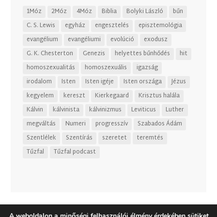
1Móz
2Móz
4Móz
Biblia
Bolyki László
bűn
C. S. Lewis
egyház
engesztelés
episztemológia
evangélium
evangéliumi
evolúció
exodusz
G. K. Chesterton
Genezis
helyettes bűnhődés
hit
homoszexualitás
homoszexuális
igazság
irodalom
Isten
Isten igéje
Isten országa
Jézus
kegyelem
kereszt
Kierkegaard
Krisztus halála
Kálvin
kálvinista
kálvinizmus
Leviticus
Luther
megváltás
Numeri
progresszív
Szabados Ádám
Szentlélek
Szentírás
szeretet
teremtés
Tűzfal
Tűzfal podcast
A weboldalon a minőségi felhasználói élmény érdekében sütiket