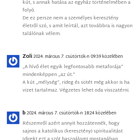
kút, s annak hatása az egyház történelmében a
folyó.
De ez persze nem a személyes keresztény
életről szó, s amit leírtál, azt továbbra is nagyon
találónak vélem.
Zoli
2024. március 7. csütörtök-n 09:39 közelében
„A hívő élet egyik legfontosabb metaforája”
mindenképpen „az út.”
A kút „mélység”, rideg és sötét még akkor is ha
vizet tartalmaz. Végzetes lehet oda visszatérni.
b
2024. március 7. csütörtök-n 18:24 közelében
Részemről azért annyit hozzátennék, hogy
sajnos a katolikus (keresztény) spiritualitást
(direkt ezt a szót használom) mostanában