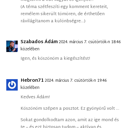
(A téma szétfeszíti egy komment kereteit,
remélem sikerült tömören, de érthetően
rávilágítanom a különbségre…)
Szabados Ádám
2024. március 7. csütörtök-n 18:46
közelében
Igen, és köszönöm a kiegészítést!
Hebron71
2024. március 7. csütörtök-n 19:46
közelében
Kedves Ádám!
Köszönöm szépen a posztot. Ez gyönyörű volt …
Sokat gondolkodtam azon, amit az ige mond és
te – és ezt biztosan tudom – aktívan és