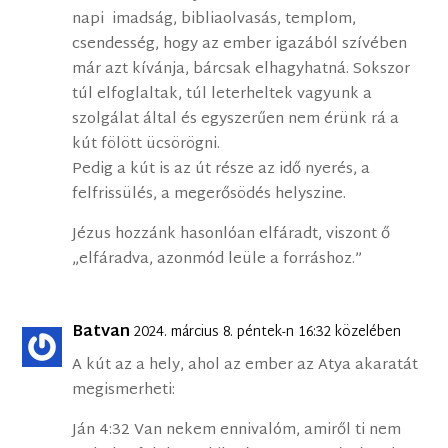
napi imadság, bibliaolvasás, templom,
csendesség, hogy az ember igazából szívében
már azt kívánja, bárcsak elhagyhatná. Sokszor
túl elfoglaltak, túl leterheltek vagyunk a
szolgálat által és egyszerűen nem érünk rá a
kút fölött ücsörögni.
Pedig a kút is az út része az idő nyerés, a
felfrissülés, a megerősödés helyszine.
Jézus hozzánk hasonlóan elfáradt, viszont ő
„elfáradva, azonmód leüle a forráshoz.”
Batvan
2024. március 8. péntek-n 16:32 közelében
A kút az a hely, ahol az ember az Atya akaratát
megismerheti:
Ján 4:32 Van nekem ennivalóm, amiről ti nem