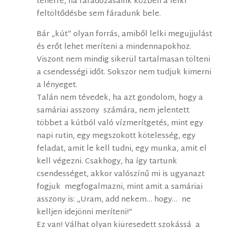
teherré, ha fáradozásaink közben a lelki
feltöltődésbe sem fáradunk bele.
Bár „kút” olyan forrás, amiből lelki megujjulást
és erőt lehet meríteni a mindennapokhoz.
Viszont nem mindig sikerül tartalmasan tölteni
a csendességi időt. Sokszor nem tudjuk kimerni
a lényeget.
Talán nem tévedek, ha azt gondolom, hogy a
samáriai asszony számára, nem jelentett
többet a kútból való vízmerítgetés, mint egy
napi rutin, egy megszokott kötelesség, egy
feladat, amit le kell tudni, egy munka, amit el
kell végezni. Csakhogy, ha így tartunk
csendességet, akkor valószínű mi is ugyanazt
fogjuk megfogalmazni, mint amit a samáriai
asszony is: „Uram, add nekem… hogy… ne
kelljen idejönni meríteni!”
Ez van! Válhat olyan kiüresedett szokássá a