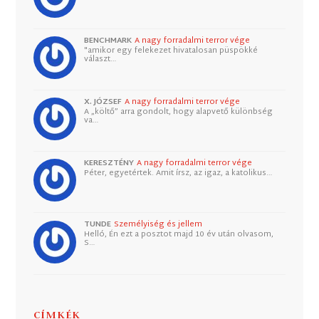
BENCHMARK
A nagy forradalmi terror vége
"amikor egy felekezet hivatalosan püspökké
választ…
X. JÓZSEF
A nagy forradalmi terror vége
A „költő” arra gondolt, hogy alapvető különbség
va…
KERESZTÉNY
A nagy forradalmi terror vége
Péter, egyetértek. Amit írsz, az igaz, a katolikus…
TUNDE
Személyiség és jellem
Helló, Én ezt a posztot majd 10 év után olvasom,
S…
CÍMKÉK