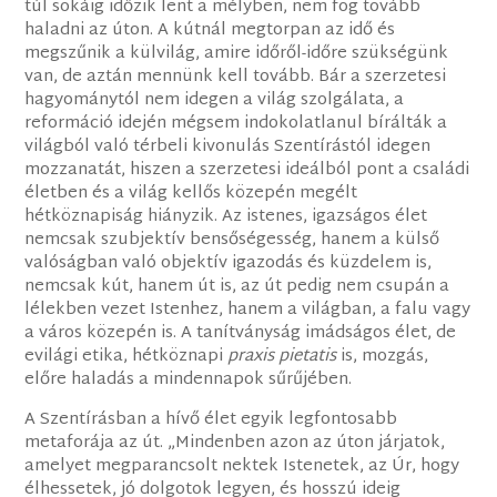
túl sokáig időzik lent a mélyben, nem fog tovább
haladni az úton. A kútnál megtorpan az idő és
megszűnik a külvilág, amire időről-időre szükségünk
van, de aztán mennünk kell tovább. Bár a szerzetesi
hagyománytól nem idegen a világ szolgálata, a
reformáció idején mégsem indokolatlanul bírálták a
világból való térbeli kivonulás Szentírástól idegen
mozzanatát, hiszen a szerzetesi ideálból pont a családi
életben és a világ kellős közepén megélt
hétköznapiság hiányzik. Az istenes, igazságos élet
nemcsak szubjektív bensőségesség, hanem a külső
valóságban való objektív igazodás és küzdelem is,
nemcsak kút, hanem út is, az út pedig nem csupán a
lélekben vezet Istenhez, hanem a világban, a falu vagy
a város közepén is. A tanítványság imádságos élet, de
evilági etika, hétköznapi
praxis pietatis
is, mozgás,
előre haladás a mindennapok sűrűjében.
A Szentírásban a hívő élet egyik legfontosabb
metaforája az út. „Mindenben azon az úton járjatok,
amelyet megparancsolt nektek Istenetek, az Úr, hogy
élhessetek, jó dolgotok legyen, és hosszú ideig