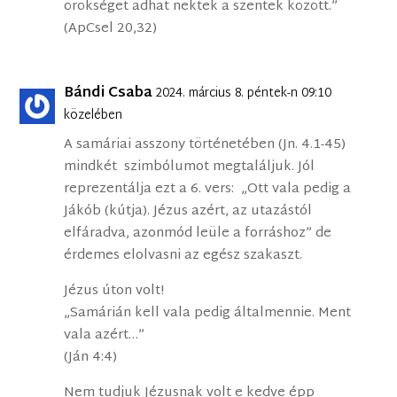
örökséget adhat nektek a szentek között.”
(ApCsel 20,32)
Bándi Csaba
2024. március 8. péntek-n 09:10
közelében
A samáriai asszony történetében (Jn. 4.1-45)
mindkét szimbólumot megtaláljuk. Jól
reprezentálja ezt a 6. vers: „Ott vala pedig a
Jákób (kútja). Jézus azért, az utazástól
elfáradva, azonmód leüle a forráshoz” de
érdemes elolvasni az egész szakaszt.
Jézus úton volt!
„Samárián kell vala pedig általmennie. Ment
vala azért…”
(Ján 4:4)
Nem tudjuk Jézusnak volt e kedve épp