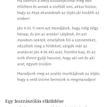
Ha sikerült a mély kútban/kútnál elég időt
eltölteni és annak a vizéből inni, akkor biztos,
hogy az Atya akaratának az útján jár tovább az
ember!
Ján 4:35 Ti nem azt mondjátok, hogy még négy
hónap, és jön az aratás? Látjátok, én azt
mondom nektek: emeljétek föl a szemeteket,
nézzétek meg a földeket, sárgák már az
aratásra! Ján 4:36 Aki arat, fizetést kap, és az
örök életre gyűjt hasznot, hogy aki vet és aki
arat, együtt örüljön.
Maradjunk meg az aratás munkájának az útján,
hogy a vető öröme bennünk is megmaradjon!
Egy hozzászólás elküldése