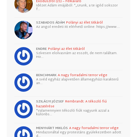
Exoduszról (21) – Felkavaró
Idézet Ádám imájából: "„Urunk, a te igéd sokszor
f…
SZABADOS ÁDÁM
Polányi az élet titkáról
Az angol eredeti itt elérhető online: https://www.…
ENDRE
Polányi az élet titkáról
Szívesen elolvasnám az esszét, de nem találtam.
Ho…
BENCHMARK
A nagy forradalmi terror vége
A svéd egyház alapvetően államegyházi karakterű
an…
SZILÁGYI JÓZSEF
Rembrandt: A tékozló fiú
hazatérése
"Valamennyien tékozló fiúk vagyunk azzal a
különbs…
MENYHÁRT MIKLÓS
A nagy forradalmi terror vége
Mindazonáltal egy protestáns gyülekezetben adott
d…