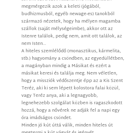
megmérgezik azok a keleti (jógából,
budhizmusból, egyéb newage-es) tanokból
származó nézetek, hogy ha mélyen magamba
szállok (saját mélységeimbe), akkor ott az
Istenre találok, pedig nem, amit ott találok, az
nem Isten…
A hiteles szemlélődő (monasztikus, kármelita,
stb.) hagyomány a csöndben, az egyedüllétben,
a magányban mindig a Másikat és ezért a
másikat keresi és találja meg. Nem véletlen,
hogy a missziók védőszentje épp az a Kis Szent
Teréz, aki ki sem lépett kolostora falai közül,
vagy Teréz anya, aki a legnagyobb,
legnehezebb szolgálat közben is ragaszkodott
hozzá, hogy a nővérek ne adják fel a napi egy
óra imádságos csöndet.
Minden jó kút úttá válik, minden hiteles út
megtermi a kút vágyát és igényét…