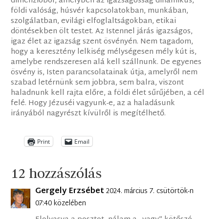
dimenzióból, amelyben az igazságosság dinamikus,
földi valóság, húsvér kapcsolatokban, munkában,
szolgálatban, evilági elfoglaltságokban, etikai
döntésekben ölt testet. Az Istennel járás igazságos,
igaz élet az igazság szent ösvényén. Nem tagadom,
hogy a keresztény lelkiség mélységesen mély kút is,
amelybe rendszeresen alá kell szállnunk. De egyenes
ösvény is, Isten parancsolatainak útja, amelyről nem
szabad letérnünk sem jobbra, sem balra, viszont
haladnunk kell rajta előre, a földi élet sűrűjében, a cél
felé. Hogy Jézuséi vagyunk-e, az a haladásunk
irányából nagyrészt kívülről is megítélhető.
Print
Email
12 hozzászólás
Gergely Erzsébet
2024. március 7. csütörtök-n
07:40 közelében