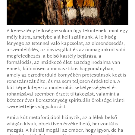
A keresztény lelkiségre sokan úgy tekintenek, mint egy
mély kútra, amelybe alá kell szállnunk. A lelkiség
lényege az Istennel való kapcsolat, az elcsendesedés,
a szemlélődés, az önvizsgálat és az önmagunkról való
megfeledkezés, a belső kastély bejárása, a
formálódás, az imádkozó élet. Gazdag irodalma van
ennek, különösen a monasztikus hagyományban,
amely az ezredforduló környékén protestánsok közt is
reneszánszát élte, és ma sem teljesen érdektelen. A
kút képe kifejezi a modernitás sekélyességével és
rohanásával szemben érzett tiltakozást, valamint a
kétezer éves kereszténység spirituális öröksége iránti
szeretetteljes vágyakozást.
Ami a kút metaforájából hiányzik, az a lélek belső
világán kívüli, objektíven érzékelhető, horizontális
mozgás. A kútnál megáll az ember, hogy igyon, de ha