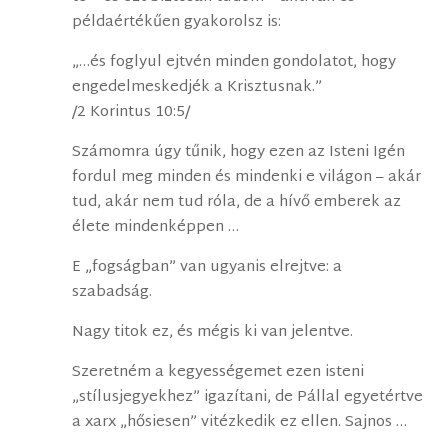
példaértékűen gyakorolsz is:
„…és foglyul ejtvén minden gondolatot, hogy
engedelmeskedjék a Krisztusnak.”
/2 Korintus 10:5/
Számomra úgy tűnik, hogy ezen az Isteni Igén
fordul meg minden és mindenki e világon – akár
tud, akár nem tud róla, de a hívő emberek az
élete mindenképpen …
E „fogságban” van ugyanis elrejtve: a
szabadság.
Nagy titok ez, és mégis ki van jelentve.
Szeretném a kegyességemet ezen isteni
„stílusjegyekhez” igazítani, de Pállal egyetértve
a xarx „hősiesen” vitézkedik ez ellen. Sajnos …