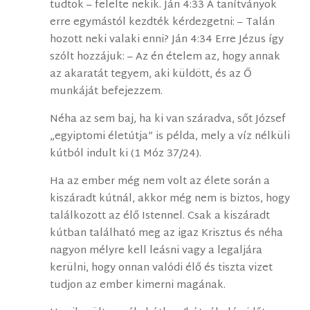
tudtok – felelte nekik. Ján 4:33 A tanítványok
erre egymástól kezdték kérdezgetni: – Talán
hozott neki valaki enni? Ján 4:34 Erre Jézus így
szólt hozzájuk: – Az én ételem az, hogy annak
az akaratát tegyem, aki küldött, és az Ő
munkáját befejezzem.
Néha az sem baj, ha ki van száradva, sőt József
„egyiptomi életútja” is példa, mely a víz nélküli
kútból indult ki (1 Móz 37/24).
Ha az ember még nem volt az élete során a
kiszáradt kútnál, akkor még nem is biztos, hogy
találkozott az élő Istennel. Csak a kiszáradt
kútban található meg az igaz Krisztus és néha
nagyon mélyre kell leásni vagy a legaljára
kerülni, hogy onnan valódi élő és tiszta vizet
tudjon az ember kimerni magának.