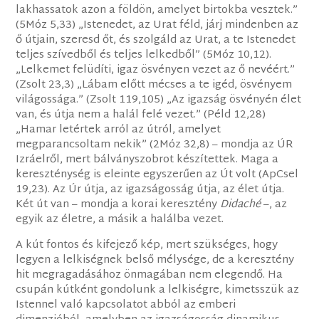
lakhassatok azon a földön, amelyet birtokba vesztek.”
(5Móz 5,33) „Istenedet, az Urat féld, járj mindenben az
ő útjain, szeresd őt, és szolgáld az Urat, a te Istenedet
teljes szívedből és teljes lelkedből” (5Móz 10,12).
„Lelkemet felüdíti, igaz ösvényen vezet az ő nevéért.”
(Zsolt 23,3) „Lábam előtt mécses a te igéd, ösvényem
világossága.” (Zsolt 119,105) „Az igazság ösvényén élet
van, és útja nem a halál felé vezet.” (Péld 12,28)
„Hamar letértek arról az útról, amelyet
megparancsoltam nekik” (2Móz 32,8) – mondja az ÚR
Izráelről, mert bálványszobrot készítettek. Maga a
kereszténység is eleinte egyszerűen az Út volt (ApCsel
19,23). Az Úr útja, az igazságosság útja, az élet útja.
Két út van – mondja a korai keresztény
Didaché
–, az
egyik az életre, a másik a halálba vezet.
A kút fontos és kifejező kép, mert szükséges, hogy
legyen a lelkiségnek belső mélysége, de a keresztény
hit megragadásához önmagában nem elegendő. Ha
csupán kútként gondolunk a lelkiségre, kimetsszük az
Istennel való kapcsolatot abból az emberi