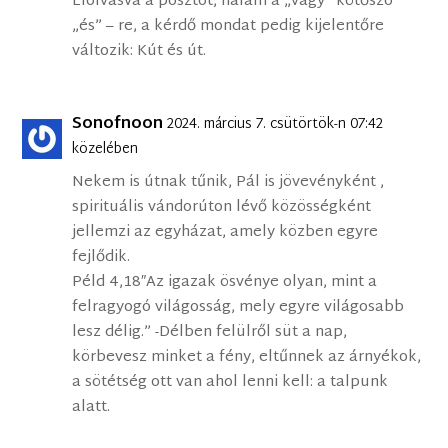
Elolvasva a posztot, nálam a „vagy” kötőszó
„és” – re, a kérdő mondat pedig kijelentőre
változik: Kút és út.
Sonofnoon
2024. március 7. csütörtök-n 07:42
közelében
Nekem is útnak tűnik, Pál is jövevényként ,
spirituális vándorúton lévő közösségként
jellemzi az egyházat, amely közben egyre
fejlődik.
Péld 4,18″Az igazak ösvénye olyan, mint a
felragyogó világosság, mely egyre világosabb
lesz délig.” -Délben felülről süt a nap,
körbevesz minket a fény, eltűnnek az árnyékok,
a sötétség ott van ahol lenni kell: a talpunk
alatt.