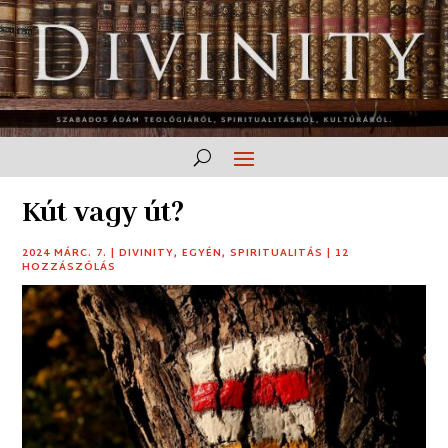
Kút vagy út?
2024 MÁRC. 7.
|
DIVINITY
,
EGYÉN
,
SPIRITUALITÁS
|
12
HOZZÁSZÓLÁS