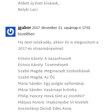
Áldott új évet kívánok,
Bolyki Laci
jgabor
2017. december 31. vasárnap-n 17:53
közelében
Ha nem tolakodás, akkor én is megosztom a
2017-es olvasmányaimat:
Eötvös Károly: A nazarénusok
Eötvös Károly: Tünemények
Szabó Magda: Megmaradt Szobotkának
Szabó Magda: Az Őz
Márai Sándor: Egy polgár vallomásai
Márai Sándor: Vasárnapi krónika
Philip Yancey: Hová tűnt az örömhír?
Mátyus Ferenc: Imakönyvbe írt levelek
Kosztolányi Dezső: Édes Anna