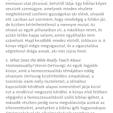
emmausi utat Jézussal, belülről látja. Egy bibliai képet
veszünk szemügyre, amelynek minden részlete
meghökkentő szellemi igazságokat tár elénk, olvasók
elé. Laciban azt szeretem, hogy mindvégig a földön jár,
de közben kérlelhetetlenül a mennyre mutat. Az
olvasó az egyik pillanatban sír, a másikban nevet, és
aztán telibe kapja valami, amire egyáltalán nem
számított. Majd kezdődik mindez elölről, többször is. A
könyv végül mégis megvigasztal, és a vigasztalása
végtelenül drága annak, aki mer (újra) hinni.
2.
What Does the Bible Really Teach About
Homosexuality?
(Kevin DeYoung). Az egyik legjobb
könyv, amit a homoszexualitás témájában eddig
olvastam. DeYoung közérthetően, empátiával, a
Szentírás iránti mély tisztelettel, a témához
kapcsolódó kérdések alapos ismeretével járja körül
ezt a rendkívül megosztó kérdést. A könyv első felében
végignézi a homoszexualitásról szóló bibliai igéket, a
második részben pedig sorra megválaszolja azokat az
ellenvetéseket, amelyeket a bibliai igék hagyományos