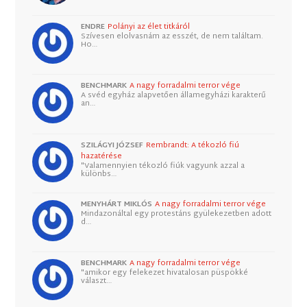
ENDRE
Polányi az élet titkáról
Szívesen elolvasnám az esszét, de nem találtam.
Ho…
BENCHMARK
A nagy forradalmi terror vége
A svéd egyház alapvetően államegyházi karakterű
an…
SZILÁGYI JÓZSEF
Rembrandt: A tékozló fiú
hazatérése
"Valamennyien tékozló fiúk vagyunk azzal a
különbs…
MENYHÁRT MIKLÓS
A nagy forradalmi terror vége
Mindazonáltal egy protestáns gyülekezetben adott
d…
BENCHMARK
A nagy forradalmi terror vége
"amikor egy felekezet hivatalosan püspökké
választ…