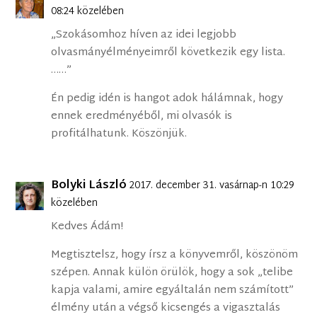
08:24 közelében
„Szokásomhoz híven az idei legjobb
olvasmányélményeimről következik egy lista.
……”
Én pedig idén is hangot adok hálámnak, hogy
ennek eredményéből, mi olvasók is
profitálhatunk. Köszönjük.
Bolyki László
2017. december 31. vasárnap-n 10:29
közelében
Kedves Ádám!
Megtisztelsz, hogy írsz a könyvemről, köszönöm
szépen. Annak külön örülök, hogy a sok „telibe
kapja valami, amire egyáltalán nem számított”
élmény után a végső kicsengés a vigasztalás