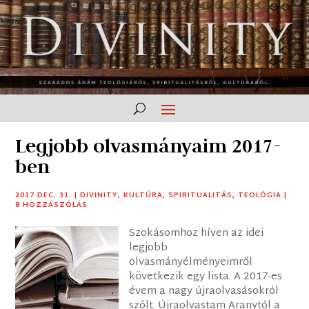
Legjobb olvasmányaim 2017-
ben
2017 DEC. 31.
|
DIVINITY
,
KULTÚRA
,
SPIRITUALITÁS
,
TEOLÓGIA
|
8 HOZZÁSZÓLÁS
Szokásomhoz híven az idei
legjobb
olvasmányélményeimről
következik egy lista. A 2017-es
évem a nagy újraolvasásokról
szólt. Újraolvastam Aranytól a