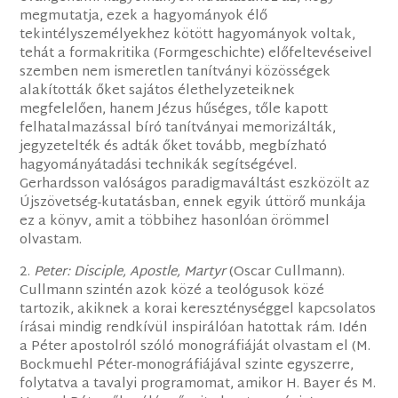
megmutatja, ezek a hagyományok élő
tekintélyszemélyekhez kötött hagyományok voltak,
tehát a formakritika (Formgeschichte) előfeltevéseivel
szemben nem ismeretlen tanítványi közösségek
alakították őket sajátos élethelyzeteiknek
megfelelően, hanem Jézus hűséges, tőle kapott
felhatalmazással bíró tanítványai memorizálták,
jegyzetelték és adták őket tovább, megbízható
hagyományátadási technikák segítségével.
Gerhardsson valóságos paradigmaváltást eszközölt az
Újszövetség-kutatásban, ennek egyik úttörő munkája
ez a könyv, amit a többihez hasonlóan örömmel
olvastam.
2.
Peter: Disciple, Apostle, Martyr
(Oscar Cullmann).
Cullmann szintén azok közé a teológusok közé
tartozik, akiknek a korai kereszténységgel kapcsolatos
írásai mindig rendkívül inspirálóan hatottak rám. Idén
a Péter apostolról szóló monográfiáját olvastam el (M.
Bockmuehl Péter-monográfiájával szinte egyszerre,
folytatva a tavalyi programomat, amikor H. Bayer és M.