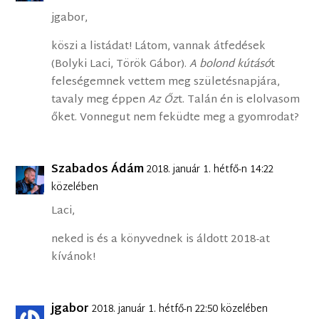
jgabor,
köszi a listádat! Látom, vannak átfedések
(Bolyki Laci, Török Gábor).
A bolond kútásó
t
feleségemnek vettem meg születésnapjára,
tavaly meg éppen
Az Őz
t. Talán én is elolvasom
őket. Vonnegut nem feküdte meg a gyomrodat?
Szabados Ádám
2018. január 1. hétfő-n 14:22
közelében
Laci,
neked is és a könyvednek is áldott 2018-at
kívánok!
jgabor
2018. január 1. hétfő-n 22:50 közelében