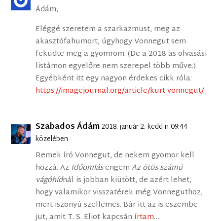
Ádám,
Eléggé szeretem a szarkazmust, meg az
akasztófahumort, úgyhogy Vonnegut sem
feküdte meg a gyomrom. (De a 2018-as olvasási
listámon egyelőre nem szerepel több műve.)
Egyébként itt egy nagyon érdekes cikk róla:
https://imagejournal.org/article/kurt-vonnegut/
Szabados Ádám
2018. január 2. kedd-n 09:44
közelében
Remek író Vonnegut, de nekem gyomor kell
hozzá. Az
Időomlás
engem
Az ötös számú
vágóhíd
nál is jobban kiütött, de azért lehet,
hogy valamikor visszatérek még Vonneguthoz,
mert iszonyú szellemes. Bár itt az is eszembe
jut, amit T. S. Eliot kapcsán
írtam
…