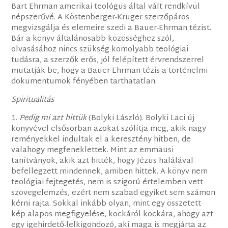
Bart Ehrman amerikai teológus által vált rendkívül
népszerűvé. A Köstenberger-Kruger szerzőpáros
megvizsgálja és elemeire szedi a Bauer-Ehrman tézist.
Bár a könyv általánosabb közösséghez szól,
olvasásához nincs szükség komolyabb teológiai
tudásra, a szerzők erős, jól felépített érvrendszerrel
mutatják be, hogy a Bauer-Ehrman tézis a történelmi
dokumentumok fényében tarthatatlan.
Spiritualitás
1.
Pedig mi azt hittük
(Bolyki László). Bolyki Laci új
könyvével elsősorban azokat szólítja meg, akik nagy
reményekkel indultak el a keresztény hitben, de
valahogy megfeneklettek. Mint az emmausi
tanítványok, akik azt hitték, hogy Jézus halálával
befellegzett mindennek, amiben hittek. A könyv nem
teológiai fejtegetés, nem is szigorú értelemben vett
szövegelemzés, ezért nem szabad egyiket sem számon
kérni rajta. Sokkal inkább olyan, mint egy összetett
kép alapos megfigyelése, kockáról kockára, ahogy azt
egy igehirdető-lelkigondozó, aki maga is megjárta az