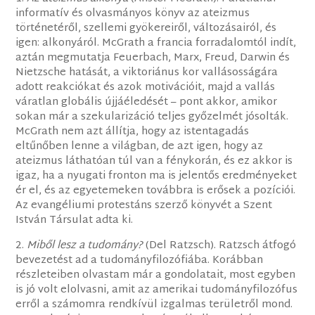
informatív és olvasmányos könyv az ateizmus
történetéről, szellemi gyökereiről, változásairól, és
igen: alkonyáról. McGrath a francia forradalomtól indít,
aztán megmutatja Feuerbach, Marx, Freud, Darwin és
Nietzsche hatását, a viktoriánus kor vallásosságára
adott reakciókat és azok motivációit, majd a vallás
váratlan globális újjáéledését – pont akkor, amikor
sokan már a szekularizáció teljes győzelmét jósolták.
McGrath nem azt állítja, hogy az istentagadás
eltűnőben lenne a világban, de azt igen, hogy az
ateizmus láthatóan túl van a fénykorán, és ez akkor is
igaz, ha a nyugati fronton ma is jelentős eredményeket
ér el, és az egyetemeken továbbra is erősek a pozíciói.
Az evangéliumi protestáns szerző könyvét a Szent
István Társulat adta ki.
2.
Miből lesz a tudomány?
(Del Ratzsch). Ratzsch átfogó
bevezetést ad a tudományfilozófiába. Korábban
részleteiben olvastam már a gondolatait, most egyben
is jó volt elolvasni, amit az amerikai tudományfilozófus
erről a számomra rendkívül izgalmas területről mond.