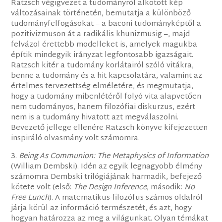
Ratzsch végigvezet a tudományról alkotott kép
változásainak történetén, bemutatja a különböző
tudományfelfogásokat – a baconi tudományképtől a
pozitivizmuson át a radikális khunizmusig –, majd
felvázol érettebb modelleket is, amelyek magukba
építik mindegyik irányzat legfontosabb igazságait.
Ratzsch kitér a tudomány korlátairól szóló vitákra,
benne a tudomány és a hit kapcsolatára, valamint az
értelmes tervezettség elméletére, és megmutatja,
hogy a tudomány mibenlétéről folyó vita alapvetően
nem tudományos, hanem filozófiai diskurzus, ezért
nem is a tudomány hivatott azt megválaszolni.
Bevezető jellege ellenére Ratzsch könyve kifejezetten
inspiráló olvasmány volt számomra.
3.
Being As Communion: The Metaphysics of Information
(William Dembski). Idén az egyik legnagyobb élmény
számomra Dembski trilógiájának harmadik, befejező
kötete volt (első:
The Design Inference
, második:
No
Free Lunch
). A matematikus-filozófus számos oldalról
járja körül az információ természetét, és azt, hogy
hogyan határozza az meg a világunkat. Olyan témákat