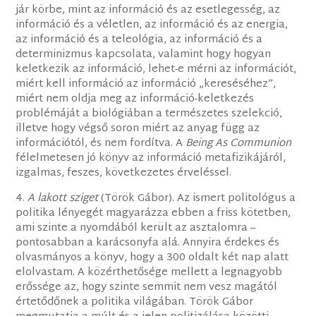
jár körbe, mint az információ és az esetlegesség, az
információ és a véletlen, az információ és az energia,
az információ és a teleológia, az információ és a
determinizmus kapcsolata, valamint hogy hogyan
keletkezik az információ, lehet-e mérni az információt,
miért kell információ az információ „kereséséhez”,
miért nem oldja meg az információ-keletkezés
problémáját a biológiában a természetes szelekció,
illetve hogy végső soron miért az anyag függ az
információtól, és nem fordítva. A
Being As Communion
félelmetesen jó könyv az információ metafizikájáról,
izgalmas, feszes, következetes érveléssel.
4.
A lakott sziget
(Török Gábor). Az ismert politológus a
politika lényegét magyarázza ebben a friss kötetben,
ami szinte a nyomdából került az asztalomra –
pontosabban a karácsonyfa alá. Annyira érdekes és
olvasmányos a könyv, hogy a 300 oldalt két nap alatt
elolvastam. A közérthetősége mellett a legnagyobb
erőssége az, hogy szinte semmit nem vesz magától
értetődőnek a politika világában. Török Gábor