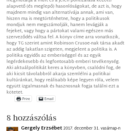
megmutatja a múlt és a jelen politizálása közötti
alapvető (és meglepő) hasonlóságokat, de azt is, hogy
majdnem mindig van alternatívája annak, ami van,
hiszen ma is megtörténhetne, hogy a politikusok
mondjuk nem megszámolják, hanem levágják a
fejeket, vagy hogy a pártokat valami egészen más
szerveződés váltsa fel. A könyv címe arra vonatkozik,
hogy TG szerint amint Robinson Crusoe-nak társa akadt
az addig lakatlan szigeten, megjelent a politika is. A
politika egyidős az emberiséggel és az egyik
legérdekesebb és legfontosabb emberi tevékenység.
Aki aktuálpolitikát keres a könyvben, csalódni fog, de
aki kicsit távolabbról akarja szemlélni a politikai
kultúránkat, hogy reálisabb képe legyen róla, velem
együtt izgalmasnak és hasznosnak fogja találni ezt a
kötetet.
Print
Email
8 hozzászólás
Gergely Erzsébet
2017. december 31. vasárnap-n