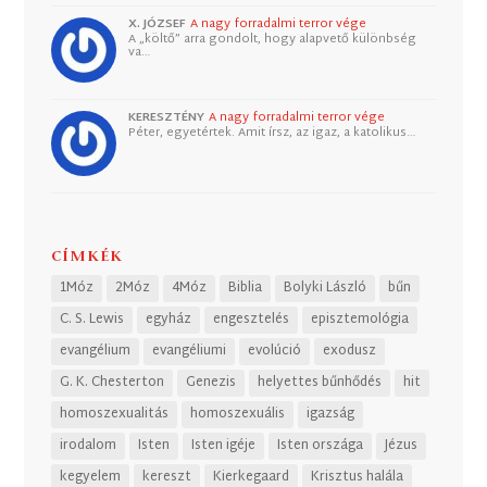
X. JÓZSEF
A nagy forradalmi terror vége
A „költő” arra gondolt, hogy alapvető különbség
va…
KERESZTÉNY
A nagy forradalmi terror vége
Péter, egyetértek. Amit írsz, az igaz, a katolikus…
CÍMKÉK
1Móz
2Móz
4Móz
Biblia
Bolyki László
bűn
C. S. Lewis
egyház
engesztelés
episztemológia
evangélium
evangéliumi
evolúció
exodusz
G. K. Chesterton
Genezis
helyettes bűnhődés
hit
homoszexualitás
homoszexuális
igazság
irodalom
Isten
Isten igéje
Isten országa
Jézus
kegyelem
kereszt
Kierkegaard
Krisztus halála