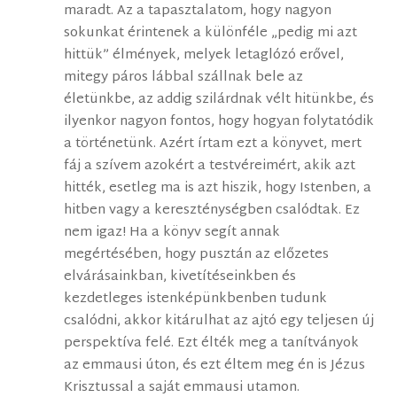
maradt. Az a tapasztalatom, hogy nagyon
sokunkat érintenek a különféle „pedig mi azt
hittük” élmények, melyek letaglózó erővel,
mitegy páros lábbal szállnak bele az
életünkbe, az addig szilárdnak vélt hitünkbe, és
ilyenkor nagyon fontos, hogy hogyan folytatódik
a történetünk. Azért írtam ezt a könyvet, mert
fáj a szívem azokért a testvéreimért, akik azt
hitték, esetleg ma is azt hiszik, hogy Istenben, a
hitben vagy a kereszténységben csalódtak. Ez
nem igaz! Ha a könyv segít annak
megértésében, hogy pusztán az előzetes
elvárásainkban, kivetítéseinkben és
kezdetleges istenképünkbenben tudunk
csalódni, akkor kitárulhat az ajtó egy teljesen új
perspektíva felé. Ezt élték meg a tanítványok
az emmausi úton, és ezt éltem meg én is Jézus
Krisztussal a saját emmausi utamon.