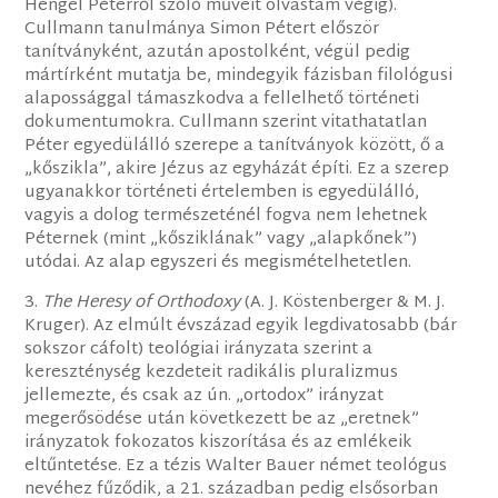
Hengel Péterről szóló műveit olvastam végig).
Cullmann tanulmánya Simon Pétert először
tanítványként, azután apostolként, végül pedig
mártírként mutatja be, mindegyik fázisban filológusi
alapossággal támaszkodva a fellelhető történeti
dokumentumokra. Cullmann szerint vitathatatlan
Péter egyedülálló szerepe a tanítványok között, ő a
„kőszikla”, akire Jézus az egyházát építi. Ez a szerep
ugyanakkor történeti értelemben is egyedülálló,
vagyis a dolog természeténél fogva nem lehetnek
Péternek (mint „kősziklának” vagy „alapkőnek”)
utódai. Az alap egyszeri és megismételhetetlen.
3.
The Heresy of Orthodoxy
(A. J. Köstenberger & M. J.
Kruger). Az elmúlt évszázad egyik legdivatosabb (bár
sokszor cáfolt) teológiai irányzata szerint a
kereszténység kezdeteit radikális pluralizmus
jellemezte, és csak az ún. „ortodox” irányzat
megerősödése után következett be az „eretnek”
irányzatok fokozatos kiszorítása és az emlékeik
eltűntetése. Ez a tézis Walter Bauer német teológus
nevéhez fűződik, a 21. században pedig elsősorban