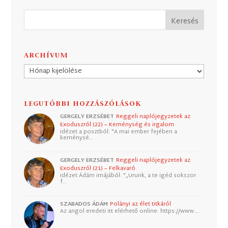
ARCHÍVUM
Archívum
LEGUTÓBBI HOZZÁSZÓLÁSOK
GERGELY ERZSÉBET
Reggeli naplójegyzetek az
Exoduszról (22) – Keménység és irgalom
Idézet a posztból: "A mai ember fejében a
keménysé…
GERGELY ERZSÉBET
Reggeli naplójegyzetek az
Exoduszról (21) – Felkavaró
Idézet Ádám imájából: "„Urunk, a te igéd sokszor
f…
SZABADOS ÁDÁM
Polányi az élet titkáról
Az angol eredeti itt elérhető online: https://www.…