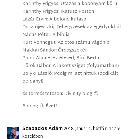
Karinthy Frigyes: Utazás a koponyám körül
Karinthy Frigyes: Ikarusz Pesten
Lázár Ervin: A bolond kútásó
Dosztojevszkij: Feljegyzések az egérlyukból
Nádas Péter: A biblia
Kurt Vonnegut: Az ötös számú vágóhíd
Makkai Sándor: Ördögszekér
Polcz Alaine: Az életed, Bíró Berta
Török Gábor: A lakott sziget (folyamatban)
Bolyki László: Pedig mi azt hittük (dedikált
példány!)
és természetesen: Divinity blog 🙂
Boldog Új Évet!
Szabados Ádám
2018. január 1. hétfő-n 14:19
közelében