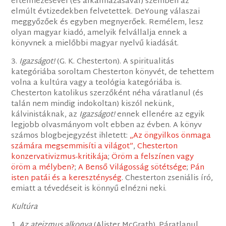
értelmezésével (és alkalmazásával) szemben az
elmúlt évtizedekben felvetettek. DeYoung válaszai
meggyőzőek és egyben megnyerőek. Remélem, lesz
olyan magyar kiadó, amelyik felvállalja ennek a
könyvnek a mielőbbi magyar nyelvű kiadását.
3.
Igazságot!
(G. K. Chesterton). A spiritualitás
kategóriába soroltam Chesterton könyvét, de tehettem
volna a kultúra vagy a teológia kategóriába is.
Chesterton katolikus szerzőként néha váratlanul (és
talán nem mindig indokoltan) kiszól nekünk,
kálvinistáknak, az
Igazságot!
ennek ellenére az egyik
legjobb olvasmányom volt ebben az évben. A könyv
számos blogbejegyzést ihletett:
„Az öngyilkos önmaga
számára megsemmisíti a világot”
,
Chesterton
konzervativizmus-kritikája
;
Öröm a felszínen vagy
öröm a mélyben?
;
A Benső Világosság sötétsége
;
Pán
isten patái és a kereszténység
. Chesterton zseniális író,
emiatt a tévedéseit is könnyű elnézni neki.
Kultúra
1.
Az ateizmus alkonya
(Alister McGrath). Páratlanul