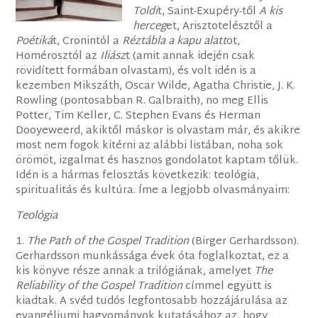
Toldi
t, Saint-Exupéry-től
A kis
herceg
et, Arisztotelésztől a
Poétiká
t, Cronintól a
Réztábla a kapu alatt
ot,
Homérosztól az
Iliász
t (amit annak idején csak
rövidített formában olvastam), és volt idén is a
kezemben Mikszáth, Oscar Wilde, Agatha Christie, J. K.
Rowling (pontosabban R. Galbraith), no meg Ellis
Potter, Tim Keller, C. Stephen Evans és Herman
Dooyeweerd, akiktől máskor is olvastam már, és akikre
most nem fogok kitérni az alábbi listában, noha sok
örömöt, izgalmat és hasznos gondolatot kaptam tőlük.
Idén is a hármas felosztás következik: teológia,
spiritualitás és kultúra. Íme a legjobb olvasmányaim:
Teológia
1.
The Path of the Gospel Tradition
(Birger Gerhardsson).
Gerhardsson munkássága évek óta foglalkoztat, ez a
kis könyve része annak a trilógiának, amelyet
The
Reliability of the Gospel Tradition
címmel együtt is
kiadtak. A svéd tudós legfontosabb hozzájárulása az
evangéliumi hagyományok kutatásához az, hogy