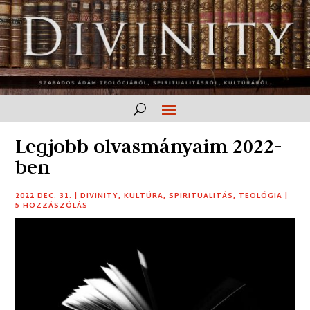
Legjobb olvasmányaim 2022-
ben
2022 DEC. 31.
|
DIVINITY
,
KULTÚRA
,
SPIRITUALITÁS
,
TEOLÓGIA
|
5 HOZZÁSZÓLÁS