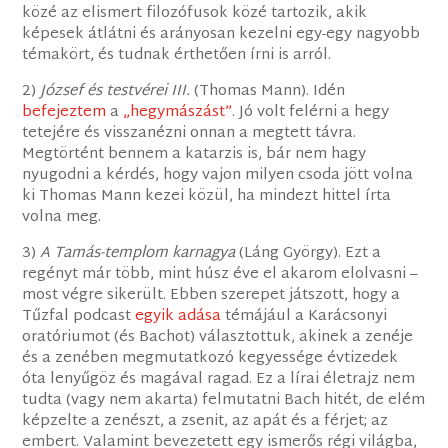
közé az elismert filozófusok közé tartozik, akik
képesek átlátni és arányosan kezelni egy-egy nagyobb
témakört, és tudnak érthetően írni is arról.
2)
József és testvérei III.
(Thomas Mann). Idén
befejeztem
a
„hegymászást”
. Jó volt felérni a hegy
tetejére és visszanézni onnan a megtett távra.
Megtörtént bennem a katarzis is, bár nem hagy
nyugodni a kérdés, hogy vajon milyen csoda jött volna
ki Thomas Mann kezei közül, ha mindezt hittel írta
volna meg.
3)
A Tamás-templom karnagya
(Láng György). Ezt a
regényt már több, mint húsz éve el akarom elolvasni –
most végre sikerült. Ebben szerepet játszott, hogy a
Tűzfal podcast
egyik adása
témájául a Karácsonyi
oratóriumot (és Bachot) választottuk, akinek a zenéje
és a zenében megmutatkozó kegyessége évtizedek
óta lenyűgöz és magával ragad. Ez a lírai életrajz nem
tudta (vagy nem akarta) felmutatni Bach hitét, de elém
képzelte a zenészt, a zsenit, az apát és a férjet; az
embert. Valamint bevezetett egy ismerős régi világba,