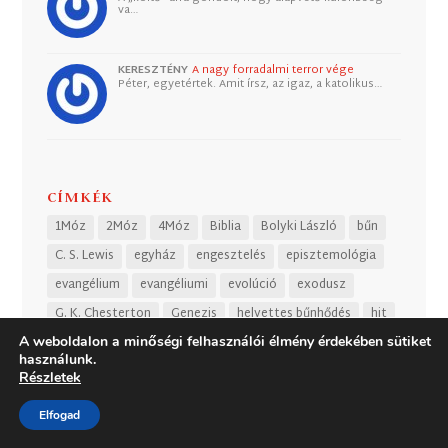
va…
KERESZTÉNY
A nagy forradalmi terror vége
Péter, egyetértek. Amit írsz, az igaz, a katolikus…
CÍMKÉK
1Móz
2Móz
4Móz
Biblia
Bolyki László
bűn
C. S. Lewis
egyház
engesztelés
episztemológia
evangélium
evangéliumi
evolúció
exodusz
G. K. Chesterton
Genezis
helyettes bűnhődés
hit
homoszexualitás
homoszexuális
igazság
A weboldalon a minőségi felhasználói élmény érdekében sütiket
használunk.
irodalom
Isten
Isten igéje
Isten országa
Jézus
Részletek
kegyelem
kereszt
Kierkegaard
Krisztus halála
Elfogad
Kálvin
kálvinista
kálvinizmus
Leviticus
Luther