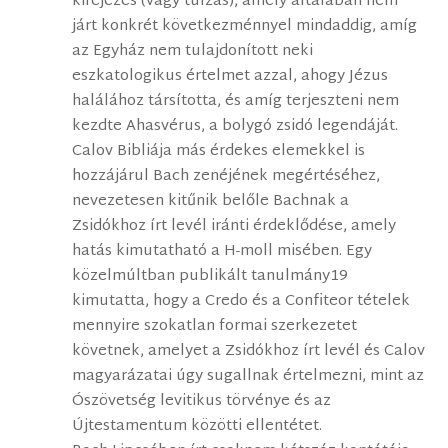
kifejezés (vagy túlzás), amely általában nem
járt konkrét következménnyel mindaddig, amíg
az Egyház nem tulajdonított neki
eszkatologikus értelmet azzal, ahogy Jézus
halálához társította, és amíg terjeszteni nem
kezdte Ahasvérus, a bolygó zsidó legendáját.
Calov Bibliája más érdekes elemekkel is
hozzájárul Bach zenéjének megértéséhez,
nevezetesen kitűnik belőle Bachnak a
Zsidókhoz írt levél iránti érdeklődése, amely
hatás kimutatható a H-moll misében. Egy
közelmúltban publikált tanulmány19
kimutatta, hogy a Credo és a Confiteor tételek
mennyire szokatlan formai szerkezetet
követnek, amelyet a Zsidókhoz írt levél és Calov
magyarázatai úgy sugallnak értelmezni, mint az
Ószövetség levitikus törvénye és az
Újtestamentum közötti ellentétet.