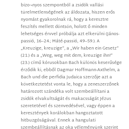
bizo¬nyos szempontból a zsidók vallási
türelmetlenségének az áldozata, hiszen erős
nyomást gyakorolnak rá, hogy a keresztre
feszítés mellett döntsön, holott ő minden
lehetséges érvvel próbálja azt elkerülni (János-
passió, 16–24.; Máté-passió, 49–59.). A
„Kreuzige, kreuzige”, a „Wir haben ein Gesetz”
(21.) és a „Weg, weg mit dem, kreuzige ihn!”
(23.) című kórusokban Bach különös keserűsége
érződik ki, ebből Dagmar Hoffmann-Axthelm, a
Bach und die perfidia Judaica szerzője azt a
következtetést vonta le, hogy a zeneszerzőnek
határozott szándéka volt szembeállítani a
zsidók elvakultságát és makacsságát Jézus
szeretetével és szenvedésével, vagy éppen a
keresztények korálokban hangoztatott
hitbuzgóságával. Ennek a hangulati
szembeállításnak az oka véleményünk szerint