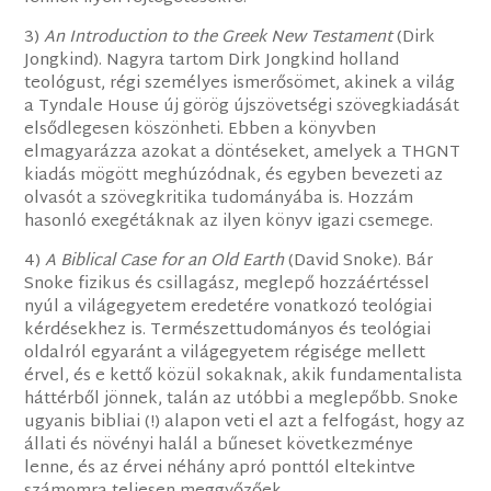
3)
An Introduction to the Greek New Testament
(Dirk
Jongkind). Nagyra tartom Dirk Jongkind holland
teológust, régi személyes ismerősömet, akinek a világ
a Tyndale House új görög újszövetségi szövegkiadását
elsődlegesen köszönheti. Ebben a könyvben
elmagyarázza azokat a döntéseket, amelyek a THGNT
kiadás mögött meghúzódnak, és egyben bevezeti az
olvasót a szövegkritika tudományába is. Hozzám
hasonló exegétáknak az ilyen könyv igazi csemege.
4)
A Biblical Case for an Old Earth
(David Snoke). Bár
Snoke fizikus és csillagász, meglepő hozzáértéssel
nyúl a világegyetem eredetére vonatkozó teológiai
kérdésekhez is. Természettudományos és teológiai
oldalról egyaránt a világegyetem régisége mellett
érvel, és e kettő közül sokaknak, akik fundamentalista
háttérből jönnek, talán az utóbbi a meglepőbb. Snoke
ugyanis bibliai (!) alapon veti el azt a felfogást, hogy az
állati és növényi halál a bűneset következménye
lenne, és az érvei néhány apró ponttól eltekintve