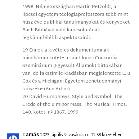
1998. Németországban Martin Petzoldt, a
lipcsei egyetem teológiaprofesszora több mint
húsz éve publikál tanulmányokat és könyveket
Bach Bibliával való kapcsolatának
legkülönfélébb aspektusairól.
19 Ennek a kivételes dokumentumnak
mindhárom kötete a saint-louisi Concordia
Szeminárium (Egyesült Államok) birtokában
van, de fakszimile kiadásban megjelentette E. B.
Cox és a Michigani Egyetem zenetudományi
tanszéke (Ann Arbor).
20 David Humphreys, Style and Symbol, The
Credo of the B minor Mass. The Musical Times,
140. kötet, nº 1867, 1999.
Tamás
2023. április 9. vasárnap-n 12:58 közelében