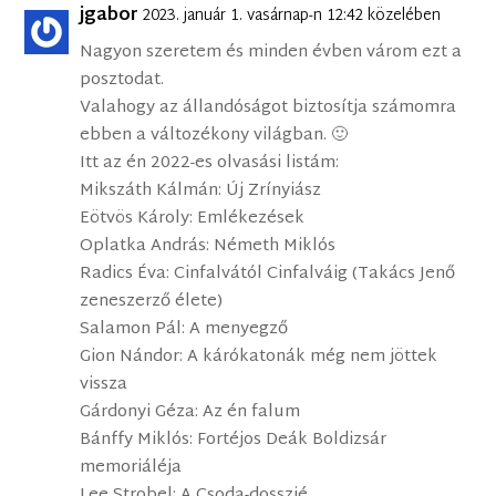
jgabor
2023. január 1. vasárnap-n 12:42 közelében
Nagyon szeretem és minden évben várom ezt a
posztodat.
Valahogy az állandóságot biztosítja számomra
ebben a változékony világban. 🙂
Itt az én 2022-es olvasási listám:
Mikszáth Kálmán: Új Zrínyiász
Eötvös Károly: Emlékezések
Oplatka András: Németh Miklós
Radics Éva: Cinfalvától Cinfalváig (Takács Jenő
zeneszerző élete)
Salamon Pál: A menyegző
Gion Nándor: A kárókatonák még nem jöttek
vissza
Gárdonyi Géza: Az én falum
Bánffy Miklós: Fortéjos Deák Boldizsár
memoriáléja
Lee Strobel: A Csoda-dosszié