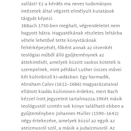
vallást? Ez a kérdés ma neves tudományos
intézetek által végzett elmélyült kutatások
tárgyát képezi.
18Bach 1750-ben meghalt, végrendeletet nem
hagyott hátra. Hagyatékának részletes leltárba
vétele lehetővé tette könyvtárának
feltérképezését, főként annak az ötvenkét
teológiai műből álló gyűjteménynek az
áttekintését, amelyek között vaskos kötetek is
szerepelnek, mint például Luther összes művei
két különböző ki¬adásban. Egy harmadik,
Abraham Calov (1612–1686) magyarázataival
ellátott kiadás különösen érdekes, mert Bach
kézzel írott jegyzeteit tartalmazza.19Két másik
teológustól szintén sok könyv található ebben a
gyűjteményben: Johannes Müller (1590–1642)
négy értekezése, amelyek közül az egyik az
ateizmusról szól, a másik a judaizmusról. Az