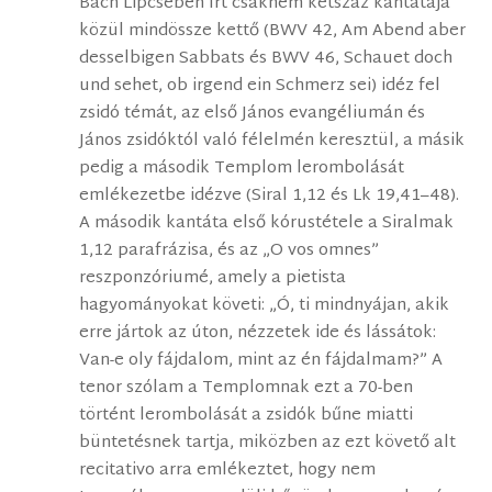
Bach Lipcsében írt csaknem kétszáz kantátája
közül mindössze kettő (BWV 42, Am Abend aber
desselbigen Sabbats és BWV 46, Schauet doch
und sehet, ob irgend ein Schmerz sei) idéz fel
zsidó témát, az első János evangéliumán és
János zsidóktól való félelmén keresztül, a másik
pedig a második Templom lerombolását
emlékezetbe idézve (Siral 1,12 és Lk 19,41–48).
A második kantáta első kórustétele a Siralmak
1,12 parafrázisa, és az „O vos omnes”
reszponzóriumé, amely a pietista
hagyományokat követi: „Ó, ti mindnyájan, akik
erre jártok az úton, nézzetek ide és lássátok:
Van-e oly fájdalom, mint az én fájdalmam?” A
tenor szólam a Templomnak ezt a 70-ben
történt lerombolását a zsidók bűne miatti
büntetésnek tartja, miközben az ezt követő alt
recitativo arra emlékeztet, hogy nem