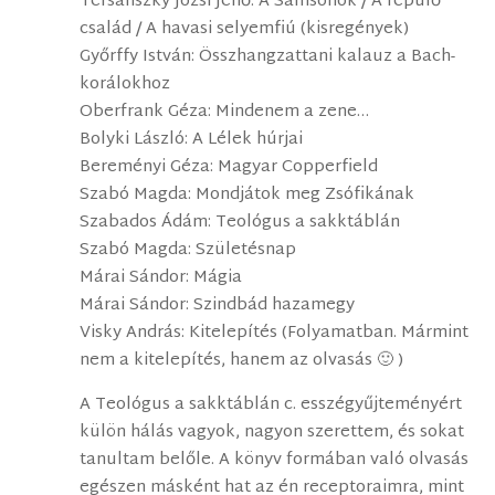
Tersánszky Józsi Jenő: A Sámsonok / A repülő
család / A havasi selyemfiú (kisregények)
Győrffy István: Összhangzattani kalauz a Bach-
korálokhoz
Oberfrank Géza: Mindenem a zene…
Bolyki László: A Lélek húrjai
Bereményi Géza: Magyar Copperfield
Szabó Magda: Mondjátok meg Zsófikának
Szabados Ádám: Teológus a sakktáblán
Szabó Magda: Születésnap
Márai Sándor: Mágia
Márai Sándor: Szindbád hazamegy
Visky András: Kitelepítés (Folyamatban. Mármint
nem a kitelepítés, hanem az olvasás 🙂 )
A Teológus a sakktáblán c. esszégyűjteményért
külön hálás vagyok, nagyon szerettem, és sokat
tanultam belőle. A könyv formában való olvasás
egészen másként hat az én receptoraimra, mint