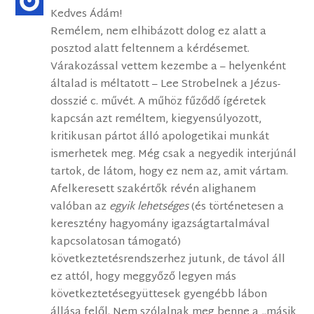
Kedves Ádám!
Remélem, nem elhibázott dolog ez alatt a
posztod alatt feltennem a kérdésemet.
Várakozással vettem kezembe a – helyenként
általad is méltatott – Lee Strobelnek a Jézus-
dosszié c. művét. A műhöz fűződő ígéretek
kapcsán azt reméltem, kiegyensúlyozott,
kritikusan pártot álló apologetikai munkát
ismerhetek meg. Még csak a negyedik interjúnál
tartok, de látom, hogy ez nem az, amit vártam.
Afelkeresett szakértők révén alighanem
valóban az
egyik lehetséges
(és történetesen a
keresztény hagyomány igazságtartalmával
kapcsolatosan támogató)
következtetésrendszerhez jutunk, de távol áll
ez attól, hogy meggyőző legyen más
következtetésegyüttesek gyengébb lábon
állása felől. Nem szólalnak meg benne a „másik