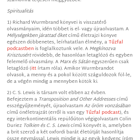
számomra teljesen meggyőzőek.
Spiritualitás
1) Richard Wurmbrand könyvei is visszatérő
olvasmányaim, idén többet is el- vagy újraolvastam. A
Mélységekben járattad őket
című életrajzi könyve
egészen döbbenetes, leírhatatlan élmény, a
Tűzfal
podcastben
is foglalkoztunk vele. A
Megkínozva
Krisztusért
rövidebb, de hasonlóan letaglózó és egyben
felemelő olvasmány. A
Marx és Sátán
egyszerűen csak
letaglózó (
itt
írtam róla). Amikor Wurmbrandot
olvasok, a menny és a pokol között száguldozok föl-le,
de a végén mindig a mennyben kötök ki.
2) C. S. Lewis is társam volt ebben az évben.
Befejeztem a
Transposition and Other Addresses
című
esszégyűjteményét, újraolvastam
Az öröm vonzásában
című önéletrajzát (erről is van egy
Tűzfal podcast
), és
egy interkontinentális repülőúton végigolvastam Colin
Duriez
Tolkien és C. S. Lewis
című könyvét is, amelyben
a brit szerző a két oxfordi barát életútját hasonlítja
össze egymással. Lewis mindig is az egyik kedvenc íróm