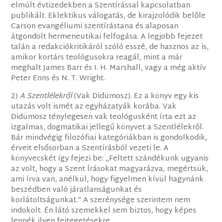
elmúlt évtizedekben a Szentírással kapcsolatban
publikált. Eklektikus válogatás, de kirajzolódik belőle
Carson evangéliumi szentírástana és alaposan
átgondolt hermeneutikai felfogása. A legjobb fejezet
talán a redakciókritikáról szóló esszé, de hasznos az is,
amikor kortárs teológusokra reagál, mint a már
meghalt James Barr és I. H. Marshall, vagy a még aktív
Peter Enns és N. T. Wright.
2)
A Szentlélekről
(Vak Didümosz). Ez a könyv egy kis
utazás volt ismét az egyházatyák korába. Vak
Didümosz ténylegesen vak teológusként írta ezt az
izgalmas, dogmatikai jellegű könyvet a Szentlélekről.
Bár mindvégig filozófiai kategóriákban is gondolkodik,
érveit elsősorban a Szentírásból vezeti le. A
könyvecskét így fejezi be: „Feltett szándékunk ugyanis
az volt, hogy a Szent Írásokat magyarázva, megértsük,
ami írva van, anélkül, hogy figyelmen kívül hagynánk
beszédben való járatlanságunkat és
korlátoltságunkat.” A szerénysége szerintem nem
indokolt. Én látó szemekkel sem biztos, hogy képes
lennék ilyen fejtegetésekre.