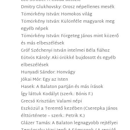
Dmitry Glukhovsky: Orosz népellenes mesék
Tömörkény István: Homokos világ
Tömörkény István: Különféle magyarok meg
egyéb népek
Tömörkény István: Förgeteg János mint közerő
és más elbeszélések
Gróf Széchenyi István intelmei Béla fiához
Eötvös Károly: Aki örökké bujdosott és egyéb
elbeszélések
Hunyadi Sándor: Honvágy
Jókai Mór: Egy az Isten
Hasek: A Balaton partján és más írások
Így láttuk Kodályt (szerk.: Bónis F.)
Grecsó Krisztián: Valami népi
Eszközül a Teremtő kezében (Cserepka János
élttörténete – szerk.: Petrik K.)
Glázer Tamás: A Balaton legnagyobb rejtélyei