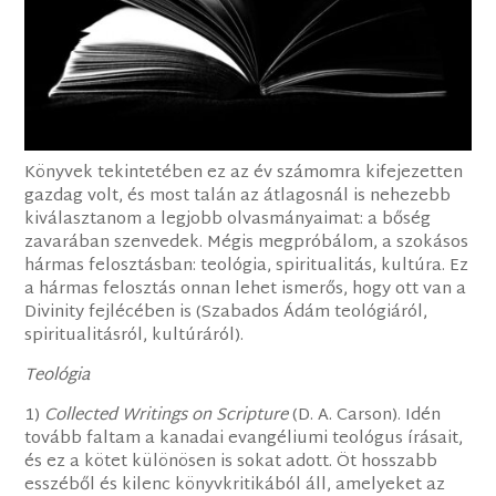
Könyvek tekintetében ez az év számomra kifejezetten
gazdag volt, és most talán az átlagosnál is nehezebb
kiválasztanom a legjobb olvasmányaimat: a bőség
zavarában szenvedek. Mégis megpróbálom, a szokásos
hármas felosztásban: teológia, spiritualitás, kultúra. Ez
a hármas felosztás onnan lehet ismerős, hogy ott van a
Divinity fejlécében is (Szabados Ádám teológiáról,
spiritualitásról, kultúráról).
Teológia
1)
Collected Writings on Scripture
(D. A. Carson). Idén
tovább faltam a kanadai evangéliumi teológus írásait,
és ez a kötet különösen is sokat adott. Öt hosszabb
esszéből és kilenc könyvkritikából áll, amelyeket az