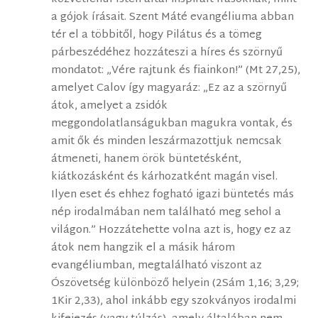
a gójok írásait. Szent Máté evangéliuma abban
tér el a többitől, hogy Pilátus és a tömeg
párbeszédéhez hozzáteszi a híres és szörnyű
mondatot: „Vére rajtunk és fiainkon!” (Mt 27,25),
amelyet Calov így magyaráz: „Ez az a szörnyű
átok, amelyet a zsidók
meggondolatlanságukban magukra vontak, és
amit ők és minden leszármazottjuk nemcsak
átmeneti, hanem örök büntetésként,
kiátkozásként és kárhozatként magán visel.
Ilyen eset és ehhez fogható igazi büntetés más
nép irodalmában nem található meg sehol a
világon.” Hozzátehette volna azt is, hogy ez az
átok nem hangzik el a másik három
evangéliumban, megtalálható viszont az
Ószövetség különböző helyein (2Sám 1,16; 3,29;
1Kir 2,33), ahol inkább egy szokványos irodalmi