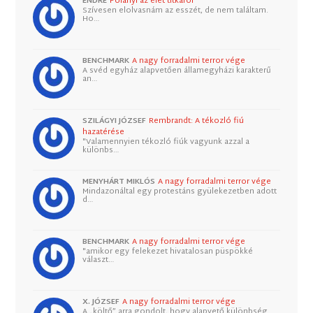
ENDRE
Polányi az élet titkáról
Szívesen elolvasnám az esszét, de nem találtam.
Ho…
BENCHMARK
A nagy forradalmi terror vége
A svéd egyház alapvetően államegyházi karakterű
an…
SZILÁGYI JÓZSEF
Rembrandt: A tékozló fiú
hazatérése
"Valamennyien tékozló fiúk vagyunk azzal a
különbs…
MENYHÁRT MIKLÓS
A nagy forradalmi terror vége
Mindazonáltal egy protestáns gyülekezetben adott
d…
BENCHMARK
A nagy forradalmi terror vége
"amikor egy felekezet hivatalosan püspökké
választ…
X. JÓZSEF
A nagy forradalmi terror vége
A „költő” arra gondolt, hogy alapvető különbség