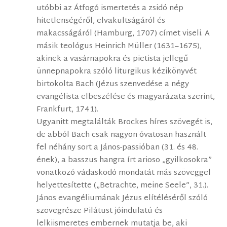
utóbbi az Átfogó ismertetés a zsidó nép
hitetlenségéről, elvakultságáról és
makacsságáról (Hamburg, 1707) címet viseli. A
másik teológus Heinrich Müller (1631–1675),
akinek a vasárnapokra és pietista jellegű
ünnepnapokra szóló liturgikus kézikönyvét
birtokolta Bach (Jézus szenvedése a négy
evangélista elbeszélése és magyarázata szerint,
Frankfurt, 1741).
Ugyanitt megtalálták Brockes híres szövegét is,
de abból Bach csak nagyon óvatosan használt
fel néhány sort a János-passióban (31. és 48.
ének), a basszus hangra írt arioso „gyilkosokra”
vonatkozó vádaskodó mondatát más szöveggel
helyettesítette („Betrachte, meine Seele”, 31.).
János evangéliumának Jézus elítéléséről szóló
szövegrésze Pilátust jóindulatú és
lelkiismeretes embernek mutatja be, aki