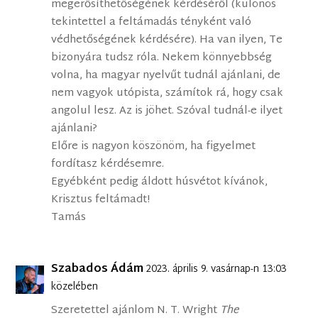
megerősíthetőségének kérdéséről (különös
tekintettel a feltámadás tényként való
védhetőségének kérdésére). Ha van ilyen, Te
bizonyára tudsz róla. Nekem könnyebbség
volna, ha magyar nyelvűt tudnál ajánlani, de
nem vagyok utópista, számítok rá, hogy csak
angolul lesz. Az is jöhet. Szóval tudnál-e ilyet
ajánlani?
Előre is nagyon köszönöm, ha figyelmet
fordítasz kérdésemre.
Egyébként pedig áldott húsvétot kívánok,
Krisztus feltámadt!
Tamás
Szabados Ádám
2023. április 9. vasárnap-n 13:03
közelében
Szeretettel ajánlom N. T. Wright
The