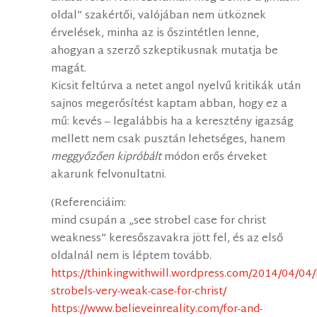
oldal” szakértői, valójában nem ütköznek
érvelések, minha az is őszintétlen lenne,
ahogyan a szerző szkeptikusnak mutatja be
magát.
Kicsit feltúrva a netet angol nyelvű kritikák után
sajnos megerősítést kaptam abban, hogy ez a
mű: kevés – legalábbis ha a keresztény igazság
mellett nem csak pusztán lehetséges, hanem
meggyőzően kipróbált
módon erős érveket
akarunk felvonultatni.
(Referenciáim:
mind csupán a „see strobel case for christ
weakness” keresőszavakra jött fel, és az első
oldalnál nem is léptem tovább.
https://thinkingwithwill.wordpress.com/2014/04/04/
strobels-very-weak-case-for-christ/
https://www.believeinreality.com/for-and-