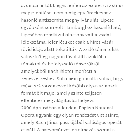
azonban inkább egyszerűen az expresszív stílus
megjelenítése, nem pedig egy Brockeshez
hasonló antiszemita megnyilvánulás. Lipcse
egyébként sem volt Hamburghoz hasonlítható;
Lipcsében rendkívül alacsony volt a zsidók
lélekszáma, jelenlétüket csak a híres vásár
rövid ideje alatt tolerálták. A zsidó téma tehát
valószínűleg nagyon távol állt azoktól a
témáktól és befolyásoló tényezőktől,
amelyekből Bach ihletet merített a
zeneszerzéshez. Soha nem gondolta volna, hogy
műve százötven évvel később olyan színpadi
formát ölt majd, amely szinte teljesen
ellentétes megvilágításba helyezi.
2000 áprilisában a londoni English National
Opera ugyanis egy olyan rendezést vitt színre,
amely Bach János-passiójából valóságos operát
csinált. A hagyományos értelmezés szerint a