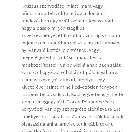
Krisztus szenvedései miatt imára vagy
bűnbánatra felszólító mű az új londoni
rendezésben egy arról szóló reflexióvá vált,
hogy a passió milyen tragikus
következményeket hozott a zsidóság számára.
Vajon Bach tudatában volt-e a ma már annyira
nyilvánvaló kettős jelentésnek, vagy
megelégedett a szokásos manicheista
megközelítéssel? Calov Bibliájának Bach saját
kezű széljegyzeteivel ellátott példányában a
számos szövegrész közül, amelyek egy
kivételével szinte mind kedvezőtlen fényben
tüntetik fel a zsidókat, Bach egyetlenegy mellé
sem írt megjegyzést. Csak a Példabeszédek
könyvéből van egy szövegrész aláhúzva (6,11),
amellyel kapcsolatban Calov a zsidók írásainak
olvasását ajánlja, amelyeket inkább tekint
közvetlenül Isten által inspirált írásoknak, mint