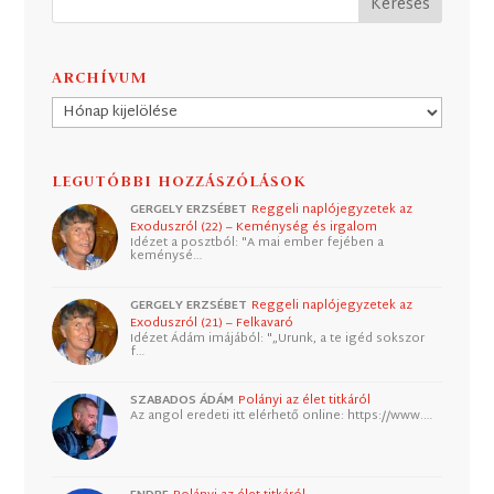
ARCHÍVUM
Archívum
LEGUTÓBBI HOZZÁSZÓLÁSOK
GERGELY ERZSÉBET
Reggeli naplójegyzetek az
Exoduszról (22) – Keménység és irgalom
Idézet a posztból: "A mai ember fejében a
keménysé…
GERGELY ERZSÉBET
Reggeli naplójegyzetek az
Exoduszról (21) – Felkavaró
Idézet Ádám imájából: "„Urunk, a te igéd sokszor
f…
SZABADOS ÁDÁM
Polányi az élet titkáról
Az angol eredeti itt elérhető online: https://www.…