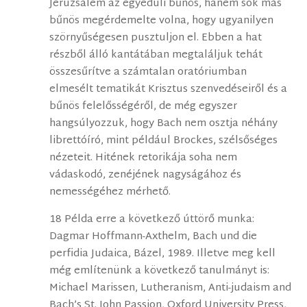
Jeruzsálem az egyedüli bűnös, hanem sok más
bűnös megérdemelte volna, hogy ugyanilyen
szörnyűségesen pusztuljon el. Ebben a hat
részből álló kantátában megtaláljuk tehát
összesűrítve a számtalan oratóriumban
elmesélt tematikát Krisztus szenvedéseiről és a
bűnös felelősségéről, de még egyszer
hangsúlyozzuk, hogy Bach nem osztja néhány
librettóíró, mint például Brockes, szélsőséges
nézeteit. Hitének retorikája soha nem
vádaskodó, zenéjének nagyságához és
nemességéhez mérhető.
18 Példa erre a következő úttörő munka:
Dagmar Hoffmann-Axthelm, Bach und die
perfidia Judaica, Bázel, 1989. Illetve meg kell
még említenünk a következő tanulmányt is:
Michael Marissen, Lutheranism, Anti-judaism and
Bach’s St. John Passion, Oxford University Press,