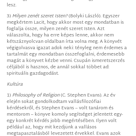
lesz.
3)
Milyen zenét szeret Isten?
(Bolyki László). Egyszer
megkértem Lacit, hogy akkor most egy mondatban is
foglalja össze, milyen zenét szeret Isten. Azt
válaszolta, hogy ha erre képes lenne, akkor nem
kétszáznyolcvan oldalban írta volna meg. A könyvét
végigolvasva igazat adok neki: tényleg nem érdemes a
tartalmát egy mondatban összefoglalni, érdemesebb
magát a könyvet kézbe venni. Csupán ismeretszerzés
céljából is hasznos, de annál sokkal többet ad:
spirituális gazdagodást.
Kultúra
1)
Philosophy of Religion
(C. Stephen Evans). Az év
elején sokat gondolkodtam vallásfilozófiai
kérdésekről, és Stephen Evans – volt tanárom és
mentorom – könyve komoly segítséget jelentett egy-
egy konkrét kérdés jobb megértésében. Ilyen volt
például az, hogy mit kezdjünk a vallásos
megtapasztalásból levezetett érvekkel. Evans azok