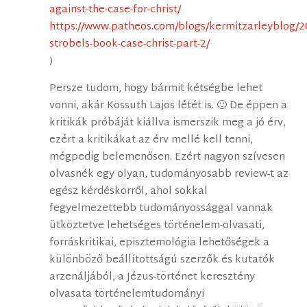
against-the-case-for-christ/
https://www.patheos.com/blogs/kermitzarleyblog/2
strobels-book-case-christ-part-2/
)
Persze tudom, hogy bármit kétségbe lehet
vonni, akár Kossuth Lajos létét is. 🙂 De éppen a
kritikák próbáját kiállva ismerszik meg a jó érv,
ezért a kritikákat az érv mellé kell tenni,
mégpedig belemenősen. Ezért nagyon szívesen
olvasnék egy olyan, tudományosabb review-t az
egész kérdéskörről, ahol sokkal
fegyelmezettebb tudományossággal vannak
ütköztetve lehetséges történelem-olvasati,
forráskritikai, episztemológia lehetőségek a
különböző beállítottságú szerzők és kutatók
arzenáljából, a Jézus-történet keresztény
olvasata történelemtudományi