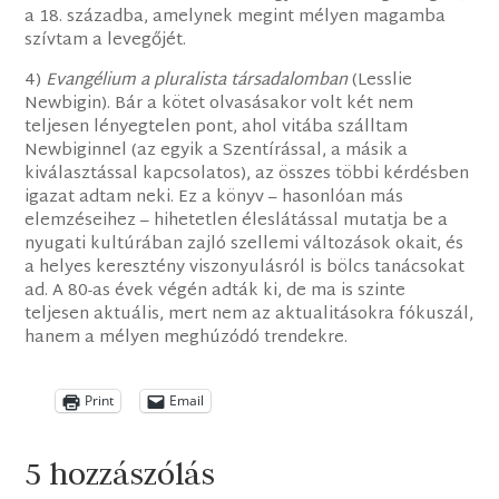
a 18. századba, amelynek megint mélyen magamba
szívtam a levegőjét.
4)
Evangélium a pluralista társadalomban
(Lesslie
Newbigin). Bár a kötet olvasásakor volt két nem
teljesen lényegtelen pont, ahol vitába szálltam
Newbiginnel (az egyik a Szentírással, a másik a
kiválasztással kapcsolatos), az összes többi kérdésben
igazat adtam neki. Ez a könyv – hasonlóan más
elemzéseihez – hihetetlen éleslátással mutatja be a
nyugati kultúrában zajló szellemi változások okait, és
a helyes keresztény viszonyulásról is bölcs tanácsokat
ad. A 80-as évek végén adták ki, de ma is szinte
teljesen aktuális, mert nem az aktualitásokra fókuszál,
hanem a mélyen meghúzódó trendekre.
Print
Email
5 hozzászólás