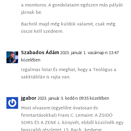
a monitoros. A gondolataim egészen más pályát
járnak be.
Bachról majd még küldök valamit, csak még
össze kell szednem.
Szabados Ádám
2023. január 1. vasárnap-n 13:47
közelében
Izgalmas lista! És meghat, hogy a Teológus a
sakktáblán is rajta van.
jgabor
2023. január 3. kedd-n 09:35 közelében
Most olvasom (egyelőre óvatosan és
fenntartásokkal) Frans C. Lemaire: A ZSIDÓ
SORS ÉS A ZENE c. könyvét, ebből közölnék egy
hosszabb részletet, J.S. Bach „kedvenc