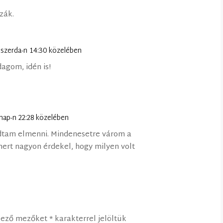
zák.
 szerda-n 14:30 közelében
agom, idén is!
nap-n 22:28 közelében
dtam elmenni. Mindenesetre várom a
mert nagyon érdekel, hogy milyen volt
lező mezőket
*
karakterrel jelöltük