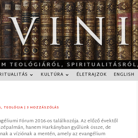
RITUALITÁS
KULTÚRA
ÉLETRAJZOK
ENGLISH
S
,
TEOLÓGIA
|
3 HOZZÁSZÓLÁS
géliumi Fórum 2016-os találkozója. Az előző évektől
Szépalmán, hanem Harkányban gyűlünk össze, de
nak a víziónak a mentén, amely az evangélium