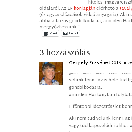
hiteles magyarorszá
oldaláról. Az EF
honlapján
elérhető a
taval
(és egyes előadások videó anyaga is). Aki n
abba a közös gondolkodásra, ami idén Har
meggyőzhessünk.”
Print
Email
3 hozzászólás
Gergely Erzsébet
2016. nove
„……………………………………………….. A
velünk lenni, az is bele tud 
gondolkodásra,
ami idén Harkányban folyt
E föntebbi idézetrészlet benn
Aki nem tud velünk lenni, az
vagy tud kapcsolódni ahhoz a