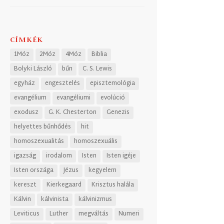
CÍMKÉK
1Móz
2Móz
4Móz
Biblia
Bolyki László
bűn
C. S. Lewis
egyház
engesztelés
episztemológia
evangélium
evangéliumi
evolúció
exodusz
G. K. Chesterton
Genezis
helyettes bűnhődés
hit
homoszexualitás
homoszexuális
igazság
irodalom
Isten
Isten igéje
Isten országa
Jézus
kegyelem
kereszt
Kierkegaard
Krisztus halála
Kálvin
kálvinista
kálvinizmus
Leviticus
Luther
megváltás
Numeri