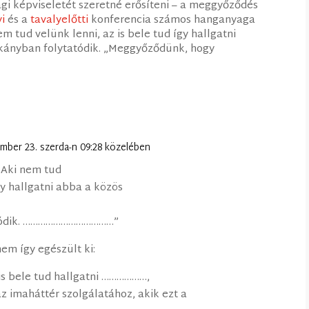
gi képviseletét szeretné erősíteni – a meggyőződés
yi
és a
tavalyelőtti
konferencia számos hanganyaga
em tud velünk lenni, az is bele tud így hallgatni
kányban folytatódik. „Meggyőződünk, hogy
mber 23. szerda-n 09:28 közelében
ki nem tud
így hallgatni abba a közös
atódik. ………………………………”
em így egészült ki:
 is bele tud hallgatni ………………,
z imaháttér szolgálatához, akik ezt a