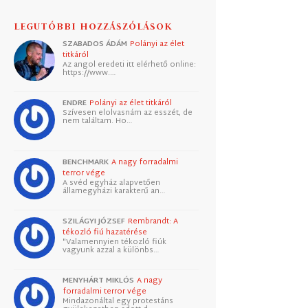
LEGUTÓBBI HOZZÁSZÓLÁSOK
SZABADOS ÁDÁM
Polányi az élet
titkáról
Az angol eredeti itt elérhető online:
https://www.…
ENDRE
Polányi az élet titkáról
Szívesen elolvasnám az esszét, de
nem találtam. Ho…
BENCHMARK
A nagy forradalmi
terror vége
A svéd egyház alapvetően
államegyházi karakterű an…
SZILÁGYI JÓZSEF
Rembrandt: A
tékozló fiú hazatérése
"Valamennyien tékozló fiúk
vagyunk azzal a különbs…
MENYHÁRT MIKLÓS
A nagy
forradalmi terror vége
Mindazonáltal egy protestáns