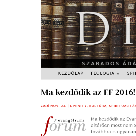
KEZDŐLAP
TEOLÓGIA
SPI
Ma kezdődik az EF 2016!
2016 NOV. 23.
|
DIVINITY
,
KULTÚRA
,
SPIRITUALITÁ
Ma kezdődik az Evan
eltérően most nem 
továbbra is ugyanan