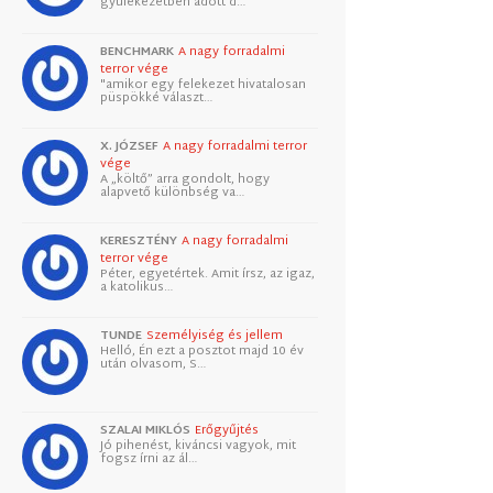
gyülekezetben adott d…
BENCHMARK
A nagy forradalmi
terror vége
"amikor egy felekezet hivatalosan
püspökké választ…
X. JÓZSEF
A nagy forradalmi terror
vége
A „költő” arra gondolt, hogy
alapvető különbség va…
KERESZTÉNY
A nagy forradalmi
terror vége
Péter, egyetértek. Amit írsz, az igaz,
a katolikus…
TUNDE
Személyiség és jellem
Helló, Én ezt a posztot majd 10 év
után olvasom, S…
SZALAI MIKLÓS
Erőgyűjtés
Jó pihenést, kiváncsi vagyok, mit
fogsz írni az ál…