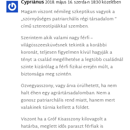
Cypriánus
2018. május 16. szerda-n 18:30 közelében
Magam viszont némileg szkeptikus vagyok a
„szörnyűséges patriarchális régi társadalom ”
című sztereotípiákkal szemben.
Szerintem akik valami nagy férfi –
világösszeesküvésnek tekintik a korábbi
koronát, teljesen figyelmen kívül hagyják a
tényt :a család megélhetése a legtöbb családnál
szinte kizárólag a férfi fizikai erején múlt, a
biztonsága meg szintén.
Özvegyasszony, vagy árva örülhetett, ha nem
halt éhen egy agrártársadalomban. Nem a
gonosz patriarchális rend miatt, hanem mert
valakinek túrnia kellett a földet.
Viszont ha a Gróf Kisasszony kilovagolt a
határba, meglett idős paraszt férfiak is