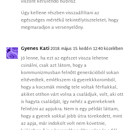
viszont kerülendő hübrisz.
Úgy kellene részben visszaállítani az
egészséges mértékű tekintélytiszteletet, hogy
megmaradjon a versenyelőny.
Gyenes Kati
2018. május 15. kedd-n 12:40 közelében
Jó lenne, ha ezt az egészet vissza lehetne
csinálni, csak azt látom, hogy a
kommunizmusban felnőtt generációból sokan
eltévedtek, emlékszem rá gyerekkkoromból,
hogy a kocsmák mindig tele voltak férfiakkal,
akiket otthon várt volna a családjuk, volt, aki ott
is hagyta családját, így nehéz a gyerekeknek
felnézni az apjukra. Nem is egy példát láttam,
hogy a gyerek sokkal jobb útra törekedett, mint
az apja, már indokolt volt nem követnie,