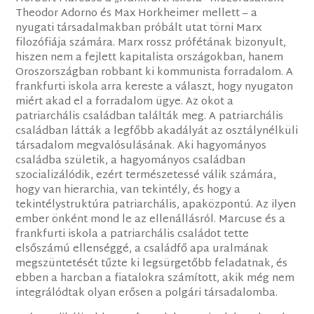
Theodor Adorno és Max Horkheimer mellett – a
nyugati társadalmakban próbált utat törni Marx
filozófiája számára. Marx rossz prófétának bizonyult,
hiszen nem a fejlett kapitalista országokban, hanem
Oroszországban robbant ki kommunista forradalom. A
frankfurti iskola arra kereste a választ, hogy nyugaton
miért akad el a forradalom ügye. Az okot a
patriarchális családban találták meg. A patriarchális
családban látták a legfőbb akadályát az osztálynélküli
társadalom megvalósulásának. Aki hagyományos
családba születik, a hagyományos családban
szocializálódik, ezért természetessé válik számára,
hogy van hierarchia, van tekintély, és hogy a
tekintélystruktúra patriarchális, apaközpontú. Az ilyen
ember önként mond le az ellenállásról. Marcuse és a
frankfurti iskola a patriarchális családot tette
elsőszámú ellenséggé, a családfő apa uralmának
megszüntetését tűzte ki legsürgetőbb feladatnak, és
ebben a harcban a fiatalokra számított, akik még nem
integrálódtak olyan erősen a polgári társadalomba.