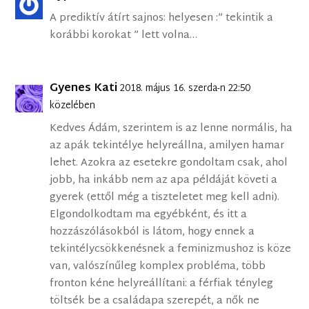
A prediktív átírt sajnos: helyesen :” tekintik a
korábbi korokat ” lett volna…
Gyenes Kati
2018. május 16. szerda-n 22:50
közelében
Kedves Ádám, szerintem is az lenne normális, ha
az apák tekintélye helyreállna, amilyen hamar
lehet. Azokra az esetekre gondoltam csak, ahol
jobb, ha inkább nem az apa példáját követi a
gyerek (ettől még a tiszteletet meg kell adni).
Elgondolkodtam ma egyébként, és itt a
hozzászólásokból is látom, hogy ennek a
tekintélycsökkenésnek a feminizmushoz is köze
van, valószínűleg komplex probléma, több
fronton kéne helyreállítani: a férfiak tényleg
töltsék be a családapa szerepét, a nők ne