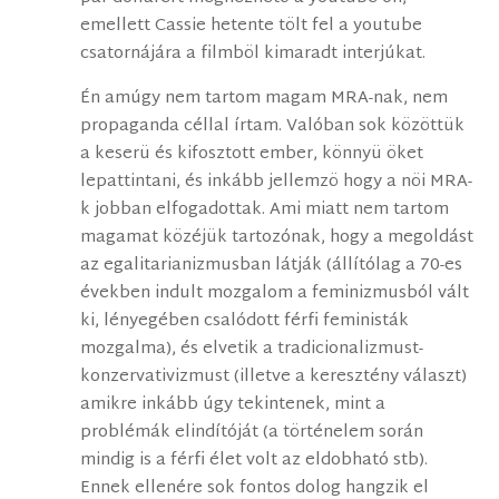
emellett Cassie hetente tölt fel a youtube
csatornájára a filmböl kimaradt interjúkat.
Én amúgy nem tartom magam MRA-nak, nem
propaganda céllal írtam. Valóban sok közöttük
a keserü és kifosztott ember, könnyü öket
lepattintani, és inkább jellemzö hogy a nöi MRA-
k jobban elfogadottak. Ami miatt nem tartom
magamat közéjük tartozónak, hogy a megoldást
az egalitarianizmusban látják (állítólag a 70-es
években indult mozgalom a feminizmusból vált
ki, lényegében csalódott férfi feministák
mozgalma), és elvetik a tradicionalizmust-
konzervativizmust (illetve a keresztény választ)
amikre inkább úgy tekintenek, mint a
problémák elindítóját (a történelem során
mindig is a férfi élet volt az eldobható stb).
Ennek ellenére sok fontos dolog hangzik el