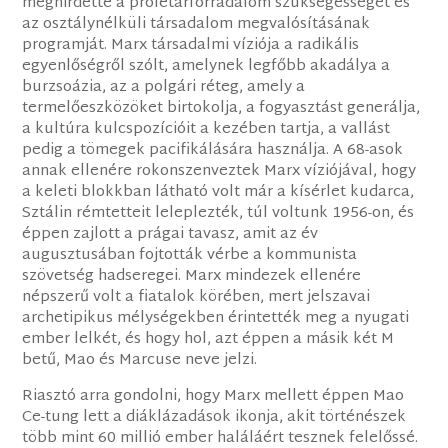
meghirdette a proletárforradalom szükségességét és
az osztálynélküli társadalom megvalósításának
programját. Marx társadalmi víziója a radikális
egyenlőségről szólt, amelynek legfőbb akadálya a
burzsoázia, az a polgári réteg, amely a
termelőeszközöket birtokolja, a fogyasztást generálja,
a kultúra kulcspozícióit a kezében tartja, a vallást
pedig a tömegek pacifikálására használja. A 68-asok
annak ellenére rokonszenveztek Marx víziójával, hogy
a keleti blokkban látható volt már a kísérlet kudarca,
Sztálin rémtetteit leleplezték, túl voltunk 1956-on, és
éppen zajlott a prágai tavasz, amit az év
augusztusában fojtották vérbe a kommunista
szövetség hadseregei. Marx mindezek ellenére
népszerű volt a fiatalok körében, mert jelszavai
archetipikus mélységekben érintették meg a nyugati
ember lelkét, és hogy hol, azt éppen a másik két M
betű, Mao és Marcuse neve jelzi.
Riasztó arra gondolni, hogy Marx mellett éppen Mao
Ce-tung lett a diáklázadások ikonja, akit történészek
több mint 60 millió ember haláláért tesznek felelőssé.