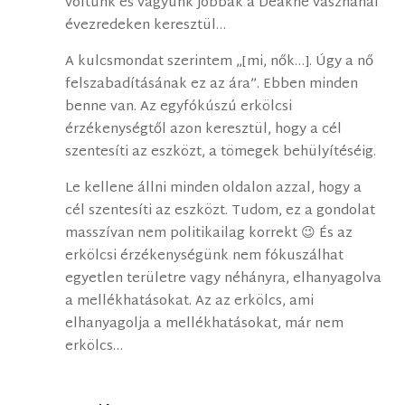
voltunk és vagyunk jobbak a Deákné vásznánál
évezredeken keresztül…
A kulcsmondat szerintem „[mi, nők…]. Úgy a nő
felszabadításának ez az ára”. Ebben minden
benne van. Az egyfókúszú erkölcsi
érzékenységtől azon keresztül, hogy a cél
szentesíti az eszközt, a tömegek behülyítéséig.
Le kellene állni minden oldalon azzal, hogy a
cél szentesíti az eszközt. Tudom, ez a gondolat
masszívan nem politikailag korrekt 😉 És az
erkölcsi érzékenységünk nem fókuszálhat
egyetlen területre vagy néhányra, elhanyagolva
a mellékhatásokat. Az az erkölcs, ami
elhanyagolja a mellékhatásokat, már nem
erkölcs…