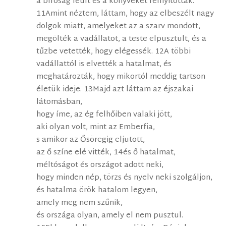
a bíróság leült és a könyveket felnyitották.
11Amint néztem, láttam, hogy az elbeszélt nagy
dolgok miatt, amelyeket az a szarv mondott,
megölték a vadállatot, a teste elpusztult, és a
tűzbe vetették, hogy elégessék. 12A többi
vadállattól is elvették a hatalmat, és
meghatározták, hogy mikortól meddig tartson
életük ideje. 13Majd azt láttam az éjszakai
látomásban,
hogy íme, az ég felhőiben valaki jött,
aki olyan volt, mint az Emberfia,
s amikor az Ősöregig eljutott,
az ő színe elé vitték, 14és ő hatalmat,
méltóságot és országot adott neki,
hogy minden nép, törzs és nyelv neki szolgáljon,
és hatalma örök hatalom legyen,
amely meg nem szűnik,
és országa olyan, amely el nem pusztul.