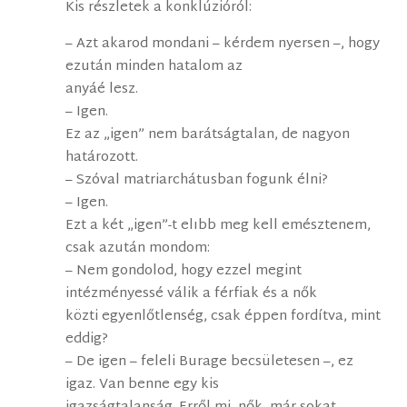
Kis részletek a konklúzióról:
– Azt akarod mondani – kérdem nyersen –, hogy
ezután minden hatalom az
anyáé lesz.
– Igen.
Ez az „igen” nem barátságtalan, de nagyon
határozott.
– Szóval matriarchátusban fogunk élni?
– Igen.
Ezt a két „igen”-t elıbb meg kell emésztenem,
csak azután mondom:
– Nem gondolod, hogy ezzel megint
intézményessé válik a férfiak és a nők
közti egyenlőtlenség, csak éppen fordítva, mint
eddig?
– De igen – feleli Burage becsületesen –, ez
igaz. Van benne egy kis