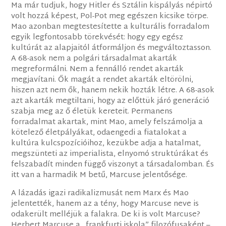
Ma már tudjuk, hogy Hitler és Sztálin kispályás népirtó
volt hozzá képest, Pol-Pot meg egészen kicsike törpe.
Mao azonban megtestesítette a kulturális forradalom
egyik legfontosabb törekvését: hogy egy egész
kultúrát az alapjaitól átformáljon és megváltoztasson.
A 68-asok nem a polgári társadalmat akarták
megreformálni. Nem a fennálló rendet akarták
megjavítani. Ők magát a rendet akarták eltörölni,
hiszen azt nem ők, hanem nekik hozták létre. A 68-asok
azt akarták megtiltani, hogy az előttük járó generáció
szabja meg az ő életük kereteit. Permanens
forradalmat akartak, mint Mao, amely felszámolja a
kötelező életpályákat, odaengedi a fiatalokat a
kultúra kulcspozícióihoz, kezükbe adja a hatalmat,
megszünteti az imperialista, elnyomó struktúrákat és
felszabadít minden függő viszonyt a társadalomban. És
itt van a harmadik M betű, Marcuse jelentősége.
A lázadás igazi radikalizmusát nem Marx és Mao
jelentették, hanem az a tény, hogy Marcuse neve is
odakerült melléjük a falakra. De ki is volt Marcuse?
Herbert Marcuse a „frankfurti iskola” filozófusaként –