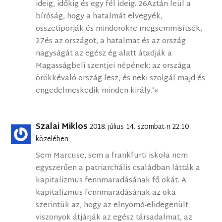
ideig, időkig és egy fél ideig. 26Aztán leül a
bíróság, hogy a hatalmát elvegyék,
összetiporják és mindörökre megsemmisítsék,
27és az országot, a hatalmat és az ország
nagyságát az egész ég alatt átadják a
Magasságbeli szentjei népének; az országa
örökkévaló ország lesz, és neki szolgál majd és
engedelmeskedik minden király.’«
Szalai Miklos
2018. július 14. szombat-n 22:10
közelében
Sem Marcuse, sem a frankfurti iskola nem
egyszerűen a patriarchális családban látták a
kapitalizmus fennmaradásának fő okát. A
kapitalizmus fennmaradásának az oka
szerintük az, hogy az elnyomó-elidegenült
viszonyok átjárják az egész társadalmat, az