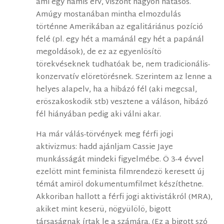
ami egy hamis érv, viszont nagyon hatásos.
Amúgy mostanában mintha elmozdulás
történne Amerikában az egalitáriánus pozíció
felé (pl. egy hét a mamánál egy hét a papánál
megoldások), de ez az egyenlösítö
törekvéseknek tudhatóak be, nem tradicionális-
konzervatív elöretörésnek. Szerintem az lenne a
helyes alapelv, ha a hibázó fél (aki megcsal,
eröszakoskodik stb) vesztene a váláson, hibázó
fél hiányában pedig aki válni akar.
Ha már válás-törvények meg férfi jogi
aktivizmus: hadd ajánljam Cassie Jaye
munkásságát mindeki figyelmébe. Ö 3-4 évvel
ezelött mint feminista filmrendezö keresett új
témát amiröl dokumentumfilmet készíthetne.
Akkoriban hallott a férfi jogi aktivistákról (MRA),
akiket mint keserü, nögyülölö, bigott
társaságnak írtak le a számára. (Ez a bigott szó