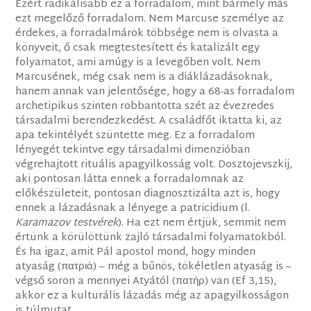
Ezért radikálisabb ez a forradalom, mint bármely más
ezt megelőző forradalom. Nem Marcuse személye az
érdekes, a forradalmárok többsége nem is olvasta a
könyveit, ő csak megtestesített és katalizált egy
folyamatot, ami amúgy is a levegőben volt. Nem
Marcusének, még csak nem is a diáklázadásoknak,
hanem annak van jelentősége, hogy a 68-as forradalom
archetipikus szinten robbantotta szét az évezredes
társadalmi berendezkedést. A családfőt iktatta ki, az
apa tekintélyét szüntette meg. Ez a forradalom
lényegét tekintve egy társadalmi dimenzióban
végrehajtott rituális apagyilkosság volt. Dosztojevszkij,
aki pontosan látta ennek a forradalomnak az
előkészületeit, pontosan diagnosztizálta azt is, hogy
ennek a lázadásnak a lényege a patricidium (l.
Karamazov testvérek
). Ha ezt nem értjük, semmit nem
értünk a körülöttünk zajló társadalmi folyamatokból.
És ha igaz, amit Pál apostol mond, hogy minden
atyaság (πατριά) – még a bűnös, tökéletlen atyaság is –
végső soron a mennyei Atyától (πατήρ) van (Ef 3,15),
akkor ez a kulturális lázadás még az apagyilkosságon
is túlmutat.