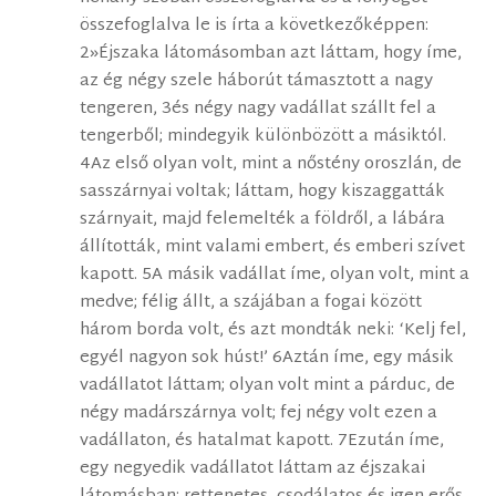
összefoglalva le is írta a következőképpen:
2»Éjszaka látomásomban azt láttam, hogy íme,
az ég négy szele háborút támasztott a nagy
tengeren, 3és négy nagy vadállat szállt fel a
tengerből; mindegyik különbözött a másiktól.
4Az első olyan volt, mint a nőstény oroszlán, de
sasszárnyai voltak; láttam, hogy kiszaggatták
szárnyait, majd felemelték a földről, a lábára
állították, mint valami embert, és emberi szívet
kapott. 5A másik vadállat íme, olyan volt, mint a
medve; félig állt, a szájában a fogai között
három borda volt, és azt mondták neki: ‘Kelj fel,
egyél nagyon sok húst!’ 6Aztán íme, egy másik
vadállatot láttam; olyan volt mint a párduc, de
négy madárszárnya volt; fej négy volt ezen a
vadállaton, és hatalmat kapott. 7Ezután íme,
egy negyedik vadállatot láttam az éjszakai