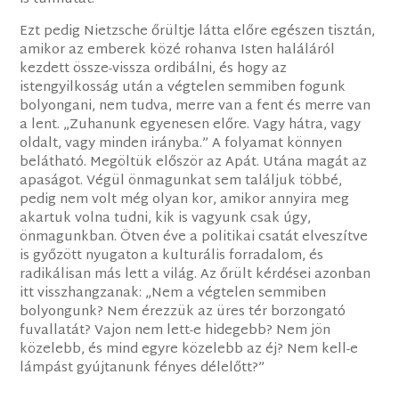
Ezt pedig Nietzsche őrültje látta előre egészen tisztán,
amikor az emberek közé rohanva Isten haláláról
kezdett össze-vissza ordibálni, és hogy az
istengyilkosság után a végtelen semmiben fogunk
bolyongani, nem tudva, merre van a fent és merre van
a lent. „Zuhanunk egyenesen előre. Vagy hátra, vagy
oldalt, vagy minden irányba.” A folyamat könnyen
belátható. Megöltük először az Apát. Utána magát az
apaságot. Végül önmagunkat sem találjuk többé,
pedig nem volt még olyan kor, amikor annyira meg
akartuk volna tudni, kik is vagyunk csak úgy,
önmagunkban. Ötven éve a politikai csatát elveszítve
is győzött nyugaton a kulturális forradalom, és
radikálisan más lett a világ. Az őrült kérdései azonban
itt visszhangzanak: „Nem a végtelen semmiben
bolyongunk? Nem érezzük az üres tér borzongató
fuvallatát? Vajon nem lett-e hidegebb? Nem jön
közelebb, és mind egyre közelebb az éj? Nem kell-e
lámpást gyújtanunk fényes délelőtt?”