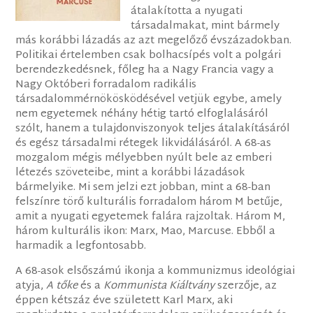
átalakította a nyugati
társadalmakat, mint bármely
más korábbi lázadás az azt megelőző évszázadokban.
Politikai értelemben csak bolhacsípés volt a polgári
berendezkedésnek, főleg ha a Nagy Francia vagy a
Nagy Októberi forradalom radikális
társadalommérnökösködésével vetjük egybe, amely
nem egyetemek néhány hétig tartó elfoglalásáról
szólt, hanem a tulajdonviszonyok teljes átalakításáról
és egész társadalmi rétegek likvidálásáról. A 68-as
mozgalom mégis mélyebben nyúlt bele az emberi
létezés szöveteibe, mint a korábbi lázadások
bármelyike. Mi sem jelzi ezt jobban, mint a 68-ban
felszínre törő kulturális forradalom három M betűje,
amit a nyugati egyetemek falára rajzoltak. Három M,
három kulturális ikon: Marx, Mao, Marcuse. Ebből a
harmadik a legfontosabb.
A 68-asok elsőszámú ikonja a kommunizmus ideológiai
atyja,
A tőke
és a
Kommunista Kiáltvány
szerzője, az
éppen kétszáz éve született Karl Marx, aki