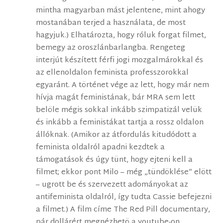
mintha magyarban mást jelentene, mint ahogy
mostanában terjed a használata, de most
hagyjuk.) Elhatározta, hogy róluk forgat filmet,
bemegy az oroszlánbarlangba. Rengeteg
interjút készített férfi jogi mozgalmárokkal és
az ellenoldalon feminista professzorokkal
egyaránt. A történet vége az lett, hogy már nem
hívja magát feministának, bár MRA sem lett
belöle mégis sokkal inkább szimpatizál velük
és inkább a feministákat tartja a rossz oldalon
állóknak. (Amikor az átfordulás kitudódott a
feminista oldalról apadni kezdtek a
támogatások és úgy tünt, hogy ejteni kell a
filmet; ekkor pont Milo – még „tündöklése” elött
– ugrott be és szervezett adományokat az
antifeminista oldalról, így tudta Cassie befejezni
a filmet.) A film címe The Red Pill documentary,
pár dollárért megnézhetö a youtube-on,