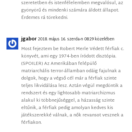
szeretetben és istenfélelemben megvalósul, az
gyönyörű és mindenki számára áldott állapot.
Érdemes rá törekedni.
jgabor
2018. május 16. szerda-n 08:29 közelében
Most fejeztem be Robert Merle Védett férfiak c.
könyvét, ami egy 1974-ben íródott disztópia.
(SPOILER) Az Amerikában felépülő
matriarchális terror-államban odáig fajulnak a
dolgok, hogy a végső cél már a férfiak szinte
teljes likvidálása lesz. Aztán végül megdöntik a
rendszert és egy lightosabb matriarchizmus
alakul ki többnejűséggel, a házasság szinte
eltűnik, a férfiak pedig amolyan kedves kis
játékszerekké válnak, a nők revansot vesznek a
férfiakon.