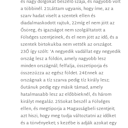
és nagy dolgokat beszélő szája, és nagyobb volt
a többinél. 21Láttam ugyanis, hogy íme, az a
szarv hadat viselt a szentek ellen és
diadalmaskodott rajtuk, 22míg el nem jött az
Ősöreg, és igazságot nem szolgáltatott a
Fölséges szentjeinek, és el nem jött az idő, és a
szentek birtokukba nem vették az országot.
23Ő így szólt: ‘A negyedik vadállat egy negyedik
ország lesz a földön, amely nagyobb lesz
minden országnál; felfalja, összetiporja és
összezúzza az egész földet. 24Ennek az
országnak a tíz szarva pedig tíz király lesz;
őutánuk pedig egy másik támad, amely
hatalmasabb lesz az előbbieknél, és három
királyt megaláz. 25Sokat beszél a Fölséges
ellen, és megtiporja a Magasságbeli szentjeit;
azt hiszi, hogy meg tudja változtatni az időket
és a törvényeket; s kezébe is adják azokat egy