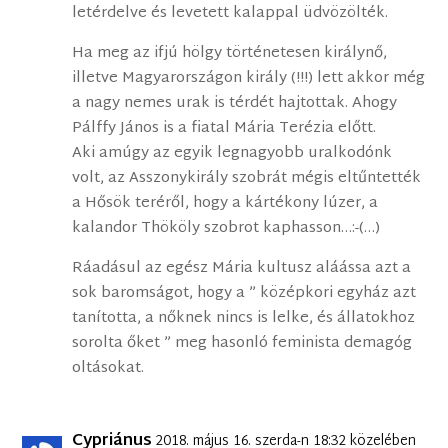
letérdelve és levetett kalappal üdvözölték.
Ha meg az ifjú hölgy történetesen királynő,
illetve Magyarországon király (!!!) lett akkor még
a nagy nemes urak is térdét hajtottak. Ahogy
Pálffy János is a fiatal Mária Terézia előtt.
Aki amúgy az egyik legnagyobb uralkodónk
volt, az Asszonykirály szobrát mégis eltűntették
a Hősök teréről, hogy a kártékony lúzer, a
kalandor Thököly szobrot kaphasson…:-(…)
Ráadásul az egész Mária kultusz aláássa azt a
sok baromságot, hogy a ” középkori egyház azt
tanította, a nőknek nincs is lelke, és állatokhoz
sorolta őket ” meg hasonló feminista demagóg
oltásokat.
Cypriánus
2018. május 16. szerda-n 18:32 közelében