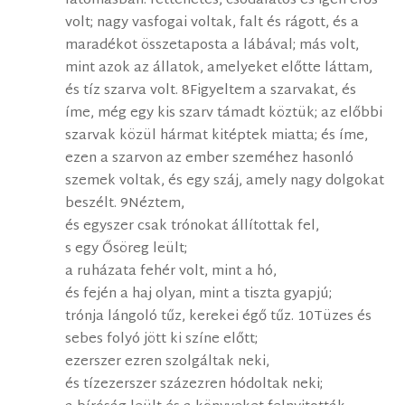
látomásban: rettenetes, csodálatos és igen erős
volt; nagy vasfogai voltak, falt és rágott, és a
maradékot összetaposta a lábával; más volt,
mint azok az állatok, amelyeket előtte láttam,
és tíz szarva volt. 8Figyeltem a szarvakat, és
íme, még egy kis szarv támadt köztük; az előbbi
szarvak közül hármat kitéptek miatta; és íme,
ezen a szarvon az ember szeméhez hasonló
szemek voltak, és egy száj, amely nagy dolgokat
beszélt. 9Néztem,
és egyszer csak trónokat állítottak fel,
s egy Ősöreg leült;
a ruházata fehér volt, mint a hó,
és fején a haj olyan, mint a tiszta gyapjú;
trónja lángoló tűz, kerekei égő tűz. 10Tüzes és
sebes folyó jött ki színe előtt;
ezerszer ezren szolgáltak neki,
és tízezerszer százezren hódoltak neki;