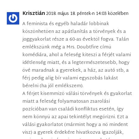
Krisztián
2018. május 18. péntek-n 14:03 közelében
A feminista és egyéb haladár lobbinak
köszönhetöen az apátlanítás a törvények és a
joggyakorlat része a 60-as évektöl fogva. Talán
emlékszünk még a Mrs. Doubtfire címü
komédiára, ahol a feleség kiteszi a férjét valami
idétlenség miatt, és a legtermészetesebb, hogy
övé maradnak a gyerekek, a ház, az autó stb, a
férj pedig alig bír valami egyszobás lakást
bérelni (ha jól emlékszem).
A férjet kisemmizö válási törvények és gyakorlat
miatt a feleség folyamatosan zsarolási
pozícióban van családi konfliktus esetén, így
nem könnyü az apai tekintélyt megörizni. Ezt a
válási gyakorlatot (mármint hogy a nö mindent
visz) a gyerek érdekére hivatkozva igazolják,