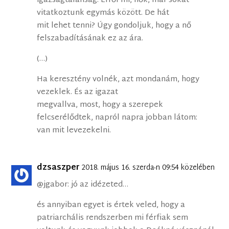
igazságtalanság. Erről mi, nők, már sokat
vitatkoztunk egymás között. De hát
mit lehet tenni? Úgy gondoljuk, hogy a nő
felszabadításának ez az ára.
(…)
Ha keresztény volnék, azt mondanám, hogy
vezeklek. És az igazat
megvallva, most, hogy a szerepek
felcserélődtek, napról napra jobban látom:
van mit levezekelni.
dzsaszper
2018. május 16. szerda-n 09:54 közelében
@jgabor: jó az idézeted…
és annyiban egyet is értek veled, hogy a
patriarchális rendszerben mi férfiak sem