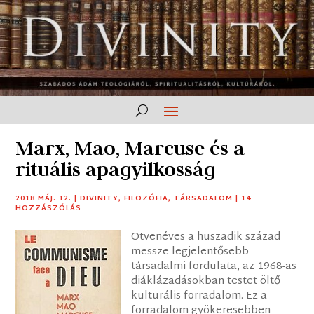
Marx, Mao, Marcuse és a
rituális apagyilkosság
2018 MÁJ. 12.
|
DIVINITY
,
FILOZÓFIA
,
TÁRSADALOM
|
14
HOZZÁSZÓLÁS
Ötvenéves a huszadik század
messze legjelentősebb
társadalmi fordulata, az 1968-as
diáklázadásokban testet öltő
kulturális forradalom. Ez a
forradalom gyökeresebben