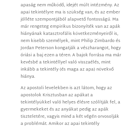
apaság nem működő, idejét múlt intézmény. Az
apai tekintélyre ma is szükség van, és az ember
jólléte szempontjából alapvető fontosságú. Ma
már rengeteg empirikus bizonyíték van az apák
hiányának katasztrofális következményeiről is,
nem kisebb személyek, mint Philip Zimbardo és
Jordan Peterson kongatják a vészharangot, hogy
óriási a baj ezen a téren. A bajok forrása ma már
kevésbé a tekintéllyel való visszaélés, mint
inkább a tekintély (és maga az apa) növekvő
hiánya.
Az apostoli levelekben is azt látom, hogy az
apostolok Krisztusban az apákat a
tekintélyükkel való helyes élésre szólítják fel, a
gyermekeket és az anyákat pedig az apák
tiszteletére, vagyis mind a két végén orvosolják
a problémát. Amikor az apai tekintély