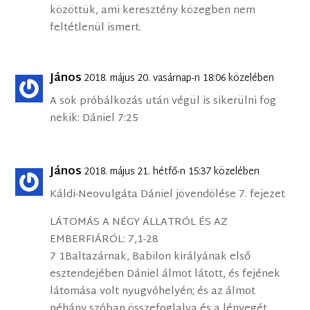
közöttük, ami keresztény közegben nem
feltétlenül ismert.
János
2018. május 20. vasárnap-n 18:06 közelében
A sok próbálkozás után végül is sikerülni fog
nekik: Dániel 7:25
János
2018. május 21. hétfő-n 15:37 közelében
Káldi-Neovulgáta Dániel jövendölése 7. fejezet
LÁTOMÁS A NÉGY ÁLLATRÓL ÉS AZ
EMBERFIÁRÓL: 7,1-28
7 1Baltazárnak, Babilon királyának első
esztendejében Dániel álmot látott, és fejének
látomása volt nyugvóhelyén; és az álmot
néhány szóban összefoglalva és a lényegét