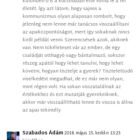
különben ő is a kocsmában élte volna le a fél
életét. Így azt látom, hogy sajnos a
kommunizmus olyan alaposan rombolt, hogy
jelenleg nem lenne már tanácsos visszaállítani
az apaközpontúságot, mert így sokaknak nincs
kiről példát venni. Szerencsések azok, akiknek
van. Nem tökéleteset vár az ember, de egy
családját otthagyó vagy bántalmazó, sokszor
részeg apától hogy lehet tanulni, hogy lehet
követni, hogyan tisztelje a gyerek? Tisztelettudó
viselkedést megadhat, de ez már nem olyan,
mint régen volt. Ha sokan visszatalálnak az
értékekhez és ezt mutatják gyerekeiknek,
akkor már visszaállítható lenne és vissza is állna
az apai tekintély.
Szabados Ádám
2018. május 15. kedd-n 13:23