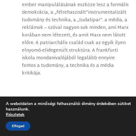
ember manipulálásának eszköze lesz a formális
demokrácia, a „félrehasznált”instrumentalizált
tudomány és technika, a „tudatipar”. a média, a
reklámok – szóval nagyon sok minden, ami Marx
korában nem létezett, és amit Marx nem látott
előre. A patriarchális család csak az egyik ilyen
elnyomó-elidegenült struktúra. A frankfurti
iskola mondanivalójából legalább ennyire
fontos a tudomány, a technika és a média
kritikája.
Egy hozzászólás elküldése
A weboldalon a minőségi felhasználói élmény érdekében sütiket
Az e-mail címet nem tesszük közzé.
A kötelező
használunk.
Részletek
mezőket
*
karakterrel jelöltük
Elfogad