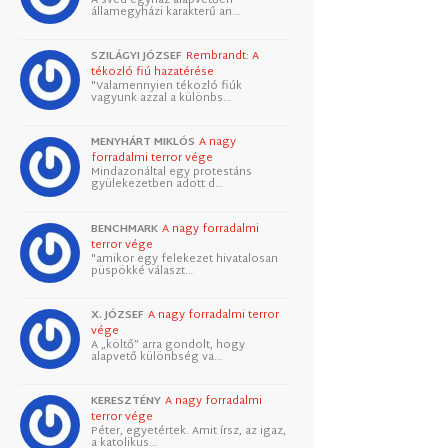
államegyházi karakterű an…
SZILÁGYI JÓZSEF
Rembrandt: A
tékozló fiú hazatérése
"Valamennyien tékozló fiúk
vagyunk azzal a különbs…
MENYHÁRT MIKLÓS
A nagy
forradalmi terror vége
Mindazonáltal egy protestáns
gyülekezetben adott d…
BENCHMARK
A nagy forradalmi
terror vége
"amikor egy felekezet hivatalosan
püspökké választ…
X. JÓZSEF
A nagy forradalmi terror
vége
A „költő” arra gondolt, hogy
alapvető különbség va…
KERESZTÉNY
A nagy forradalmi
terror vége
Péter, egyetértek. Amit írsz, az igaz,
a katolikus…