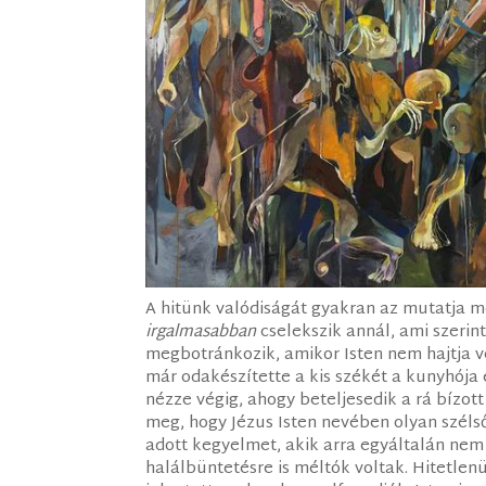
A hitünk valódiságát gyakran az mutatja m
irgalmasabban
cselekszik annál, ami szerint
megbotránkozik, amikor Isten nem hajtja vég
már odakészítette a kis székét a kunyhója 
nézze végig, ahogy beteljesedik a rá bízott
meg, hogy Jézus Isten nevében olyan széls
adott kegyelmet, akik arra egyáltalán nem
halálbüntetésre is méltók voltak. Hitetlen