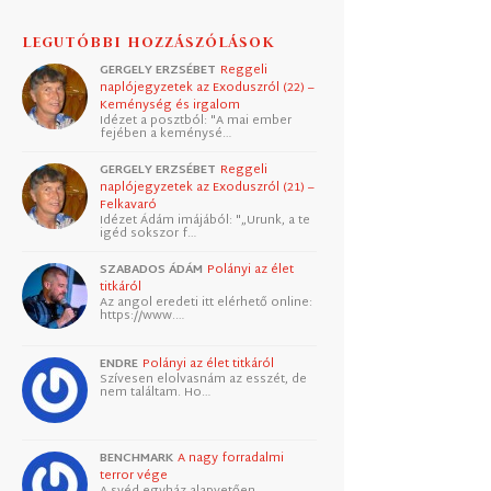
LEGUTÓBBI HOZZÁSZÓLÁSOK
GERGELY ERZSÉBET
Reggeli
naplójegyzetek az Exoduszról (22) –
Keménység és irgalom
Idézet a posztból: "A mai ember
fejében a keménysé…
GERGELY ERZSÉBET
Reggeli
naplójegyzetek az Exoduszról (21) –
Felkavaró
Idézet Ádám imájából: "„Urunk, a te
igéd sokszor f…
SZABADOS ÁDÁM
Polányi az élet
titkáról
Az angol eredeti itt elérhető online:
https://www.…
ENDRE
Polányi az élet titkáról
Szívesen elolvasnám az esszét, de
nem találtam. Ho…
BENCHMARK
A nagy forradalmi
terror vége
A svéd egyház alapvetően