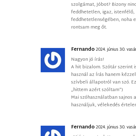
szolgámat, Jóbot? Bizony ninc
feddhetetlen, igaz, istenfélő
feddhetetlenségében, noha el
rontsam meg őt.
Fernando
2024. június 30. vas
Nagyon jó írás!
A hit bizalom. Szótár szerint
használ az Írás hanem kézze
szívbeli állapotról van szó. Ez
„hittem azért szóltam”)
Mai szóhasználatban sajnos a 
használjuk, vélekedés értel
Fernando
2024. június 30. vas