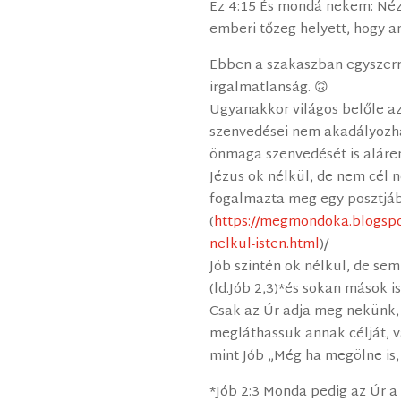
Ez 4:15 És mondá nekem: Né
emberi tőzeg helyett, hogy a
Ebben a szakaszban egyszerre
irgalmatlanság. 🙃
Ugyanakkor világos belőle az 
szenvedései nem akadályozhat
önmaga szenvedését is aláre
Jézus ok nélkül, de nem cél n
fogalmazta meg egy posztjá
(
https://megmondoka.blogspo
nelkul-isten.html
)/
Jób szintén ok nélkül, de se
(ld.Jób 2,3)*és sokan mások is
Csak az Úr adja meg nekünk
megláthassuk annak célját, v
mint Jób „Még ha megölne is,
*Jób 2:3 Monda pedig az Úr a