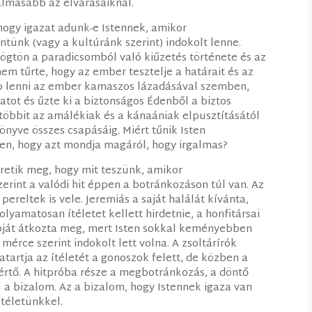
galmasabb az elvárásaiknál.
hogy igazat adunk-e Istennek, amikor
intünk (vagy a kultúránk szerint) indokolt lenne.
rögtön a paradicsomból való kiűzetés története és az
 nem tűrte, hogy az ember tesztelje a határait és az
b lenni az ember kamaszos lázadásával szemben,
atot és űzte ki a biztonságos Édenből a biztos
 többit az amálékiak és a kánaániak elpusztításától
önyve összes csapásáig. Miért tűnik Isten
en, hogy azt mondja magáról, hogy irgalmas?
éretik meg, hogy mit teszünk, amikor
rint a valódi hit éppen a botránkozáson túl van. Az
pereltek is vele. Jeremiás a saját halálát kívánta,
olyamatosan ítéletet kellett hirdetnie, a honfitársai
napját átkozta meg, mert Isten sokkal keményebben
érce szerint indokolt lett volna. A zsoltárírók
tartja az ítéletét a gonoszok felett, de közben a
rtő. A hitpróba része a megbotránkozás, a döntő
 a bizalom. Az a bizalom, hogy Istennek igaza van
ítéletünkkel.