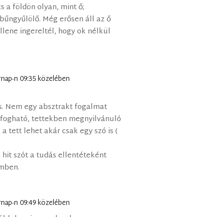
s a földön olyan, mint ő;
, bűngyűlölő. Még erősen áll az ő
lene ingereltél, hogy ok nélkül
árnap-n 09:35 közelében
 is. Nem egy absztrakt fogalmat
lfogható, tettekben megnyilvánuló
 a tett lehet akár csak egy szó is (
hit szót a tudás ellentéteként
emben.
árnap-n 09:49 közelében