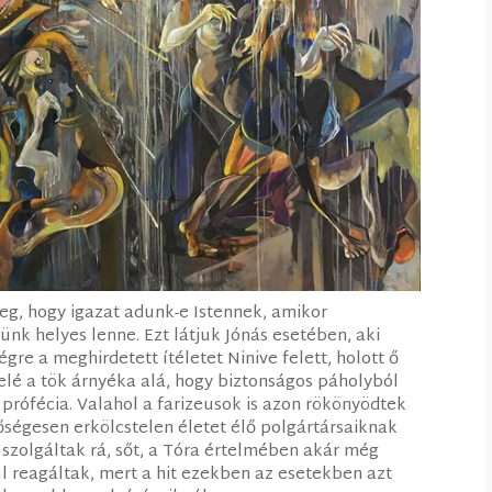
eg, hogy igazat adunk-e Istennek, amikor
ünk helyes lenne. Ezt látjuk Jónás esetében, aki
re a meghirdetett ítéletet Ninive felett, holott ő
elé a tök árnyéka alá, hogy biztonságos páholyból
 prófécia. Valahol a farizeusok is azon rökönyödtek
őségesen erkölcstelen életet élő polgártársaiknak
 szolgáltak rá, sőt, a Tóra értelmében akár még
ül reagáltak, mert a hit ezekben az esetekben azt