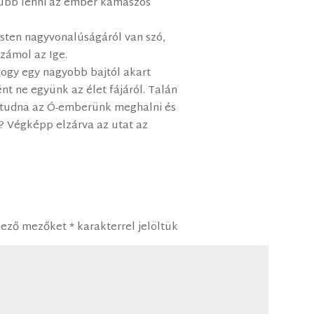
lúbb lenni az ember kamaszos
sten nagyvonalúságáról van szó,
zámol az Ige.
hogy egy nagyobb bajtól akart
nt ne együnk az élet fájáról. Talán
 tudna az Ó-emberünk meghalni és
? Végképp elzárva az utat az
lező mezőket
*
karakterrel jelöltük