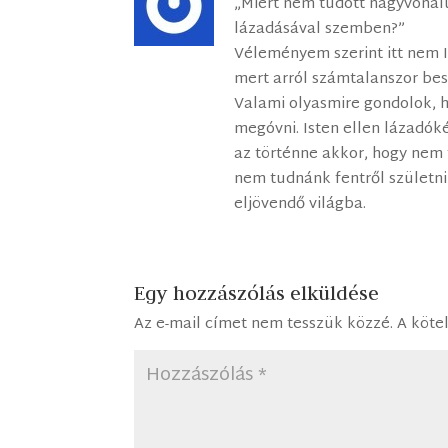
„Miért nem tudott nagyvona
lázadásával szemben?”
Véleményem szerint itt nem I
mert arról számtalanszor bes
Valami olyasmire gondolok, 
megóvni. Isten ellen lázadóké
az történne akkor, hogy nem
nem tudnánk fentről születni
eljövendő világba.
Egy hozzászólás elküldése
Az e-mail címet nem tesszük közzé.
A köte