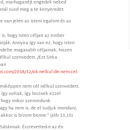
zd, marhaganéjt engedek neked
nnál süsd meg a te kenyeredet.
 van jelen az isteni irgalom és az
is, hogy Isten céljait az ember
ják. Annyira így van ez, hogy Isten
ndelte magasabb céljainak, hiszen
élkül szenvedett. /Ezt Sitka
ban
t.com/2018/12/ok-nelkul-de-nem-cel-
mmiképpen nem cél nélkül szenvedett.
 így voltak, így lesznek ezzel.
, hogy mikor szenvedünk
agy ha nem is, de el tudjuk mondani,
 akkor is bízom benne.” (Jób 13,15)
 Sátánnak: Észrevetted-e az én