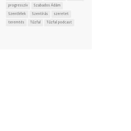
progresszív
Szabados Ádám
Szentlélek
Szentírás
szeretet
teremtés
Tűzfal
Tűzfal podcast