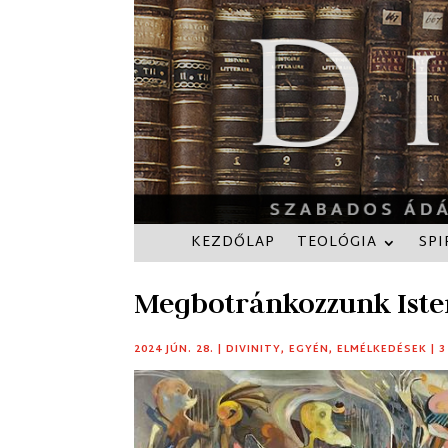
KEZDŐLAP
TEOLÓGIA
SPI
Megbotránkozzunk Iste
2024 JÚN. 28.
|
DIVINITY
,
EGYÉN
,
ELMÉLKEDÉSEK
|
3