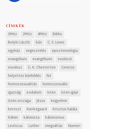
CÍMKÉK
1Móz
2Móz
4Móz
Biblia
Bolyki László
bűn
C. S. Lewis
egyház
engesztelés
episztemológia
evangélium
evangéliumi
evolúció
exodusz
G. K. Chesterton
Genezis
helyettes bűnhődés
hit
homoszexualitás
homoszexuális
igazság
irodalom
Isten
Isten igéje
Isten országa
Jézus
kegyelem
kereszt
Kierkegaard
Krisztus halála
Kálvin
kálvinista
kálvinizmus
Leviticus
Luther
megváltás
Numeri