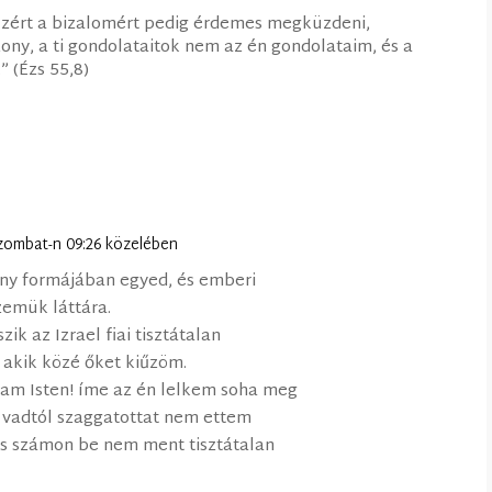
 Ezért a bizalomért pedig érdemes megküzdeni,
zony, a ti gondolataitok nem az én gondolataim, és a
” (Ézs 55,8)
 szombat-n 09:26 közelében
ény formájában egyed, és emberi
zemük láttára.
zik az Izrael fiai tisztátalan
 akik közé őket kiűzöm.
ram Isten! íme az én lelkem soha meg
s vadtól szaggatottat nem ettem
 és számon be nem ment tisztátalan