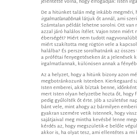
jelentette volna, hogy elfogadják: Isten ir
De a hitünket talán még inkább megméri, 
irgalmatlanabbnak
látjuk őt annál, ami szer
Számtalan példát lehetne sorolni. Ott van 
azzal járó halálos ítélet. Vajon Isten miért
éberségét? Miért nem tudott nagyvonalúb
miért szakította meg rögtön vele a kapcsol
halálba? És persze sorolhatnánk az összes
a prófétai fenyegetéseken át a Jelenések k
irgalmatlannak, különösen annak a fényéb
Az a helyzet, hogy a hitünk bizony azon m
megbotránkozunk Istenben. Kierkegaard sze
Isten emberei, akik bíztak benne, időnként 
mert Isten olyan helyzetbe hozta őt, hogy f
pedig gyűlölték őt érte. Jób a születése 
bánt vele, mint ahogy az bármilyen emberi m
gyakran szemére vetik Istennek, hogy vissza
sajátjaival meg mintha kevésbé lenne megé
kérdés az, hogy megszületik-e belőle végül
akkor is, ha olyat tesz, ami ellentétes a mi 