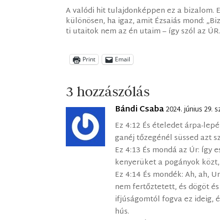
A valódi hit tulajdonképpen ez a bizalom.
különösen, ha igaz, amit Ézsaiás mond: „Bi
ti utaitok nem az én utaim – így szól az ÚR.
Print
Email
3 hozzászólás
Bándi Csaba
2024. június 29.
Ez 4:12 És ételedet árpa-lep
ganéj tőzegénél süssed azt s
Ez 4:13 És mondá az Úr: Így es
kenyerüket a pogányok közt,
Ez 4:14 És mondék: Ah, ah, U
nem fertőztetett, és dögöt é
ifjúságomtól fogva ez ideig,
hús.