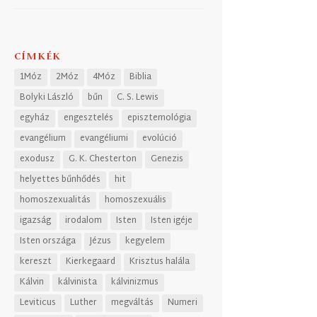
CÍMKÉK
1Móz
2Móz
4Móz
Biblia
Bolyki László
bűn
C. S. Lewis
egyház
engesztelés
episztemológia
evangélium
evangéliumi
evolúció
exodusz
G. K. Chesterton
Genezis
helyettes bűnhődés
hit
homoszexualitás
homoszexuális
igazság
irodalom
Isten
Isten igéje
Isten országa
Jézus
kegyelem
kereszt
Kierkegaard
Krisztus halála
Kálvin
kálvinista
kálvinizmus
Leviticus
Luther
megváltás
Numeri