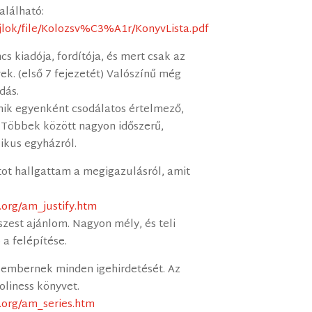
alálható:
ajlok/file/Kolozsv%C3%A1r/KonyvLista.pdf
cs kiadója, fordítója, és mert csak az
vek. (első 7 fejezetét) Valószínű még
dás.
mik egyenként csodálatos értelmező,
Többek között nagyon időszerű,
ikus egyházról.
tot hallgattam a megigazulásról, amit
.org/am_justify.htm
észest ajánlom. Nagyon mély, és teli
 a felépítése.
embernek minden igehirdetését. Az
liness könyvet.
.org/am_series.htm