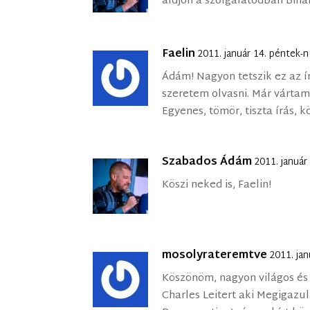
áldjon a szolgálatodban Biha
Faelin
2011. január 14. péntek-
Ádám! Nagyon tetszik ez az ír
szeretem olvasni. Már vártam 
Egyenes, tömör, tiszta írás, kö
Szabados Ádám
2011. január
Köszi neked is, Faelin!
mosolyrateremtve
2011. ja
Köszönöm, nagyon világos és 
Charles Leitert aki Megigazul