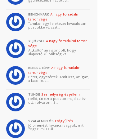
gyülekezetben adott d…
BENCHMARK
A nagy forradalmi
terror vége
"amikor egy felekezet hivatalosan
püspökké választ…
X. JÓZSEF
A nagy forradalmi terror
vége
A „költő” arra gondolt, hogy
alapvető különbség va…
KERESZTÉNY
A nagy forradalmi
terror vége
Péter, egyetértek. Amit írsz, az igaz,
a katolikus…
TUNDE
Személyiség és jellem
Helló, Én ezt a posztot majd 10 év
után olvasom, S…
SZALAI MIKLÓS
Erőgyűjtés
Jó pihenést, kiváncsi vagyok, mit
fogsz írni az ál…