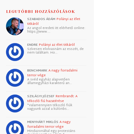
LEGUTÓBBI HOZZÁSZÓLÁSOK
SZABADOS ÁDÁM
Polányi az élet
titkáról
Az angol eredeti itt elérhető online:
https://www.…
ENDRE
Polányi az élet titkáról
Szívesen elolvasnám az esszét, de
nem találtam. Ho…
BENCHMARK
A nagy forradalmi
terror vége
A svéd egyház alapvetően
államegyházi karakterű an…
SZILÁGYI JÓZSEF
Rembrandt: A
tékozló fiú hazatérése
"Valamennyien tékozló fiúk
vagyunk azzal a különbs…
MENYHÁRT MIKLÓS
A nagy
forradalmi terror vége
Mindazonáltal egy protestáns