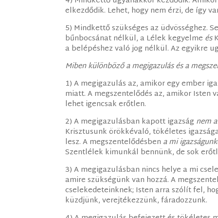
4) Mindkettő ugyanakkor kezdődik. Amikor
elkezdődik. Lehet, hogy nem érzi, de így va
5) Mindkettő szükséges az üdvösséghez. S
bűnbocsánat nélkül, a Lélek kegyelme
és
K
a belépéshez való jog nélkül. Az egyikre u
Miben különböző a megigazulás és a megsze
1) A megigazulás az, amikor egy ember ig
miatt. A megszentelődés az, amikor Isten 
lehet igencsak erőtlen.
2) A megigazulásban kapott igazság
nem a
Krisztusunk örökkévaló, tökéletes igazsága
lesz. A megszentelődésben
a mi igazságunk
Szentlélek kimunkál bennünk, de sok erőtl
3) A megigazulásban nincs helye a mi csele
amire szükségünk van hozzá. A megszentel
cselekedeteinknek; Isten arra szólít fel, 
küzdjünk, verejtékezzünk, fáradozzunk.