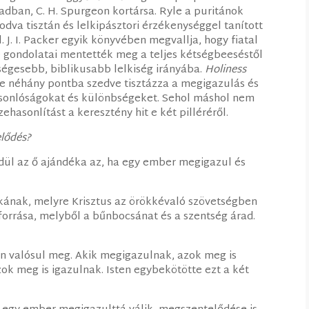
adban, C. H. Spurgeon kortársa. Ryle a puritánok
dva tisztán és lelkipásztori érzékenységgel tanított
 J. I. Packer egyik könyvében megvallja, hogy fiatal
 gondolatai mentették meg a teljes kétségbeeséstől
zségesebb, biblikusabb lelkiség irányába.
Holiness
e néhány pontba szedve tisztázza a megigazulás és
asonlóságokat és különbségeket. Sehol máshol nem
hasonlítást a keresztény hit e két pilléréről.
elődés?
dül az ő ajándéka az, ha egy ember megigazul és
kának, melyre Krisztus az örökkévaló szövetségben
forrása, melyből a bűnbocsánat és a szentség árad.
 valósul meg. Akik megigazulnak, azok meg is
ok meg is igazulnak. Isten egybekötötte ezt a két