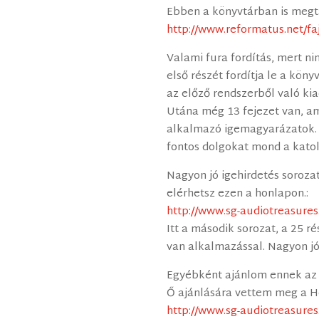
Ebben a könyvtárban is megt
http://www.reformatus.net/f
Valami fura fordítás, mert nin
első részét fordítja le a köny
az előző rendszerből való kia
Utána még 13 fejezet van, a
alkalmazó igemagyarázatok. 
fontos dolgokat mond a katol
Nagyon jó igehirdetés soroza
elérhetsz ezen a honlapon.:
http://www.sg-audiotreasures
Itt a második sorozat, a 25 r
van alkalmazással. Nagyon jó
Egyébként ajánlom ennek az 
Ő ajánlására vettem meg a Ho
http://www.sg-audiotreasures