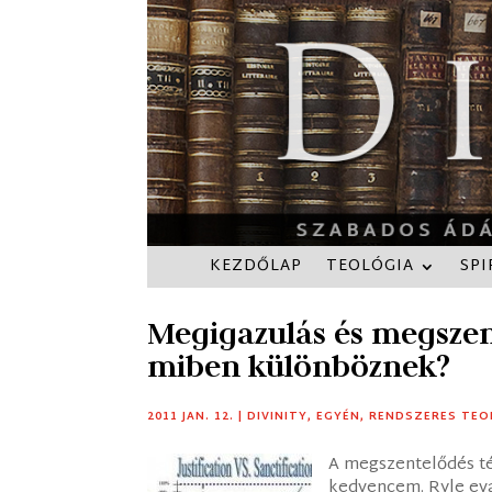
KEZDŐLAP
TEOLÓGIA
SPI
Megigazulás és megszen
miben különböznek?
2011 JAN. 12.
|
DIVINITY
,
EGYÉN
,
RENDSZERES TEO
A megszentelődés t
kedvencem. Ryle ev