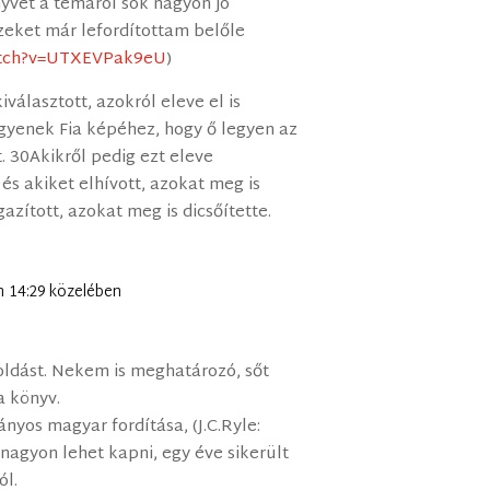
yvet a témáról sok nagyon jó
szeket már lefordítottam belőle
atch?v=UTXEVPak9eU
)
választott, azokról eleve el is
gyenek Fia képéhez, hogy ő legyen az
t. 30Akikről pedig ezt eleve
, és akiket elhívott, azokat meg is
azított, azokat meg is dicsőítette.
-n 14:29 közelében
ldást. Nekem is meghatározó, sőt
 könyv.
nyos magyar fordítása, (J.C.Ryle:
nagyon lehet kapni, egy éve sikerült
l.