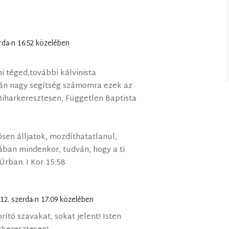
erda-n 16:52 közelében
i téged,további kálvinista
án nagy segítség számomra ezek az
 Biharkeresztesen, Független Baptista
õsen álljatok, mozdíthatatlanul,
ban mindenkor, tudván, hogy a ti
rban. I Kor 15:58
 12. szerda-n 17:09 közelében
ító szavakat, sokat jelent! Isten