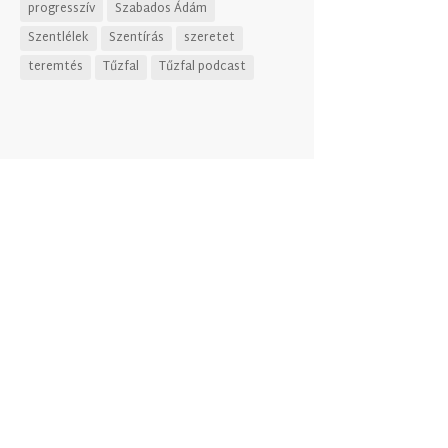
progresszív
Szabados Ádám
Szentlélek
Szentírás
szeretet
teremtés
Tűzfal
Tűzfal podcast