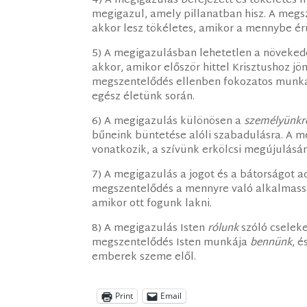
4) A megigazulás befejezett és tökéletes
megigazul, amely pillanatban hisz. A meg
akkor lesz tökéletes, amikor a mennybe ér
5) A megigazulásban lehetetlen a növeked
akkor, amikor először hittel Krisztushoz j
megszentelődés ellenben fokozatos munka,
egész életünk során.
6) A megigazulás különösen a
személyünkr
bűneink büntetése alóli szabadulásra. A 
vonatkozik, a szívünk erkölcsi megújulásár
7) A megigazulás a jogot és a bátorságot 
megszentelődés a mennyre való alkalmasság
amikor ott fogunk lakni.
8) A megigazulás Isten
rólunk
szóló cselek
megszentelődés Isten munkája
bennünk
, 
emberek szeme elől.
Print
Email