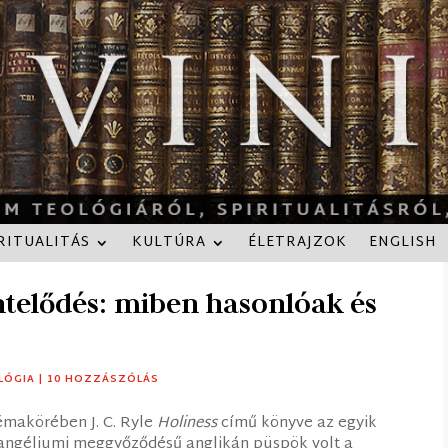
RITUALITÁS
KULTÚRA
ÉLETRAJZOK
ENGLISH
telődés: miben hasonlóak és
LÓGIA
|
10 HOZZÁSZÓLÁS
émakörében J. C. Ryle
Holiness
című könyve az egyik
angéliumi meggyőződésű anglikán püspök volt a