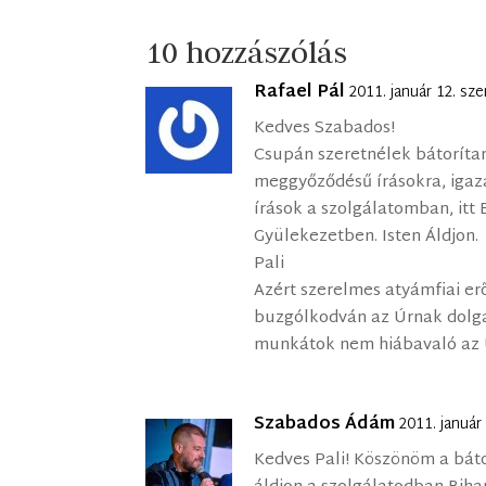
10 hozzászólás
Rafael Pál
2011. január 12. sz
Kedves Szabados!
Csupán szeretnélek bátorítan
meggyőződésű írásokra, igaz
írások a szolgálatomban, itt
Gyülekezetben. Isten Áldjon.
Pali
Azért szerelmes atyámfiai er
buzgólkodván az Úrnak dolgá
munkátok nem hiábavaló az Ú
Szabados Ádám
2011. január
Kedves Pali! Köszönöm a bátor