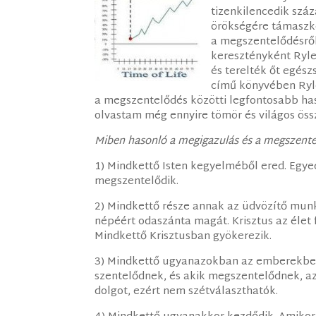
tizenkilencedik száz
örökségére támaszko
a megszentelődésről.
keresztényként Ryle
és terelték őt egés
című könyvében Ryl
a megszentelődés közötti legfontosabb h
olvastam még ennyire tömör és világos össze
Miben hasonló a megigazulás és a megszent
1) Mindkettő Isten kegyelméből ered. Egye
megszentelődik.
2) Mindkettő része annak az üdvözítő mun
népéért odaszánta magát. Krisztus az élet 
Mindkettő Krisztusban gyökerezik.
3) Mindkettő ugyanazokban az emberekben
szentelődnek, és akik megszentelődnek, az
dolgot, ezért nem szétválaszthatók.