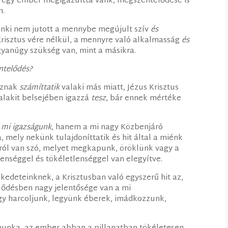
 egy ember megigazulttá válik, megszentelődése is
n.
enki nem jutott a mennybe megújult szív
és
risztus vére nélkül, a mennyre való alkalmasság
és
gyanúgy szükség van, mint a másikra.
ntelődés?
aznak
számíttatik
valaki más miatt, Jézus Krisztus
valakit belsejében igazzá
tesz
, bár ennek mértéke
 mi igazságunk
, hanem a mi nagy Közbenjáró
, mely nekünk tulajdoníttatik és hit által a miénk
ról van szó, melyet megkapunk, öröklünk vagy a
enséggel és tökéletlenséggel van elegyítve.
kedeteinknek, a Krisztusban való egyszerű hit az,
ődésben nagy jelentősége van a mi
hogy harcoljunk, legyünk éberek, imádkozzunk,