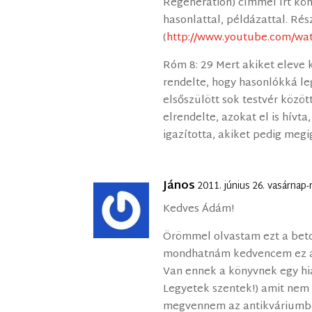
Regeneration) címmel írt kön
hasonlattal, példázattal. Ré
(
http://www.youtube.com/w
Róm 8: 29 Mert akiket eleve ki
rendelte, hogy hasonlókká le
elsőszülött sok testvér közöt
elrendelte, azokat el is hívta
igazította, akiket pedig megig
János
2011. június 26. vasárnap
Kedves Ádám!
Örömmel olvastam ezt a beto
mondhatnám kedvencem ez a
Van ennek a könyvnek egy hiá
Legyetek szentek!) amit nem 
megvennem az antikváriumbó