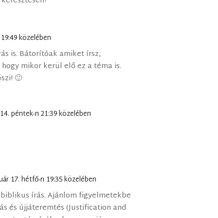
rkeresztesen!
n 19:49 közelében
ás is. Bátorítóak amiket írsz,
hogy mikor kerül elő ez a téma is.
szi! 🙂
 14. péntek-n 21:39 közelében
nuár 17. hétfő-n 19:35 közelében
biblikus írás. Ajánlom figyelmetekbe
ás és újjáteremtés (Justification and