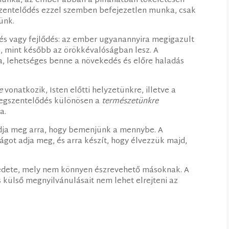
 munka, az ember abban a pillanatban tökéletesen
szentelődés ezzel szemben befejezetlen munka, csak
ünk.
és vagy fejlődés: az ember ugyanannyira megigazult
ön, mint később az örökkévalóságban lesz. A
 lehetséges benne a növekedés és előre haladás
e
vonatkozik, Isten előtti helyzetünkre, illetve a
megszentelődés különösen a
természetünkre
a.
adja meg arra, hogy bemenjünk a mennybe. A
ot adja meg, és arra készít, hogy élvezzük majd,
edete, mely nem könnyen észrevehető másoknak. A
és külső megnyilvánulásait nem lehet elrejteni az