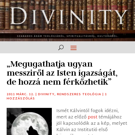
„Megugathatja ugyan
messziről az Isten igazságát,
de hozzá nem férkőzhetik”
2011 MÁRC. 12.
|
DIVINITY
,
RENDSZERES TEOLÓGIA
|
1
HOZZÁSZÓLÁS
Ismét Kálvintól fogok idézni,
mert az előző
post
témájához
jól kapcsolódik az a kép, melyet
Kálvin az Institutió első