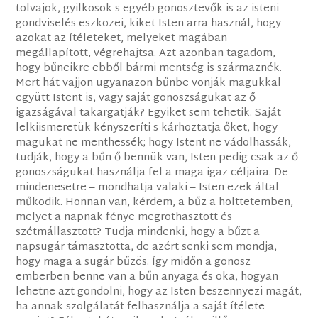
tolvajok, gyilkosok s egyéb gonosztevők is az isteni
gondviselés eszközei, kiket Isten arra használ, hogy
azokat az ítéleteket, melyeket magában
megállapított, végrehajtsa. Azt azonban tagadom,
hogy bűneikre ebből bármi mentség is származnék.
Mert hát vajjon ugyanazon bűnbe vonják magukkal
együtt Istent is, vagy saját gonoszságukat az ő
igazságával takargatják? Egyiket sem tehetik. Saját
lelkiismeretük kényszeríti s kárhoztatja őket, hogy
magukat ne menthessék; hogy Istent ne vádolhassák,
tudják, hogy a bűn ő bennük van, Isten pedig csak az ő
gonoszságukat használja fel a maga igaz céljaira. De
mindenesetre – mondhatja valaki – Isten ezek által
működik. Honnan van, kérdem, a bűz a holttetemben,
melyet a napnak fénye megrothasztott és
szétmállasztott? Tudja mindenki, hogy a bűzt a
napsugár támasztotta, de azért senki sem mondja,
hogy maga a sugár bűzös. Így midőn a gonosz
emberben benne van a bűn anyaga és oka, hogyan
lehetne azt gondolni, hogy az Isten beszennyezi magát,
ha annak szolgálatát felhasználja a saját ítélete