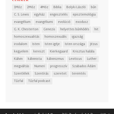
1Móz
2Móz
4Móz
Biblia
Bolyki László
bűn
C. S. Lewis
egyház
engesztelés
episztemológia
evangélium
evangéliumi
evolúció
exodusz
G. K. Chesterton
Genezis
helyettes bűnhődés
hit
homoszexualitás
homoszexuális
igazság
irodalom
Isten
Isten igéje
Isten országa
Jézus
kegyelem
kereszt
Kierkegaard
Krisztus halála
Kálvin
kálvinista
kálvinizmus
Leviticus
Luther
megváltás
Numeri
progresszív
Szabados Ádám
Szentlélek
Szentírás
szeretet
teremtés
Tűzfal
Tűzfal podcast