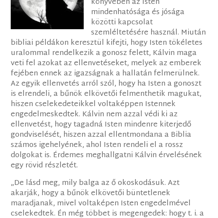
könyvében az Isten
mindenhatósága és jósága
közötti kapcsolat
szemléltetésére használ. Miután
bibliai példákon keresztül kifejti, hogy Isten tökéletes
uralommal rendelkezik a gonosz felett, Kálvin maga
veti fel azokat az ellenvetéseket, melyek az emberek
fejében ennek az igazságnak a hallatán felmerülnek.
Az egyik ellenvetés arról szól, hogy ha Isten a gonoszt
is elrendeli, a bűnök elkövetői felmenthetik magukat,
hiszen cselekedeteikkel voltaképpen Istennek
engedelmeskedtek. Kálvin nem azzal védi ki az
ellenvetést, hogy tagadná Isten mindenre kiterjedő
gondviselését, hiszen azzal ellentmondana a Biblia
számos igehelyének, ahol Isten rendeli el a rossz
dolgokat is. Érdemes meghallgatni Kálvin érvelésének
egy rövid részletét.
„De lásd meg, mily balga az ő okoskodásuk. Azt
akarják, hogy a bűnök elkövetői büntetlenek
maradjanak, mivel voltaképen Isten engedelmével
cselekedtek. Én még többet is megengedek: hogy t. i. a