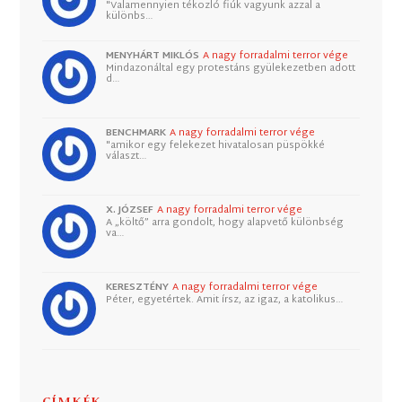
"Valamennyien tékozló fiúk vagyunk azzal a
különbs…
MENYHÁRT MIKLÓS
A nagy forradalmi terror vége
Mindazonáltal egy protestáns gyülekezetben adott
d…
BENCHMARK
A nagy forradalmi terror vége
"amikor egy felekezet hivatalosan püspökké
választ…
X. JÓZSEF
A nagy forradalmi terror vége
A „költő” arra gondolt, hogy alapvető különbség
va…
KERESZTÉNY
A nagy forradalmi terror vége
Péter, egyetértek. Amit írsz, az igaz, a katolikus…
CÍMKÉK