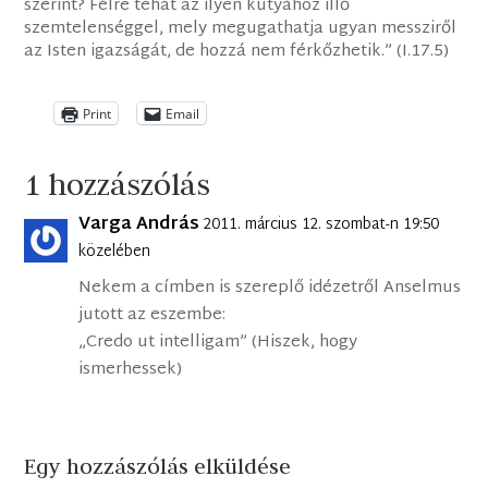
szerint? Félre tehát az ilyen kutyához illő
szemtelenséggel, mely megugathatja ugyan messziről
az Isten igazságát, de hozzá nem férkőzhetik.” (I.17.5)
Print
Email
1 hozzászólás
Varga András
2011. március 12. szombat-n 19:50
közelében
Nekem a címben is szereplő idézetről Anselmus
jutott az eszembe:
„Credo ut intelligam” (Hiszek, hogy
ismerhessek)
Egy hozzászólás elküldése