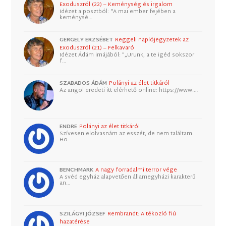
Exoduszról (22) – Keménység és irgalom
Idézet a posztból: "A mai ember fejében a
keménysé…
GERGELY ERZSÉBET
Reggeli naplójegyzetek az
Exoduszról (21) – Felkavaró
Idézet Ádám imájából: "„Urunk, a te igéd sokszor
f…
SZABADOS ÁDÁM
Polányi az élet titkáról
Az angol eredeti itt elérhető online: https://www.…
ENDRE
Polányi az élet titkáról
Szívesen elolvasnám az esszét, de nem találtam.
Ho…
BENCHMARK
A nagy forradalmi terror vége
A svéd egyház alapvetően államegyházi karakterű
an…
SZILÁGYI JÓZSEF
Rembrandt: A tékozló fiú
hazatérése