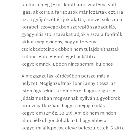
tanítása még Jézus korában is vitatéma volt.
Igaz, akkorra a farizeusok már lezárták ezt. Ha
azt a gyűjtőszót értjük alatta, amivel sokszor a
korabeli szövegekben szereplő szabadulás,
gyógyulás stb. szavakat adják vissza a fordítók,
akkor meg evidens, hogy a törvény
cselekedeteinek ebben nem tulajdoníthattak
különösebb jelentőséget, inkább a
kegyelemnek. Ebben nincs semmi különös.
A megigazulás kérdésében persze más a
helyzet. Megigazultnak lenni annyit tesz, az
Isten úgy tekint az emberre, hogy az igaz. A
júdaizmusban megvannak nyilván a gyökerek
arra vonatkozóan, hogy a megigazulás
kegyelem (2Móz. 33,19). Ám ők nem minden
alap nélkül gondolták azt, hogy ebbe a
kegyelmi állapotba eleve beleszülettek. S aki e