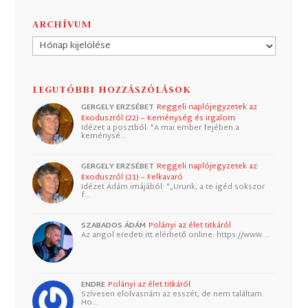
ARCHÍVUM
Archívum
LEGUTÓBBI HOZZÁSZÓLÁSOK
GERGELY ERZSÉBET
Reggeli naplójegyzetek az
Exoduszról (22) – Keménység és irgalom
Idézet a posztból: "A mai ember fejében a
keménysé…
GERGELY ERZSÉBET
Reggeli naplójegyzetek az
Exoduszról (21) – Felkavaró
Idézet Ádám imájából: "„Urunk, a te igéd sokszor
f…
SZABADOS ÁDÁM
Polányi az élet titkáról
Az angol eredeti itt elérhető online: https://www.…
ENDRE
Polányi az élet titkáról
Szívesen elolvasnám az esszét, de nem találtam.
Ho…