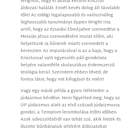
Wrightot, hogy ki akarja kerülni Krisztus
áldozati halálát. Ennél kevés dolog áll távolabb
tőle! Az eddigi legalaposabb és valószínűleg
leghosszabb tanulmányt éppen Wright írta
arról, hogy az ézsaiási Ebed-Jahve szenvedése a
Messiás Jézus szenvedésére mutat előre, aki
helyettünk (a bűneink miatt) szenvedett a
kereszten. Az imputációval is az a baja, hogy a
Krisztussal való egyesülés páli gondolata
helyére valamiféle skolasztikus érdemszerző
teológia kerül. Szerintem ebben téved, de
fontos látni, hogy mit kifogásol és miért!
Vagy egy másik példa a gyors ítéletedre: a
júdaizmus kérdése. Nem figyelted meg, hogy az
ÚP júdaizmus alatt az első századi júdaizmusra
gondol, a Templom lerombolása előtti időben.
Azok üdvözüléséről van tehát szó, akik hittek és
őszinte bűnbánatuk jeleként áldozatokat