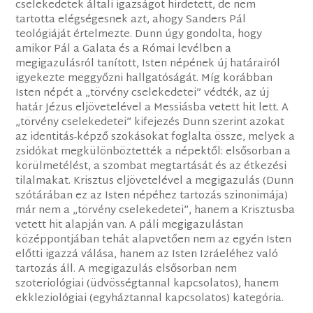
cselekedetek általi igazságot hirdetett, de nem
tartotta elégségesnek azt, ahogy Sanders Pál
teológiáját értelmezte. Dunn úgy gondolta, hogy
amikor Pál a Galata és a Római levélben a
megigazulásról tanított, Isten népének új határairól
igyekezte meggyőzni hallgatóságát. Míg korábban
Isten népét a „törvény cselekedetei” védték, az új
határ Jézus eljövetelével a Messiásba vetett hit lett. A
„törvény cselekedetei” kifejezés Dunn szerint azokat
az identitás-képző szokásokat foglalta össze, melyek a
zsidókat megkülönböztették a népektől: elsősorban a
körülmetélést, a szombat megtartását és az étkezési
tilalmakat. Krisztus eljövetelével a megigazulás (Dunn
szótárában ez az Isten népéhez tartozás szinonimája)
már nem a „törvény cselekedetei”, hanem a Krisztusba
vetett hit alapján van. A páli megigazulástan
középpontjában tehát alapvetően nem az egyén Isten
előtti igazzá válása, hanem az Isten Izráeléhez való
tartozás áll. A megigazulás elsősorban nem
szoteriológiai (üdvösségtannal kapcsolatos), hanem
ekkleziológiai (egyháztannal kapcsolatos) kategória.