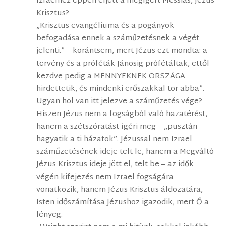
Izraelhez éppen eljött a megígért Messiás, Jézus
Krisztus?
„Krisztus evangéliuma és a pogányok
befogadása ennek a száműzetésnek a végét
jelenti.” – korántsem, mert Jézus ezt mondta: a
törvény és a próféták Jánosig prófétáltak, ettől
kezdve pedig a MENNYEKNEK ORSZÁGA
hirdettetik, és mindenki erőszakkal tör abba”.
Ugyan hol van itt jelezve a száműzetés vége?
Hiszen Jézus nem a fogságból való hazatérést,
hanem a szétszóratást ígéri meg – „pusztán
hagyatik a ti házatok”. Jézussal nem Izrael
száműzetésének ideje telt le, hanem a Megváltó
Jézus Krisztus ideje jött el, telt be – az idők
végén kifejezés nem Izrael fogságára
vonatkozik, hanem Jézus Krisztus áldozatára,
Isten időszámítása Jézushoz igazodik, mert Ő a
lényeg.