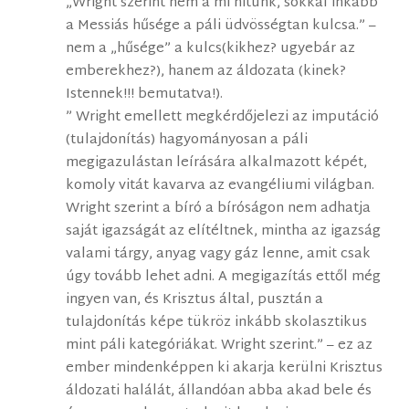
„Wright szerint nem a mi hitünk, sokkal inkább
a Messiás hűsége a páli üdvösségtan kulcsa.” –
nem a „hűsége” a kulcs(kikhez? ugyebár az
emberekhez?), hanem az áldozata (kinek?
Istennek!!! bemutatva!).
” Wright emellett megkérdőjelezi az imputáció
(tulajdonítás) hagyományosan a páli
megigazulástan leírására alkalmazott képét,
komoly vitát kavarva az evangéliumi világban.
Wright szerint a bíró a bíróságon nem adhatja
saját igazságát az elítéltnek, mintha az igazság
valami tárgy, anyag vagy gáz lenne, amit csak
úgy tovább lehet adni. A megigazítás ettől még
ingyen van, és Krisztus által, pusztán a
tulajdonítás képe tükröz inkább skolasztikus
mint páli kategóriákat. Wright szerint.” – ez az
ember mindenképpen ki akarja kerülni Krisztus
áldozati halálát, állandóan abba akad bele és