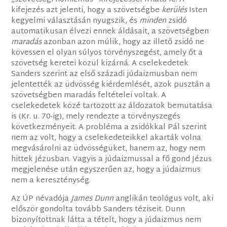
kifejezés azt jelenti, hogy a szövetségbe
kerülés
Isten
kegyelmi választásán nyugszik, és
minden
zsidó
automatikusan élvezi ennek áldásait, a szövetségben
maradás
azonban azon múlik, hogy az illető zsidó ne
kövessen el olyan súlyos törvényszegést, amely őt a
szövetség keretei közül kizárná. A cselekedetek
Sanders szerint az első századi júdaizmusban nem
jelentették az üdvösség kiérdemlését, azok pusztán a
szövetségben maradás feltételei voltak. A
cselekedetek közé tartozott az áldozatok bemutatása
is (Kr. u. 70-ig), mely rendezte a törvényszegés
következményeit. A probléma a zsidókkal Pál szerint
nem az volt, hogy a cselekedeteikkel akarták volna
megvásárolni az üdvösségüket, hanem az, hogy nem
hittek Jézusban. Vagyis a júdaizmussal a fő gond Jézus
megjelenése után egyszerűen az, hogy a júdaizmus
nem a kereszténység.
Az ÚP névadója
James Dunn
anglikán teológus volt, aki
először gondolta tovább Sanders téziseit. Dunn
bizonyítottnak látta a tételt, hogy a júdaizmus nem