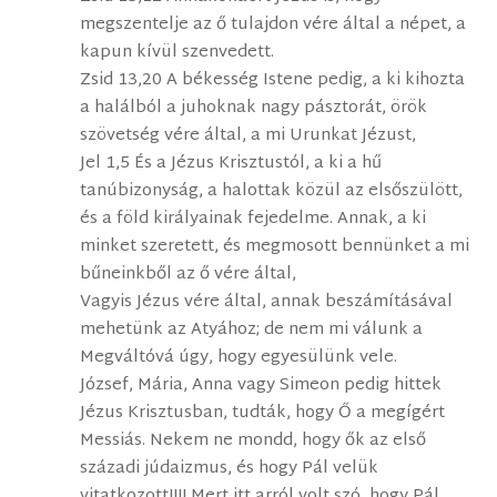
megszentelje az ő tulajdon vére által a népet, a
kapun kívül szenvedett.
Zsid 13,20 A békesség Istene pedig, a ki kihozta
a halálból a juhoknak nagy pásztorát, örök
szövetség vére által, a mi Urunkat Jézust,
Jel 1,5 És a Jézus Krisztustól, a ki a hű
tanúbizonyság, a halottak közül az elsőszülött,
és a föld királyainak fejedelme. Annak, a ki
minket szeretett, és megmosott bennünket a mi
bűneinkből az ő vére által,
Vagyis Jézus vére által, annak beszámításával
mehetünk az Atyához; de nem mi válunk a
Megváltóvá úgy, hogy egyesülünk vele.
József, Mária, Anna vagy Simeon pedig hittek
Jézus Krisztusban, tudták, hogy Ő a megígért
Messiás. Nekem ne mondd, hogy ők az első
századi júdaizmus, és hogy Pál velük
vitatkozott!!!! Mert itt arról volt szó, hogy Pál