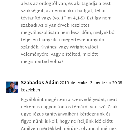
alvás az ördögtől van, és aki tagadja a test
szükségeit, az démonokra hallgat, tehát
tévtanító vagy (vö. 1Tim 4,1-5). Ezt így nem
szabad! Az olyan érvek részletes
megválaszolására nem lesz időm, melyekből
teljesen hiányzik a megértésre irányuló
szándék. Kiváncsi vagy Wright valódi
véleményére, vagy elítélted, mielőtt
megismerted volna?
Szabados Ádám
2010. december 3. péntek-n 20:08
közelében
Egyébként megértem a szenvedélyedet, mert
nekem is nagyon fontos témáról van szó. Csak
ugye Jézus tanítványaiként kérdeznünk és
figyelnünk is kell, hogy ne ítéljünk idő előtt.
Amilyen mértékkel mérünk, olyannal mérnek