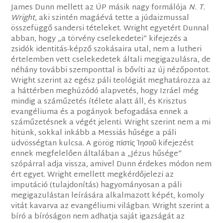
James Dunn mellett az ÚP másik nagy formálója
N. T.
Wright
, aki szintén magáévá tette a júdaizmussal
összefüggő sandersi tételeket. Wright egyetért Dunnal
abban, hogy „a törvény cselekedetei” kifejezés a
zsidók identitás-képző szokásaira utal, nem a lutheri
értelemben vett cselekedetek általi megigazulásra, de
néhány további szemponttal is bővíti az új nézőpontot.
Wright szerint az egész páli teológiát meghatározza az
a háttérben meghúzódó alapvetés, hogy Izráel még
mindig a száműzetés ítélete alatt áll, és Krisztus
evangéliuma és a pogányok befogadása ennek a
száműzetésnek a végét jelenti. Wright szerint nem a mi
hitünk, sokkal inkább a Messiás hűsége a páli
üdvösségtan kulcsa. A görög πίστίς Ἰησοῦ kifejezést
ennek megfelelően általában a „Jézus hűsége”
szópárral adja vissza, amivel Dunn érdekes módon nem
ért egyet. Wright emellett megkérdőjelezi az
imputáció (tulajdonítás) hagyományosan a páli
megigazulástan leírására alkalmazott képét, komoly
vitát kavarva az evangéliumi világban. Wright szerint a
bíró a bíróságon nem adhatja saját igazságát az