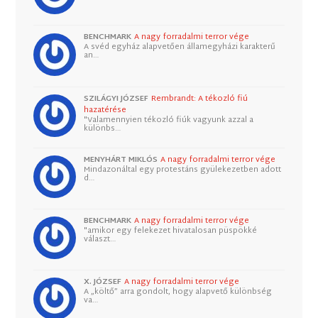
BENCHMARK
A nagy forradalmi terror vége
A svéd egyház alapvetően államegyházi karakterű
an…
SZILÁGYI JÓZSEF
Rembrandt: A tékozló fiú
hazatérése
"Valamennyien tékozló fiúk vagyunk azzal a
különbs…
MENYHÁRT MIKLÓS
A nagy forradalmi terror vége
Mindazonáltal egy protestáns gyülekezetben adott
d…
BENCHMARK
A nagy forradalmi terror vége
"amikor egy felekezet hivatalosan püspökké
választ…
X. JÓZSEF
A nagy forradalmi terror vége
A „költő” arra gondolt, hogy alapvető különbség
va…