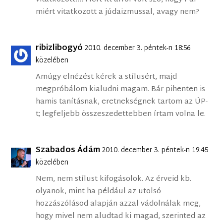
miért vitatkozott a júdaizmussal, avagy nem?
ribizlibogyó
2010. december 3. péntek-n 18:56
közelében
Amúgy elnézést kérek a stílusért, majd
megpróbálom kialudni magam. Bár pihenten is
hamis tanításnak, eretnekségnek tartom az ÚP-
t; legfeljebb összeszedettebben írtam volna le.
Szabados Ádám
2010. december 3. péntek-n 19:45
közelében
Nem, nem stílust kifogásolok. Az érveid kb.
olyanok, mint ha például az utolsó
hozzászólásod alapján azzal vádolnálak meg,
hogy mivel nem aludtad ki magad, szerinted az