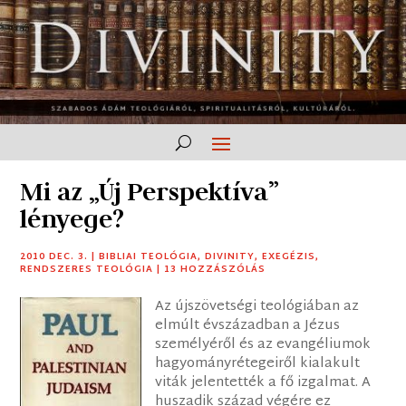
Mi az „Új Perspektíva”
lényege?
2010 DEC. 3.
|
BIBLIAI TEOLÓGIA
,
DIVINITY
,
EXEGÉZIS
,
RENDSZERES TEOLÓGIA
|
13 HOZZÁSZÓLÁS
Az újszövetségi teológiában az
elmúlt évszázadban a Jézus
személyéről és az evangéliumok
hagyományrétegeiről kialakult
viták jelentették a fő izgalmat. A
huszadik század végére ez