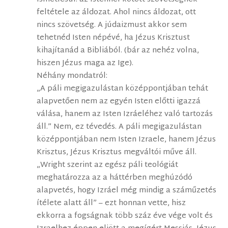
feltétele az áldozat. Ahol nincs áldozat, ott
nincs szövetség. A júdaizmust akkor sem
tehetnéd Isten népévé, ha Jézus Krisztust
kihajítanád a Bibliából. (bár az nehéz volna,
hiszen Jézus maga az Ige).
Néhány mondatról:
„A páli megigazulástan középpontjában tehát
alapvetően nem az egyén Isten előtti igazzá
válása, hanem az Isten Izráeléhez való tartozás
áll.” Nem, ez tévedés. A páli megigazulástan
középpontjában nem Isten Izraele, hanem Jézus
Krisztus, Jézus Krisztus megváltói műve áll.
„Wright szerint az egész páli teológiát
meghatározza az a háttérben meghúzódó
alapvetés, hogy Izráel még mindig a száműzetés
ítélete alatt áll” – ezt honnan vette, hisz
ekkorra a fogságnak több száz éve vége volt és