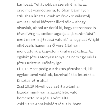
kárhozat. Tehát jobban szeretném, ha az
érveimet vennéd sorra, felőlem bármilyen
stílusban írhatsz, csak az érvekre válaszolj.
Ami az utolsó idézetet illeti tőle – ahogy
olvaslak, abból az derül ki, hogy teszerinted is
téved Wright, amikor tagadja a „beszámítást”;
mert mi nem „Jézussá válunk”, ahogy azt Wright
elképzeli, hanem az Ő vére által van
menetelünk a kegyelem királyi székéhez. Az
egyház Jézus Menyasszonya, és nem egy rakás
Jézus Krisztus. Néhány ige:
Ef 2,13 Most pedig a Krisztus Jézusban ti, kik
egykor távol valátok, közelvalókká lettetek a
Krisztus vére által.
Zsid 10,19 Mivelhogy azért atyámfiai
bizodalmunk van a szentélybe való
bemenetelre a Jézus vére által,
Zsid 13,12 Annakokáért Jézus is, hogy