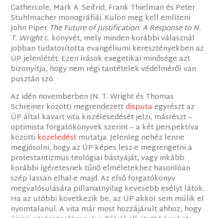
Gathercole, Mark A. Seifrid, Frank Thielman és Peter
Stuhlmacher monográfiái. Külön meg kell említeni
John Piper
The
Future of Justification: A Response to N.
T. Wright
c. könyvét, mely minden korábbi válasznál
jobban tudatosította evangéliumi keresztényekben az
ÚP jelenlétét. Ezen írások exegetikai minősége azt
bizonyítja, hogy nem régi tantételek védelméről van
pusztán szó.
Az idén novemberben (N. T. Wright és Thomas
Schreiner között) megrendezett
disputa
egyrészt az
ÚP által kavart vita kiszélesedését jelzi, másrészt –
optimista forgatókönyvek szerint – a két perspektíva
közötti
közeledést
mutatja. Jelenleg nehéz lenne
megjósolni, hogy az ÚP képes lesz-e megrengetni a
protestantizmus teológiai bástyáját, vagy inkább
korábbi ígéretesnek tűnő elméletekhez hasonlóan
szép lassan elhal-e majd. Az első forgatókönyv
megvalósulására pillanatnyilag kevesebb esélyt látok.
Ha az utóbbi következik be, az ÚP akkor sem múlik el
nyomtalanul. A vita már most hozzájárult ahhoz, hogy