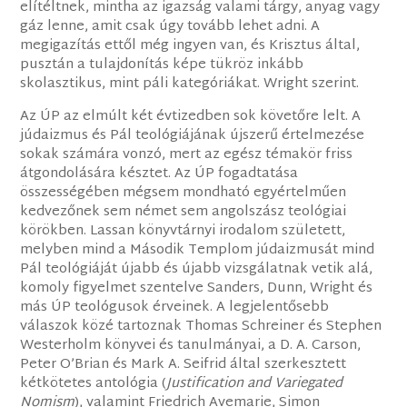
elítéltnek, mintha az igazság valami tárgy, anyag vagy
gáz lenne, amit csak úgy tovább lehet adni. A
megigazítás ettől még ingyen van, és Krisztus által,
pusztán a tulajdonítás képe tükröz inkább
skolasztikus, mint páli kategóriákat. Wright szerint.
Az ÚP az elmúlt két évtizedben sok követőre lelt. A
júdaizmus és Pál teológiájának újszerű értelmezése
sokak számára vonzó, mert az egész témakör friss
átgondolására késztet. Az ÚP fogadtatása
összességében mégsem mondható egyértelműen
kedvezőnek sem német sem angolszász teológiai
körökben. Lassan könyvtárnyi irodalom született,
melyben mind a Második Templom júdaizmusát mind
Pál teológiáját újabb és újabb vizsgálatnak vetik alá,
komoly figyelmet szentelve Sanders, Dunn, Wright és
más ÚP teológusok érveinek. A legjelentősebb
válaszok közé tartoznak Thomas Schreiner és Stephen
Westerholm könyvei és tanulmányai, a D. A. Carson,
Peter O’Brian és Mark A. Seifrid által szerkesztett
kétkötetes antológia (
Justification and Variegated
Nomism
), valamint Friedrich Avemarie, Simon