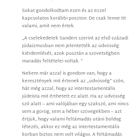
Sokat gondolkodtam ezen és az ezzel
kapcsolatos korábbi poszton. De csak lenne itt
valami, amit nem értek.
„A cselekedetek Sanders szerint az első századi
júdaizmusban nem jelentették az üdvösség
kiérdemlését, azok pusztán a szövetségben
maradás feltételei voltak. ”
Nekem már azzal is gondom van, hogy a
keresztények mit értenek az „üdvösség” szón,
hát még azzal, hogy az intertestamentális
júdeista mit érthetett ez alatt. Ha az üdvösség
szó alatt – ami valójában egy szakszó, ami nincs
sem a görög, sem a héber szövegekben – azt
értjük, hogy valami feltámadás utáni boldog
létezés, akkor ez még az intertestamentális
korban biztos nem volt világos. A feltámadás