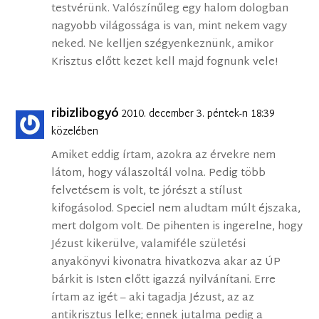
testvérünk. Valószínűleg egy halom dologban
nagyobb világossága is van, mint nekem vagy
neked. Ne kelljen szégyenkeznünk, amikor
Krisztus előtt kezet kell majd fognunk vele!
ribizlibogyó
2010. december 3. péntek-n 18:39
közelében
Amiket eddig írtam, azokra az érvekre nem
látom, hogy válaszoltál volna. Pedig több
felvetésem is volt, te jórészt a stílust
kifogásolod. Speciel nem aludtam múlt éjszaka,
mert dolgom volt. De pihenten is ingerelne, hogy
Jézust kikerülve, valamiféle születési
anyakönyvi kivonatra hivatkozva akar az ÚP
bárkit is Isten előtt igazzá nyilvánítani. Erre
írtam az igét – aki tagadja Jézust, az az
antikrisztus lelke; ennek jutalma pedig a