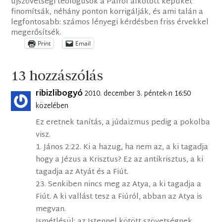
újszövetségi teológusok a Pálról alkotott képüket
finomítsák, néhány ponton korrigálják, és ami talán a
legfontosabb: számos lényegi kérdésben friss érvekkel
megerősítsék.
Print
Email
13 hozzászólás
ribizlibogyó
2010. december 3. péntek-n 16:50
közelében
Ez eretnek tanítás, a júdaizmus pedig a pokolba
visz.
1. János 2:22. Ki a hazug, ha nem az, a ki tagadja
hogy a Jézus a Krisztus? Ez az antikrisztus, a ki
tagadja az Atyát és a Fiút.
23. Senkiben nincs meg az Atya, a ki tagadja a
Fiút. A ki vallást tesz a Fiúról, abban az Atya is
megvan.
Ismétlésül: az Istennel kötött szövetségnek