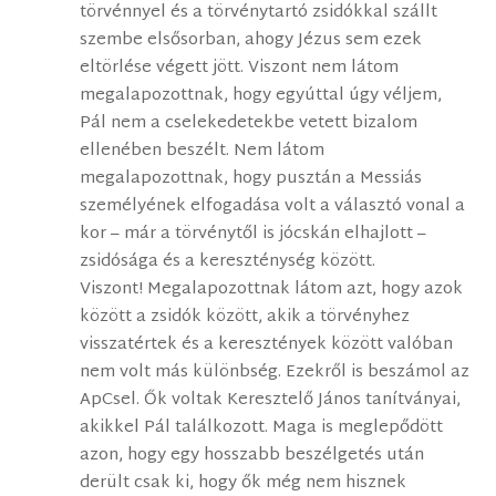
törvénnyel és a törvénytartó zsidókkal szállt
szembe elsősorban, ahogy Jézus sem ezek
eltörlése végett jött. Viszont nem látom
megalapozottnak, hogy egyúttal úgy véljem,
Pál nem a cselekedetekbe vetett bizalom
ellenében beszélt. Nem látom
megalapozottnak, hogy pusztán a Messiás
személyének elfogadása volt a választó vonal a
kor – már a törvénytől is jócskán elhajlott –
zsidósága és a kereszténység között.
Viszont! Megalapozottnak látom azt, hogy azok
között a zsidók között, akik a törvényhez
visszatértek és a keresztények között valóban
nem volt más különbség. Ezekről is beszámol az
ApCsel. Ők voltak Keresztelő János tanítványai,
akikkel Pál találkozott. Maga is meglepődött
azon, hogy egy hosszabb beszélgetés után
derült csak ki, hogy ők még nem hisznek