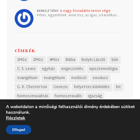
KERESZTÉNY
A nagy forradalmi terror vége
Péter, egyetértek. Amit írsz, az igaz, a katolikus…
CÍMKÉK
1Móz
2Móz
4Móz
Biblia
Bolyki László
bűn
C. S. Lewis
egyház
engesztelés
episztemológia
evangélium
evangéliumi
evolúció
exodusz
G. K. Chesterton
Genezis
helyettes bűnhődés
hit
homoszexualitás
homoszexuális
igazság
irodalom
Isten
Isten igéje
Isten országa
Jézus
A weboldalon a minőségi felhasználói élmény érdekében sütiket
használunk.
kegyelem
kereszt
Kierkegaard
Krisztus halála
Részletek
Kálvin
kálvinista
kálvinizmus
Leviticus
Luther
Elfogad
megváltás
Numeri
progresszív
Szabados Ádám