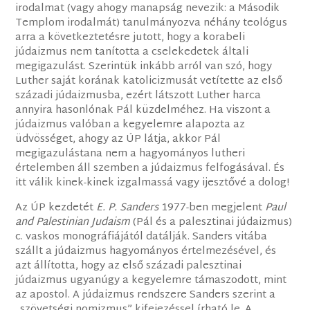
irodalmat (vagy ahogy manapság nevezik: a Második
Templom irodalmát) tanulmányozva néhány teológus
arra a következtetésre jutott, hogy a korabeli
júdaizmus nem tanította a cselekedetek általi
megigazulást. Szerintük inkább arról van szó, hogy
Luther saját korának katolicizmusát vetítette az első
századi júdaizmusba, ezért látszott Luther harca
annyira hasonlónak Pál küzdelméhez. Ha viszont a
júdaizmus valóban a kegyelemre alapozta az
üdvösséget, ahogy az ÚP látja, akkor Pál
megigazulástana nem a hagyományos lutheri
értelemben áll szemben a júdaizmus felfogásával. És
itt válik kinek-kinek izgalmassá vagy ijesztővé a dolog!
Az ÚP kezdetét
E. P. Sanders
1977-ben megjelent
Paul
and Palestinian Judaism
(Pál és a palesztinai júdaizmus)
c. vaskos monográfiájától datálják. Sanders vitába
szállt a júdaizmus hagyományos értelmezésével, és
azt állította, hogy az első századi palesztinai
júdaizmus ugyanúgy a kegyelemre támaszodott, mint
az apostol. A júdaizmus rendszere Sanders szerint a
„szövetségi nomizmus” kifejezéssel írható le. A