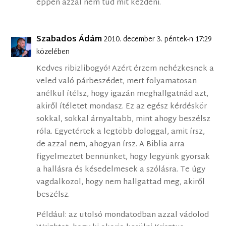
éppen azzal nem tud mit kezdeni.
Szabados Ádám
2010. december 3. péntek-n 17:29
közelében
Kedves ribizlibogyó! Azért érzem nehézkesnek a
veled való párbeszédet, mert folyamatosan
anélkül ítélsz, hogy igazán meghallgatnád azt,
akiről ítéletet mondasz. Ez az egész kérdéskör
sokkal, sokkal árnyaltabb, mint ahogy beszélsz
róla. Egyetértek a legtöbb dologgal, amit írsz,
de azzal nem, ahogyan írsz. A Biblia arra
figyelmeztet bennünket, hogy legyünk gyorsak
a hallásra és késedelmesek a szólásra. Te úgy
vagdalkozol, hogy nem hallgattad meg, akiről
beszélsz.
Például: az utolsó mondatodban azzal vádolod