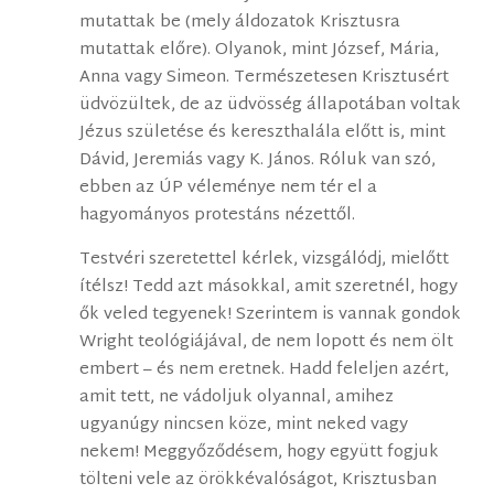
mutattak be (mely áldozatok Krisztusra
mutattak előre). Olyanok, mint József, Mária,
Anna vagy Simeon. Természetesen Krisztusért
üdvözültek, de az üdvösség állapotában voltak
Jézus születése és kereszthalála előtt is, mint
Dávid, Jeremiás vagy K. János. Róluk van szó,
ebben az ÚP véleménye nem tér el a
hagyományos protestáns nézettől.
Testvéri szeretettel kérlek, vizsgálódj, mielőtt
ítélsz! Tedd azt másokkal, amit szeretnél, hogy
ők veled tegyenek! Szerintem is vannak gondok
Wright teológiájával, de nem lopott és nem ölt
embert – és nem eretnek. Hadd feleljen azért,
amit tett, ne vádoljuk olyannal, amihez
ugyanúgy nincsen köze, mint neked vagy
nekem! Meggyőződésem, hogy együtt fogjuk
tölteni vele az örökkévalóságot, Krisztusban