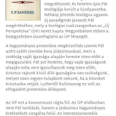
megváltozott, és hirtelen újra Pál
teológiája került a középpontba.
Néhány jelentős teológus ugyanis
új paradigmát javasolt Pál
megértéséhez, mely a teológiai szakzsargonban az „Új
Perspektíva” (ÚP) nevet kapta. Megpróbálom ebben a
bejegyzésben összefoglalni az ÚP lényegét.
A hagyományos protestáns megközelítés szerint Pál
azért szállt szembe kora júdaizmusával, mert a
zsidóság saját igazsága alapján kereste Isten előtt a
megigazulást. Pál azt hirdette, hogy saját igazságunk
alapján soha nem igazulhatunk meg Isten előtt,
Krisztus rajtunk kívül álló igazságára van szükségünk,
melyet Isten ingyen tulajdonít nekünk, ha a hitünket
Krisztusba vetjük. Luthertől Bultmannig ez volt az
elfogadott protestáns álláspont.
Az ÚP ezt a konszenzust rúgta föl. Az ÚP elsősorban
nem Pál tanítását, hanem a júdaizmus hagyományos
értékelését vizsgálta felül. Az intertestamentális