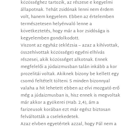
közösséghez tartozik, az részese e kegyelmi
állapotnak. Tehát zsidónak lenni nem érdem
volt, hanem kegyelem. Ebben az értelemben
természetesen helyénvaló lenne a
következtetés, hogy már a kor zsidósága is
kegyelemben gondolkodott.
Viszont az egyház (eklézsia – azaz a kihívottak,
összehívottak közössége) egyéni elhívás
részesei, akik közösséget alkotnak. Ennek
megfelelői a júdaizmusban talán inkább a kor
prozelitái voltak. Akiknek bizony be kellett egy
csomó feltételt tölteni. S minden bizonnyal
valaha a hit lehetett ebben az elvi mozgató erő
még a júdaizmusban is, hisz ennek is megvoltak
már akkor a gyökerei (Hab. 2,4), ám a
farizeusok korában ezt már egész biztosan
felváltották a cselekedetek.
Azaz elvben egyetértek azzal, hogy Pál nem a