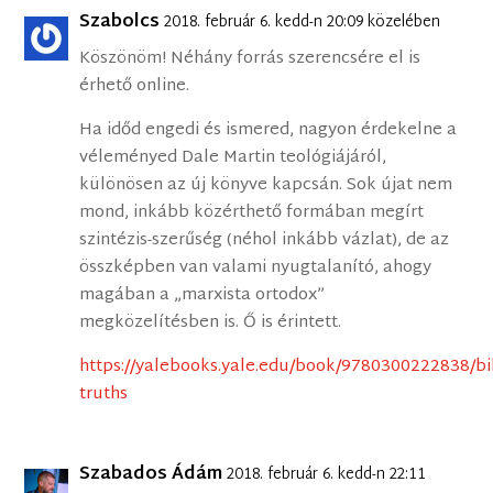
Szabolcs
2018. február 6. kedd-n 20:09 közelében
Köszönöm! Néhány forrás szerencsére el is
érhető online.
Ha időd engedi és ismered, nagyon érdekelne a
véleményed Dale Martin teológiájáról,
különösen az új könyve kapcsán. Sok újat nem
mond, inkább közérthető formában megírt
szintézis-szerűség (néhol inkább vázlat), de az
összképben van valami nyugtalanító, ahogy
magában a „marxista ortodox”
megközelítésben is. Ő is érintett.
https://yalebooks.yale.edu/book/9780300222838/bib
truths
Szabados Ádám
2018. február 6. kedd-n 22:11