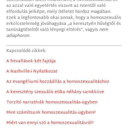
az azzal való egyetértés viszont az Istentől való
elfordulás jelképe, mely ítéletet hordoz magában.
Ezek a legfontosabb okai annak, hogy a homoszexuális
erkölcstelenség jóváhagyása „a keresztyén hűségtől és
tanúságtételtől való lényegi eltérés”, vagyis
nem
adiaphoron
.
Kapcsolódó cikkek:
A hitvallások két fajtája
A Nashville-i Nyilatkozat
Az evangéliumi hozzáállás a homoszexualitáshoz
A keresztény szexuális etika néhány sarokköve
Torzító narratívák homoszexualitás-ügyben
Mire számítsunk homoszexualitás-ügyben?
Miért van ennyi szó a homoszexualitásról?