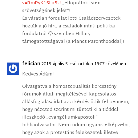
v=RmPyK15Lu5U
„elloptátok Isten
szövetségének jelét”!
És váratlan fordulat lett! Családszervezetek
hozták a jó hírt, a családok iránti politikai
fordulatról 🙂 szemben Hillary
támogatottságával (a Planet Parenthooddal)!
felician
2018. április 5. csütörtök-n 19:07 közelében
Kedves Ádám!
Olvasgatva a homoszexualitás keresztény
fórumok általi megítélésével kapcsolatos
állásfoglalásaidat az a kérdés ötlik fel bennem,
hogy nézeted szerint mi tünteti ki a tiéddel
illeszkedő „evangéliumi-apostoli”
bibliaolvasatot. Nem tudom ugyanis elképzelni,
hogy azok a protestáns felekezetek illetve