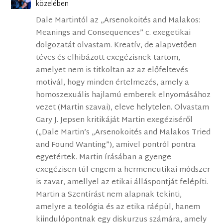
közelében
Dale Martintól az „Arsenokoités and Malakos:
Meanings and Consequences” c. exegetikai
dolgozatát olvastam. Kreatív, de alapvetően
téves és elhibázott exegézisnek tartom,
amelyet nem is titkoltan az az előfeltevés
motivál, hogy minden értelmezés, amely a
homoszexuális hajlamú emberek elnyomásához
vezet (Martin szavai), eleve helytelen. Olvastam
Gary J. Jepsen kritikáját Martin exegéziséről
(„Dale Martin’s „Arsenokoités and Malakos Tried
and Found Wanting”), amivel pontról pontra
egyetértek. Martin írásában a gyenge
exegézisen túl engem a hermeneutikai módszer
is zavar, amellyel az etikai álláspontját felépíti.
Martin a Szentírást nem alapnak tekinti,
amelyre a teológia és az etika ráépül, hanem
kiindulópontnak egy diskurzus számára, amely