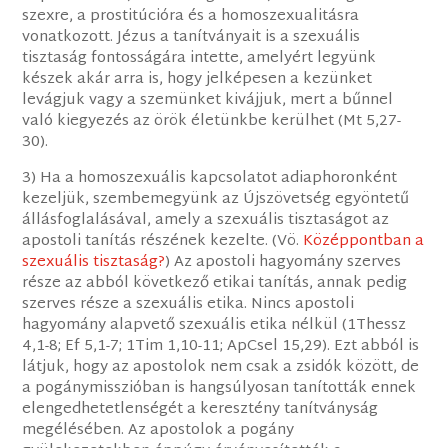
szexre, a prostitúcióra és a homoszexualitásra
vonatkozott. Jézus a tanítványait is a szexuális
tisztaság fontosságára intette, amelyért legyünk
készek akár arra is, hogy jelképesen a kezünket
levágjuk vagy a szemünket kivájjuk, mert a bűnnel
való kiegyezés az örök életünkbe kerülhet (Mt 5,27-
30).
3) Ha a homoszexuális kapcsolatot adiaphoronként
kezeljük, szembemegyünk az Újszövetség egyöntetű
állásfoglalásával, amely a szexuális tisztaságot az
apostoli tanítás részének kezelte. (Vö.
Középpontban a
szexuális tisztaság?
) Az apostoli hagyomány szerves
része az abból következő etikai tanítás, annak pedig
szerves része a szexuális etika. Nincs apostoli
hagyomány alapvető szexuális etika nélkül (1Thessz
4,1-8; Ef 5,1-7; 1Tim 1,10-11; ApCsel 15,29). Ezt abból is
látjuk, hogy az apostolok nem csak a zsidók között, de
a pogánymisszióban is hangsúlyosan tanították ennek
elengedhetetlenségét a keresztény tanítványság
megélésében. Az apostolok a pogány