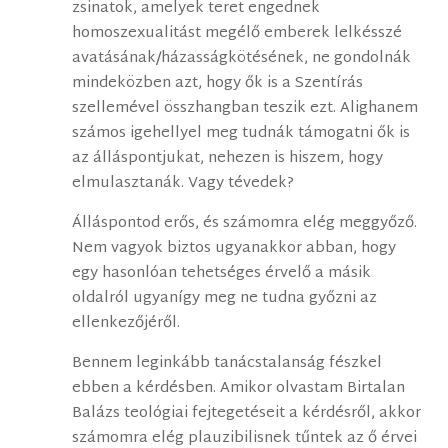
zsinatok, amelyek teret engednek
homoszexualitást megélő emberek lelkésszé
avatásának/házasságkötésének, ne gondolnák
mindeközben azt, hogy ők is a Szentírás
szellemével összhangban teszik ezt. Alighanem
számos igehellyel meg tudnák támogatni ők is
az álláspontjukat, nehezen is hiszem, hogy
elmulasztanák. Vagy tévedek?
Álláspontod erős, és számomra elég meggyőző.
Nem vagyok biztos ugyanakkor abban, hogy
egy hasonlóan tehetséges érvelő a másik
oldalról ugyanígy meg ne tudna győzni az
ellenkezőjéről.
Bennem leginkább tanácstalanság fészkel
ebben a kérdésben. Amikor olvastam Birtalan
Balázs teológiai fejtegetéseit a kérdésről, akkor
számomra elég plauzibilisnek tűntek az ő érvei