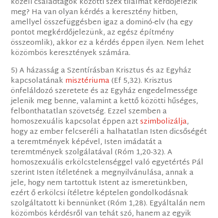
közeli családtagok közötti szex tilalmát kérdőjelezik
meg? Ha van olyan kérdés a keresztény hitben,
amellyel összefüggésben igaz a dominó-elv (ha egy
pontot megkérdőjelezünk, az egész építmény
összeomlik), akkor ez a kérdés éppen ilyen. Nem lehet
közömbös keresztények számára.
5) A házasság a Szentírásban Krisztus és az Egyház
kapcsolatának
misztériuma
(Ef 5,32). Krisztus
önfeláldozó szeretete és az Egyház engedelmessége
jelenik meg benne, valamint a kettő közötti hűséges,
felbonthatatlan szövetség. Ezzel szemben a
homoszexuális kapcsolat éppen azt
szimbolizálja
,
hogy az ember felcseréli a halhatatlan Isten dicsőségét
a teremtmények képével, Isten imádatát a
teremtmények szolgálatával (Róm 1,20-32). A
homoszexuális erkölcstelenséggel való egyetértés Pál
szerint Isten ítéletének a megnyilvánulása, annak a
jele, hogy nem tartottuk Istent az ismeretünkben,
ezért ő erkölcsi ítéletre képtelen gondolkodásnak
szolgáltatott ki bennünket (Róm 1,28). Egyáltalán nem
közömbös kérdésről van tehát szó, hanem az egyik