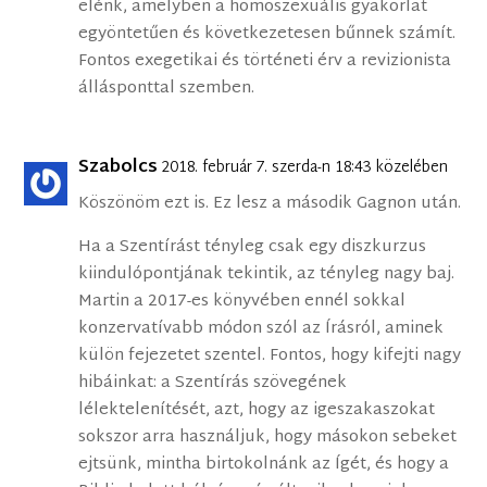
elénk, amelyben a homoszexuális gyakorlat
egyöntetűen és következetesen bűnnek számít.
Fontos exegetikai és történeti érv a revizionista
állásponttal szemben.
Szabolcs
2018. február 7. szerda-n 18:43 közelében
Köszönöm ezt is. Ez lesz a második Gagnon után.
Ha a Szentírást tényleg csak egy diszkurzus
kiindulópontjának tekintik, az tényleg nagy baj.
Martin a 2017-es könyvében ennél sokkal
konzervatívabb módon szól az Írásról, aminek
külön fejezetet szentel. Fontos, hogy kifejti nagy
hibáinkat: a Szentírás szövegének
lélektelenítését, azt, hogy az igeszakaszokat
sokszor arra használjuk, hogy másokon sebeket
ejtsünk, mintha birtokolnánk az Ígét, és hogy a