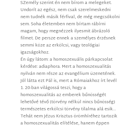
SZemély szerint én nem bírom a melegeket.
Undorít az egész, nem csak szerelmeskedni
nem tudnék másik férfival, de még megcsókolni
sem. Soha életemben nem bírtam rábírni
magam, hogy megnézzek ilyesmit ábrázoló
filmet. De persze ennek a személyes érzésnek
semmi köze az erkölcsi, vagy teológiai
igazságokhoz.
Én úgy látom: a homoszexuális párkapcsolat
kérdése: adiaphora. Mert a homoszexualitás
nyilván nem része az evangélium üzenetének.
Jól látta ezt Pál is, mert a Rómaiakhoz írt levél
1. 20-ban világossá teszi, hogy a
homoszexualitás az emberek bűnösségét
lehetővé tévő (törvény nélkül nincs bűnösség)
természetes erkölcsi törvény tilalma alá esik…
Tehát nem Jézus Krisztus örömhíréhez tartozik
a homoszexualitás elítélése, hanem éppen