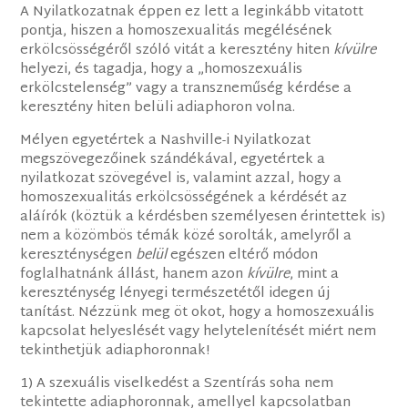
A Nyilatkozatnak éppen ez lett a leginkább vitatott
pontja, hiszen a homoszexualitás megélésének
erkölcsösségéről szóló vitát a keresztény hiten
kívülre
helyezi, és tagadja, hogy a „homoszexuális
erkölcstelenség” vagy a transzneműség kérdése a
keresztény hiten belüli adiaphoron volna.
Mélyen egyetértek a Nashville-i Nyilatkozat
megszövegezőinek szándékával, egyetértek a
nyilatkozat szövegével is, valamint azzal, hogy a
homoszexualitás erkölcsösségének a kérdését az
aláírók (köztük a kérdésben személyesen érintettek is)
nem a közömbös témák közé sorolták, amelyről a
kereszténységen
belül
egészen eltérő módon
foglalhatnánk állást, hanem azon
kívülre
, mint a
kereszténység lényegi természetétől idegen új
tanítást. Nézzünk meg öt okot, hogy a homoszexuális
kapcsolat helyeslését vagy helytelenítését miért nem
tekinthetjük adiaphoronnak!
1) A szexuális viselkedést a Szentírás soha nem
tekintette adiaphoronnak, amellyel kapcsolatban