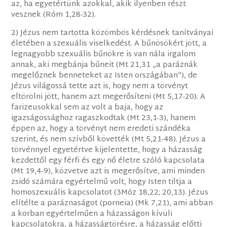
az, ha egyetértünk azokkal, akik ilyenben részt
vesznek (Róm 1,28-32).
2) Jézus nem tartotta közömbös kérdésnek tanítványai
életében a szexuális viselkedést. A bűnösökért jött, a
legnagyobb szexuális bűnökre is van nála irgalom
annak, aki megbánja bűneit (Mt 21,31 „a paráznák
megelőznek benneteket az Isten országában”), de
Jézus világossá tette azt is, hogy nem a törvényt
eltörölni jött, hanem azt megerősíteni (Mt 5,17-20). A
farizeusokkal sem az volt a baja, hogy az
igazságossághoz ragaszkodtak (Mt 23,1-3), hanem
éppen az, hogy a törvényt nem eredeti szándéka
szerint, és nem szívből követték (Mt 5,21-48). Jézus a
törvénnyel egyetértve kijelentette, hogy a házasság
kezdettől egy férfi és egy nő életre szóló kapcsolata
(Mt 19,4-9), közvetve azt is megerősítve, ami minden
zsidó számára egyértelmű volt, hogy Isten tiltja a
homoszexuális kapcsolatot (3Móz 18,22; 20,13). Jézus
elítélte a paráznaságot (porneia) (Mk 7,21), ami abban
a korban egyértelműen a házasságon kívüli
kapcsolatokra, a házasságtörésre, a házasság előtti