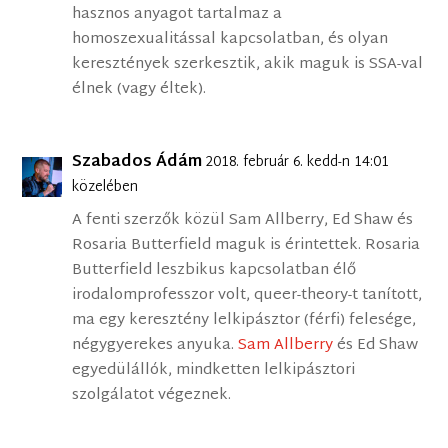
hasznos anyagot tartalmaz a
homoszexualitással kapcsolatban, és olyan
keresztények szerkesztik, akik maguk is SSA-val
élnek (vagy éltek).
Szabados Ádám
2018. február 6. kedd-n 14:01
közelében
A fenti szerzők közül Sam Allberry, Ed Shaw és
Rosaria Butterfield maguk is érintettek. Rosaria
Butterfield leszbikus kapcsolatban élő
irodalomprofesszor volt, queer-theory-t tanított,
ma egy keresztény lelkipásztor (férfi) felesége,
négygyerekes anyuka.
Sam Allberry
és Ed Shaw
egyedülállók, mindketten lelkipásztori
szolgálatot végeznek.