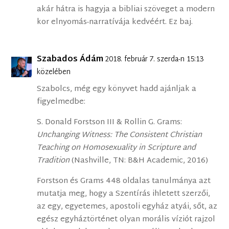
akár hátra is hagyja a bibliai szöveget a modern
kor elnyomás-narratívája kedvéért. Ez baj.
Szabados Ádám
2018. február 7. szerda-n 15:13
közelében
Szabolcs, még egy könyvet hadd ajánljak a
figyelmedbe:
S. Donald Forstson III & Rollin G. Grams:
Unchanging Witness: The Consistent Christian
Teaching on Homosexuality in Scripture and
Tradition
(Nashville, TN: B&H Academic, 2016)
Forstson és Grams 448 oldalas tanulmánya azt
mutatja meg, hogy a Szentírás ihletett szerzői,
az egy, egyetemes, apostoli egyház atyái, sőt, az
egész egyháztörténet olyan morális víziót rajzol