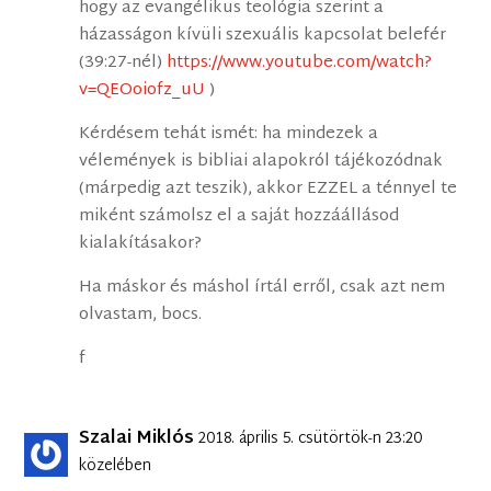
hogy az evangélikus teológia szerint a
házasságon kívüli szexuális kapcsolat belefér
(39:27-nél)
https://www.youtube.com/watch?
v=QEOoiofz_uU
)
Kérdésem tehát ismét: ha mindezek a
vélemények is bibliai alapokról tájékozódnak
(márpedig azt teszik), akkor EZZEL a ténnyel te
miként számolsz el a saját hozzáállásod
kialakításakor?
Ha máskor és máshol írtál erről, csak azt nem
olvastam, bocs.
f
Szalai Miklós
2018. április 5. csütörtök-n 23:20
közelében