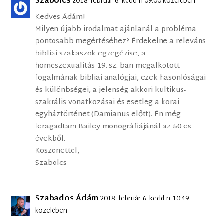
Szabolcs
2018. február 6. kedd-n 09:00 közelében
Kedves Ádám!
Milyen újabb irodalmat ajánlanál a probléma
pontosabb megértéséhez? Érdekelne a releváns
bibliai szakaszok egzegézise, a
homoszexualitás 19. sz.-ban megalkotott
fogalmának bibliai analógjai, ezek hasonlóságai
és különbségei, a jelenség akkori kultikus-
szakrális vonatkozásai és esetleg a korai
egyháztörténet (Damianus előtt). Én még
leragadtam Bailey monográfiájánál az 50-es
évekből.
Köszönettel,
Szabolcs
Szabados Ádám
2018. február 6. kedd-n 10:49
közelében