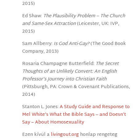
2015)
Ed Shaw:
The Plausibility Problem – The Church
and Same-Sex Attraction
(Leicester, UK: IVP,
2015)
Sam Allberry:
Is God Anti-Gay?
(The Good Book
Company, 2013)
Rosaria Champagne Butterfield:
The Secret
Thoughts of an Unlikely Convert: An English
Professor’s Journey into Christian Faith
(Pittsburgh, PA: Crown & Covenant Publications,
2014)
Stanton L. Jones:
A Study Guide and Response to
Mel White’s What the Bible Says – and Doesn’t
Say – About Homosexuality
Ezen kívül a
livingout.org
honlap rengeteg