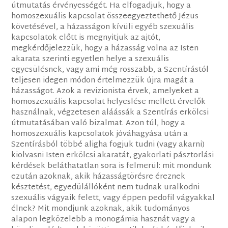
útmutatás érvényességét. Ha elfogadjuk, hogy a
homoszexuális kapcsolat összeegyeztethető Jézus
követésével, a házasságon kívüli egyéb szexuális
kapcsolatok előtt is megnyitjuk az ajtót,
megkérdőjelezzük, hogy a házasság volna az Isten
akarata szerinti egyetlen helye a szexuális
egyesülésnek, vagy ami még rosszabb, a Szentírástól
teljesen idegen módon értelmezzük újra magát a
házasságot. Azok a revizionista érvek, amelyeket a
homoszexuális kapcsolat helyeslése mellett érvelők
használnak, végzetesen aláássák a Szentírás erkölcsi
útmutatásában való bizalmat. Azon túl, hogy a
homoszexuális kapcsolatok jóváhagyása után a
Szentírásból többé aligha fogjuk tudni (vagy akarni)
kiolvasni Isten erkölcsi akaratát, gyakorlati pásztorlási
kérdések beláthatatlan sora is felmerül: mit mondunk
ezután azoknak, akik házasságtörésre éreznek
késztetést, egyedülállóként nem tudnak uralkodni
szexuális vágyaik felett, vagy éppen pedofil vágyakkal
élnek? Mit mondjunk azoknak, akik tudományos
alapon legközelebb a monogámia hasznát vagy a