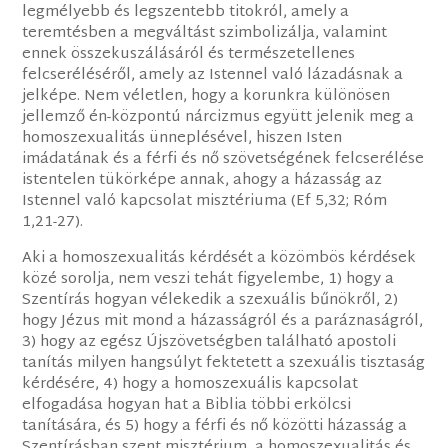
legmélyebb és legszentebb titokról, amely a
teremtésben a megváltást szimbolizálja, valamint
ennek összekuszálásáról és természetellenes
felcseréléséről, amely az Istennel való lázadásnak a
jelképe. Nem véletlen, hogy a korunkra különösen
jellemző én-központú nárcizmus együtt jelenik meg a
homoszexualitás ünneplésével, hiszen Isten
imádatának és a férfi és nő szövetségének felcserélése
istentelen tükörképe annak, ahogy a házasság az
Istennel való kapcsolat misztériuma (Ef 5,32; Róm
1,21-27).
Aki a homoszexualitás kérdését a közömbös kérdések
közé sorolja, nem veszi tehát figyelembe, 1) hogy a
Szentírás hogyan vélekedik a szexuális bűnökről, 2)
hogy Jézus mit mond a házasságról és a paráznaságról,
3) hogy az egész Újszövetségben található apostoli
tanítás milyen hangsúlyt fektetett a szexuális tisztaság
kérdésére, 4) hogy a homoszexuális kapcsolat
elfogadása hogyan hat a Biblia többi erkölcsi
tanítására, és 5) hogy a férfi és nő közötti házasság a
Szentírásban szent misztérium, a homoszexualitás és