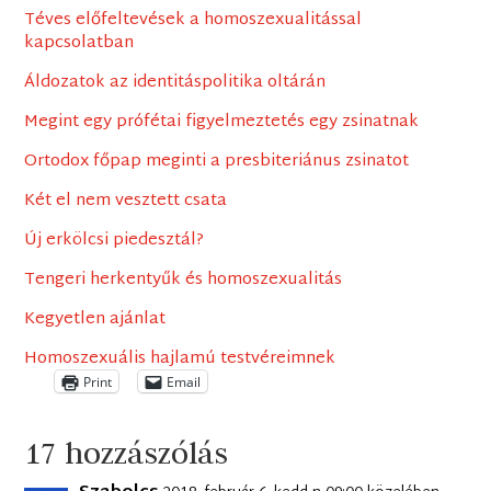
Téves előfeltevések a homoszexualitással
kapcsolatban
Áldozatok az identitáspolitika oltárán
Megint egy prófétai figyelmeztetés egy zsinatnak
Ortodox főpap meginti a presbiteriánus zsinatot
Két el nem vesztett csata
Új erkölcsi piedesztál?
Tengeri herkentyűk és homoszexualitás
Kegyetlen ajánlat
Homoszexuális hajlamú testvéreimnek
Print
Email
17 hozzászólás