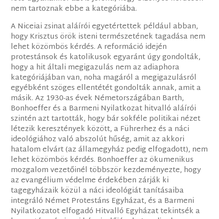
nem tartoznak ebbe a kategóriába.
A Niceiai zsinat aláírói egyetértettek például abban,
hogy Krisztus örök isteni természetének tagadása nem
lehet közömbös kérdés. A reformáció idején
protestánsok és katolikusok egyaránt úgy gondolták,
hogy a hit általi megigazulás nem az adiaphora
kategóriájában van, noha magáról a megigazulásról
egyébként szöges ellentétét gondolták annak, amit a
másik. Az 1930-as évek Németországában Barth,
Bonhoeffer és a Barmeni Nyilatkozat hitvalló aláírói
szintén azt tartották, hogy bár sokféle politikai nézet
létezik keresztények között, a Führerhez és a náci
ideológiához való abszolút hűség, amit az akkori
hatalom elvárt (az államegyház pedig elfogadott), nem
lehet közömbös kérdés. Bonhoeffer az ökumenikus
mozgalom vezetőinél többször kezdeményezte, hogy
az evangélium védelme érdekében zárják ki
tagegyházaik közül a náci ideológiát tanításaiba
integráló Német Protestáns Egyházat, és a Barmeni
Nyilatkozatot elfogadó Hitvalló Egyházat tekintsék a