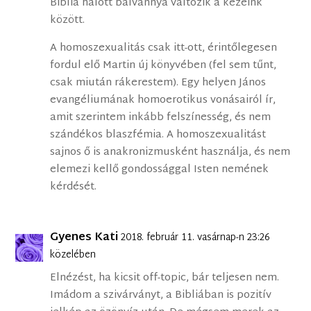
Biblia halott bálvánnyá változik a kezeink
között.
A homoszexualitás csak itt-ott, érintőlegesen
fordul elő Martin új könyvében (fel sem tűnt,
csak miután rákerestem). Egy helyen János
evangéliumának homoerotikus vonásairól ír,
amit szerintem inkább felszínesség, és nem
szándékos blaszfémia. A homoszexualitást
sajnos ő is anakronizmusként használja, és nem
elemezi kellő gondossággal Isten nemének
kérdését.
Gyenes Kati
2018. február 11. vasárnap-n 23:26
közelében
Elnézést, ha kicsit off-topic, bár teljesen nem.
Imádom a szivárványt, a Bibliában is pozitív