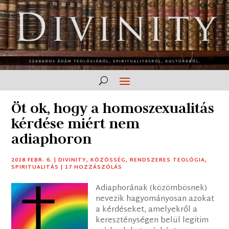
Öt ok, hogy a homoszexualitás
kérdése miért nem
adiaphoron
2018 FEBR. 6.
|
DIVINITY
,
KÖZÖSSÉG
,
RENDSZERES TEOLÓGIA
,
SPIRITUALITÁS
|
17 HOZZÁSZÓLÁS
Adiaphorának (közömbösnek)
nevezik hagyományosan azokat
a kérdéseket, amelyekről a
kereszténységen belül legitim