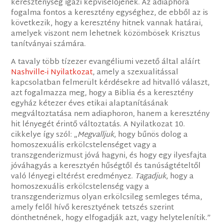
kereszténység igazi képviselőjének. Az adiaphora
fogalma fontos a keresztény egységhez, de ebből az is
következik, hogy a keresztény hitnek vannak határai,
amelyek viszont nem lehetnek közömbösek Krisztus
tanítványai számára.
A tavaly több tízezer evangéliumi vezető által aláírt
Nashville-i Nyilatkozat
, amely a szexualitással
kapcsolatban felmerült kérdésekre ad hitvalló választ,
azt fogalmazza meg, hogy a Biblia és a keresztény
egyház kétezer éves etikai alaptanításának
megváltoztatása nem adiaphoron, hanem a keresztény
hit lényegét érintő változtatás. A Nyilatkozat 10.
cikkelye így szól: „
Megvalljuk
, hogy bűnös dolog a
homoszexuális erkölcstelenséget vagy a
transzgenderizmust jóvá hagyni, és hogy egy ilyesfajta
jóváhagyás a keresztyén hűségtől és tanúságtételtől
való lényegi eltérést eredményez.
Tagadjuk
, hogy a
homoszexuális erkölcstelenség vagy a
transzgenderizmus olyan erkölcsileg semleges téma,
amely felől hívő keresztyének tetszés szerint
dönthetnének, hogy elfogadják azt, vagy helytelenítik.”