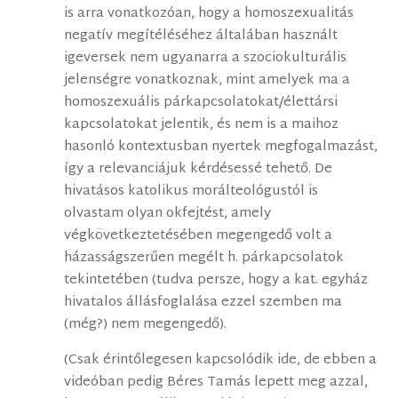
is arra vonatkozóan, hogy a homoszexualitás
negatív megítéléséhez általában használt
igeversek nem ugyanarra a szociokulturális
jelenségre vonatkoznak, mint amelyek ma a
homoszexuális párkapcsolatokat/élettársi
kapcsolatokat jelentik, és nem is a maihoz
hasonló kontextusban nyertek megfogalmazást,
így a relevanciájuk kérdésessé tehető. De
hivatásos katolikus morálteológustól is
olvastam olyan okfejtést, amely
végkövetkeztetésében megengedő volt a
házasságszerűen megélt h. párkapcsolatok
tekintetében (tudva persze, hogy a kat. egyház
hivatalos állásfoglalása ezzel szemben ma
(még?) nem megengedő).
(Csak érintőlegesen kapcsolódik ide, de ebben a
videóban pedig Béres Tamás lepett meg azzal,