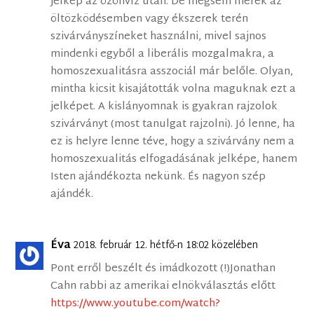
jelkép az özönvíz után. De mégsem merek az
öltözködésemben vagy ékszerek terén
szivárványszíneket használni, mivel sajnos
mindenki egyből a liberális mozgalmakra, a
homoszexualitásra asszociál már belőle. Olyan,
mintha kicsit kisajátották volna maguknak ezt a
jelképet. A kislányomnak is gyakran rajzolok
szivárványt (most tanulgat rajzolni). Jó lenne, ha
ez is helyre lenne téve, hogy a szivárvány nem a
homoszexualitás elfogadásának jelképe, hanem
Isten ajándékozta nekünk. És nagyon szép
ajándék.
Éva
2018. február 12. hétfő-n 18:02 közelében
Pont erről beszélt és imádkozott (!)Jonathan
Cahn rabbi az amerikai elnökválasztás előtt
https://www.youtube.com/watch?