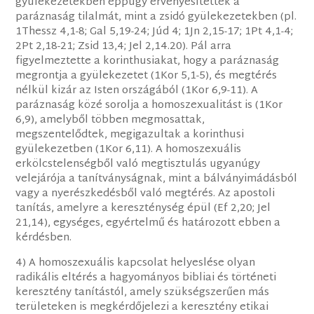
gyülekezetekben éppúgy érvényesítették a
paráznaság tilalmát, mint a zsidó gyülekezetekben (pl.
1Thessz 4,1-8; Gal 5,19-24; Júd 4; 1Jn 2,15-17; 1Pt 4,1-4;
2Pt 2,18-21; Zsid 13,4; Jel 2,14.20). Pál arra
figyelmeztette a korinthusiakat, hogy a paráznaság
megrontja a gyülekezetet (1Kor 5,1-5), és megtérés
nélkül kizár az Isten országából (1Kor 6,9-11). A
paráznaság közé sorolja a homoszexualitást is (1Kor
6,9), amelyből többen megmosattak,
megszentelődtek, megigazultak a korinthusi
gyülekezetben (1Kor 6,11). A homoszexuális
erkölcstelenségből való megtisztulás ugyanúgy
velejárója a tanítványságnak, mint a bálványimádásból
vagy a nyerészkedésből való megtérés. Az apostoli
tanítás, amelyre a kereszténység épül (Ef 2,20; Jel
21,14), egységes, egyértelmű és határozott ebben a
kérdésben.
4) A homoszexuális kapcsolat helyeslése olyan
radikális eltérés a hagyományos bibliai és történeti
keresztény tanítástól, amely szükségszerűen más
területeken is megkérdőjelezi a keresztény etikai