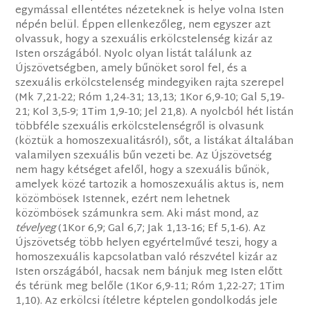
egymással ellentétes nézeteknek is helye volna Isten
népén belül. Éppen ellenkezőleg, nem egyszer azt
olvassuk, hogy a szexuális erkölcstelenség kizár az
Isten országából. Nyolc olyan listát találunk az
Újszövetségben, amely bűnöket sorol fel, és a
szexuális erkölcstelenség mindegyiken rajta szerepel
(Mk 7,21-22; Róm 1,24-31; 13,13; 1Kor 6,9-10; Gal 5,19-
21; Kol 3,5-9; 1Tim 1,9-10; Jel 21,8). A nyolcból hét listán
többféle szexuális erkölcstelenségről is olvasunk
(köztük a homoszexualitásról), sőt, a listákat általában
valamilyen szexuális bűn vezeti be. Az Újszövetség
nem hagy kétséget afelől, hogy a szexuális bűnök,
amelyek közé tartozik a homoszexuális aktus is, nem
közömbösek Istennek, ezért nem lehetnek
közömbösek számunkra sem. Aki mást mond, az
tévelyeg
(1Kor 6,9; Gal 6,7; Jak 1,13-16; Ef 5,1-6). Az
Újszövetség több helyen egyértelművé teszi, hogy a
homoszexuális kapcsolatban való részvétel kizár az
Isten országából, hacsak nem bánjuk meg Isten előtt
és térünk meg belőle (1Kor 6,9-11; Róm 1,22-27; 1Tim
1,10). Az erkölcsi ítéletre képtelen gondolkodás jele