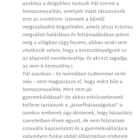
azokhoz a dolgokhoz tartozik Pál szerint a
homoszexualitás, amelyek miatt rászorulunk
erre az örömhírre: Istennek a bűntől
megszabadító kegyelmére, amely Jézus Krisztus
megváltói halálában és feltámadásában jelent
meg a világban (úgy hiszem, abban senki sem
vitatkozik velem, hogy a kereszténységnek ez
az alapvető mondanivalója, és aki ezt tagadja,
az nem is keresztény.).
Pál azonban – és nyomában tudtommal senki
más – nem magyarázza el, hogy miért bűn a
homoszexualitás. Mert nem jár
gyermekáldással? De akkor erkölcstelennek
kellene tartanunk a „józsefházasságokat” is
(amikor emberek úgy döntenek, hogy házastársi
szeretetben élnek együtt, de nem folytatnak
szexuális kapcsolatot) és a gyermekvállalásra
valamilyen fizikai okból alkalmatlan emberek