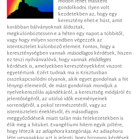
módon lehet másként
gondolkodni. Ilyen volt
kezdetekben az, hogy egy
keresztény ehet-e húst, amit
korábban bálványoknak áldoztak,
megkülönböztessen-e a héten egy napot a többitől,
vagy hogy milyen sorrendben végezzék az
istentisztelet különböző elemeit. Fontos, hogy a
kereszténységben vannak
másodlagos
kérdések, hiszen
ez teszi nyilvánvalóvá, hogy vannak
elsődleges
kérdések is, amelyekben keresztényekként viszont
egyetértünk. Ezért tudnak ma is Krisztusban
összekapcsolódni olyanok, akik egyet gondolnak a hit
lényegi elemeiről, de mást gondolnak mondjuk a
nyelvekenszólás ajándékáról, a keresztség módjáról és
jelentőségéről, az utolsó idők eseményeinek
sorrendjéről, a pokol természetéről, vagy az
istentiszteleti éneklésről, és másodlagos
meggyőződéseik miatt talán más felekezetekben is
élik meg a hitüket. Evangéliumi hitem egyik pillére,
hogy létezik az
adiaphora
kategóriája. Az adiaphora
léte ugyanakkor azt is jelenti, hogy bizonyos kérdések