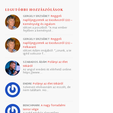
LEGUTÓBBI HOZZÁSZÓLÁSOK
GERGELY ERZSÉBET
Reggeli
naplójegyzetek az Exoduszról (22) –
Keménység és irgalom
Idézet a posztból: "A mai ember
fejében a keménysé…
GERGELY ERZSÉBET
Reggeli
naplójegyzetek az Exoduszról (21) –
Felkavaró
Idézet Ádám imájából: "„Urunk, a te
igéd sokszor f…
SZABADOS ÁDÁM
Polányi az élet
titkáról
Az angol eredeti itt elérhető online:
https://www.…
ENDRE
Polányi az élet titkáról
Szívesen elolvasnám az esszét, de
nem találtam. Ho…
BENCHMARK
A nagy forradalmi
terror vége
A svéd egyház alapvetően