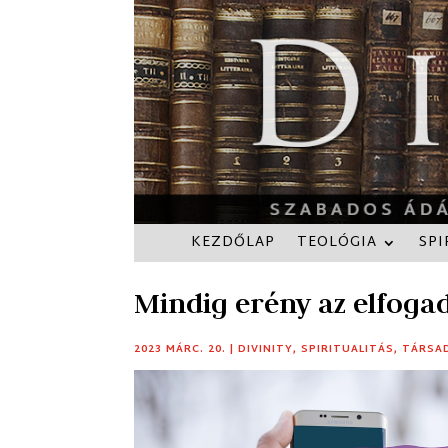
KEZDŐLAP
TEOLÓGIA
SPI
Mindig erény az elfoga
2023 MÁRC. 20.
|
DIVINITY
,
SPIRITUALITÁS
,
TÁRSA