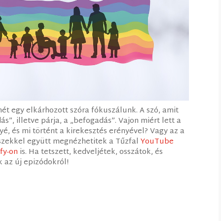
mét egy elkárhozott szóra fókuszálunk. A szó, amit
s”, illetve párja, a „befogadás”. Vajon miért lett a
é, és mi történt a kirekesztés erényével? Vagy az a
részekkel együtt megnézhetitek a Tűzfal
YouTube
fy-on
is. Ha tetszett, kedveljétek, osszátok, és
k az új epizódokról!