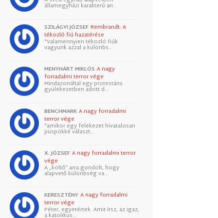
államegyházi karakterű an…
SZILÁGYI JÓZSEF
Rembrandt: A
tékozló fiú hazatérése
"Valamennyien tékozló fiúk
vagyunk azzal a különbs…
MENYHÁRT MIKLÓS
A nagy
forradalmi terror vége
Mindazonáltal egy protestáns
gyülekezetben adott d…
BENCHMARK
A nagy forradalmi
terror vége
"amikor egy felekezet hivatalosan
püspökké választ…
X. JÓZSEF
A nagy forradalmi terror
vége
A „költő” arra gondolt, hogy
alapvető különbség va…
KERESZTÉNY
A nagy forradalmi
terror vége
Péter, egyetértek. Amit írsz, az igaz,
a katolikus…