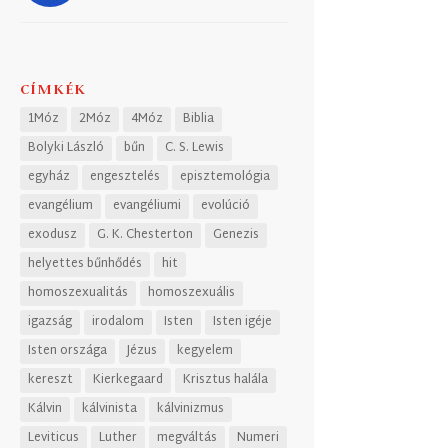
CÍMKÉK
1Móz
2Móz
4Móz
Biblia
Bolyki László
bűn
C. S. Lewis
egyház
engesztelés
episztemológia
evangélium
evangéliumi
evolúció
exodusz
G. K. Chesterton
Genezis
helyettes bűnhődés
hit
homoszexualitás
homoszexuális
igazság
irodalom
Isten
Isten igéje
Isten országa
Jézus
kegyelem
kereszt
Kierkegaard
Krisztus halála
Kálvin
kálvinista
kálvinizmus
Leviticus
Luther
megváltás
Numeri