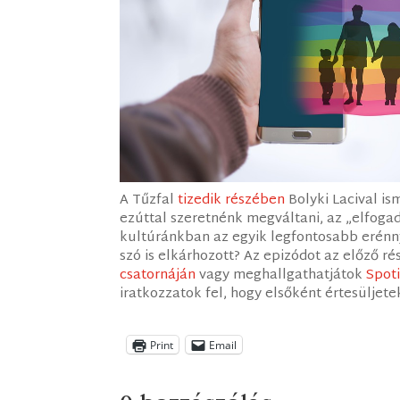
A Tűzfal
tizedik részében
Bolyki Lacival is
ezúttal szeretnénk megváltani, az „elfogadá
kultúránkban az egyik legfontosabb erénny
szó is elkárhozott? Az epizódot az előző 
csatornáján
vagy meghallgathatjátok
Spoti
iratkozzatok fel, hogy elsőként értesüljete
Print
Email