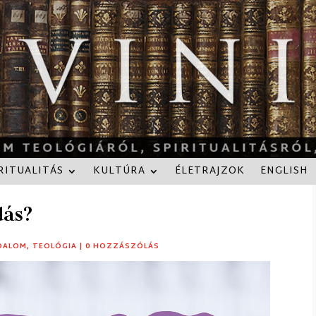
RITUALITÁS
KULTÚRA
ÉLETRAJZOK
ENGLISH
dás?
DALOM
,
TEOLÓGIA
|
0 HOZZÁSZÓLÁS