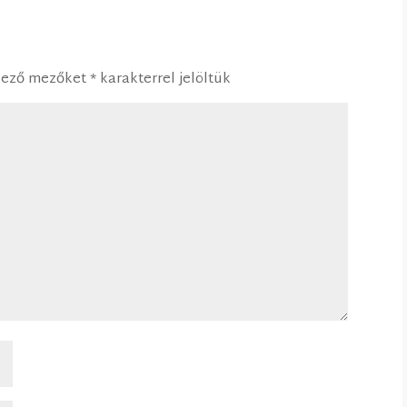
lező mezőket
*
karakterrel jelöltük