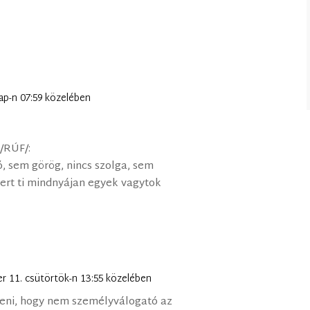
ap-n 07:59 közelében
 /RÚF/:
ó, sem görög, nincs szolga, sem
mert ti mindnyájan egyek vagytok
r 11. csütörtök-n 13:55 közelében
eni, hogy nem személyválogató az