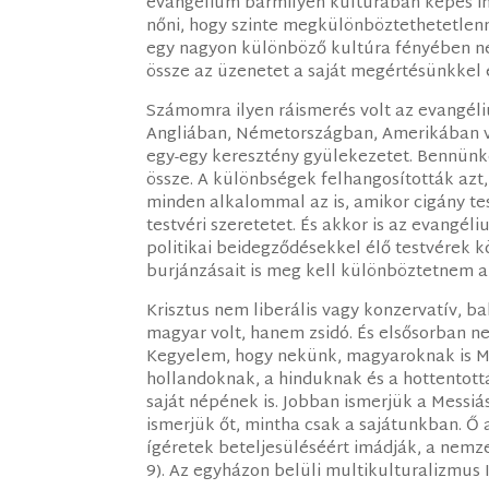
evangélium bármilyen kultúrában képes ink
nőni, hogy szinte megkülönböztethetetlenn
egy nagyon különböző kultúra fényében né
össze az üzenetet a saját megértésünkkel
Számomra ilyen ráismerés volt az evangéli
Angliában, Németországban, Amerikában v
egy-egy keresztény gyülekezetet. Bennünk
össze. A különbségek felhangosították az
minden alkalommal az is, amikor cigány tes
testvéri szeretetet. És akkor is az evangé
politikai beidegződésekkel élő testvérek kö
burjánzásait is meg kell különböztetnem a 
Krisztus nem liberális vagy konzervatív, b
magyar volt, hanem zsidó. És elsősorban n
Kegyelem, hogy nekünk, magyaroknak is Mes
hollandoknak, a hinduknak és a hottentott
saját népének is. Jobban ismerjük a Messiá
ismerjük őt, mintha csak a sajátunkban. Ő 
ígéretek beteljesüléséért imádják, a nemze
9). Az egyházon belüli multikulturalizmus I