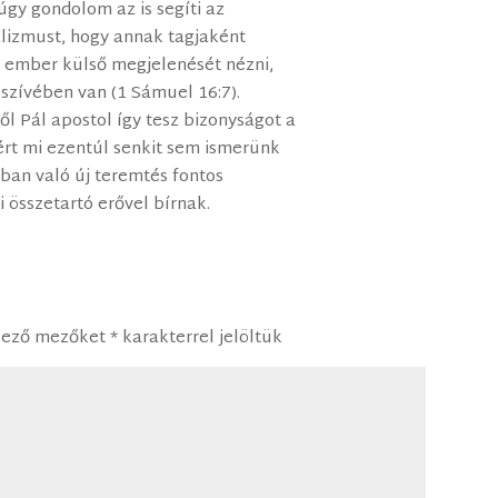
úgy gondolom az is segíti az
alizmust, hogy annak tagjaként
 ember külső megjelenését nézni,
 szívében van (1 Sámuel 16:7).
l Pál apostol így tesz bizonyságot a
zért mi ezentúl senkit sem ismerünk
sban való új teremtés fontos
 összetartó erővel bírnak.
lező mezőket
*
karakterrel jelöltük