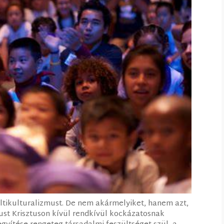
ltikulturalizmust. De nem akármelyiket, hanem azt,
ust Krisztuson kívül rendkívül kockázatosnak