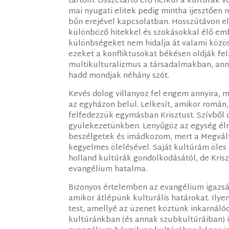
tartom. Összetartó erő nélkül a kultúrák v
mai nyugati elitek pedig mintha ijesztően 
bűn erejével kapcsolatban. Hosszútávon el
különböző hitekkel és szokásokkal élő e
különbségeket nem hidalja át valami közös c
ezeket a konfliktusokat békésen oldják fe
multikulturalizmus a társadalmakban, anny
hadd mondjak néhány szót.
Kevés dolog villanyoz fel engem annyira, 
az egyházon belül. Lelkesít, amikor román,
felfedezzük egymásban Krisztust. Szívből 
gyülekezetünkben. Lenyűgöz az egység élm
beszélgetek és imádkozom, mert a Megvált
kegyelmes ölelésével. Saját kultúrám öles
holland kultúrák gondolkodásától, de Kris
evangélium hatalma.
Bizonyos értelemben az evangélium igazsá
amikor átlépünk kulturális határokat. Ilye
test, amellyé az üzenet köztünk inkarnálód
kultúránkban (és annak szubkultúráiban) is 