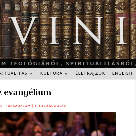
RITUALITÁS
KULTÚRA
ÉLETRAJZOK
ENGLISH
az evangélium
ÁS
,
TÁRSADALOM
|
4 HOZZÁSZÓLÁS