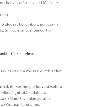
t kedves előtte az, aki féli Őt, és
4-35)
elő áldozat bűneinkért, nemcsak a
ág (minden ember) bűnéért is.”
kedd-n 10:14 közelében
sak naivak e a nyugati elitek. Lehet
karnak élhetetlen poklot varázsolni a
lölködő gettótársadalmat.
 csak kőkemény önkényuralmi
d az Oszmán birodalom.