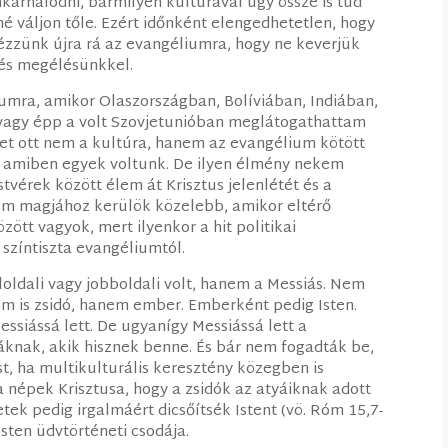
arnálódni, bármilyen kultúrával úgy össze is tud
é váljon tőle. Ezért időnként elengedhetetlen, hogy
zzünk újra rá az evangéliumra, hogy ne keverjük
 és megélésünkkel.
umra, amikor Olaszországban, Bolíviában, Indiában,
agy épp a volt Szovjetunióban meglátogathattam
et ott nem a kultúra, hanem az evangélium kötött
t, amiben egyek voltunk. De ilyen élmény nekem
tvérek között élem át Krisztus jelenlétét és a
lium magjához kerülök közelebb, amikor eltérő
zött vagyok, mert ilyenkor a hit politikai
színtiszta evangéliumtól.
aloldali vagy jobboldali volt, hanem a Messiás. Nem
em is zsidó, hanem ember. Emberként pedig Isten.
siássá lett. De ugyanígy Messiássá lett a
áknak, akik hisznek benne. És bár nem fogadták be,
st, ha multikulturális keresztény közegben is
a népek Krisztusa, hogy a zsidók az atyáiknak adott
tek pedig irgalmáért dicsőítsék Istent (vö. Róm 15,7-
sten üdvtörténeti csodája.