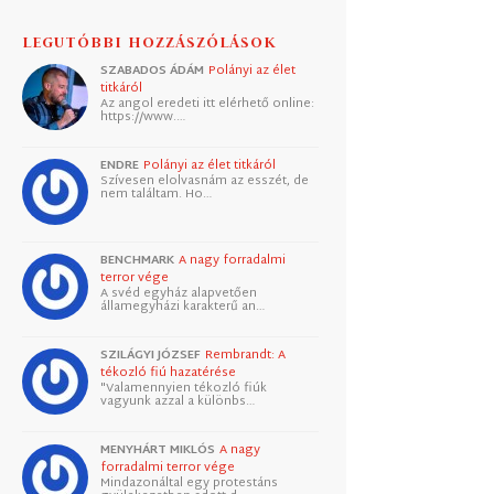
LEGUTÓBBI HOZZÁSZÓLÁSOK
SZABADOS ÁDÁM
Polányi az élet
titkáról
Az angol eredeti itt elérhető online:
https://www.…
ENDRE
Polányi az élet titkáról
Szívesen elolvasnám az esszét, de
nem találtam. Ho…
BENCHMARK
A nagy forradalmi
terror vége
A svéd egyház alapvetően
államegyházi karakterű an…
SZILÁGYI JÓZSEF
Rembrandt: A
tékozló fiú hazatérése
"Valamennyien tékozló fiúk
vagyunk azzal a különbs…
MENYHÁRT MIKLÓS
A nagy
forradalmi terror vége
Mindazonáltal egy protestáns