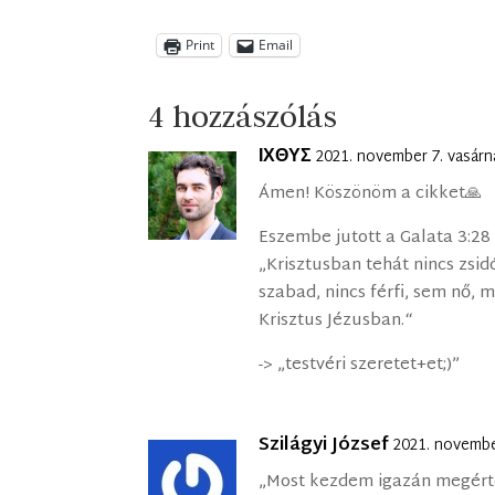
Print
Email
4 hozzászólás
ΙΧΘΥΣ
2021. november 7. vasárn
Ámen! Köszönöm a cikket🙏
Eszembe jutott a Galata 3:28
„Krisztusban tehát nincs zsid
szabad, nincs férfi, sem nő, 
Krisztus Jézusban.“
-> „testvéri szeretet+et;)”
Szilágyi József
2021. novembe
„Most kezdem igazán megért