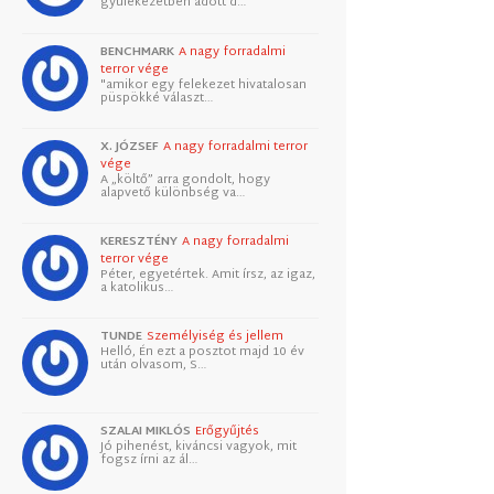
gyülekezetben adott d…
BENCHMARK
A nagy forradalmi
terror vége
"amikor egy felekezet hivatalosan
püspökké választ…
X. JÓZSEF
A nagy forradalmi terror
vége
A „költő” arra gondolt, hogy
alapvető különbség va…
KERESZTÉNY
A nagy forradalmi
terror vége
Péter, egyetértek. Amit írsz, az igaz,
a katolikus…
TUNDE
Személyiség és jellem
Helló, Én ezt a posztot majd 10 év
után olvasom, S…
SZALAI MIKLÓS
Erőgyűjtés
Jó pihenést, kiváncsi vagyok, mit
fogsz írni az ál…