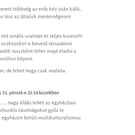
sett többség az erős kéz után kiált,
s lesz az általuk mesterségesen
elit totális uralmat és teljes kontrollt
i eszközöket is bevető társadalmi
isebb rosszként lehet majd eladni a
orúhoz képest.
m, de lehet hogy csak realista.
s 31. péntek-n 23:14 közelében
…… nagy áldás lehet az egyházban.
lturális távolságokat győz le
z egyházon belüli multikulturalizmus