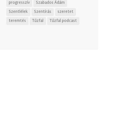
progresszív
Szabados Ádám
Szentlélek
Szentírás
szeretet
teremtés
Tűzfal
Tűzfal podcast