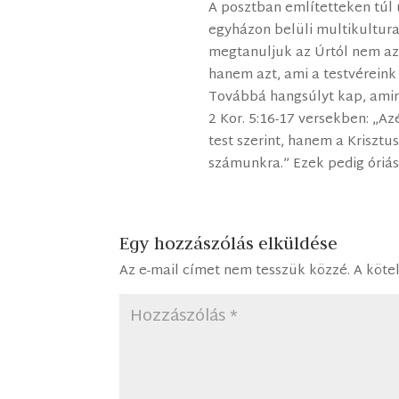
A posztban említetteken túl 
egyházon belüli multikultur
megtanuljuk az Úrtól nem az
hanem azt, ami a testvéreink
Továbbá hangsúlyt kap, amirő
2 Kor. 5:16-17 versekben: „A
test szerint, hanem a Krisztu
számunkra.” Ezek pedig óriási
Egy hozzászólás elküldése
Az e-mail címet nem tesszük közzé.
A köte