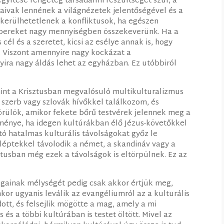
egyítése rengeteg társadalmi feszültséget szül, a
naivak lennének a világnézetek jelentőségével és a
kerülhetetlenek a konfliktusok, ha egészen
mbereket nagy mennyiségben összekeverünk. Ha a
él és a szeretet, kicsi az esélye annak is, hogy
l. Viszont amennyire nagy kockázat a
ira nagy áldás lehet az egyházban. Ez utóbbiról
mint a Krisztusban megvalósuló multikulturalizmus
 szerb vagy szlovák hívőkkel találkozom, és
örülök, amikor fekete bőrű testvérek jelennek meg a
énye, ha idegen kultúrákban élő Jézus-követőkkel
ó hatalmas kulturális távolságokat győz le
 léptekkel távolodik a német, a skandináv vagy a
ztusban még ezek a távolságok is eltörpülnek. Ez az
gainak mélységét pedig csak akkor értjük meg,
nkor ugyanis leválik az evangéliumról az a kulturális
ott, és felsejlik mögötte a mag, amely a mi
és a többi kultúrában is testet öltött. Mivel az