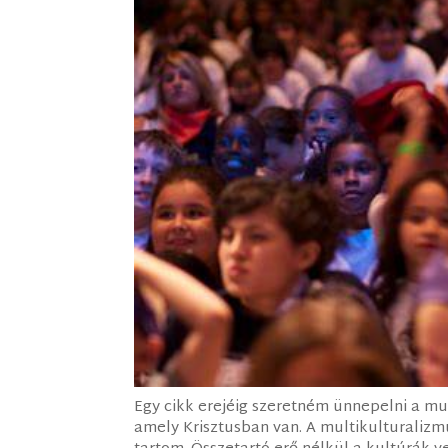
Egy cikk erejéig szeretném ünnepelni a mu
amely Krisztusban van. A multikulturalizm