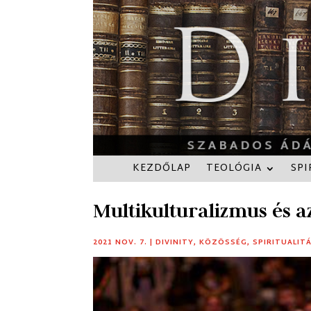
KEZDŐLAP
TEOLÓGIA
SPI
Multikulturalizmus és 
2021 NOV. 7.
|
DIVINITY
,
KÖZÖSSÉG
,
SPIRITUALIT