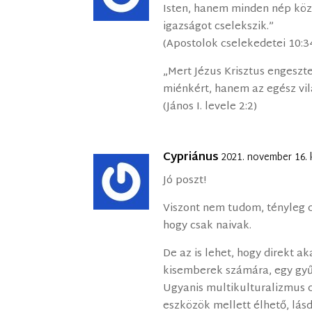
Isten, hanem minden nép közöt
igazságot cselekszik.”
(Apostolok cselekedetei 10:3
„Mert Jézus Krisztus engeszt
miénkért, hanem az egész vil
(János I. levele 2:2)
Cypriánus
2021. november 16. 
Jó poszt!
Viszont nem tudom, tényleg c
hogy csak naivak.
De az is lehet, hogy direkt a
kisemberek számára, egy gyű
Ugyanis multikulturalizmus
eszközök mellett élhető, lás