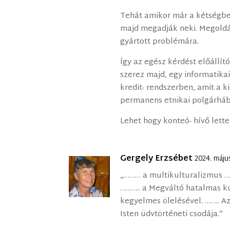
Tehát amikor már a kétségbee
majd megadják neki. Megoldá
gyártott problémára.
Így az egész kérdést előállító 
szerez majd, egy informatika
kredit- rendszerben, amit a k
permanens etnikai polgárháb
Lehet hogy konteó- hívő lette
Gergely Erzsébet
2024. máju
„……… a multikulturalizmus …
……….. a Megváltó hatalmas ku
kegyelmes ölelésével. …….. A
Isten üdvtörténeti csodája.”