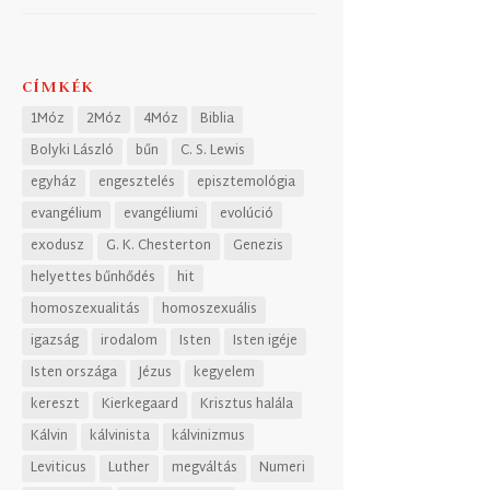
CÍMKÉK
1Móz
2Móz
4Móz
Biblia
Bolyki László
bűn
C. S. Lewis
egyház
engesztelés
episztemológia
evangélium
evangéliumi
evolúció
exodusz
G. K. Chesterton
Genezis
helyettes bűnhődés
hit
homoszexualitás
homoszexuális
igazság
irodalom
Isten
Isten igéje
Isten országa
Jézus
kegyelem
kereszt
Kierkegaard
Krisztus halála
Kálvin
kálvinista
kálvinizmus
Leviticus
Luther
megváltás
Numeri