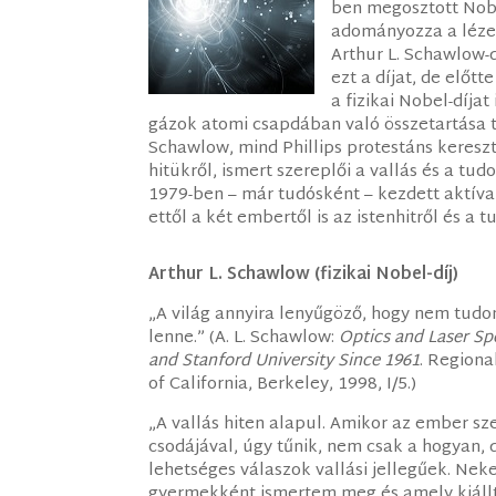
ben megosztott Nobe
adományozza a léze
Arthur L. Schawlow-d
ezt a díjat, de előt
a fizikai Nobel-díjat
gázok atomi csapdában való összetartása te
Schawlow, mind Phillips protestáns kereszt
hitükről, ismert szereplői a vallás és a tu
1979-ben – már tudósként – kezdett aktív
ettől a két embertől is az istenhitről és a 
Arthur L. Schawlow (fizikai Nobel-díj)
„A világ annyira lenyűgöző, hogy nem tudo
lenne.” (A. L. Schawlow:
Optics and Laser Sp
and Stanford University Since 1961
. Regiona
of California, Berkeley, 1998, I/5.)
„A vallás hiten alapul. Amikor az ember s
csodájával, úgy tűnik, nem csak a hogyan, de
lehetséges válaszok vallási jellegűek. Nek
gyermekként ismertem meg és amely kiállta