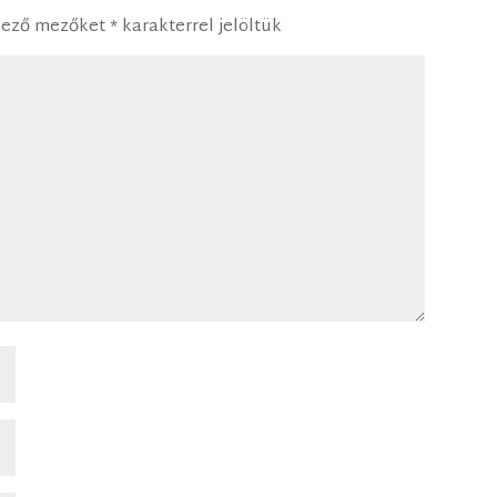
lező mezőket
*
karakterrel jelöltük