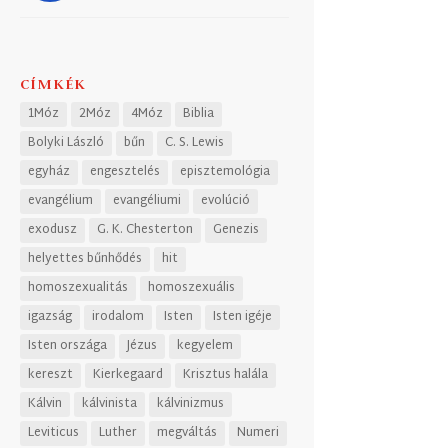
CÍMKÉK
1Móz
2Móz
4Móz
Biblia
Bolyki László
bűn
C. S. Lewis
egyház
engesztelés
episztemológia
evangélium
evangéliumi
evolúció
exodusz
G. K. Chesterton
Genezis
helyettes bűnhődés
hit
homoszexualitás
homoszexuális
igazság
irodalom
Isten
Isten igéje
Isten országa
Jézus
kegyelem
kereszt
Kierkegaard
Krisztus halála
Kálvin
kálvinista
kálvinizmus
Leviticus
Luther
megváltás
Numeri