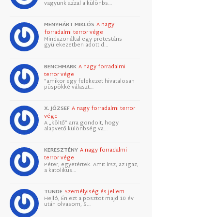
vagyunk azzal a különbs…
MENYHÁRT MIKLÓS
A nagy
forradalmi terror vége
Mindazonáltal egy protestáns
gyülekezetben adott d…
BENCHMARK
A nagy forradalmi
terror vége
"amikor egy felekezet hivatalosan
püspökké választ…
X. JÓZSEF
A nagy forradalmi terror
vége
A „költő” arra gondolt, hogy
alapvető különbség va…
KERESZTÉNY
A nagy forradalmi
terror vége
Péter, egyetértek. Amit írsz, az igaz,
a katolikus…
TUNDE
Személyiség és jellem
Helló, Én ezt a posztot majd 10 év
után olvasom, S…