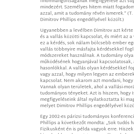
finomhangoltságának megfigyelése azt suga
mindezért. Személyes hitem miatt fogadom
azzal, amit a tudomány révén ismerek.” (T. 
Dimitrov Phillips engedélyével közölt.)
Ugyanebben a levélben Dimitrov azt kérte 
és a vallás közötti kapcsolat, és miért az a
ez a kérdés, sok nálam bölcsebb ember egé
vallás többnyire másfajta kérdésekkel fog
módszereket használnak. A tudomány olyan
működésének hogyanjával kapcsolatosak, a
hasonlókkal. A vallás olyan kérdésekkel fo
vagy azzal, hogy milyen legyen az emberek 
kapcsolat. Nem akarom azt mondani, hogy n
Vannak olyan területek, ahol a vallási-mo
tudományos tényeket. Azt is hiszem, hogy 
megfigyeléseink által nyilatkoztatta ki magá
melyet Dimitrov Phillips engedélyével közöl
Egy 2002-es párizsi tudományos konferenci
Phillips a következőt mondta: „Sok tudós 
Fizikusként én is példa vagyok erre. Hisze