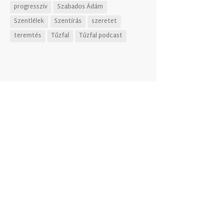
progresszív
Szabados Ádám
Szentlélek
Szentírás
szeretet
teremtés
Tűzfal
Tűzfal podcast