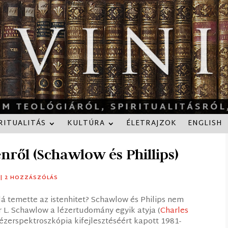
RITUALITÁS
KULTÚRA
ÉLETRAJZOK
ENGLISH
nről (Schawlow és Phillips)
|
2 HOZZÁSZÓLÁS
 temette az istenhitet? Schawlow és Philips nem
r L. Schawlow a lézertudomány egyik atyja (
Charles
lézerspektroszkópia kifejlesztéséért kapott 1981-