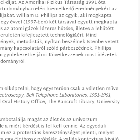
l-díjat. Az Amerikai Fizikus Társaság 1991 óta
rtudományban elért kiemelkedő eredményekért az
íjakat. William D. Phillips az egyik, aki megkapta
te egy évvel (1997-ben) két társával együtt megkapta
 is az atomi gázok lézeres hűtése, illetve a lehűtött
rületén kifejlesztett technológiáért. Mind
ények, metodisták, nyíltan beszélnek Istenbe vetett
domány kapcsolatáról szóló párbeszédnek. Phillips
an gyülekezetbe járni. Következzenek most idézetek
tudományról.
m elképzelni, hogy egyszerűen csak a véletlen műve
ectroscopy, Bell Telephone Laboratories, 1951-1961,
l Oral History Office, The Bancroft Library, University
zembetalálja magát az élet és az univerzum
 a miért kérdést is fel kell tennie. Az egyedüli
em ez a protestáns kereszténységet jelenti, melyet
 egy élethossz próbáját. A vallás kontextusa kiváló