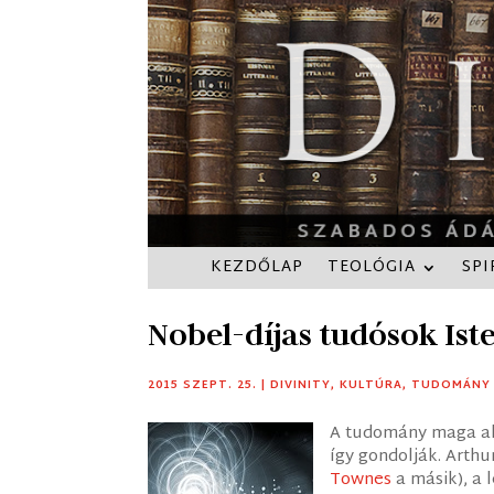
KEZDŐLAP
TEOLÓGIA
SPI
Nobel-díjas tudósok Iste
2015 SZEPT. 25.
|
DIVINITY
,
KULTÚRA
,
TUDOMÁNY
A tudomány maga alá
így gondolják. Arthu
Townes
a másik), a 