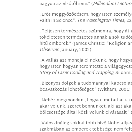
nagyon az elsőtől sem.” (
Millennium Lecture
„Erős meggyőződésem, hogy Isten személyes,
Faith in Science”.
The Washington Times
, 2
„Teljesen természetes számomra, hogy átla
tökéletesen természetes annak a sok tudósn
hitű emberek.” (James Christie: “Religion 
Observer
. January, 2002)
„A vallás azt mondja el nekünk, hogy hogy
hogy Isten hogyan teremtette a világegyete
Story of Laser Cooling and Trapping
. Siloam
„Bizonyos dolgok a tudománnyal kapcsolatb
beavatkozás lehetőségét.” (Witham, 2001)
„Nehéz megmondani, hogyan mutathat a tud
akar velünk, szeret bennünket, aki azt akarj
bölcsessége által közli velünk elvárásait.”
„Valószínűleg sokkal több hívő Nobel-díjas
szakmában az emberek többsége nem feltét