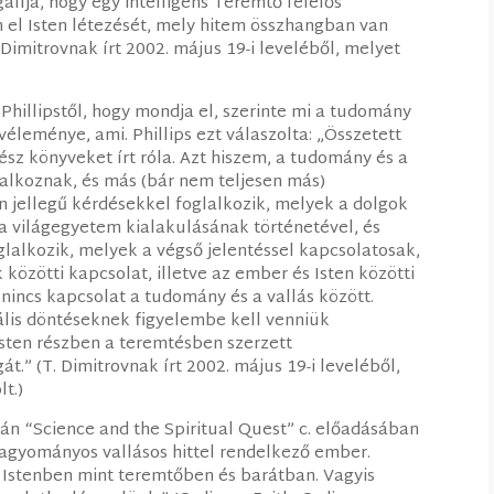
llja, hogy egy intelligens Teremtő felelős
 el Isten létezését, mely hitem összhangban van
Dimitrovnak írt 2002. május 19-i leveléből, melyet
Phillipstől, hogy mondja el, szerinte mi a tudomány
 véleménye, ami. Phillips ezt válaszolta: „Összetett
sz könyveket írt róla. Azt hiszem, a tudomány és a
lalkoznak, és más (bár nem teljesen más)
 jellegű kérdésekkel foglalkozik, melyek a dolgok
 világegyetem kialakulásának történetével, és
glalkozik, melyek a végső jelentéssel kapcsolatosak,
közötti kapcsolat, illetve az ember és Isten közötti
incs kapcsolat a tudomány és a vallás között.
rális döntéseknek figyelembe kell venniük
Isten részben a teremtésben szerzett
t.” (T. Dimitrovnak írt 2002. május 19-i leveléből,
t.)
án “Science and the Spiritual Quest” c. előadásában
hagyományos vallásos hittel rendelkező ember.
k Istenben mint teremtőben és barátban. Vagyis