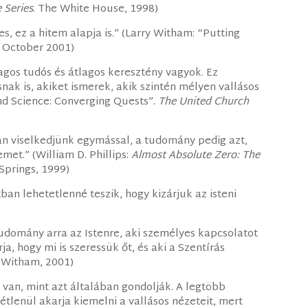
 Series
. The White House, 1998)
 ez a hitem alapja is.” (Larry Witham: “Putting
2 October 2001)
gos tudós és átlagos keresztény vagyok. Ez
ak is, akiket ismerek, akik szintén mélyen vallásos
and Science: Converging Quests”.
The United Church
an viselkedjünk egymással, a tudomány pedig azt,
met.” (William D. Phillips:
Almost Absolute Zero: The
 Springs, 1999)
an lehetetlenné teszik, hogy kizárjuk az isteni
omány arra az Istenre, aki személyes kapcsolatot
a, hogy mi is szeressük őt, és aki a Szentírás
 (Witham, 2001)
 van, mint azt általában gondolják. A legtöbb
lenül akarja kiemelni a vallásos nézeteit, mert