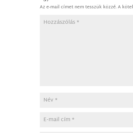
Az e-mail címet nem tesszük közzé.
A köte