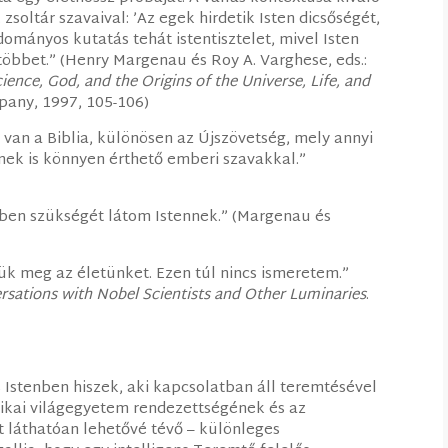
soltár szavaival: ’Az egek hirdetik Isten dicsőségét,
ományos kutatás tehát istentisztelet, mivel Isten
öbbet.” (Henry Margenau és Roy A. Varghese, eds.:
ience, God, and the Origins of the Universe, Life, and
pany, 1997, 105-106)
an a Biblia, különösen az Újszövetség, mely annyi
ek is könnyen érthető emberi szavakkal.”
ben szükségét látom Istennek.” (Margenau és
ük meg az életünket. Ezen túl nincs ismeretem.”
rsations with Nobel Scientists and Other Luminaries
.
 Istenben hiszek, aki kapcsolatban áll teremtésével
izikai világegyetem rendezettségének és az
t láthatóan lehetővé tévő – különleges