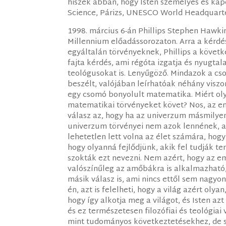
hiszek abban, hogy Isten személyes és kapc
Science, Párizs, UNESCO World Headquarters
1998. március 6-án Phillips Stephen Hawkin
Millennium előadássorozaton. Arra a kérd
egyáltalán törvényeknek, Phillips a követke
fajta kérdés, ami régóta izgatja és nyugtal
teológusokat is. Lenyűgöző. Mindazok a cs
beszélt, valójában leírhatóak néhány visz
egy csomó bonyolult matematika. Miért oly
matematikai törvényeket követ? Nos, az e
válasz az, hogy ha az univerzum másmilyen 
univerzum törvényei nem azok lennének, a
lehetetlen lett volna az élet számára, hogy
hogy olyanná fejlődjünk, akik fel tudják te
szokták ezt nevezni. Nem azért, hogy az em
valószínűleg az amőbákra is alkalmazható,
másik válasz is, ami nincs ettől sem nagyon 
én, azt is felelheti, hogy a világ azért oly
hogy így alkotja meg a világot, és Isten azt
és ez természetesen filozófiai és teológia
mint tudományos következtetésekhez, de s