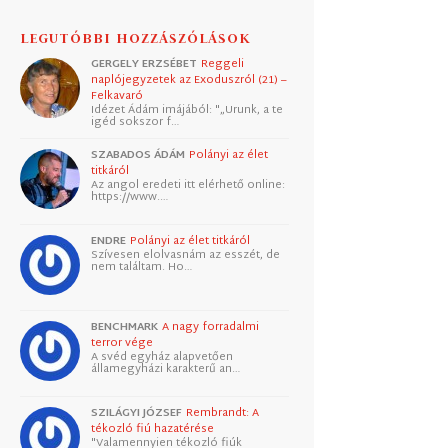
LEGUTÓBBI HOZZÁSZÓLÁSOK
GERGELY ERZSÉBET
Reggeli
naplójegyzetek az Exoduszról (21) –
Felkavaró
Idézet Ádám imájából: "„Urunk, a te
igéd sokszor f…
SZABADOS ÁDÁM
Polányi az élet
titkáról
Az angol eredeti itt elérhető online:
https://www.…
ENDRE
Polányi az élet titkáról
Szívesen elolvasnám az esszét, de
nem találtam. Ho…
BENCHMARK
A nagy forradalmi
terror vége
A svéd egyház alapvetően
államegyházi karakterű an…
SZILÁGYI JÓZSEF
Rembrandt: A
tékozló fiú hazatérése
"Valamennyien tékozló fiúk