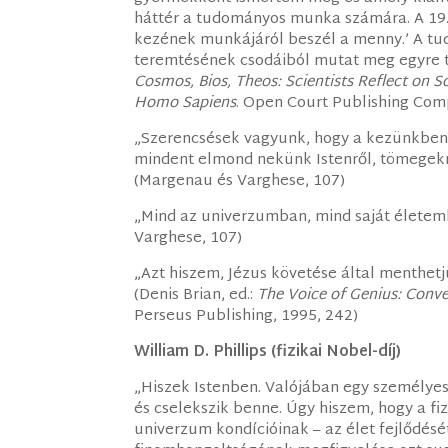
háttér a tudományos munka számára. A 19. z
kezének munkájáról beszél a menny.’ A tud
teremtésének csodáiból mutat meg egyre t
Cosmos, Bios, Theos: Scientists Reflect on Sc
Homo Sapiens
. Open Court Publishing Com
„Szerencsések vagyunk, hogy a kezünkben v
mindent elmond nekünk Istenről, tömegekn
(Margenau és Varghese, 107)
„Mind az univerzumban, mind saját életem
Varghese, 107)
„Azt hiszem, Jézus követése által menthetj
(Denis Brian, ed.:
The Voice of Genius: Conve
Perseus Publishing, 1995, 242)
William D. Phillips (fizikai Nobel-díj)
„Hiszek Istenben. Valójában egy személyes
és cselekszik benne. Úgy hiszem, hogy a f
univerzum kondícióinak – az élet fejlődésé