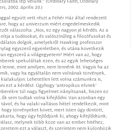
solatba lép velünk.” (Ordinary Faith, Ordinary
, 2002. április 20.)
ggal együtt vett részt a Fehér Ház által rendezett
ésre, hogy az univerzum miért engedelmeskedik
zőt válaszolta: „Nos, ez egy nagyon jó kérdés. Az a
anítja a tudósokat, és valószínűleg a filozófusokat és
odálatos dolgok, amelyekről Hawking professzor
onylag egyszerű egyenletben, és utána következik
an egyszerű a világegyetem? Miért van az, hogy
mberek spekuláltak ezen, és az egyik lehetséges
lenne, mint amilyen, nem lennénk itt. Vagyis ha az
mik, vagy ha egyáltalán nem volnának törvények,
 kialakuljon. Lehetetlen lett volna számunkra is,
nni ezt a kérdést. Úgyhogy ’antropikus elvnek’
berekre túl nagy figyelmet irányítsanak, hiszen ez
 ők sem tudtak volna kifejlődni. Van azonban egy
távol, és ha valaki vallásos hittel rendelkezik, mint
an, hogy törvényeket követ, mert Isten úgy döntött,
 akarta, hogy úgy fejlődjünk ki, ahogy kifejlődtünk;
i válasz, melynek több köze van az ember hitéhez,
zeretem ezt a választ, és szerintem nem különbözik