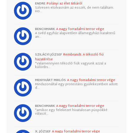
ENDRE
Polányi az élet titkáról
Szívesen elolvasnám az esszét, de nem találtam.
Ho…
BENCHMARK
A nagy forradalmi terror vége
A svéd egyház alapvetően államegyházi karakterű
an…
SZILÁGYI JÓZSEF
Rembrandt: A tékozló fiú
hazatérése
"Valamennyien tékozló fiúk vagyunk azzal a
különbs…
MENYHÁRT MIKLÓS
A nagy forradalmi terror vége
Mindazonáltal egy protestáns gyülekezetben adott
d…
BENCHMARK
A nagy forradalmi terror vége
"amikor egy felekezet hivatalosan püspökké
választ…
X. JÓZSEF
A nagy forradalmi terror vége