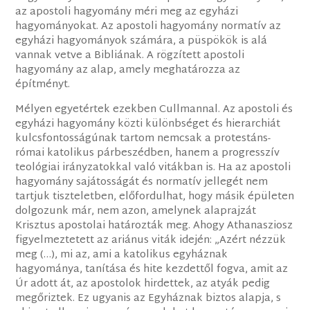
az apostoli hagyomány méri meg az egyházi
hagyományokat. Az apostoli hagyomány normatív az
egyházi hagyományok számára, a püspökök is alá
vannak vetve a Bibliának. A rögzített apostoli
hagyomány az alap, amely meghatározza az
építményt.
Mélyen egyetértek ezekben Cullmannal. Az apostoli és
egyházi hagyomány közti különbséget és hierarchiát
kulcsfontosságúnak tartom nemcsak a protestáns-
római katolikus párbeszédben, hanem a progresszív
teológiai irányzatokkal való vitákban is. Ha az apostoli
hagyomány sajátosságát és normatív jellegét nem
tartjuk tiszteletben, előfordulhat, hogy másik épületen
dolgozunk már, nem azon, amelynek alaprajzát
Krisztus apostolai határozták meg. Ahogy Athanasziosz
figyelmeztetett az ariánus viták idején: „Azért nézzük
meg (…), mi az, ami a katolikus egyháznak
hagyománya, tanítása és hite kezdettől fogva, amit az
Úr adott át, az apostolok hirdettek, az atyák pedig
megőriztek. Ez ugyanis az Egyháznak biztos alapja, s