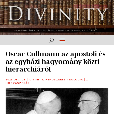
Oscar Cullmann az apostoli és
az egyházi hagyomány közti
hierarchiáról
2023 DEC. 21.
|
DIVINITY
,
RENDSZERES TEOLÓGIA
|
2
HOZZÁSZÓLÁS