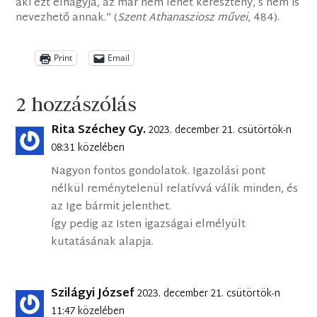
aki ezt elhagyja, az már nem lehet keresztény, s nem is
nevezhető annak.” (
Szent Athanasziosz művei
, 484).
Print
Email
2 hozzászólás
Rita Széchey Gy.
2023. december 21. csütörtök-n
08:31 közelében
Nagyon fontos gondolatok. Igazolási pont
nélkül reménytelenül relatívvá válik minden, és
az Ige bármit jelenthet.
Így pedig az Isten igazságai elmélyült
kutatásának alapja.
Szilágyi József
2023. december 21. csütörtök-n
11:47 közelében