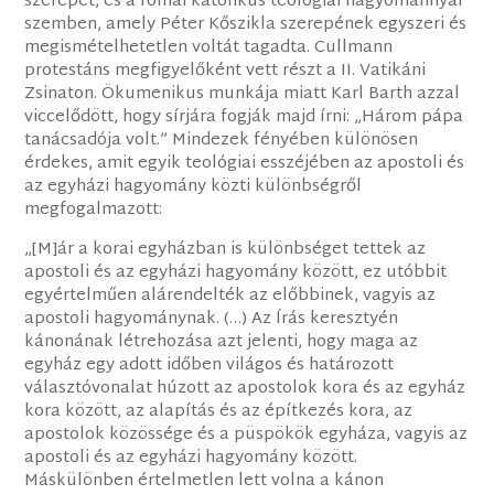
szerepet, és a római katolikus teológiai hagyománnyal
szemben, amely Péter Kőszikla szerepének egyszeri és
megismételhetetlen voltát tagadta. Cullmann
protestáns megfigyelőként vett részt a II. Vatikáni
Zsinaton. Ökumenikus munkája miatt Karl Barth azzal
viccelődött, hogy sírjára fogják majd írni: „Három pápa
tanácsadója volt.” Mindezek fényében különösen
érdekes, amit egyik teológiai esszéjében az apostoli és
az egyházi hagyomány közti különbségről
megfogalmazott:
„[M]ár a korai egyházban is különbséget tettek az
apostoli és az egyházi hagyomány között, ez utóbbit
egyértelműen alárendelték az előbbinek, vagyis az
apostoli hagyománynak. (…) Az Írás keresztyén
kánonának létrehozása azt jelenti, hogy maga az
egyház egy adott időben világos és határozott
választóvonalat húzott az apostolok kora és az egyház
kora között, az alapítás és az építkezés kora, az
apostolok közössége és a püspökök egyháza, vagyis az
apostoli és az egyházi hagyomány között.
Máskülönben értelmetlen lett volna a kánon