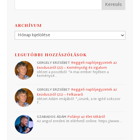
ARCHÍVUM
Archívum
LEGUTÓBBI HOZZÁSZÓLÁSOK
GERGELY ERZSÉBET
Reggeli naplójegyzetek az
Exoduszról (22) – Keménység és irgalom
Idézet a posztból: "A mai ember fejében a
keménysé…
GERGELY ERZSÉBET
Reggeli naplójegyzetek az
Exoduszról (21) – Felkavaró
Idézet Ádám imájából: "„Urunk, a te igéd sokszor
f…
SZABADOS ÁDÁM
Polányi az élet titkáról
Az angol eredeti itt elérhető online: https://www.…