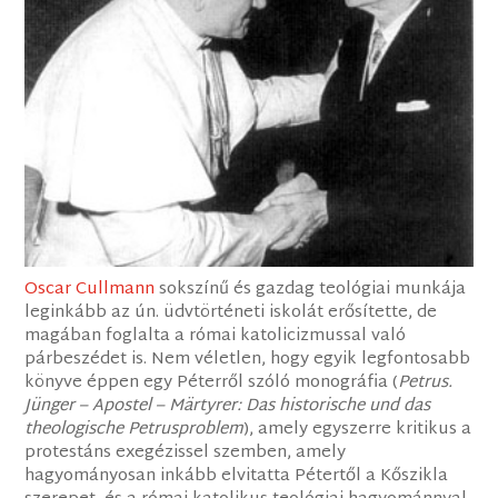
Oscar Cullmann
sokszínű és gazdag teológiai munkája
leginkább az ún. üdvtörténeti iskolát erősítette, de
magában foglalta a római katolicizmussal való
párbeszédet is. Nem véletlen, hogy egyik legfontosabb
könyve éppen egy Péterről szóló monográfia (
Petrus.
Jünger – Apostel – Märtyrer: Das historische und das
theologische Petrusproblem
), amely egyszerre kritikus a
protestáns exegézissel szemben, amely
hagyományosan inkább elvitatta Pétertől a Kőszikla