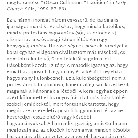
megteremtése.” (Oscar Cullmann: “Tradition” in
Early
Church
, SCM, 1956, 87, 89)
Ez a három mondat három egyszerű, de kardinális
igazságot mond ki. Az első az, hogy mind a katolikus,
mind a protestáns hagyomány (sőt, az ortodox is)
elismeri az újszövetségi kánon létét. Van egy
könyvgyűjtemény, Újszövetségnek nevezik, amelyet a
korai egyház világosan elválasztott más írásoktól, és
apostoli tekintélyű, Szentlélektől sugalmazott
írásokként kezelt. Ez tény. A második igazság az, hogy
emiatt az apostoli hagyomány és a későbbi egyházi
hagyomány különböznek. Ez a különbségtétel nem a
protestánsok találmánya, hanem világosan következik
magának a kánonnak a létéből. A korai egyház éppen
azért különített el bizonyos írásokat más írásoktól és
szóbeli emlékektől, mert fontosnak tartotta, hogy
megőrizze az eredeti apostoli hagyományt, és az ne
keveredjen össze eltérő vagy későbbi
hagyományokkal. A harmadik igazság, amit Cullmann
megfogalmaz, az előzőek folyománya: minden későbbi
hagyomány alá van vetve az apostoli hagyománynak,