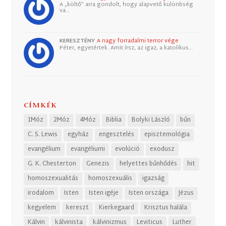
A „költő” arra gondolt, hogy alapvető különbség
va…
KERESZTÉNY
A nagy forradalmi terror vége
Péter, egyetértek. Amit írsz, az igaz, a katolikus…
CÍMKÉK
1Móz
2Móz
4Móz
Biblia
Bolyki László
bűn
C. S. Lewis
egyház
engesztelés
episztemológia
evangélium
evangéliumi
evolúció
exodusz
G. K. Chesterton
Genezis
helyettes bűnhődés
hit
homoszexualitás
homoszexuális
igazság
irodalom
Isten
Isten igéje
Isten országa
Jézus
kegyelem
kereszt
Kierkegaard
Krisztus halála
Kálvin
kálvinista
kálvinizmus
Leviticus
Luther