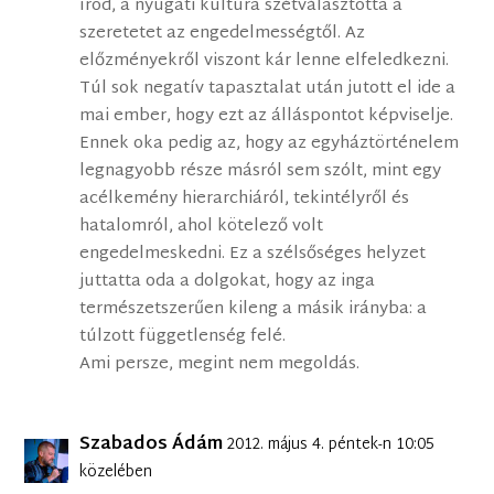
írod, a nyugati kultúra szétválasztotta a
szeretetet az engedelmességtől. Az
előzményekről viszont kár lenne elfeledkezni.
Túl sok negatív tapasztalat után jutott el ide a
mai ember, hogy ezt az álláspontot képviselje.
Ennek oka pedig az, hogy az egyháztörténelem
legnagyobb része másról sem szólt, mint egy
acélkemény hierarchiáról, tekintélyről és
hatalomról, ahol kötelező volt
engedelmeskedni. Ez a szélsőséges helyzet
juttatta oda a dolgokat, hogy az inga
természetszerűen kileng a másik irányba: a
túlzott függetlenség felé.
Ami persze, megint nem megoldás.
Szabados Ádám
2012. május 4. péntek-n 10:05
közelében