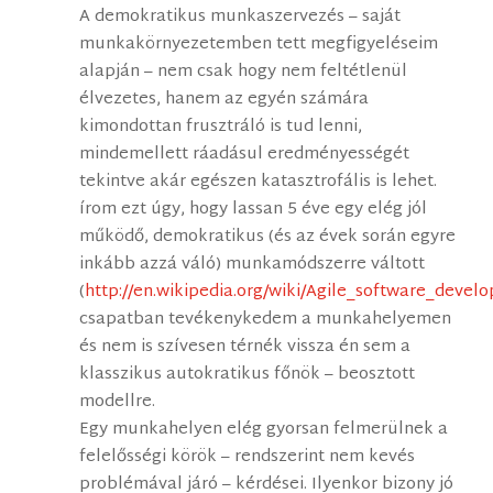
A demokratikus munkaszervezés – saját
munkakörnyezetemben tett megfigyeléseim
alapján – nem csak hogy nem feltétlenül
élvezetes, hanem az egyén számára
kimondottan frusztráló is tud lenni,
mindemellett ráadásul eredményességét
tekintve akár egészen katasztrofális is lehet.
írom ezt úgy, hogy lassan 5 éve egy elég jól
működő, demokratikus (és az évek során egyre
inkább azzá váló) munkamódszerre váltott
(
http://en.wikipedia.org/wiki/Agile_software_devel
csapatban tevékenykedem a munkahelyemen
és nem is szívesen térnék vissza én sem a
klasszikus autokratikus főnök – beosztott
modellre.
Egy munkahelyen elég gyorsan felmerülnek a
felelősségi körök – rendszerint nem kevés
problémával járó – kérdései. Ilyenkor bizony jó