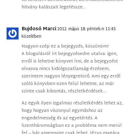
hitvány kalászait legeléssze…
Bujdosó Marci
2012. május 18. péntek-n 11:43
közelében
Nagyon szép ez a bejegyzés, köszönöm!
A blogolásról írt bejegyzésedre utalva: igen,
erről is lehetne könyvet írni, de a bejegyzést
olvasva nincs kidolgozatlanság-érzésem,
szerintem nagyon lényegretörő. Ami egy erről
szóló könyvben ezen felül lehetne, az már
szinte csak kibontás, részletkérdések…
Az egyik ilyen izgalmas részletkérdés lehet az,
hogy hogyan viszonyul egymáshoz az
engedelmesség és az egyetértés. A
Szentháromságban ez a probléma nem merül
fel – bár amennyire csak lehet, Jézus magára