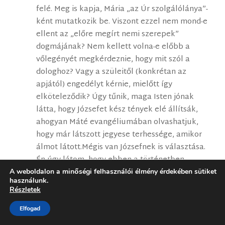
felé. Meg is kapja, Mária „az Úr szolgálólánya”-
ként mutatkozik be. Viszont ezzel nem mond-e
ellent az „előre megírt nemi szerepek”
dogmájának? Nem kellett volna-e előbb a
vőlegényét megkérdeznie, hogy mit szól a
dologhoz? Vagy a szüleitől (konkrétan az
apjától) engedélyt kérnie, mielőtt így
elköteleződik? Úgy tűnik, maga Isten jónak
látta, hogy Józsefet kész tények elé állítsák,
ahogyan Máté evangéliumában olvashatjuk,
hogy már látszott jegyese terhessége, amikor
álmot látott.Mégis van Józsefnek is választása.
Én úgy látom, hogy ebben a történetben
mindketten szabadok arra, hogy engedjenek
A weboldalon a minőségi felhasználói élmény érdekében sütiket
használunk.
Istennek, és ő maga segít nekik ebben, azzal,
Részletek
hogy kijelenti a szándékait.
Elfogad