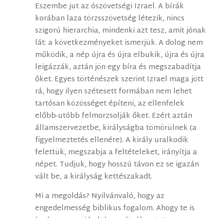
Eszembe jut az ószövetségi Izrael. A bírák
korában laza törzsszövetség létezik, nincs
szigorú hierarchia, mindenki azt tesz, amit jónak
lát: a következményeket ismerjük. A dolog nem
működik, a nép újra és újra elbukik, újra és újra
leigázzák, aztán jön egy bíra és megszabadítja
őket. Egyes történészek szerint Izrael maga jött
rá, hogy ilyen szétesett formában nem lehet
tartósan közösséget építeni, az ellenfelek
előbb-utóbb felmorzsolják őket. Ezért aztán
államszervezetbe, királyságba tömörülnek (a
figyelmeztetés ellenére). A király uralkodik
felettük, megszabja a feltételeket, irányítja a
népet. Tudjuk, hogy hosszú távon ez se igazán
vált be, a királyság kettészakadt.
Mi a megoldás? Nyilvánvaló, hogy az
engedelmesség biblikus fogalom. Ahogy te is