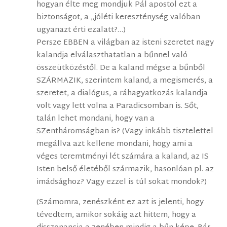
hogyan élte meg mondjuk Pál apostol ezt a
biztonságot, a „jóléti kereszténység valóban
ugyanazt érti ezalatt?…)
Persze EBBEN a világban az isteni szeretet nagy
kalandja elválaszthatatlan a bűnnel való
összeütközéstől. De a kaland mégse a bűnből
SZÁRMAZIK, szerintem kaland, a megismerés, a
szeretet, a dialógus, a ráhagyatkozás kalandja
volt vagy lett volna a Paradicsomban is. Sőt,
talán lehet mondani, hogy van a
SZentháromságban is? (Vagy inkább tisztelettel
megállva azt kellene mondani, hogy ami a
véges teremtményi lét számára a kaland, az IS
Isten belső életéből származik, hasonlóan pl. az
imádsághoz? Vagy ezzel is túl sokat mondok?)
(Számomra, zenészként ez azt is jelenti, hogy
tévedtem, amikor sokáig azt hittem, hogy a