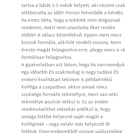
tartsa a hátát 2-3 másik helyett, aki viszont csak
ellébecolta az időt? Persze felvetődik a kérdés:
ha emez látta, hogy a többiek nem dolgoznak
rendesen, miért nem utasította őket rendre
előbb? A válasz kézenfekvő: éppen mert nincs
köztük formális, alá-fölé rendelt viszony. Nem
érezte magát feljogosítva erre, ahogy nincs is rá
formálisan feljogosítva.
A gyakorlatban azt látom, hogy ha van mondjuk
egy idősebb ÉS szakmailag is nagy tudású ÉS
emberi kvalitásait tekintve is példaértékű
kolléga a csapatban, akkor annak nincs
szüksége formális tekintélyre, mert van neki
tekintélye pozíció nélkül is. Ez az ember
rendreutasíthat másokat anélkül is, hogy
amúgy felébe helyezné saját magát a
kolléginak – vagy valaki más helyezné őt
feléjük. Ilyen emberekből viszont valószínűleg