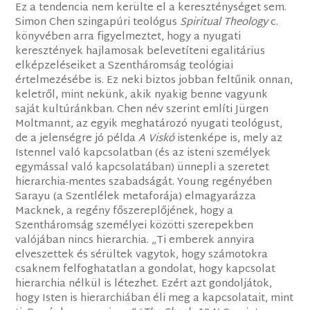
Ez a tendencia nem kerülte el a kereszténységet sem.
Simon Chen szingapúri teológus
Spiritual Theology
c.
könyvében arra figyelmeztet, hogy a nyugati
keresztények hajlamosak belevetíteni egalitárius
elképzeléseiket a Szentháromság teológiai
értelmezésébe is. Ez neki biztos jobban feltűnik onnan,
keletről, mint nekünk, akik nyakig benne vagyunk
saját kultúránkban. Chen név szerint említi Jürgen
Moltmannt, az egyik meghatározó nyugati teológust,
de a jelenségre jó példa
A Viskó
istenképe is, mely az
Istennel való kapcsolatban (és az isteni személyek
egymással való kapcsolatában) ünnepli a szeretet
hierarchia-mentes szabadságát. Young regényében
Sarayu (a Szentlélek metaforája) elmagyarázza
Macknek, a regény főszereplőjének, hogy a
Szentháromság személyei közötti szerepekben
valójában nincs hierarchia. „Ti emberek annyira
elveszettek és sérültek vagytok, hogy számotokra
csaknem felfoghatatlan a gondolat, hogy kapcsolat
hierarchia nélkül is létezhet. Ezért azt gondoljátok,
hogy Isten is hierarchiában éli meg a kapcsolatait, mint