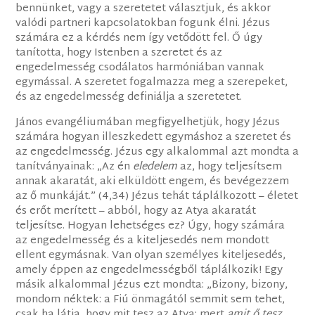
bennünket, vagy a szeretetet választjuk, és akkor
valódi partneri kapcsolatokban fogunk élni. Jézus
számára ez a kérdés nem így vetődött fel. Ő úgy
tanította, hogy Istenben a szeretet és az
engedelmesség csodálatos harmóniában vannak
egymással. A szeretet fogalmazza meg a szerepeket,
és az engedelmesség definiálja a szeretetet.
János evangéliumában megfigyelhetjük, hogy Jézus
számára hogyan illeszkedett egymáshoz a szeretet és
az engedelmesség. Jézus egy alkalommal azt mondta a
tanítványainak: „Az én
eledelem
az, hogy teljesítsem
annak akaratát, aki elküldött engem, és bevégezzem
az ő munkáját.” (4,34) Jézus tehát táplálkozott – életet
és erőt merített – abból, hogy az Atya akaratát
teljesítse. Hogyan lehetséges ez? Úgy, hogy számára
az engedelmesség és a kiteljesedés nem mondott
ellent egymásnak. Van olyan személyes kiteljesedés,
amely éppen az engedelmességből táplálkozik! Egy
másik alkalommal Jézus ezt mondta: „Bizony, bizony,
mondom néktek: a Fiú önmagától semmit sem tehet,
csak ha látja, hogy mit tesz az Atya; mert
amit ő tesz,