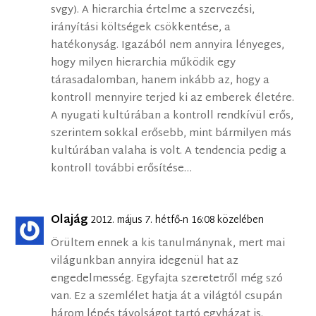
svgy). A hierarchia értelme a szervezési,
irányítási költségek csökkentése, a
hatékonyság. Igazából nem annyira lényeges,
hogy milyen hierarchia működik egy
tárasadalomban, hanem inkább az, hogy a
kontroll mennyire terjed ki az emberek életére.
A nyugati kultúrában a kontroll rendkívül erős,
szerintem sokkal erősebb, mint bármilyen más
kultúrában valaha is volt. A tendencia pedig a
kontroll további erősítése…
Olajág
2012. május 7. hétfő-n 16:08 közelében
Örültem ennek a kis tanulmánynak, mert mai
világunkban annyira idegenül hat az
engedelmesség. Egyfajta szeretetről még szó
van. Ez a szemlélet hatja át a világtól csupán
három lépés távolságot tartó egyházat is.