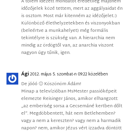
A tőlem idézett mondatot eredetileg majdnem
időzőjelek közé tettem, mert az aggályaidat én
is osztom. Most már kitenném az idézőjelet.:)
Különböző élethelyzetekben és viszonyokban
(beleértve a munkahelyet) még formális
tekintélyre is szükség van. A hierarchia nem
mindig az ördögtől van, az anarchia viszont
nagyon úgy tűnik, igen.
Ági
2012. május 5. szombat-n 09:22 közelében
De jóóó 🙂 Köszönöm Ádám!
Minap a televízióban MsMester passióképeit
elemezte Reisinger János, amikor elhangzott:
„az emberiség sorsa a Gecsemáné kertben dőlt
el”. Megdöbbentett, hát nem Betlehemben?
vagy a nem a kereszten? vagy nem a harmadik
napon? nem, amikor Jézus vért izzadva döntött