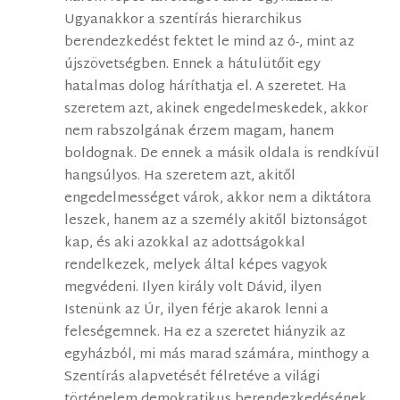
Ugyanakkor a szentírás hierarchikus
berendezkedést fektet le mind az ó-, mint az
újszövetségben. Ennek a hátulütőit egy
hatalmas dolog háríthatja el. A szeretet. Ha
szeretem azt, akinek engedelmeskedek, akkor
nem rabszolgának érzem magam, hanem
boldognak. De ennek a másik oldala is rendkívül
hangsúlyos. Ha szeretem azt, akitől
engedelmességet várok, akkor nem a diktátora
leszek, hanem az a személy akitől biztonságot
kap, és aki azokkal az adottságokkal
rendelkezek, melyek által képes vagyok
megvédeni. Ilyen király volt Dávid, ilyen
Istenünk az Úr, ilyen férje akarok lenni a
feleségemnek. Ha ez a szeretet hiányzik az
egyházból, mi más marad számára, minthogy a
Szentírás alapvetését félretéve a világi
történelem demokratikus berendezkedésének