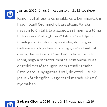
Jonas
2012. június 14. csütörtök-n 21:52 közelében
Rendkívül aktuális és jó cikk, és a kommentek is
hasonlóan!! Örömmel olvasgattam. Valaki
nagyon fején találta a szöget, számomra a téma
kulcsszavaként a „trendi” kifejezéssel. Igen,
tényleg ezt kezdem tapasztalni, de még ne
tudtam megfogalmazni ezt így, szóval nálunk
evangéliumi keresztényeknél is kezd trendi
lenni, hogy a szeretet mintha nem várná el az
engedelmességet. Igen, nem trendi szembe
úszni ezzel a nyugatias árral, de ezzel jutunk
Jézus közelségébe, vagy ezzel maradunk az Ő
nyomában.
Seben Glória
2016. február 14. vasárnap-n 12:29