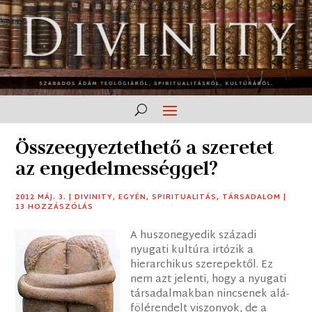
Összeegyeztethető a szeretet
az engedelmességgel?
2012 MÁJ. 3.
|
DIVINITY
,
EGYÉN
,
SPIRITUALITÁS
,
TÁRSADALOM
|
13 HOZZÁSZÓLÁS
A huszonegyedik századi
nyugati kultúra irtózik a
hierarchikus szerepektől. Ez
nem azt jelenti, hogy a nyugati
társadalmakban nincsenek alá-
fölérendelt viszonyok, de a