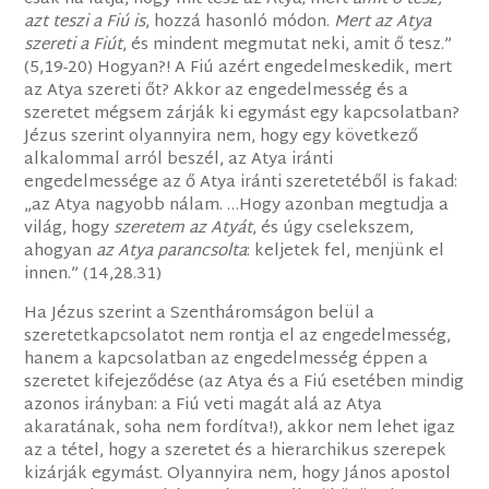
azt teszi a Fiú is
, hozzá hasonló módon.
Mert az Atya
szereti a Fiút
, és mindent megmutat neki, amit ő tesz.”
(5,19-20) Hogyan?! A Fiú azért engedelmeskedik, mert
az Atya szereti őt? Akkor az engedelmesség és a
szeretet mégsem zárják ki egymást egy kapcsolatban?
Jézus szerint olyannyira nem, hogy egy következő
alkalommal arról beszél, az Atya iránti
engedelmessége az ő Atya iránti szeretetéből is fakad:
„az Atya nagyobb nálam. …Hogy azonban megtudja a
világ, hogy
szeretem az Atyát
, és úgy cselekszem,
ahogyan
az Atya parancsolta
: keljetek fel, menjünk el
innen.” (14,28.31)
Ha Jézus szerint a Szentháromságon belül a
szeretetkapcsolatot nem rontja el az engedelmesség,
hanem a kapcsolatban az engedelmesség éppen a
szeretet kifejeződése (az Atya és a Fiú esetében mindig
azonos irányban: a Fiú veti magát alá az Atya
akaratának, soha nem fordítva!), akkor nem lehet igaz
az a tétel, hogy a szeretet és a hierarchikus szerepek
kizárják egymást. Olyannyira nem, hogy János apostol