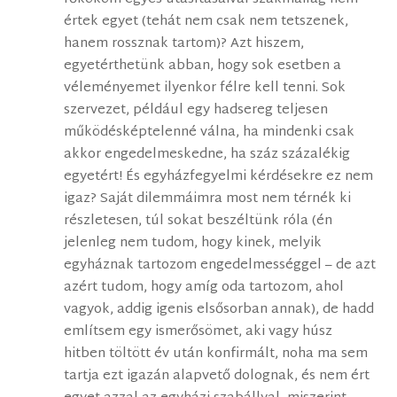
értek egyet (tehát nem csak nem tetszenek,
hanem rossznak tartom)? Azt hiszem,
egyetérthetünk abban, hogy sok esetben a
véleményemet ilyenkor félre kell tenni. Sok
szervezet, például egy hadsereg teljesen
működésképtelenné válna, ha mindenki csak
akkor engedelmeskedne, ha száz százalékig
egyetért! És egyházfegyelmi kérdésekre ez nem
igaz? Saját dilemmáimra most nem térnék ki
részletesen, túl sokat beszéltünk róla (én
jelenleg nem tudom, hogy kinek, melyik
egyháznak tartozom engedelmességgel – de azt
azért tudom, hogy amíg oda tartozom, ahol
vagyok, addig igenis elsősorban annak), de hadd
említsem egy ismerősömet, aki vagy húsz
hitben töltött év után konfirmált, noha ma sem
tartja ezt igazán alapvető dolognak, és nem ért