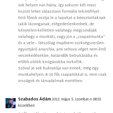
sok helyen van hiány, így sokszor két rossz
között lehet választani: formális tekintéllyel
bíró főnök osztja le a lapokat a beosztottaknak
(akik lázonganak, elégedetlenkednek, de
kénytelen-kelletlen valahogy megcsinálják
valahogy a munkát), vagy jön a „csapatmunka”
és a vele – látszólag majdnem szükségszerűen -
együttjáró anarchia, ami sehova véget nem értő
veszekedésekbe, határidők bebukásába és
előbb-utóbb kirúgásokba torkollik…
Szóval jó sok buktatója van ennek, még egy
munkahelyen, 8-10 fős csapatokkal is, nem csak
országok és társadalmak esetében.
Szabados Ádám
2012. május 5. szombat-n 08:53
közelében