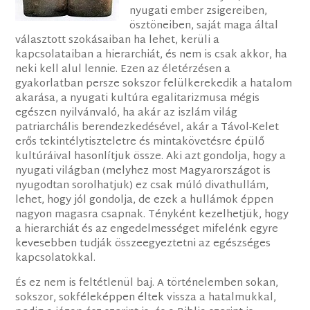
nyugati ember zsigereiben,
ösztöneiben, saját maga által
választott szokásaiban ha lehet, kerüli a
kapcsolataiban a hierarchiát, és nem is csak akkor, ha
neki kell alul lennie. Ezen az életérzésen a
gyakorlatban persze sokszor felülkerekedik a hatalom
akarása, a nyugati kultúra egalitarizmusa mégis
egészen nyilvánvaló, ha akár az iszlám világ
patriarchális berendezkedésével, akár a Távol-Kelet
erős tekintélytiszteletre és mintakövetésre épülő
kultúráival hasonlítjuk össze. Aki azt gondolja, hogy a
nyugati világban (melyhez most Magyarországot is
nyugodtan sorolhatjuk) ez csak múló divathullám,
lehet, hogy jól gondolja, de ezek a hullámok éppen
nagyon magasra csapnak. Tényként kezelhetjük, hogy
a hierarchiát és az engedelmességet mifelénk egyre
kevesebben tudják összeegyeztetni az egészséges
kapcsolatokkal.
És ez nem is feltétlenül baj. A történelemben sokan,
sokszor, sokféleképpen éltek vissza a hatalmukkal,