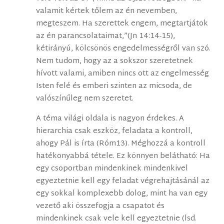
valamit kértek tőlem az én nevemben,
megteszem. Ha szerettek engem, megtartjátok
az én parancsolataimat,”(Jn 14:14-15),
kétirányú, kölcsönös engedelmességről van szó.
Nem tudom, hogy az a sokszor szeretetnek
hívott valami, amiben nincs ott az engelmesség
Isten felé és emberi szinten az micsoda, de
valószínűleg nem szeretet.
A téma világi oldala is nagyon érdekes. A
hierarchia csak eszköz, feladata a kontroll,
ahogy Pál is írta (Róm13). Méghozzá a kontroll
hatékonyabbá tétele. Ez könnyen belátható: Ha
egy csoportban mindenkinek mindenkivel
egyeztetnie kell egy feladat végrehajtásánál az
egy sokkal komplexebb dolog, mint ha van egy
vezető aki összefogja a csapatot és
mindenkinek csak vele kell egyeztetnie (lsd.