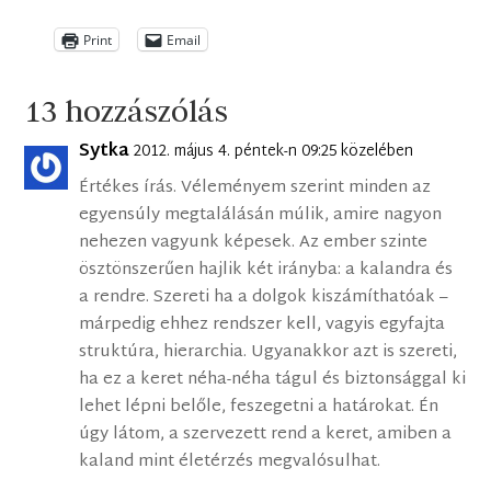
Print
Email
13 hozzászólás
Sytka
2012. május 4. péntek-n 09:25 közelében
Értékes írás. Véleményem szerint minden az
egyensúly megtalálásán múlik, amire nagyon
nehezen vagyunk képesek. Az ember szinte
ösztönszerűen hajlik két irányba: a kalandra és
a rendre. Szereti ha a dolgok kiszámíthatóak –
márpedig ehhez rendszer kell, vagyis egyfajta
struktúra, hierarchia. Ugyanakkor azt is szereti,
ha ez a keret néha-néha tágul és biztonsággal ki
lehet lépni belőle, feszegetni a határokat. Én
úgy látom, a szervezett rend a keret, amiben a
kaland mint életérzés megvalósulhat.