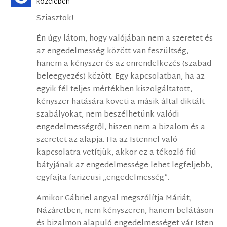
közelében
Sziasztok!
Én úgy látom, hogy valójában nem a szeretet és
az engedelmesség között van feszültség,
hanem a kényszer és az önrendelkezés (szabad
beleegyezés) között. Egy kapcsolatban, ha az
egyik fél teljes mértékben kiszolgáltatott,
kényszer hatására követi a másik által diktált
szabályokat, nem beszélhetünk valódi
engedelmességről, hiszen nem a bizalom és a
szeretet az alapja. Ha az Istennel való
kapcsolatra vetítjük, akkor ez a tékozló fiú
bátyjának az engedelmessége lehet legfeljebb,
egyfajta farizeusi „engedelmesség”.
Amikor Gábriel angyal megszólítja Máriát,
Názáretben, nem kényszeren, hanem belátáson
és bizalmon alapuló engedelmességet vár Isten