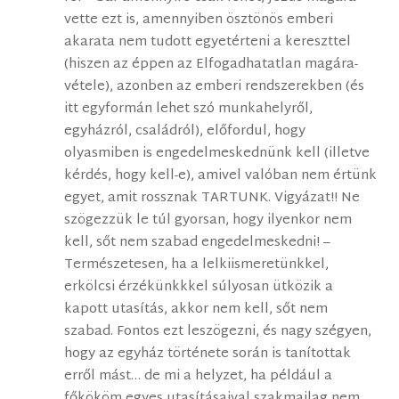
vette ezt is, amennyiben ösztönös emberi
akarata nem tudott egyetérteni a kereszttel
(hiszen az éppen az Elfogadhatatlan magára-
vétele), azonben az emberi rendszerekben (és
itt egyformán lehet szó munkahelyről,
egyházról, családról), előfordul, hogy
olyasmiben is engedelmeskednünk kell (illetve
kérdés, hogy kell-e), amivel valóban nem értünk
egyet, amit rossznak TARTUNK. Vigyázat!! Ne
szögezzük le túl gyorsan, hogy ilyenkor nem
kell, sőt nem szabad engedelmeskedni! –
Természetesen, ha a lelkiismeretünkkel,
erkölcsi érzékünkkkel súlyosan ütközik a
kapott utasítás, akkor nem kell, sőt nem
szabad. Fontos ezt leszögezni, és nagy szégyen,
hogy az egyház története során is tanítottak
erről mást… de mi a helyzet, ha például a
főkököm egyes utasításaival szakmailag nem