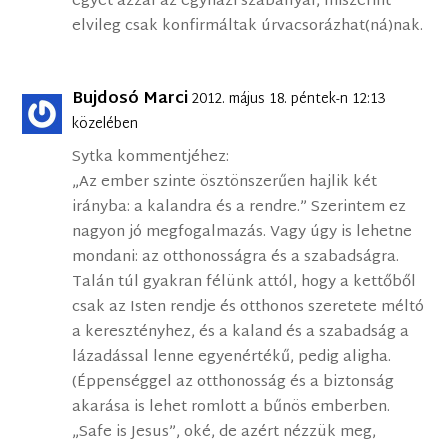
egyet azzal az egyházi szabállyal, miszerint
elvileg csak konfirmáltak úrvacsorázhat(ná)nak.
Bujdosó Marci
2012. május 18. péntek-n 12:13
közelében
Sytka kommentjéhez:
„Az ember szinte ösztönszerűen hajlik két
irányba: a kalandra és a rendre.” Szerintem ez
nagyon jó megfogalmazás. Vagy úgy is lehetne
mondani: az otthonosságra és a szabadságra.
Talán túl gyakran félünk attól, hogy a kettőből
csak az Isten rendje és otthonos szeretete méltó
a keresztényhez, és a kaland és a szabadság a
lázadással lenne egyenértékű, pedig aligha.
(Éppenséggel az otthonosság és a biztonság
akarása is lehet romlott a bűnös emberben.
„Safe is Jesus”, oké, de azért nézzük meg,