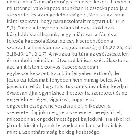
nem csak a Szentháromság személyei között, hanem a
mi Istennel való kapcsolatunkban is összekapcsolja a
szeretetet és az engedelmességet: „Mert az az Isten
iránti szeretet, hogy parancsolatait megtartjuk” (1Jn
5,2). Ennek a fényében talán ahhoz a titokhoz is
közelebb kerülhetünk, hogy miért van a férj és a
feleség kapcsolatában az egyik serpenyőben a
szeretet, a másikban az engedelmesség (Ef 5,22-25; Kol
3,18-19; 1Pt 3,1.7). A nyugati kultúra az egészségtelen
és romboló mintákat látva radikálisan szétválasztotta
azt, amit Isten bizonyos kapcsolatokban
egybeszerkesztett. Ez a bűn fényében érthető, de
Jézus tanításainak fényében nem mindig bölcs. Azt
javaslom tehát, hogy Krisztus tanítványaiként kezdjük
óvatosan újra egymáshoz illeszteni a szeretetet és az
engedelmességet, vigyázva, hogy se az
engedelmességet ne veszítsük el, miközben a
szeretetet fogjuk meg, se a szeretetet ne ejtsük el,
miközben az engedelmességgel bajlódunk. Ha sikerrel
járunk, kicsit olyanok lesznek a mi kapcsolataink is,
mint a Szentháromság boldog közössége.