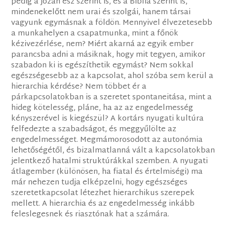
pedig a józan ész szerint is, és a Biblia szerint is,
mindenekelőtt nem urai és szolgái, hanem társai
vagyunk egymásnak a földön. Mennyivel élvezetesebb
a munkahelyen a csapatmunka, mint a főnök
kézivezérlése, nem? Miért akarná az egyik ember
parancsba adni a másiknak, hogy mit tegyen, amikor
szabadon ki is egészíthetik egymást? Nem sokkal
egészségesebb az a kapcsolat, ahol szóba sem kerül a
hierarchia kérdése? Nem többet ér a
párkapcsolatokban is a szeretet spontaneitása, mint a
hideg kötelesség, pláne, ha az az engedelmesség
kényszerével is kiegészül? A kortárs nyugati kultúra
felfedezte a szabadságot, és meggyűlölte az
engedelmességet. Megmámorosodott az autonómia
lehetőségétől, és bizalmatlanná vált a kapcsolatokban
jelentkező hatalmi struktúrákkal szemben. A nyugati
átlagember (különösen, ha fiatal és értelmiségi) ma
már nehezen tudja elképzelni, hogy egészséges
szeretetkapcsolat létezhet hierarchikus szerepek
mellett. A hierarchia és az engedelmesség inkább
feleslegesnek és riasztónak hat a számára.