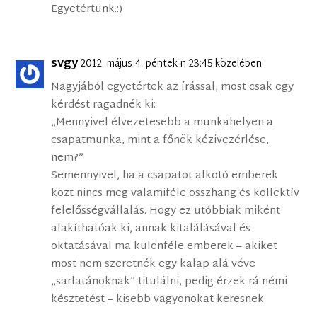
Egyetértünk.:)
svgy
2012. május 4. péntek-n 23:45 közelében
Nagyjából egyetértek az írással, most csak egy
kérdést ragadnék ki:
„Mennyivel élvezetesebb a munkahelyen a
csapatmunka, mint a főnök kézivezérlése,
nem?”
Semennyivel, ha a csapatot alkotó emberek
közt nincs meg valamiféle összhang és kollektív
felelősségvállalás. Hogy ez utóbbiak miként
alakíthatóak ki, annak kitalálásával és
oktatásával ma különféle emberek – akiket
most nem szeretnék egy kalap alá véve
„sarlatánoknak” titulálni, pedig érzek rá némi
késztetést – kisebb vagyonokat keresnek.