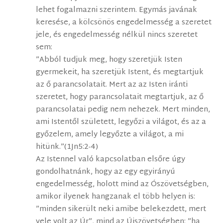
lehet fogalmazni szerintem. Egymás javának
keresése, a kölcsönös engedelmesség a szeretet
jele, és engedelmesség nélkül nincs szeretet
sem:
”Abból tudjuk meg, hogy szeretjük Isten
gyermekeit, ha szeretjük Istent, és megtartjuk
az ő parancsolatait. Mert az az Isten iránti
szeretet, hogy parancsolatait megtartjuk, az ő
parancsolatai pedig nem nehezek. Mert minden,
ami Istentől született, legyőzi a világot, és az a
győzelem, amely legyőzte a világot, a mi
hitünk.”(1Jn5:2-4)
Az Istennel való kapcsolatban elsőre úgy
gondolhatnánk, hogy az egy egyirányú
engedelmesség, holott mind az Ószövetségben,
amikor ilyenek hangzanak el több helyen is:
”minden sikerült neki amibe belekezdett, mert
vele volt az Úr”, mind az Újszövetségben: ”ha