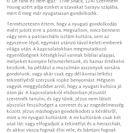
ti. De ránk ez nem igaz.” (
The Shack
, 124) Szerintem
Young azért adja ezeket a szavakat Sarayu szájába,
mert ő meg már nyugatiasan gondolkodik.
Természetesen értem, hogy a nyugati gondolkodás
miért jutott erre a pontra. Megvallom, nincs bennem
vágy sem a patriarchális iszlám kultúra, sem az
egyszerre lépő, egymást utánzó távol-keleti emberek
világa után. A kapcsolatokban megmutatkozó
egyenlőségnek kétségkívül vannak bibliai alapjai,
melyeket könnyen felismerhetünk, és hamar értékelni
kezdünk, ha például a muzulmán asszonyok sorsára
gondolunk, vagy akár csak egy dél-koreai lelkész
tekintélyéről szerzünk röpke benyomást. Mégsem
vagyok meggyőződve arról, hogy a nyugati kultúra jó
úton jár. A kapcsolatokról elsősorban Jézustól
szeretnék tanulni, és úgy tűnik, Jézus nem látott
abszolút feszültséget a szeretet és az engedelmesség
között. Jézus máshogyan gondolkodott a kérdésről,
mint a mi nyugati kultúránk. A mi kultúránk csak két
utat lát: vagy elfogadjuk a tekintélyt és a hierarchiát,
és akkor vissza fognak élni vele, és bántani fognak