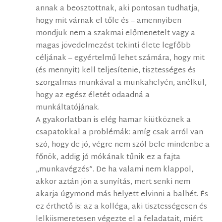
annak a beosztottnak, aki pontosan tudhatja,
hogy mit várnak el tőle és – amennyiben
mondjuk nem a szakmai előmenetelt vagy a
magas jövedelmezést tekinti élete legfőbb
céljának – egyértelmű lehet számára, hogy mit
(és mennyit) kell teljesítenie, tisztességes és
szorgalmas munkával a munkahelyén, anélkül,
hogy az egész életét odaadná a
munkáltatójának.
A gyakorlatban is elég hamar kiütköznek a
csapatokkal a problémák: amíg csak arról van
szó, hogy de jó, végre nem szól bele mindenbe a
főnök, addig jó mókának tűnik ez a fajta
„munkavégzés”. De ha valami nem klappol,
akkor aztán jön a sunyítás, mert senki nem
akarja úgymond más helyett elvinni a balhét. És
ez érthető is: az a kolléga, aki tisztességesen és
lelkiismeretesen végezte el a feladatait, miért