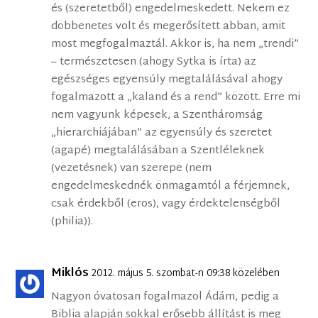
és (szeretetből) engedelmeskedett. Nekem ez
döbbenetes volt és megerősített abban, amit
most megfogalmaztál. Akkor is, ha nem „trendi”
– természetesen (ahogy Sytka is írta) az
egészséges egyensúly megtalálásával ahogy
fogalmazott a „kaland és a rend” között. Erre mi
nem vagyunk képesek, a Szentháromság
„hierarchiájában” az egyensúly és szeretet
(agapé) megtalálásában a Szentléleknek
(vezetésnek) van szerepe (nem
engedelmeskednék önmagamtól a férjemnek,
csak érdekből (eros), vagy érdektelenségből
(philia)).
Miklós
2012. május 5. szombat-n 09:38 közelében
Nagyon óvatosan fogalmazol Ádám, pedig a
Biblia alapján sokkal erősebb állítást is meg