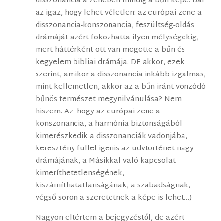
disszonancia a zenében mindig a bűn képe. Bár
az igaz, hogy lehet véletlen: az európai zene a
disszonancia-konszonancia, feszültség-oldás
drámáját azért fokozhatta ilyen mélységekig,
mert háttérként ott van mögötte a bűn és
kegyelem bibliai drámája. DE akkor, ezek
szerint, amikor a disszonancia inkább izgalmas,
mint kellemetlen, akkor az a bűn iránt vonzódó
bűnös természet megynilvánulása? Nem
hiszem. Az, hogy az európai zene a
konszonancia, a harmónia biztonságából
kimerészkedik a disszonanciák vadonjába,
keresztény füllel igenis az üdvtörténet nagy
drámájának, a Másikkal való kapcsolat
kimeríthetetlenségének,
kiszámíthatatlanságának, a szabadságnak,
végső soron a szeretetnek a képe is lehet…)
Nagyon eltértem a bejegyzéstől, de azért