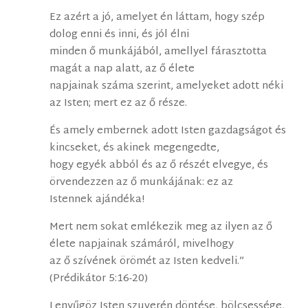
Ez azért a jó, amelyet én láttam, hogy szép
dolog enni és inni, és jól élni
minden ő munkájából, amellyel fárasztotta
magát a nap alatt, az ő élete
napjainak száma szerint, amelyeket adott néki
az Isten; mert ez az ő része.
És amely embernek adott Isten gazdagságot és
kincseket, és akinek megengedte,
hogy egyék abból és az ő részét elvegye, és
örvendezzen az ő munkájának: ez az
Istennek ajándéka!
Mert nem sokat emlékezik meg az ilyen az ő
élete napjainak számáról, mivelhogy
az ő szívének örömét az Isten kedveli.”
(Prédikátor 5:16-20)
Lenyűgöz Isten szuverén döntése, bölcsessége,