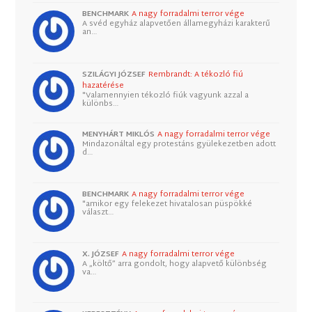
BENCHMARK
A nagy forradalmi terror vége
A svéd egyház alapvetően államegyházi karakterű
an…
SZILÁGYI JÓZSEF
Rembrandt: A tékozló fiú
hazatérése
"Valamennyien tékozló fiúk vagyunk azzal a
különbs…
MENYHÁRT MIKLÓS
A nagy forradalmi terror vége
Mindazonáltal egy protestáns gyülekezetben adott
d…
BENCHMARK
A nagy forradalmi terror vége
"amikor egy felekezet hivatalosan püspökké
választ…
X. JÓZSEF
A nagy forradalmi terror vége
A „költő” arra gondolt, hogy alapvető különbség
va…