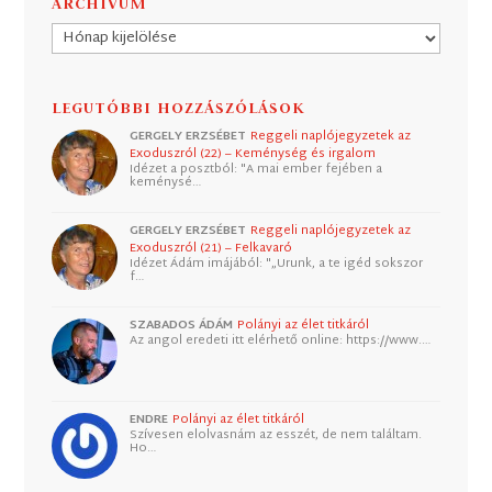
ARCHÍVUM
Archívum
LEGUTÓBBI HOZZÁSZÓLÁSOK
GERGELY ERZSÉBET
Reggeli naplójegyzetek az
Exoduszról (22) – Keménység és irgalom
Idézet a posztból: "A mai ember fejében a
keménysé…
GERGELY ERZSÉBET
Reggeli naplójegyzetek az
Exoduszról (21) – Felkavaró
Idézet Ádám imájából: "„Urunk, a te igéd sokszor
f…
SZABADOS ÁDÁM
Polányi az élet titkáról
Az angol eredeti itt elérhető online: https://www.…
ENDRE
Polányi az élet titkáról
Szívesen elolvasnám az esszét, de nem találtam.
Ho…