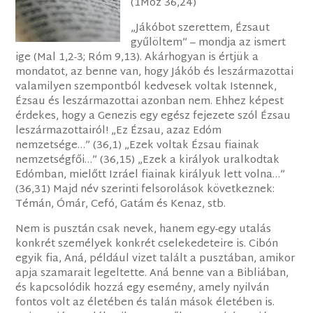
(1Móz 36,24)
„Jákóbot szerettem, Ézsaut
gyűlöltem” – mondja az ismert
ige (Mal 1,2-3; Róm 9,13). Akárhogyan is értjük a
mondatot, az benne van, hogy Jákób és leszármazottai
valamilyen szempontból kedvesek voltak Istennek,
Ézsau és leszármazottai azonban nem. Ehhez képest
érdekes, hogy a Genezis egy egész fejezete szól Ézsau
leszármazottairól! „Ez Ézsau, azaz Edóm
nemzetsége…” (36,1) „Ezek voltak Ézsau fiainak
nemzetségfői…” (36,15) „Ezek a királyok uralkodtak
Edómban, mielőtt Izráel fiainak királyuk lett volna…”
(36,31) Majd név szerinti felsorolások következnek:
Témán, Ómár, Cefó, Gatám és Kenaz, stb.
Nem is pusztán csak nevek, hanem egy-egy utalás
konkrét személyek konkrét cselekedeteire is. Cibón
egyik fia, Aná, például vizet talált a pusztában, amikor
apja szamarait legeltette. Aná benne van a Bibliában,
és kapcsolódik hozzá egy esemény, amely nyilván
fontos volt az életében és talán mások életében is.