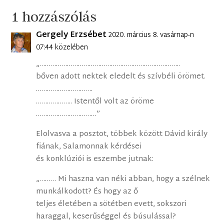
1 hozzászólás
Gergely Erzsébet
2020. március 8. vasárnap-n
07:44 közelében
„…………………………………………………………………..
bőven adott nektek eledelt és szívbéli örömet.
………………………….
……………….. Istentől volt az öröme
……………………………”
Elolvasva a posztot, többek között Dávid király
fiának, Salamonnak kérdései
és konklúziói is eszembe jutnak:
„……… Mi haszna van néki abban, hogy a szélnek
munkálkodott? És hogy az ő
teljes életében a sötétben evett, sokszori
haraggal, keserűséggel és búsulással?