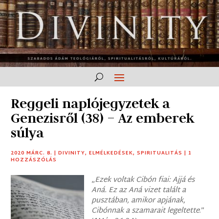
Reggeli naplójegyzetek a
Genezisről (38) – Az emberek
súlya
2020 MÁRC. 8.
|
DIVINITY
,
ELMÉLKEDÉSEK
,
SPIRITUALITÁS
|
1
HOZZÁSZÓLÁS
„
Ezek voltak Cibón fiai: Ajjá és
Aná. Ez az Aná vizet talált a
pusztában, amikor apjának,
Cibónnak a szamarait legeltette
.”