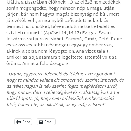
kiáltja a Lisztrában élőknek: „Ő az előző nemzedékek
során megengedte, hogy minden nép a maga útján
járjon, bár nem hagyta magát bizonyság nélkül, mert
jótevőtök volt, a mennyből esőt adott nektek és
termést hozó időket; bőven adott nektek eledelt és
szívbéli örömet.” (ApCsel 14,16-17) Ez igaz Ézsau
leszármazottjaira is. Nahat, Sammá, Ómár, Cefó, Reuél
és az összes többi név mögött egy-egy ember van,
akinek a sorsa nem lényegtelen. Aná vizet talált,
amikor az apja szamarait legeltette. Istentől volt az
öröme. Amint a felelőssége is.
„
Urunk, egyszerre felemelő és félelmes arra gondolni,
hogy te minden valaha élt embert név szerint ismertél, és
az ítélet napján is név szerint fogsz megkérdezni arról,
hogy mit kezdett a tehetségével és szabadságával, amit
tőled kapott. Jó, hogy nem mi leszünk embertársaink
bírái, hanem te, az alkotónk, az igazságos Isten!
”
Print
Email