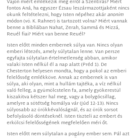
Vajon miért emlékezik meg erről a Szentírás? Miért
fontos Aná, ha egyszer Ézsau leszármazottjaként nincs
okunk feltételezni, hogy Isten népéhez akár
anonim
módon (vö. K. Rahner) is tartozott volna? Miért vannak
benne a Bibliában Nahat, Zerah, Sammá és Mizzá,
Reuél fiai? Miért van benne Reuél?
Isten előtt minden embernek súlya van. Nincs olyan
emberi létezés, amely súlytalan lenne. Van persze
egyfajta súlytalan értelmetlenség abban, amikor
valaki Isten nélkül él a nap alatt (Préd 1). De
Chesterton helyesen mondta, hogy a pokol az emberi
felelősség emlékköve. Annak az embernek is van
súlya, aki olyan, mint a hullám tajtéka, a víz nélkül
való felleg, a gyümölcstelen fa, amely gyökerestül
kiszakitva kétszer hal meg, vagy a bolygócsillag,
amelyre a sötétség homálya vár (Júd 12-13). Nincs
súlyosabb az örökkévalóságnál, és az örök sorsot
befolyásoló döntéseknél. Isten tiszteli az embert és
erkölcsi felelősségének megfelelően méri őt.
Isten előtt nem súlytalan a pogány ember sem. Pál azt