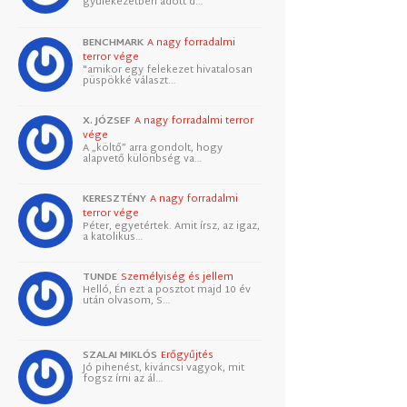
gyülekezetben adott d…
BENCHMARK
A nagy forradalmi
terror vége
"amikor egy felekezet hivatalosan
püspökké választ…
X. JÓZSEF
A nagy forradalmi terror
vége
A „költő” arra gondolt, hogy
alapvető különbség va…
KERESZTÉNY
A nagy forradalmi
terror vége
Péter, egyetértek. Amit írsz, az igaz,
a katolikus…
TUNDE
Személyiség és jellem
Helló, Én ezt a posztot majd 10 év
után olvasom, S…
SZALAI MIKLÓS
Erőgyűjtés
Jó pihenést, kiváncsi vagyok, mit
fogsz írni az ál…