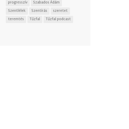
progresszív
Szabados Ádám
Szentlélek
Szentírás
szeretet
teremtés
Tűzfal
Tűzfal podcast