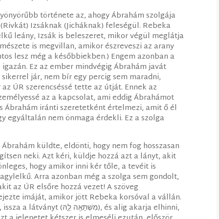
gyönyörűbb története az, ahogy Ábrahám szolgája
(Rivkát) Izsáknak (Jicháknak) feleségül. Rebeka
elkű leány, Izsák is beleszeret, mikor végül meglátja
rmészete is megvillan, amikor észreveszi az arany
ntos lesz még a későbbiekben.) Engem azonban a
e igazán. Ez az ember mindvégig Ábrahám javát
 sikerrel jár, nem bír egy percig sem maradni,
y az ÚR szerencséssé tette az útját. Ennek az
zemélyessé az a kapcsolat, ami eddig Ábrahámot
is Ábrahám iránti szeretetként értelmezi, amit ő él
y egyáltalán nem önmaga érdekli. Ez a szolga
Ábrahám küldte, eldönti, hogy nem fog hosszasan
ítsen neki. Azt kéri, küldje hozzá azt a lányt, akit
leges, hogy amikor inni kér tőle, a tevéit is
 nagylelkű. Arra azonban még a szolga sem gondolt,
kit az ÚR elsőre hozzá vezet! A szöveg
ezte imáját, amikor jött Rebeka korsóval a vállán.
מִשְׁ), és alig akarja elhinni,
zt a jelenetet kétszer is elmeséli ezután, először