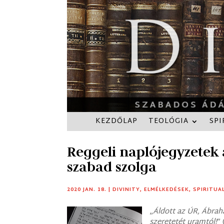
KEZDŐLAP
TEOLÓGIA
SPI
Reggeli naplójegyzetek a
szabad szolga
2020 JAN. 18.
|
DIVINITY
,
ELMÉLKEDÉSEK
,
SPIRITUA
„
Áldott az ÚR, Ábra
szeretetét uramtól!
”