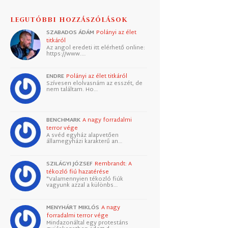
LEGUTÓBBI HOZZÁSZÓLÁSOK
SZABADOS ÁDÁM
Polányi az élet
titkáról
Az angol eredeti itt elérhető online:
https://www.…
ENDRE
Polányi az élet titkáról
Szívesen elolvasnám az esszét, de
nem találtam. Ho…
BENCHMARK
A nagy forradalmi
terror vége
A svéd egyház alapvetően
államegyházi karakterű an…
SZILÁGYI JÓZSEF
Rembrandt: A
tékozló fiú hazatérése
"Valamennyien tékozló fiúk
vagyunk azzal a különbs…
MENYHÁRT MIKLÓS
A nagy
forradalmi terror vége
Mindazonáltal egy protestáns