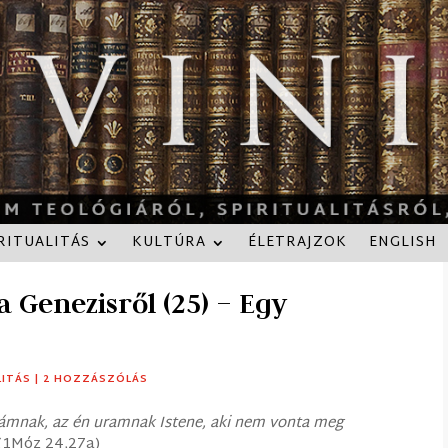
RITUALITÁS
KULTÚRA
ÉLETRAJZOK
ENGLISH
 Genezisről (25) – Egy
LITÁS
|
2 HOZZÁSZÓLÁS
hámnak, az én uramnak Istene, aki nem vonta meg
 (1Móz 24,27a)