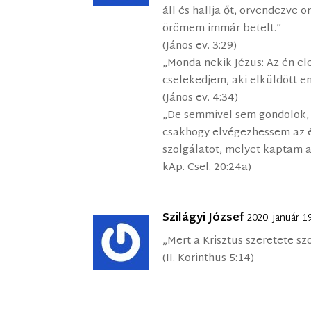
áll és hallja őt, örvendezve 
örömem immár betelt.”
(János ev. 3:29)
„Monda nekik Jézus: Az én e
cselekedjem, aki elküldött e
(János ev. 4:34)
„De semmivel sem gondolok,
csakhogy elvégezhessem az é
szolgálatot, melyet kaptam a
kAp. Csel. 20:24a)
Szilágyi József
2020. január 1
„Mert a Krisztus szeretete s
(II. Korinthus 5:14)