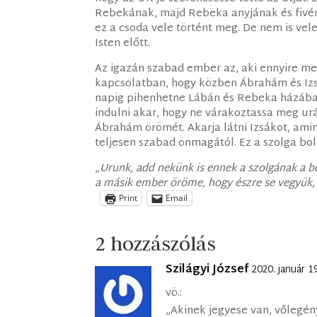
Rebekának, majd Rebeka anyjának és fivér
ez a csoda vele történt meg. De nem is ve
Isten előtt.
Az igazán szabad ember az, aki ennyire me
kapcsolatban, hogy közben Ábrahám és Izsá
napig pihenhetne Lábán és Rebeka házában,
indulni akar, hogy ne várakoztassa meg urát
Ábrahám örömét. Akarja látni Izsákot, ami
teljesen szabad önmagától. Ez a szolga bol
„
Urunk, add nekünk is ennek a szolgának a b
a másik ember öröme, hogy észre se vegyük
Print
Email
2 hozzászólás
Szilágyi József
2020. január 1
vö.:
„Akinek jegyese van, vőlegény