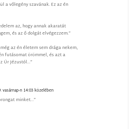
örül a vőlegény szavának. Ez az én
ledelem az, hogy annak akaratát
ngem, és az ő dolgát elvégezzem.”
 még az én életem sem drága nekem,
n futásomat örömmel, és azt a
z Úr Jézustól…”
9. vasárnap-n 14:03 közelében
zorongat minket…”