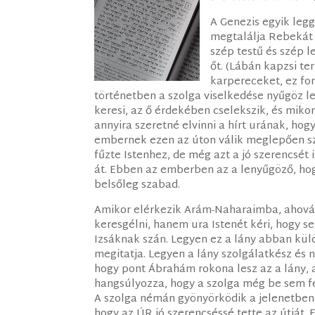
A Genezis egyik leg
megtalálja Rebekát 
szép testű és szép l
őt. (Lábán kapzsi te
karpereceket, ez fo
történetben a szolga viselkedése nyűgöz l
keresi, az ő érdekében cselekszik, és mikor
annyira szeretné elvinni a hírt urának, hog
embernek ezen az úton válik meglepően s
fűzte Istenhez, de még azt a jó szerencsét 
át. Ebben az emberben az a lenyűgöző, hog
belsőleg szabad.
Amikor elérkezik Arám-Naharaimba, ahová 
keresgélni, hanem ura Istenét kéri, hogy seg
Izsáknak szán. Legyen ez a lány abban külön
megitatja. Legyen a lány szolgálatkész és
hogy pont Ábrahám rokona lesz az a lány, a
hangsúlyozza, hogy a szolga még be sem fej
A szolga némán gyönyörködik a jelenetben, issza a látványt (תָּאֵ֖ה לָ֑הּ
hogy az ÚR jó szerencséssé tette az útját. E