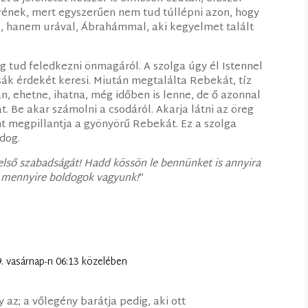
ének, mert egyszerűen nem tud túllépni azon, hogy
le, hanem urával, Ábrahámmal, aki kegyelmet talált
g tud feledkezni önmagáról. A szolga úgy él Istennel
k érdekét keresi. Miután megtalálta Rebekát, tíz
 ehetne, ihatna, még időben is lenne, de ő azonnal
. Be akar számolni a csodáról. Akarja látni az öreg
nt megpillantja a gyönyörű Rebekát. Ez a szolga
dog.
első szabadságát! Hadd kössön le bennünket is annyira
, mennyire boldogok vagyunk!
”
9. vasárnap-n 06:13 közelében
 az; a vőlegény barátja pedig, aki ott