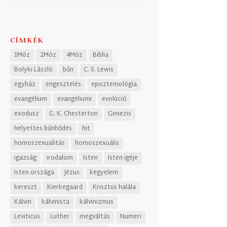
CÍMKÉK
1Móz
2Móz
4Móz
Biblia
Bolyki László
bűn
C. S. Lewis
egyház
engesztelés
episztemológia
evangélium
evangéliumi
evolúció
exodusz
G. K. Chesterton
Genezis
helyettes bűnhődés
hit
homoszexualitás
homoszexuális
igazság
irodalom
Isten
Isten igéje
Isten országa
Jézus
kegyelem
kereszt
Kierkegaard
Krisztus halála
Kálvin
kálvinista
kálvinizmus
Leviticus
Luther
megváltás
Numeri