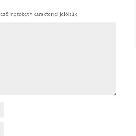
lező mezőket
*
karakterrel jelöltük