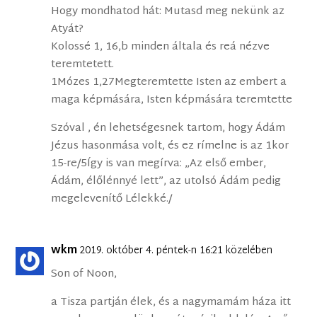
Hogy mondhatod hát: Mutasd meg nekünk az
Atyát?
Kolossé 1, 16,b minden általa és reá nézve
teremtetett.
1Mózes 1,27Megteremtette Isten az embert a
maga képmására, Isten képmására teremtette
Szóval , én lehetségesnek tartom, hogy Ádám
Jézus hasonmása volt, és ez rímelne is az 1kor
15-re/5Így is van megírva: „Az első ember,
Ádám, élőlénnyé lett”, az utolsó Ádám pedig
megelevenítő Lélekké./
wkm
2019. október 4. péntek-n 16:21 közelében
Son of Noon,
a Tisza partján élek, és a nagymamám háza itt