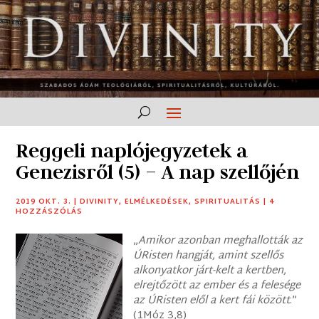
Reggeli naplójegyzetek a
Genezisről (5) – A nap szellőjén
2019 OKT. 3.
|
DIVINITY
,
ELMÉLKEDÉSEK
,
SPIRITUALITÁS
|
4
HOZZÁSZÓLÁS
„
Amikor azonban meghallották az
ÚRisten hangját, amint szellős
alkonyatkor járt-kelt a kertben,
elrejtőzött az ember és a felesége
az ÚRisten elől a kert fái között
.”
(1Móz 3,8)