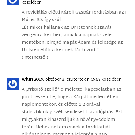
közelében
A revidiálás előtti Károli Gáspár fordításban az I.
Mózes 3:8 így szól:
„És mikor hallanák az Úr Istennek szavát
zengeni a kertben, annak a napnak szele
mentében, elrejté magát Ádám és felesége az
Úr Isten előtt a kertnek fái között.”
(internetről)
wkm
2019. október 3. csütörtök-n 09:58 közelében
A „frissítő szellő” elmélettel kapcsolatban az
jutott eszembe, hogy a Kárpát-medencében
naplementekor, és előtte 1-2 órával
statisztikailag szélcsendesebb az időjárás. Ezt
mi gyakran kihasználjuk a növényvédelem
terén. Nehéz nekem ennek a fordítottját
elképzelnem, mert ez a jelenség a nap