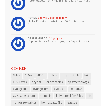
Péter, egyetértek. Amit írsz, az igaz, a katolikus…
TUNDE
Személyiség és jellem
Helló, Én ezt a posztot majd 10 év után olvasom,
S…
SZALAI MIKLÓS
Erőgyűjtés
Jó pihenést, kiváncsi vagyok, mit fogsz írni az ál…
CÍMKÉK
1Móz
2Móz
4Móz
Biblia
Bolyki László
bűn
C. S. Lewis
egyház
engesztelés
episztemológia
evangélium
evangéliumi
evolúció
exodusz
G. K. Chesterton
Genezis
helyettes bűnhődés
hit
homoszexualitás
homoszexuális
igazság