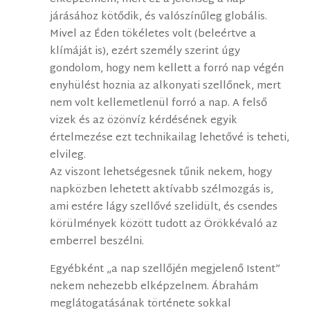
járásához kötődik, és valószínűleg globális.
Mivel az Éden tökéletes volt (beleértve a
klímáját is), ezért személy szerint úgy
gondolom, hogy nem kellett a forró nap végén
enyhülést hoznia az alkonyati szellőnek, mert
nem volt kellemetlenül forró a nap. A felső
vizek és az özönvíz kérdésének egyik
értelmezése ezt technikailag lehetővé is teheti,
elvileg.
Az viszont lehetségesnek tűnik nekem, hogy
napközben lehetett aktívabb szélmozgás is,
ami estére lágy szellővé szelidült, és csendes
körülmények között tudott az Örökkévaló az
emberrel beszélni.
Egyébként „a nap szellőjén megjelenő Istent”
nekem nehezebb elképzelnem. Ábrahám
meglátogatásának története sokkal