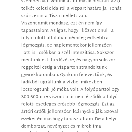
szemben van velünk az út másik oldalán. Az ő
telkét keleti oldalról a vízpart határolja. Tehát
szó szerint a Tisza mellett van.
Viszont amit mondasz, ezt én nem így
tapasztalom. Az igaz, hogy _közvetlenül_ a
folyó fölött általában némileg erősebb a
légmozgás, de naplementekor jellemzően
_ott_is_ csökken a szél intenzitása. Sokszor
mentünk esti fürdőzésre, és nagyon sokszor
reggeltől estig a vízparton strandoltunk
gyerekkoromban. Gyakran feleveztünk, és
ladikból ugráltunk a vízbe, miközben
lecsorogtunk. Jó móka volt. A folyóparttól egy
300-600m-re viszont már nem érződik a folyó
fölötti esetleges erősebb légmozgás. Ezt az
ártéri erdők jellemzően leárnyékolják. Szóval
ezeket én máshogy tapasztaltam. De a helyi
domborzat, növényzet és mikroklíma