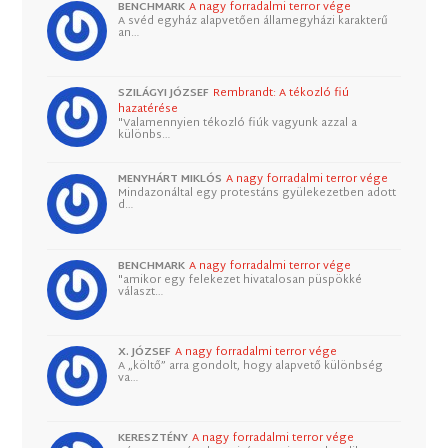
BENCHMARK
A nagy forradalmi terror vége
A svéd egyház alapvetően államegyházi karakterű
an…
SZILÁGYI JÓZSEF
Rembrandt: A tékozló fiú
hazatérése
"Valamennyien tékozló fiúk vagyunk azzal a
különbs…
MENYHÁRT MIKLÓS
A nagy forradalmi terror vége
Mindazonáltal egy protestáns gyülekezetben adott
d…
BENCHMARK
A nagy forradalmi terror vége
"amikor egy felekezet hivatalosan püspökké
választ…
X. JÓZSEF
A nagy forradalmi terror vége
A „költő” arra gondolt, hogy alapvető különbség
va…
KERESZTÉNY
A nagy forradalmi terror vége