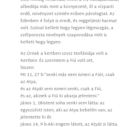
albedója más mint a környezeté, ill a vízparti
erdő, növényzet szintén erősen párologtat. Az
Édenben 4 folyó is eredt, és reggel/esti harmat
volt. Szóval kellett hogy legyen légmozgás, a
szélporozta növények szaporodása mitt is
kellett hogy legyen.
Az Úrnak a kertben szvsz teofániája volt a
Kertben. És szerintem a Fiú volt ott,
hiszen:
Mt 11, 27 b:”senki más nem ismeri a Fiút, csak
az Atya,
és az Atyát sem ismeri senki, csak a Fiú,
és az, akinek a Fiú ki akarja jelenteni.”
János 1, 18Istent soha senki sem látta: az
egyszülött Isten, aki az Atya kebelén van, az
jelentette ki őt.
János 14, 9 b-Aki engem látott, az Atyát is látta.