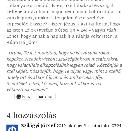
„alkonyatkor sétáló” Isten, akit lábakkal és szájjal
kellene ábrázolnom. Vajon nem finom költői utalással
van dolgunk, amikor Isten jelenléte a szellővel
kapcsolódik össze? Hiszen Jézus is azt tanította, hogy
az Isten Lélek (πνεῦμα ὁ θεός) (Jn 4,24) – vagyis
rúah
.
Lehet, hogy annak a napnak is a rúahja volt? Isten, a
Rúah Há-jjóm?
„
Urunk, Te azt mondtad, hogy ne készítsünk rólad
képeket. Nekünk viszont szükségünk van metaforákra,
hogy valamiféle elképzelésünk legyen rólad. Köszönjük a
szél képét. Köszönjük, hogy Te olyan vagy, mint a szellő,
amely ott és akkor fúj, ahol és amikor akar. Jöjj,
Szentlélek Isten, közeledj hozzánk akkor is, ha
vétkeztünk ellened!
”
Print
Email
4 hozzászólás
Szilágyi József
2019. október 3. csütörtök-n 07:24