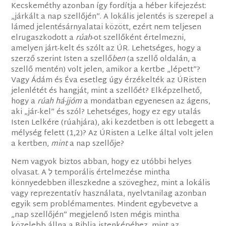
Kecskeméthy azonban így fordítja a héber kifejezést:
„járkált a nap szellőjén”. A lokális jelentés is szerepel a
lámed jelentésárnyalatai között, ezért nem teljesen
elrugaszkodott a
rúah
-ot szellőként értelmezni,
amelyen járt-kelt és szólt az ÚR. Lehetséges, hogy a
szerző szerint Isten a szellő
ben
(a szellő oldalán, a
szellő mentén) volt jelen, amikor a kertbe „lépett”?
Vagy Ádám és Éva esetleg úgy érzékelték az ÚRisten
jelenlétét és hangját, mint a szellőét? Elképzelhető,
hogy a
rúah há-jjóm
a mondatban egyenesen az ágens,
aki „jár-kel” és szól? Lehetséges, hogy ez egy utalás
Isten Lelkére (rúahjára), aki kezdetben is ott lebegett a
mélység felett (1,2)? Az ÚRisten a Lelke által volt jelen
a kertben,
mint
a nap szellője?
Nem vagyok biztos abban, hogy ez utóbbi helyes
olvasat. A לְ temporális értelmezése mintha
könnyedebben illeszkedne a szöveghez, mint a lokális
vagy reprezentatív használata, nyelvtanilag azonban
egyik sem problémamentes. Mindent egybevetve a
„nap szellőjén” megjelenő Isten mégis mintha
közelebb állna a Biblia istenképéhez, mint az