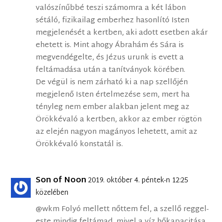
valószínűbbé teszi számomra a két lábon
sétáló, fizikailag emberhez hasonlító Isten
megjelenését a kertben, aki adott esetben akár
ehetett is. Mint ahogy Ábrahám és Sára is
megvendégelte, és Jézus urunk is evett a
feltámadása után a tanítványok körében.
De végül is nem zárható ki a nap szellőjén
megjelenő Isten értelmezése sem, mert ha
tényleg nem ember alakban jelent meg az
Örökkévaló a kertben, akkor az ember rögtön
az elején nagyon magányos lehetett, amit az
Örökkévaló konstatál is.
Son of Noon
2019. október 4. péntek-n 12:25
közelében
@wkm Folyó mellett nőttem fel, a szellő reggel-
este mindig feltámad, mivel a víz hőkapacitása,