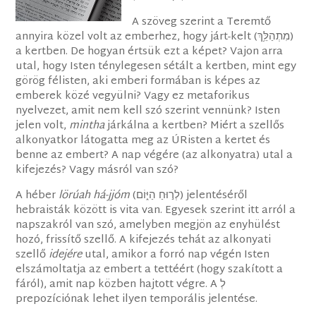
A szöveg szerint a Teremtő
annyira közel volt az emberhez, hogy járt-kelt (מִתְהַלֵּ֥ךְ)
a kertben. De hogyan értsük ezt a képet? Vajon arra
utal, hogy Isten ténylegesen sétált a kertben, mint egy
görög félisten, aki emberi formában is képes az
emberek közé vegyülni? Vagy ez metaforikus
nyelvezet, amit nem kell szó szerint vennünk? Isten
jelen volt,
mintha
járkálna a kertben? Miért a szellős
alkonyatkor látogatta meg az ÚRisten a kertet és
benne az embert? A nap végére (az alkonyatra) utal a
kifejezés? Vagy másról van szó?
A héber
lörúah há-jjóm
(לְר֣וּחַ הַיּ֑וֹם) jelentéséről
hebraisták között is vita van. Egyesek szerint itt arról a
napszakról van szó, amelyben megjön az enyhülést
hozó, frissítő szellő. A kifejezés tehát az alkonyati
szellő
idejére
utal, amikor a forró nap végén Isten
elszámoltatja az embert a tettéért (hogy szakított a
fáról), amit nap közben hajtott végre. A לְ
prepozíciónak lehet ilyen temporális jelentése.