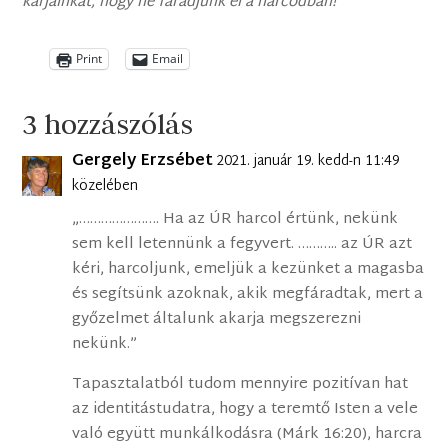
karjainkat, hogy ne fáradjunk el a harcodban!
”
Print
Email
3 hozzászólás
Gergely Erzsébet
2021. január 19. kedd-n 11:49
közelében
„…………………. Ha az ÚR harcol értünk, nekünk
sem kell letennünk a fegyvert. ……….. az ÚR azt
kéri, harcoljunk, emeljük a kezünket a magasba
és segítsünk azoknak, akik megfáradtak, mert a
győzelmet általunk akarja megszerezni
nekünk.”
Tapasztalatból tudom mennyire pozitívan hat
az identitástudatra, hogy a teremtő Isten a vele
való együtt munkálkodásra (Márk 16:20), harcra