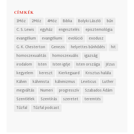
CÍMKÉK
1Móz
2Móz
4Móz
Biblia
Bolyki László
bűn
C. S. Lewis
egyház
engesztelés
episztemológia
evangélium
evangéliumi
evolúció
exodusz
G. K. Chesterton
Genezis
helyettes bűnhődés
hit
homoszexualitás
homoszexuális
igazság
irodalom
Isten
Isten igéje
Isten országa
Jézus
kegyelem
kereszt
Kierkegaard
Krisztus halála
Kálvin
kálvinista
kálvinizmus
Leviticus
Luther
megváltás
Numeri
progresszív
Szabados Ádám
Szentlélek
Szentírás
szeretet
teremtés
Tűzfal
Tűzfal podcast