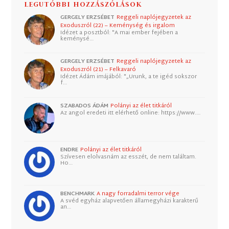
LEGUTÓBBI HOZZÁSZÓLÁSOK
GERGELY ERZSÉBET
Reggeli naplójegyzetek az
Exoduszról (22) – Keménység és irgalom
Idézet a posztból: "A mai ember fejében a
keménysé…
GERGELY ERZSÉBET
Reggeli naplójegyzetek az
Exoduszról (21) – Felkavaró
Idézet Ádám imájából: "„Urunk, a te igéd sokszor
f…
SZABADOS ÁDÁM
Polányi az élet titkáról
Az angol eredeti itt elérhető online: https://www.…
ENDRE
Polányi az élet titkáról
Szívesen elolvasnám az esszét, de nem találtam.
Ho…
BENCHMARK
A nagy forradalmi terror vége
A svéd egyház alapvetően államegyházi karakterű
an…