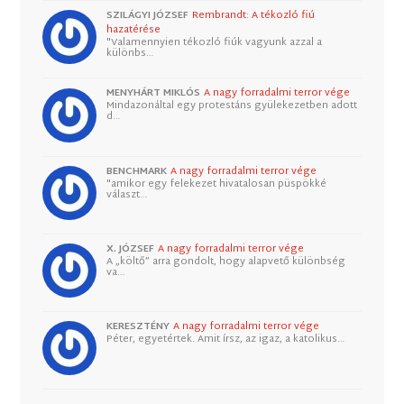
SZILÁGYI JÓZSEF
Rembrandt: A tékozló fiú
hazatérése
"Valamennyien tékozló fiúk vagyunk azzal a
különbs…
MENYHÁRT MIKLÓS
A nagy forradalmi terror vége
Mindazonáltal egy protestáns gyülekezetben adott
d…
BENCHMARK
A nagy forradalmi terror vége
"amikor egy felekezet hivatalosan püspökké
választ…
X. JÓZSEF
A nagy forradalmi terror vége
A „költő” arra gondolt, hogy alapvető különbség
va…
KERESZTÉNY
A nagy forradalmi terror vége
Péter, egyetértek. Amit írsz, az igaz, a katolikus…