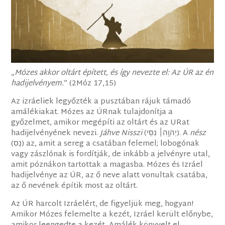
„
Mózes akkor oltárt épített, és így nevezte el: Az ÚR az én
hadijelvényem.
” (2Móz 17,15)
Az izráeliek legyőzték a pusztában rájuk támadó
amálékiakat. Mózes az ÚRnak tulajdonítja a
győzelmet, amikor megépíti az oltárt és az URat
hadijelvényének nevezi.
Jáhve Nisszi
(‎יְהוָ֥ה׀ נִסִּֽי). A
nész
(נֵס) az, amit a sereg a csatában felemel; lobogónak
vagy zászlónak is fordítják, de inkább a jelvényre utal,
amit póznákon tartottak a magasba. Mózes és Izráel
hadijelvénye az ÚR, az ő neve alatt vonultak csatába,
az ő nevének építik most az oltárt.
Az ÚR harcolt Izráelért, de figyeljük meg, hogyan!
Amikor Mózes felemelte a kezét, Izráel került előnybe,