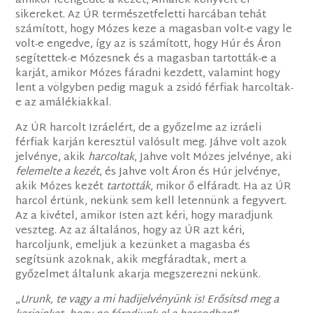
amikor leengedte a kezét, Amálék könyvelt el
sikereket. Az ÚR természetfeletti harcában tehát
számított, hogy Mózes keze a magasban volt-e vagy le
volt-e engedve, így az is számított, hogy Húr és Áron
segítettek-e Mózesnek és a magasban tartották-e a
karját, amikor Mózes fáradni kezdett, valamint hogy
lent a völgyben pedig maguk a zsidó férfiak harcoltak-
e az amálékiakkal.
Az ÚR harcolt Izráelért, de a győzelme az izráeli
férfiak karján keresztül valósult meg. Jáhve volt azok
jelvénye, akik
harcoltak
, Jahve volt Mózes jelvénye, aki
felemelte a kezét
, és Jahve volt Áron és Húr jelvénye,
akik Mózes kezét
tartották
, mikor ő elfáradt. Ha az ÚR
harcol értünk, nekünk sem kell letennünk a fegyvert.
Az a kivétel, amikor Isten azt kéri, hogy maradjunk
veszteg. Az az általános, hogy az ÚR azt kéri,
harcoljunk, emeljük a kezünket a magasba és
segítsünk azoknak, akik megfáradtak, mert a
győzelmet általunk akarja megszerezni nekünk.
„
Urunk, te vagy a mi hadijelvényünk is! Erősítsd meg a