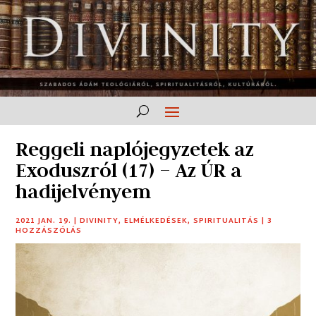
Reggeli naplójegyzetek az
Exoduszról (17) – Az ÚR a
hadijelvényem
2021 JAN. 19.
|
DIVINITY
,
ELMÉLKEDÉSEK
,
SPIRITUALITÁS
|
3
HOZZÁSZÓLÁS