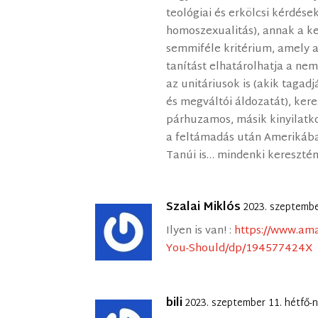
teológiai és erkölcsi kérdése
homoszexualitás), annak a k
semmiféle kritérium, amely a
tanítást elhatárolhatja a ne
az unitáriusok is (akik tagad
és megváltói áldozatát), ke
párhuzamos, másik kinyilatko
a feltámadás után Amerikában
Tanúi is… mindenki kereszté
Szalai Miklós
2023. szeptembe
Ilyen is van! :
https://www.am
You-Should/dp/194577424X
bili
2023. szeptember 11. hétfő-