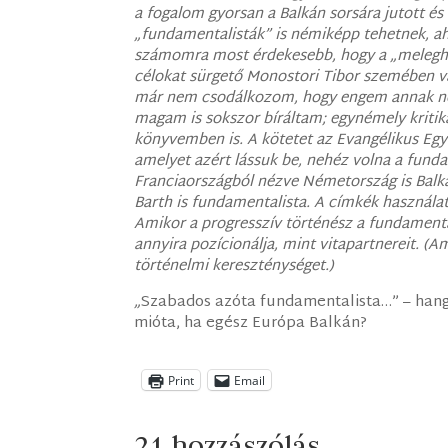
a fogalom gyorsan a Balkán sorsára jutott és n
„fundamentalisták” is némiképp tehetnek, ahog
számomra most érdekesebb, hogy a „meleghá
célokat sürgető Monostori Tibor szemében va
már nem csodálkozom, hogy engem annak nev
magam is sokszor bíráltam; egynémely kriti
könyvemben is. A kötetet az Evangélikus Egy
amelyet azért lássuk be, nehéz volna a fund
Franciaországból nézve Németország is Balká
Barth is fundamentalista. A címkék használat
Amikor a progresszív történész a fundamenta
annyira pozícionálja, mint vitapartnereit. (
történelmi kereszténységet.)
„
Szabados azóta fundamentalista…” – hangz
mióta, ha egész Európa Balkán?
Print
Email
21 hozzászólás