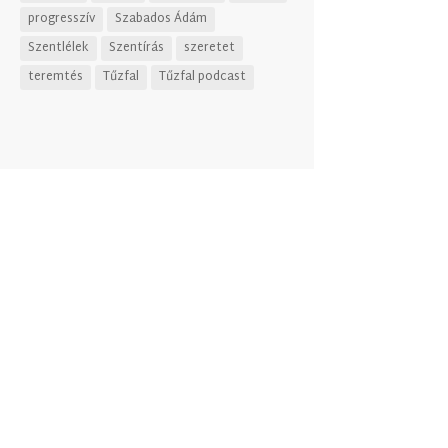
progresszív
Szabados Ádám
Szentlélek
Szentírás
szeretet
teremtés
Tűzfal
Tűzfal podcast