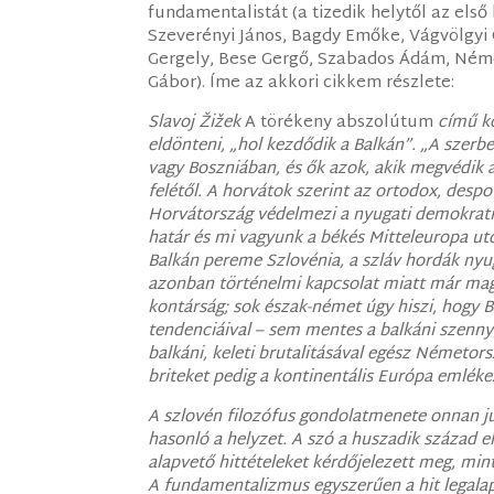
fundamentalistát (a tizedik helytől az első 
Szeverényi János,
Bagdy Emőke,
Vágvölgyi
Gergely,
Bese Gergő,
Szabados Ádám,
Néme
Gábor
). Íme az akkori cikkem részlete:
Slavoj Žižek
A törékeny abszolútum
című kö
eldönteni, „hol kezdődik a Balkán”. „A szer
vagy Boszniában, és ők azok, akik megvédik a
felétől. A horvátok szerint az ortodox, desp
Horvátország védelmezi a nyugati demokratik
határ és mi vagyunk a békés Mitteleuropa ut
Balkán pereme Szlovénia, a szláv hordák nyug
azonban történelmi kapcsolat miatt már magá
kontárság; sok észak-német úgy hiszi, hogy B
tendenciáival – sem mentes a balkáni szenn
balkáni, keleti brutalitásával egész Németors
briteket pedig a kontinentális Európa emléke
A szlovén filozófus gondolatmenete onnan ju
hasonló a helyzet. A szó a huszadik század ele
alapvető hittételeket kérdőjelezett meg, min
A fundamentalizmus egyszerűen a hit legalap