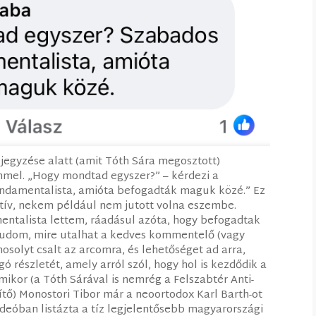
jegyzése alatt (amit Tóth Sára megosztott)
mmel. „Hogy mondtad egyszer?” – kérdezi a
undamentalista, amióta befogadták maguk közé.” Ez
tív, nekem például nem jutott volna eszembe.
entalista lettem, ráadásul azóta, hogy befogadtak
 tudom, mire utalhat a kedves kommentelő (vagy
mosolyt csalt az arcomra, és lehetőséget ad arra,
ó részletét, amely arról szól, hogy hol is kezdődik a
ikor (a Tóth Sárával is nemrég a Felszabtér Anti-
tő) Monostori Tibor már a neoortodox Karl Barth-ot
ideóban listázta a tíz legjelentősebb magyarországi