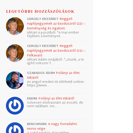
LEGUTÓBBI HOZZÁSZÓLÁSOK
GERGELY ERZSÉBET
Reggeli
naplójegyzetek az Exoduszról (22) –
Keménység és irgalom
Idézet a posztból: "A mai ember
fejében a keménysé…
GERGELY ERZSÉBET
Reggeli
naplójegyzetek az Exoduszról (21) –
Felkavaró
Idézet Ádám imájából: "„Urunk, a te
igéd sokszor f…
SZABADOS ÁDÁM
Polányi az élet
titkáról
Az angol eredeti itt elérhető online:
https://www.…
ENDRE
Polányi az élet titkáról
Szívesen elolvasnám az esszét, de
nem találtam. Ho…
BENCHMARK
A nagy forradalmi
terror vége
A svéd egyház alapvetően