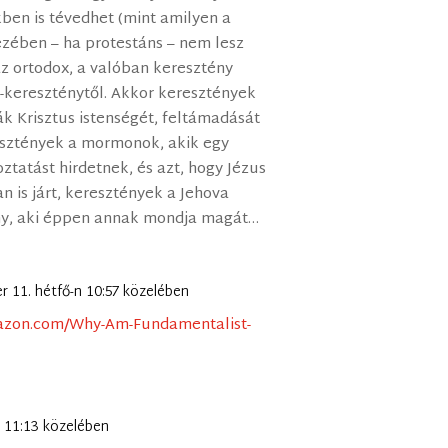
kben is tévedhet (mint amilyen a
ezében – ha protestáns – nem lesz
z ortodox, a valóban keresztény
m-kereszténytől. Akkor keresztények
ják Krisztus istenségét, feltámadását
resztények a mormonok, akik egy
ztatást hirdetnek, és azt, hogy Jézus
 is járt, keresztények a Jehova
ny, aki éppen annak mondja magát…
r 11. hétfő-n 10:57 közelében
azon.com/Why-Am-Fundamentalist-
n 11:13 közelében