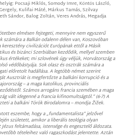
helyig:
Pocsaji Miklós,
Somody Imre,
Köntös László,
 Gergely,
Kulifai Máté,
Márkus Tamás,
Szilvay
th Sándor,
Balog Zoltán,
Veres András,
Megadja
tetben elmésen fejtegeti, mennyire nem egyszerű
bek számára a Balkán odalenn délen van, Koszovóban
 keresztény civilizációt Európának ettől a Másik
otikus és bizánci Szerbiában kezdődik, mellyel szemben
us értékeket; mi szlovének úgy véljük, Horvátország a
olsó védőbástyája. Sok olasz és osztrák számára a
ati előretolt hadállása. A legtöbb német szerint
t Ausztriát is megfertőzte a balkáni korrupció és a
ajorország – a maga katolikus, provinciális
yeződéstől. Számos arrogáns francia szemében a maga
zág vált idegenné a francia kifinomultságtól.” (6-7) A
zteti a balkáni Török Birodalomra – mondja Žižek.
tott eszembe, hogy a „fundamentalista” jelzővel
jén született, amikor a liberális teológia olyan
t Jézus feltámadása, istensége és engesztelő áldozata.
vetőbb tételeihez való ragaszkodást jelentette. Aztán