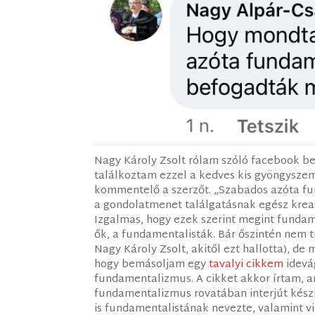
Nagy Károly Zsolt rólam szóló facebook be
találkoztam ezzel a kedves kis gyöngysze
kommentelő a szerzőt. „Szabados azóta f
a gondolatmenet találgatásnak egész krea
Izgalmas, hogy ezek szerint megint fundam
ők, a fundamentalisták. Bár őszintén nem
Nagy Károly Zsolt, akitől ezt hallotta), de 
hogy bemásoljam egy
tavalyi cikkem
idevág
fundamentalizmus. A cikket akkor írtam, am
fundamentalizmus rovatában interjút készí
is fundamentalistának nevezte, valamint v