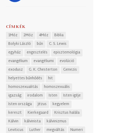
CÍMKÉK
1Móz
2Móz
4Móz
Biblia
Bolyki László
bűn
C. S. Lewis
egyház
engesztelés
episztemológia
evangélium
evangéliumi
evolúció
exodusz
G. K. Chesterton
Genezis
helyettes bűnhődés
hit
homoszexualitás
homoszexuális
igazság
irodalom
Isten
Isten igéje
Isten országa
Jézus
kegyelem
kereszt
Kierkegaard
Krisztus halála
Kálvin
kálvinista
kálvinizmus
Leviticus
Luther
megváltás
Numeri