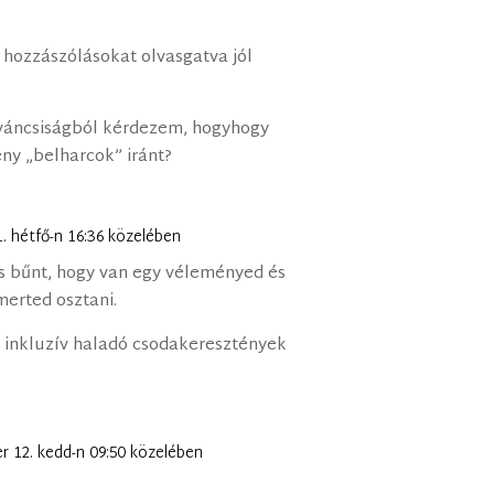
 hozzászólásokat olvasgatva jól
íváncsiságból kérdezem, hogyhogy
ény „belharcok” iránt?
. hétfő-n 16:36 közelében
os bűnt, hogy van egy véleményed és
erted osztani.
s inkluzív haladó csodakeresztények
r 12. kedd-n 09:50 közelében