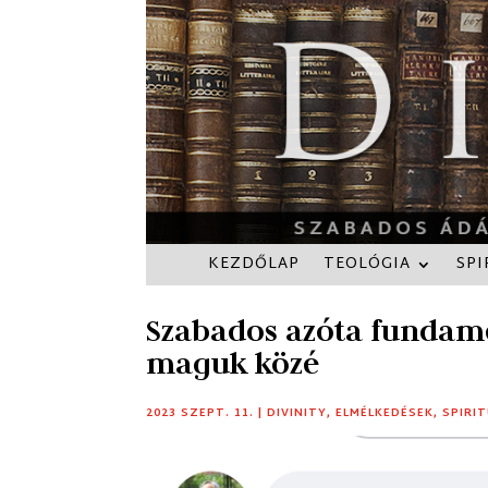
KEZDŐLAP
TEOLÓGIA
SPI
Szabados azóta fundame
maguk közé
2023 SZEPT. 11.
|
DIVINITY
,
ELMÉLKEDÉSEK
,
SPIRI