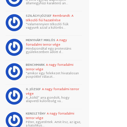
államegyházi karakterű an…
SZILÁGYI JÓZSEF
Rembrandt: A
tékozló fiú hazatérése
"Valamennyien tékozló fiúk
vagyunk azzal a különbs…
MENYHÁRT MIKLÓS
A nagy
forradalmi terror vége
Mindazonáltal egy protestáns
gyülekezetben adott d…
BENCHMARK
A nagy forradalmi
terror vége
"amikor egy felekezet hivatalosan
püspökké választ…
X. JÓZSEF
A nagy forradalmi terror
vége
A „költő” arra gondolt, hogy
alapvető különbség va…
KERESZTÉNY
A nagy forradalmi
terror vége
Péter, egyetértek. Amit írsz, az igaz,
a katolikus…