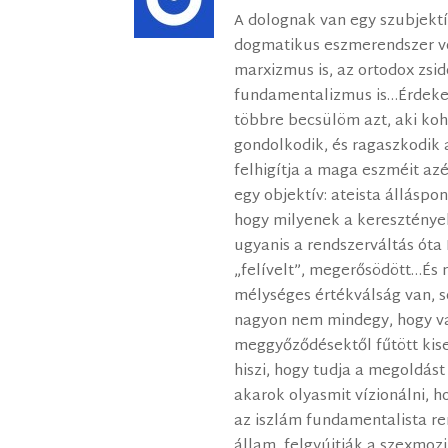
A dolognak van egy szubjekt
dogmatikus eszmerendszer vo
marxizmus is, az ortodox zsid
fundamentalizmus is…Érdekel
többre becsülöm azt, aki ko
gondolkodik, és ragaszkodik 
felhigítja a maga eszméit azé
egy objektív: ateista álláspo
hogy milyenek a keresztények
ugyanis a rendszerváltás ót
„felívelt”, megerősödött…És
mélységes értékválság van, 
nagyon nem mindegy, hogy van
meggyőződésektől fűtött kise
hiszi, hogy tudja a megoldá
akarok olyasmit vízionálni, 
az iszlám fundamentalista r
állam, felgyújtják a szexmozi