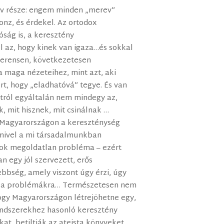
ív része: engem minden „merev”
nz, és érdekel. Az ortodox
óság is, a keresztény
 az, hogy kinek van igaza…és sokkal
herensen, következetesen
a maga nézeteihez, mint azt, aki
rt, hogy „eladhatóvá” tegye. És van
ntról egyáltalán nem mindegy az,
, mit hisznek, mit csinálnak …
a Magyarországon a kereszténység
 mivel a mi társadalmunkban
sok megoldatlan probléma – ezért
 egy jól szervezett, erős
bbség, amely viszont úgy érzi, úgy
st a problémákra… Természetesen nem
hogy Magyarországon létrejöhetne egy,
endszerekhez hasonló keresztény
kat, betiltják az ateista könyveket,