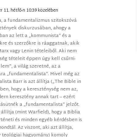
r 11. hétfő-n 10:39 közelében
, a fundamentalizmus szitokszóvá
sztények diskurzusában, ahogy a
sban az lett a „kommunista” és a
kre és szerzőkre is ráaggatnak, akik
arx vagy Lenin tételeiből. Aki nem
ség tételeit éppen úgy kell csűrni-
lem”, a világ szeretné, az a
ára „fundamentalista”. Mivel még az
sta Barr is azt állítja („The Bible in
ében, hogy a kereszténység nem az,
ern keresztény annak tart – ezért
rásütnék a „fundamentalista” jelzőt.
állítja (mint Warfield), hogy a Biblia
rténeti és minden egyéb kérdésben is
ndtál. Az viszont, aki azt állítja,
ny teológiai hagyomány) komoly