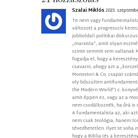
Szalai Miklós
2023. szeptembe
Te nem vagy fundamentalista
változott a progresszív kere
jobboldali politikai diskurzu
„marxista”, amit olyan eszmé
szinte semmit sem vallanak M
fogadja el, hogy a keresztény
csavarni, ahogy azt a „korszel
Monostori & Co. csapat szám
oly bőszülten antifundamentali
the Modern World”) c. könyv
amit éppen ez, vagy az a mod
nem csodálkoznék, ha őrá is 
A fundamentalista az, aki azt 
nem csak teológia, hanem tö
tévedhetetlen. Ilyet te soha mo
hogy a Biblia (és a kereszté