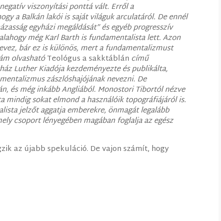
egatív viszonyítási ponttá vált. Erről a
y a Balkán lakói is saját világuk arculatáról. De ennél
zasság egyházi megáldását” és egyéb progresszív
lahogy még Karl Barth is fundamentalista lett. Azon
ez, bár ez is különös, mert a fundamentalizmust
kám olvasható
Teológus a sakktáblán
című
ház Luther Kiadója kezdeményezte és publikálta,
amentalizmus zászlóshajójának nevezni. De
n, és még inkább Angliából. Monostori Tibortól nézve
a mindig sokat elmond a használóik topográfiájáról is.
lista jelzőt aggatja emberekre, önmagát legalább
Amely csoport lényegében magában foglalja az egész
ik az újabb spekuláció. De vajon számít, hogy