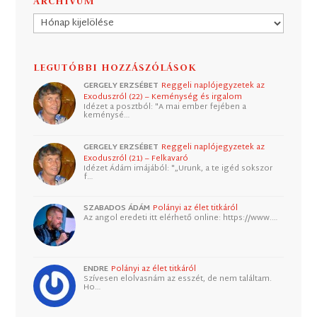
ARCHÍVUM
Archívum
LEGUTÓBBI HOZZÁSZÓLÁSOK
GERGELY ERZSÉBET
Reggeli naplójegyzetek az
Exoduszról (22) – Keménység és irgalom
Idézet a posztból: "A mai ember fejében a
keménysé…
GERGELY ERZSÉBET
Reggeli naplójegyzetek az
Exoduszról (21) – Felkavaró
Idézet Ádám imájából: "„Urunk, a te igéd sokszor
f…
SZABADOS ÁDÁM
Polányi az élet titkáról
Az angol eredeti itt elérhető online: https://www.…
ENDRE
Polányi az élet titkáról
Szívesen elolvasnám az esszét, de nem találtam.
Ho…