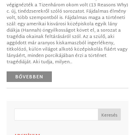
végignézték a Tizenhárom okom volt (13 Reasons Why)
c. új, tinédzserekről szóló sorozatot. Fájdalmas élmény
volt, több szempontból is. Fájdalmas maga a történeti
szál: egy amerikai kisvárosi középiskola egyik lány
diákja (Hannah) öngyilkosságot követ el, a sorozat a
tragédia okainak feltárásáról szól. Az a szülő, aki
aggódott már aranyos kiskamaszból ingerlékeny,
titkolózó, külön világot alkotó középiskolás fiáért vagy
lányáért, minden porcikájában érzi a történet
tragédiáját. Aki tudja, milyen...
BŐVEBBEN