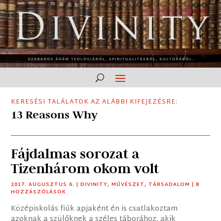
KERESÉSI TALÁLATOK AZ ALÁBBI KIFEJEZÉSRE:
13 Reasons Why
Fájdalmas sorozat a
Tizenhárom okom volt
2017. AUGUSZTUS 6.
|
DIVINITY
,
MŰVÉSZET
,
TÁRSADALOM
| 8
HOZZÁSZÓLÁSOK
Középiskolás fiúk apjaként én is csatlakoztam
azoknak a szülőknek a széles táborához, akik