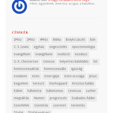
KERESZTÉNY
A nagy forradalmi terror vége
Péter, egyetértek. Amit írsz, az igaz, a katolikus…
CÍMKÉK
1Móz
2Móz
4Móz
Biblia
Bolyki László
bűn
C. S. Lewis
egyház
engesztelés
episztemológia
evangélium
evangéliumi
evolúció
exodusz
G. K. Chesterton
Genezis
helyettes bűnhődés
hit
homoszexualitás
homoszexuális
igazság
irodalom
Isten
Isten igéje
Isten országa
Jézus
kegyelem
kereszt
Kierkegaard
Krisztus halála
Kálvin
kálvinista
kálvinizmus
Leviticus
Luther
megváltás
Numeri
progresszív
Szabados Ádám
Szentlélek
Szentírás
szeretet
teremtés
Tűzfal
Tűzfal podcast