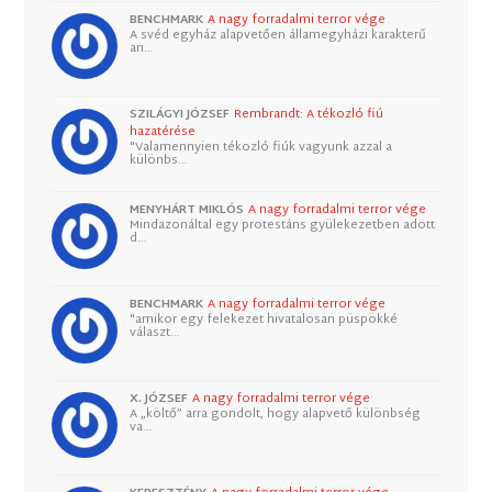
BENCHMARK
A nagy forradalmi terror vége
A svéd egyház alapvetően államegyházi karakterű
an…
SZILÁGYI JÓZSEF
Rembrandt: A tékozló fiú
hazatérése
"Valamennyien tékozló fiúk vagyunk azzal a
különbs…
MENYHÁRT MIKLÓS
A nagy forradalmi terror vége
Mindazonáltal egy protestáns gyülekezetben adott
d…
BENCHMARK
A nagy forradalmi terror vége
"amikor egy felekezet hivatalosan püspökké
választ…
X. JÓZSEF
A nagy forradalmi terror vége
A „költő” arra gondolt, hogy alapvető különbség
va…