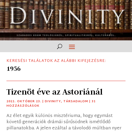
KERESÉSI TALÁLATOK AZ ALÁBBI KIFEJEZÉSRE:
1956
Tizenöt éve az Astoriánál
2021. OKTÓBER 23.
|
DIVINITY
,
TÁRSADALOM
| 31
HOZZÁSZÓLÁSOK
Az élet egyik különös misztériuma, hogy egymást
követő generációk drámái sűrűsödnek ismétlődő
pillanatokba. A jelen ezáltal a távolodó múltban nyer