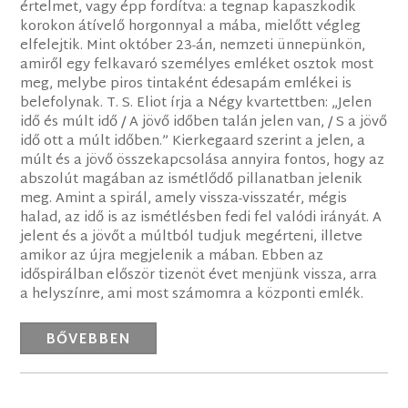
értelmet, vagy épp fordítva: a tegnap kapaszkodik
korokon átívelő horgonnyal a mába, mielőtt végleg
elfelejtik. Mint október 23-án, nemzeti ünnepünkön,
amiről egy felkavaró személyes emléket osztok most
meg, melybe piros tintaként édesapám emlékei is
belefolynak. T. S. Eliot írja a Négy kvartettben: „Jelen
idő és múlt idő / A jövő időben talán jelen van, / S a jövő
idő ott a múlt időben.” Kierkegaard szerint a jelen, a
múlt és a jövő összekapcsolása annyira fontos, hogy az
abszolút magában az ismétlődő pillanatban jelenik
meg. Amint a spirál, amely vissza-visszatér, mégis
halad, az idő is az ismétlésben fedi fel valódi irányát. A
jelent és a jövőt a múltból tudjuk megérteni, illetve
amikor az újra megjelenik a mában. Ebben az
időspirálban először tizenöt évet menjünk vissza, arra
a helyszínre, ami most számomra a központi emlék.
BŐVEBBEN