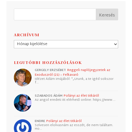
ARCHÍVUM
Archívum
LEGUTÓBBI HOZZÁSZÓLÁSOK
GERGELY ERZSÉBET
Reggeli naplójegyzetek az
Exoduszról (21) – Felkavaró
Idézet Ádám imájából: "„Urunk, a te igéd sokszor
f…
SZABADOS ÁDÁM
Polányi az élet titkáról
Az angol eredeti itt elérhető online: https://www.…
ENDRE
Polányi az élet titkáról
Szívesen elolvasnám az esszét, de nem találtam.
Ho…