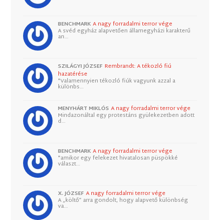
BENCHMARK
A nagy forradalmi terror vége
A svéd egyház alapvetően államegyházi karakterű
an…
SZILÁGYI JÓZSEF
Rembrandt: A tékozló fiú
hazatérése
"Valamennyien tékozló fiúk vagyunk azzal a
különbs…
MENYHÁRT MIKLÓS
A nagy forradalmi terror vége
Mindazonáltal egy protestáns gyülekezetben adott
d…
BENCHMARK
A nagy forradalmi terror vége
"amikor egy felekezet hivatalosan püspökké
választ…
X. JÓZSEF
A nagy forradalmi terror vége
A „költő” arra gondolt, hogy alapvető különbség
va…