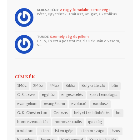
KERESZTÉNY
A nagy forradalmi terror vége
Péter, egyetértek. Amit írsz, az igaz, a katolikus…
TUNDE
Személyiség és jellem
Helló, Én ezt a posztot majd 10 év után olvasom,
S…
CÍMKÉK
1Móz
2Móz
4Móz
Biblia
Bolyki László
bűn
C. S. Lewis
egyház
engesztelés
episztemológia
evangélium
evangéliumi
evolúció
exodusz
G. K. Chesterton
Genezis
helyettes bűnhődés
hit
homoszexualitás
homoszexuális
igazság
irodalom
Isten
Isten igéje
Isten országa
Jézus