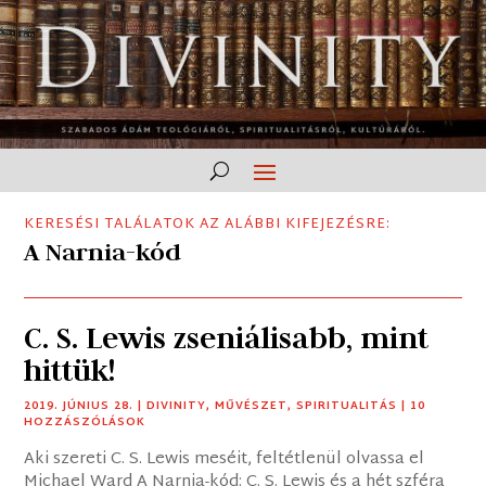
KERESÉSI TALÁLATOK AZ ALÁBBI KIFEJEZÉSRE:
A Narnia-kód
C. S. Lewis zseniálisabb, mint
hittük!
2019. JÚNIUS 28.
|
DIVINITY
,
MŰVÉSZET
,
SPIRITUALITÁS
| 10
HOZZÁSZÓLÁSOK
Aki szereti C. S. Lewis meséit, feltétlenül olvassa el
Michael Ward A Narnia-kód: C. S. Lewis és a hét szféra