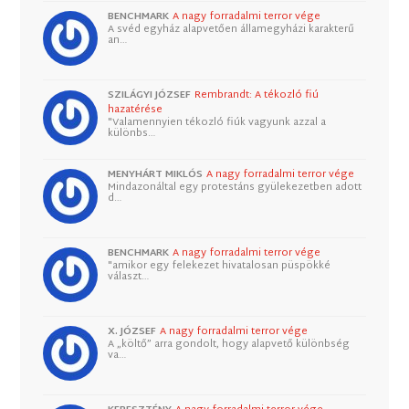
BENCHMARK
A nagy forradalmi terror vége
A svéd egyház alapvetően államegyházi karakterű
an…
SZILÁGYI JÓZSEF
Rembrandt: A tékozló fiú
hazatérése
"Valamennyien tékozló fiúk vagyunk azzal a
különbs…
MENYHÁRT MIKLÓS
A nagy forradalmi terror vége
Mindazonáltal egy protestáns gyülekezetben adott
d…
BENCHMARK
A nagy forradalmi terror vége
"amikor egy felekezet hivatalosan püspökké
választ…
X. JÓZSEF
A nagy forradalmi terror vége
A „költő” arra gondolt, hogy alapvető különbség
va…