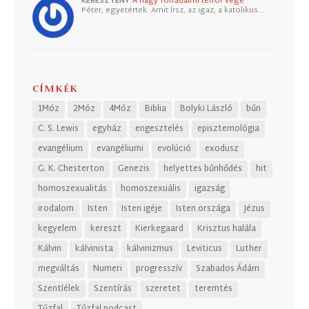
KERESZTÉNY
A nagy forradalmi terror vége
Péter, egyetértek. Amit írsz, az igaz, a katolikus…
CÍMKÉK
1Móz
2Móz
4Móz
Biblia
Bolyki László
bűn
C. S. Lewis
egyház
engesztelés
episztemológia
evangélium
evangéliumi
evolúció
exodusz
G. K. Chesterton
Genezis
helyettes bűnhődés
hit
homoszexualitás
homoszexuális
igazság
irodalom
Isten
Isten igéje
Isten országa
Jézus
kegyelem
kereszt
Kierkegaard
Krisztus halála
Kálvin
kálvinista
kálvinizmus
Leviticus
Luther
megváltás
Numeri
progresszív
Szabados Ádám
Szentlélek
Szentírás
szeretet
teremtés
Tűzfal
Tűzfal podcast