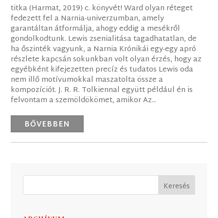
titka (Harmat, 2019) c. könyvét! Ward olyan réteget
fedezett fel a Narnia-univerzumban, amely
garantáltan átformálja, ahogy eddig a mesékről
gondolkodtunk. Lewis zsenialitása tagadhatatlan, de
ha őszinték vagyunk, a Narnia Krónikái egy-egy apró
részlete kapcsán sokunkban volt olyan érzés, hogy az
egyébként kifejezetten precíz és tudatos Lewis oda
nem illő motívumokkal maszatolta össze a
kompozíciót. J. R. R. Tolkiennal együtt például én is
felvontam a szemöldökömet, amikor Az...
BŐVEBBEN