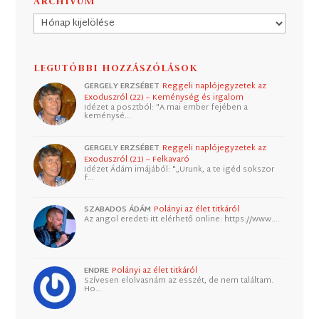
ARCHÍVUM
Archívum
LEGUTÓBBI HOZZÁSZÓLÁSOK
GERGELY ERZSÉBET
Reggeli naplójegyzetek az
Exoduszról (22) – Keménység és irgalom
Idézet a posztból: "A mai ember fejében a
keménysé…
GERGELY ERZSÉBET
Reggeli naplójegyzetek az
Exoduszról (21) – Felkavaró
Idézet Ádám imájából: "„Urunk, a te igéd sokszor
f…
SZABADOS ÁDÁM
Polányi az élet titkáról
Az angol eredeti itt elérhető online: https://www.…
ENDRE
Polányi az élet titkáról
Szívesen elolvasnám az esszét, de nem találtam.
Ho…