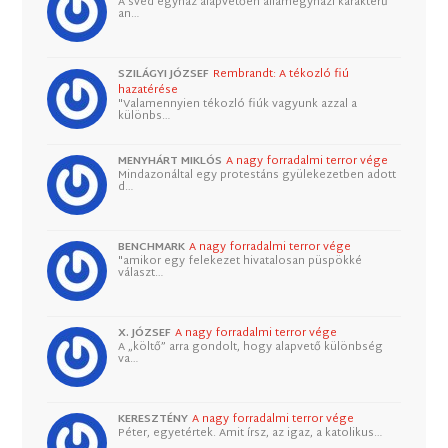
A svéd egyház alapvetően államegyházi karakterű
an…
SZILÁGYI JÓZSEF
Rembrandt: A tékozló fiú
hazatérése
"Valamennyien tékozló fiúk vagyunk azzal a
különbs…
MENYHÁRT MIKLÓS
A nagy forradalmi terror vége
Mindazonáltal egy protestáns gyülekezetben adott
d…
BENCHMARK
A nagy forradalmi terror vége
"amikor egy felekezet hivatalosan püspökké
választ…
X. JÓZSEF
A nagy forradalmi terror vége
A „költő” arra gondolt, hogy alapvető különbség
va…
KERESZTÉNY
A nagy forradalmi terror vége
Péter, egyetértek. Amit írsz, az igaz, a katolikus…