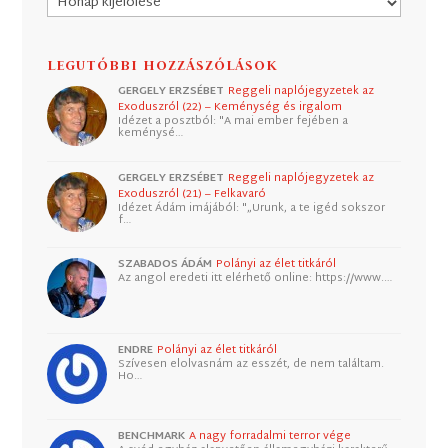
LEGUTÓBBI HOZZÁSZÓLÁSOK
GERGELY ERZSÉBET
Reggeli naplójegyzetek az
Exoduszról (22) – Keménység és irgalom
Idézet a posztból: "A mai ember fejében a
keménysé…
GERGELY ERZSÉBET
Reggeli naplójegyzetek az
Exoduszról (21) – Felkavaró
Idézet Ádám imájából: "„Urunk, a te igéd sokszor
f…
SZABADOS ÁDÁM
Polányi az élet titkáról
Az angol eredeti itt elérhető online: https://www.…
ENDRE
Polányi az élet titkáról
Szívesen elolvasnám az esszét, de nem találtam.
Ho…
BENCHMARK
A nagy forradalmi terror vége