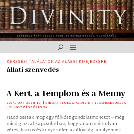
KERESÉSI TALÁLATOK AZ ALÁBBI KIFEJEZÉSRE:
állati szenvedés
A Kert, a Templom és a Menny
2014. OKTÓBER 10.
|
BIBLIAI TEOLÓGIA
,
DIVINITY
,
ELMÉLKEDÉSEK
| 31 HOZZÁSZÓLÁSOK
Hadd osszak meg egy félkész gondolatmenetet – még
mindig azzal kapcsolatban, hogy vajon miért olyan
véres, harcos és könyörtelen az élővilág, amilyennek