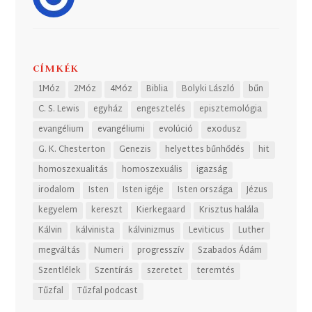
CÍMKÉK
1Móz
2Móz
4Móz
Biblia
Bolyki László
bűn
C. S. Lewis
egyház
engesztelés
episztemológia
evangélium
evangéliumi
evolúció
exodusz
G. K. Chesterton
Genezis
helyettes bűnhődés
hit
homoszexualitás
homoszexuális
igazság
irodalom
Isten
Isten igéje
Isten országa
Jézus
kegyelem
kereszt
Kierkegaard
Krisztus halála
Kálvin
kálvinista
kálvinizmus
Leviticus
Luther
megváltás
Numeri
progresszív
Szabados Ádám
Szentlélek
Szentírás
szeretet
teremtés
Tűzfal
Tűzfal podcast