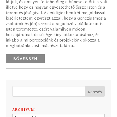
látjuk, és amilyen feltehetőleg a bűneset előtti is volt,
illetve hogy ez hogyan egyeztethető össze Isten és a
teremtés jóságával. Az eddigiekben két megoldással
kísérleteztem: egyrészt azzal, hogy a Genezis (meg a
zsoltárok és Jób) szerint a ragadozó vadállatokat is
Isten teremtette, ezért valamilyen módon
hozzájárulnak dicsősége kinyilatkoztatásához, és
inkább a mi percepciónk és projekciónk okozza a
megbotránkozást, másrészt talán a...
BŐVEBBEN
ARCHÍVUM
Archívum