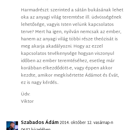
Harmadrészt: szerinted a sátán bukásának lehet
oka az anyagi világ teremtése ill. üdvösségének
lehetősége, vagyis Isten velünk kapcsolatos
terve? Mert ha igen, nyilván nemcsak az ember,
hanem az anyagi világ többi része theózisát is
meg akarja akadályozni. Hogy az ezzel
kapcsolatos tevékenysége hogyan viszonyul
időben az ember teremtéséhez, esetleg már
korábban elkezdődött-e, vagy éppen akkor
kezdte, amikor megkísértette Ádámot és Évát,
ez is nagy kérdés..
Üdv:
Viktor
Szabados Ádám
2014. október 12. vasárnap-n