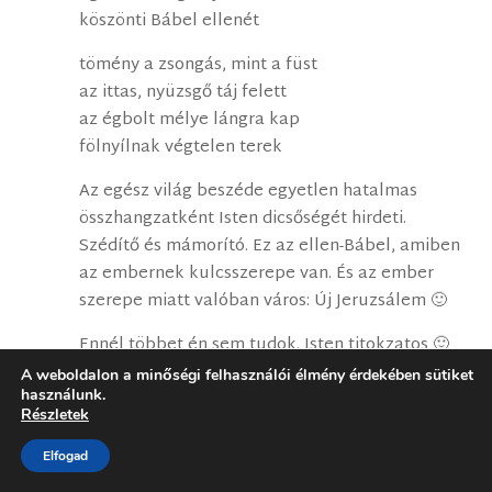
köszönti Bábel ellenét
tömény a zsongás, mint a füst
az ittas, nyüzsgő táj felett
az égbolt mélye lángra kap
fölnyílnak végtelen terek
Az egész világ beszéde egyetlen hatalmas
összhangzatként Isten dicsőségét hirdeti.
Szédítő és mámorító. Ez az ellen-Bábel, amiben
az embernek kulcsszerepe van. És az ember
szerepe miatt valóban város: Új Jeruzsálem 🙂
Ennél többet én sem tudok. Isten titokzatos 🙂
A weboldalon a minőségi felhasználói élmény érdekében sütiket
Béke veled:
használunk.
Viktor
Részletek
Elfogad