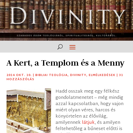
A Kert, a Templom és a Menny
2014 OKT. 10.
|
BIBLIAI TEOLÓGIA
,
DIVINITY
,
ELMÉLKEDÉSEK
|
31
HOZZÁSZÓLÁS
Hadd osszak meg egy félkész
gondolatmenetet – még mindig
azzal kapcsolatban, hogy vajon
miért olyan véres, harcos és
könyörtelen az élővilág,
amilyennek
látjuk
, és amilyen
feltehetőleg a bűneset előtti is