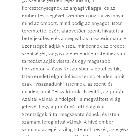
„A Szentségekben fejeződik ki, a
kereszténységnek az anyagi világgal és az
ember testiségével szembeni pozitív viszonya:
mind az embert, mind pedig az anyagot, Isten
teremtette, ezért alapvetően szent, hivatott a
beteljesülésre és a megváltás misztériumára. A
Szentségek adják vissza, mindennek az eredeti
szentségét, vagyis az eredendően Istenhez való
tartozást adják vissza, és egy magasabb
horizonton – Jézus Krisztusban – beteljesítik,
Isten eredeti elgondolása szerint. Minden, amit
csak “visszaadunk” Istennek, az szent; és
minden, amit “elszakítunk” Istentől, az profán.
Azáltal válnak a “dolgok” a megváltott világ
jeleivé, hogy a profánná tett dolgok a
Szentségek által megszentelődnek, és Isten
számára lefoglalttá válnak. A hívő ember
számára az egész világ Istenről beszél, az egész