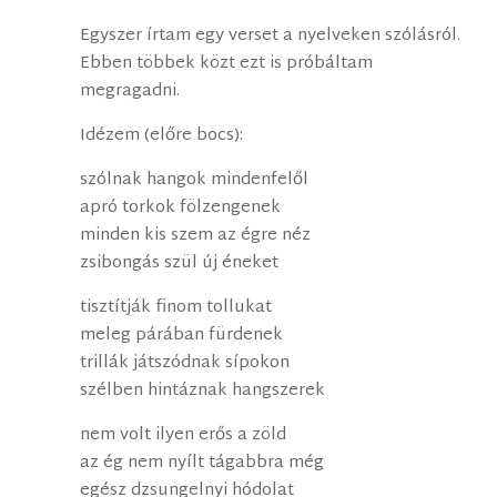
Egyszer írtam egy verset a nyelveken szólásról.
Ebben többek közt ezt is próbáltam
megragadni.
Idézem (előre bocs):
szólnak hangok mindenfelől
apró torkok fölzengenek
minden kis szem az égre néz
zsibongás szül új éneket
tisztítják finom tollukat
meleg párában fürdenek
trillák játszódnak sípokon
szélben hintáznak hangszerek
nem volt ilyen erős a zöld
az ég nem nyílt tágabbra még
egész dzsungelnyi hódolat