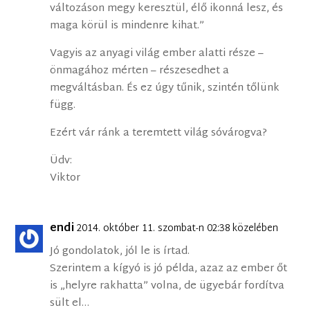
változáson megy keresztül, élő ikonná lesz, és
maga körül is mindenre kihat.”
Vagyis az anyagi világ ember alatti része –
önmagához mérten – részesedhet a
megváltásban. És ez úgy tűnik, szintén tőlünk
függ.
Ezért vár ránk a teremtett világ sóvárogva?
Üdv:
Viktor
endi
2014. október 11. szombat-n 02:38 közelében
Jó gondolatok, jól le is írtad.
Szerintem a kígyó is jó példa, azaz az ember őt
is „helyre rakhatta” volna, de ügyebár fordítva
sült el…