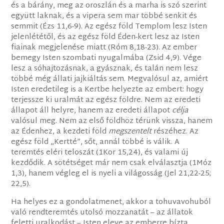
és a bárány, meg az oroszlán és a marha is szó szerint
együtt laknak, és a vipera sem mar többé senkit és
semmit (Ézs 11,6-9). Az egész föld Templom lesz Isten
jelenlététől, és az egész föld Éden-kert lesz az Isten
fiainak megjelenése miatt (Róm 8,18-23). Az ember
bemegy Isten szombati nyugalmába (Zsid 4,9). Vége
lesz a sóhajtozásnak, a gyásznak, és talán nem lesz
többé még állati jajkiáltás sem. Megvalósul az, amiért
Isten eredetileg is a Kertbe helyezte az embert: hogy
terjessze ki uralmát az egész földre. Nem az eredeti
állapot áll helyre, hanem az eredeti állapot
célja
valósul meg. Nem az első földhöz térünk vissza, hanem
az Édenhez, a kezdeti föld
megszentelt
részéhez. Az
egész föld „Kertté”, sőt, annál többé is válik. A
teremtés eléri teloszát (1Kor 15,24), és valami új
kezdődik. A sötétséget már nem csak elválasztja (1Móz
1,3), hanem végleg el is nyeli a világosság (Jel 21,22-25;
22,5).
Ha helyes ez a gondolatmenet, akkor a tohuvavohuból
való rendteremtés utolsó mozzanatát – az állatok
feletti uralkodást – Isten eleve az emberre bízta,