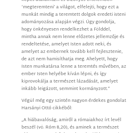
‘megteremteni’ a világot, elfelejti, hogy ezt a
munkát mindig a teremtett dolgok eredeti isteni
adományozása alapján végzi. Úgy gondolja,
hogy önkényesen rendelkezhet a Földdel,
mintha annak nem lenne előzetes jellemzője és
rendeltetése, amelyet Isten adott neki, és
amelyet az embernek tovább kell fejlesztenie,
de azt nem hamisíthatja meg. Ahelyett, hogy
Isten munkatársa lenne a teremtés művében, az
ember Isten helyébe kíván lépni, és így
kiprovokálja a természet lázadását, amelyet
inkább leigázott, semmint kormányzott.”
Végül még egy szintén nagyon érdekes gondolat
Harsányi Ottó cikkéből:
„A hiábavalóság, amiről a rómaiakhoz írt levél
beszél (vö. Róm 8,20), és aminek a természet