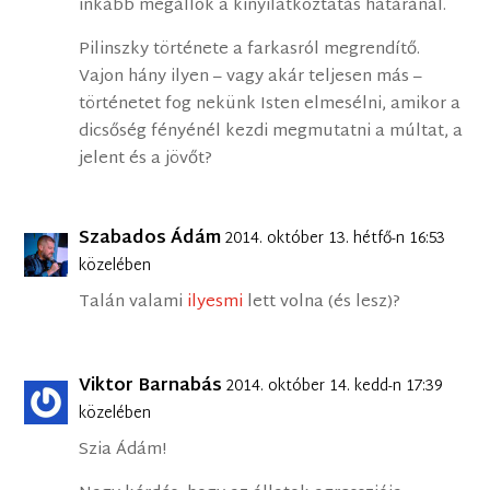
inkább megállok a kinyilatkoztatás határánál.
Pilinszky története a farkasról megrendítő.
Vajon hány ilyen – vagy akár teljesen más –
történetet fog nekünk Isten elmesélni, amikor a
dicsőség fényénél kezdi megmutatni a múltat, a
jelent és a jövőt?
Szabados Ádám
2014. október 13. hétfő-n 16:53
közelében
Talán valami
ilyesmi
lett volna (és lesz)?
Viktor Barnabás
2014. október 14. kedd-n 17:39
közelében
Szia Ádám!