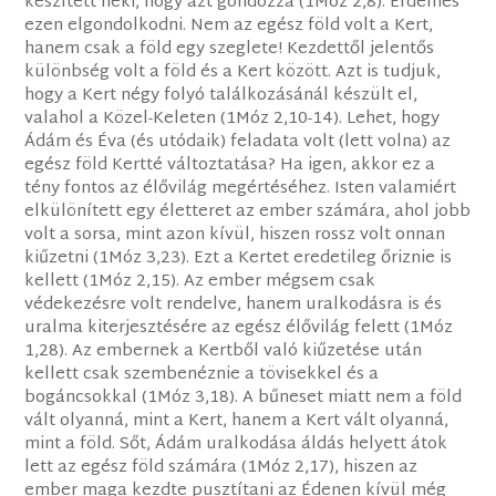
készített neki, hogy azt gondozza (1Móz 2,8). Érdemes
ezen elgondolkodni. Nem az egész föld volt a Kert,
hanem csak a föld egy szeglete! Kezdettől jelentős
különbség volt a föld és a Kert között. Azt is tudjuk,
hogy a Kert négy folyó találkozásánál készült el,
valahol a Közel-Keleten (1Móz 2,10-14). Lehet, hogy
Ádám és Éva (és utódaik) feladata volt (lett volna) az
egész föld Kertté változtatása? Ha igen, akkor ez a
tény fontos az élővilág megértéséhez. Isten valamiért
elkülönített egy életteret az ember számára, ahol jobb
volt a sorsa, mint azon kívül, hiszen rossz volt onnan
kiűzetni (1Móz 3,23). Ezt a Kertet eredetileg őriznie is
kellett (1Móz 2,15). Az ember mégsem csak
védekezésre volt rendelve, hanem uralkodásra is és
uralma kiterjesztésére az egész élővilág felett (1Móz
1,28). Az embernek a Kertből való kiűzetése után
kellett csak szembenéznie a tövisekkel és a
bogáncsokkal (1Móz 3,18). A bűneset miatt nem a föld
vált olyanná, mint a Kert, hanem a Kert vált olyanná,
mint a föld. Sőt, Ádám uralkodása áldás helyett átok
lett az egész föld számára (1Móz 2,17), hiszen az
ember maga kezdte pusztítani az Édenen kívül még