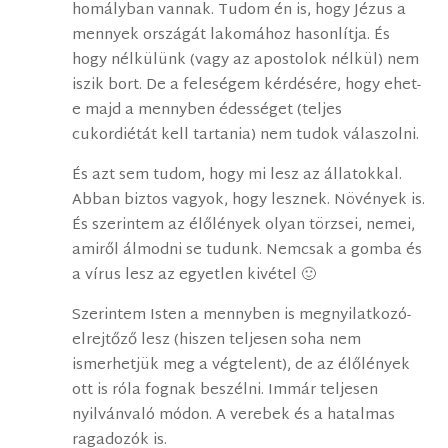
homályban vannak. Tudom én is, hogy Jézus a
mennyek országát lakomához hasonlítja. És
hogy nélkülünk (vagy az apostolok nélkül) nem
iszik bort. De a feleségem kérdésére, hogy ehet-
e majd a mennyben édességet (teljes
cukordiétát kell tartania) nem tudok válaszolni.
És azt sem tudom, hogy mi lesz az állatokkal.
Abban biztos vagyok, hogy lesznek. Növények is.
És szerintem az élőlények olyan törzsei, nemei,
amiről álmodni se tudunk. Nemcsak a gomba és
a vírus lesz az egyetlen kivétel 🙂
Szerintem Isten a mennyben is megnyilatkozó-
elrejtőző lesz (hiszen teljesen soha nem
ismerhetjük meg a végtelent), de az élőlények
ott is róla fognak beszélni. Immár teljesen
nyilvánvaló módon. A verebek és a hatalmas
ragadozók is.