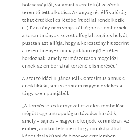
bölcsességtől, valamint szeretettől vezérelt
teremtő tett alkotása. Az anyagi és élő valóság
tehát értékkel és létébe írt céllal rendelkezik.
(…) Ez a tény nem vonja kétségbe az embernek
a teremtmények között elfoglalt sajátos helyét,
pusztán azt állítja, hogy a keresztény hit szerint
a teremtmények önmagukban rejlő értéket
hordoznak, amely természetesen megelőzi
ennek az ember által történő elismerését.”
A szerző idézi II. János Pál Centesimus annus c.
enciklikáját, ami szerintem nagyon érdekes a
tárgy szempontjából:
„A természetes környezet esztelen rombolása
mögött egy antropológiai tévedés húzódik,
amely – sajnos – nagyon elterjedt korunkban. Az
ember, amikor felismeri, hogy munkája által
képes átalakítani és bizonyos értelemben