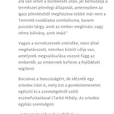
alá van vetve a bűnbeesés után, jól bemutatja a
természet jelenlegi állapotát, amennyiben az
igazi jelentésétől megfosztva többé már nem a
Teremtő csodálatos szimbóluma, hanem
pusztán tárgy, amit az ember megkíván, vagy
néma bálvány, amit imád.”
Vagyis a természetnek önértéke, Isten által
meghatározott, Istenhez kötött célja van,
amelynek megvalósulása viszont függ az
embertől, az embernek kellene a fejlődését
segíteni!
Bocsánat a hosszúságért, de idéznék egy
ortodox írást is, mely ezt a gondolatmenetet
egészíti ki a szentségekről szóló
eszmefuttatással (Tarkó Mihály, Az ortodox
egyház szentségei):