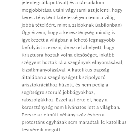
jelenlegi állapotával) és a társadalom
megjobbítása utáni vágy (ami azt jelenti, hogy
keresztényként kötelességem tenni a világ
jobbá tételéért, mint a zsidóknak Babilonban)
Úgy érzem, hogy a kereszténység mindig is
igyekezett a világban a lehető legnagyobb
befolyást szerezni, de ezzel ahelyett, hogy
Krisztusra hoztak volna dicsőséget, inkább
szégyent hoztak rá a szegények elnyomásával,
kizsákmányolásával. A katolikus papság
általában a szegénységet kiszipolyozó
arisztokráciához húzott, és nem pedig a
segítségre szoruló jobbágyokhoz,
rabszolgákhoz. Ezzel azt érte el, hogy a
kereszténység nem kívánatos lett a világban.
Persze az elmúlt néhány száz évben a
protestáns egyházak sem maradtak le katolikus
testvéreik mögött.