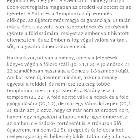
elgondolt és megígért. A Szentsátor mintegy mozgó
Éden-kert foglalta magában az eredeti küldetést és az
ígéretet. A Sátor és a Templom az új teremtés
előképe, az újjáteremtés magja és garanciája. És talán
már a Kert is az volt: Isten szeretetének és békéjének
ígérete a föld számára, melyet az ember volt hivatott
elterjeszteni, és az Ember is fog végül valóra váltani,
sőt, magasabb dimenzióba emelni.
Harmadszor, ott van a menny, amely a Jelenések
könyve végén a földre száll (Jel 21,1-3). A Jelenések 21-
22 szándékosan használja a Genezis 1-3 szimbolikáját.
Amikor Isten újjáteremt mindent, akkor a menny
egyesül a földdel, és nem lesz szükség többé
templomra, mert maga Isten és a Bárány lesz a
templom (21,22). A föld Kertté válik a népek és a föld
gyógyulására (22,1-2), de már egy Város közepén (22,1-
3), talán azt jelezve, hogy ez már nem az eredeti Kert,
hanem egy
megváltott
állapot, mely figyelembe veszi
az emberi civilizációk történetét is. A trónuson ülő
újjáteremt mindent (21,5), új eget és új földet alkot,
melyen igazság és békesség lakik. Talán még a farkas