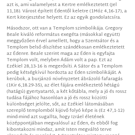
azt is, ami valamelyest a Kertre emlékeztetett (Jel
11,18). Várost épített Édentől keletre (1Móz 4,16-17), a
Kert kiterjesztése helyett. Ez az egyik gondolatcsíra.
Másodszor, ott van a Templom szimbolikája. Gregory
Beale kiváló református exegéta (másokkal együtt)
meggyőzően érvel amellett, hogy a Szentsátor és a
Templom belső díszítése szándékosan emlékeztetett
az Édenre. Beale szerint maga az Éden is egyfajta
Templom volt, melyben Ádám volt a pap. Ezt az
Ezékiel 28,13-16 is megerősíti. A Sátor és a Templom
pedig kétségkívül hordozta az Éden szimbolikáját. A
kerúbok, a burjánzó növényzetet ábrázoló fafaragás
(1Kir 6,18.29-35), az élet fájára emlékeztető hétágú
(hatágú) gyertyatartó, a két kőtábla, mely a jó és rossz
tudása fájához hasonlóan a jó és rossz közötti
különbséget jelölte, sőt, az Ezékiel látomásában
szereplő templomból kijövő folyó képe is (Ez 47,1-12)
mind-mind azt sugallta, hogy Izráel életének
középpontjában megvalósul az Éden, és ebből fog
kibontakozni mindaz, amit Isten megváltó terve