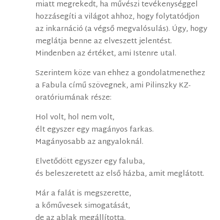
miatt megrekedt, ha művészi tevékenységgel
hozzásegíti a világot ahhoz, hogy folytatódjon
az inkarnáció (a végső megvalósulás). Úgy, hogy
meglátja benne az elveszett jelentést.
Mindenben az értéket, ami Istenre utal.
Szerintem köze van ehhez a gondolatmenethez
a Fabula című szövegnek, ami Pilinszky KZ-
oratóriumának része:
Hol volt, hol nem volt,
élt egyszer egy magányos farkas.
Magányosabb az angyaloknál.
Elvetődött egyszer egy faluba,
és beleszeretett az első házba, amit meglátott.
Már a falát is megszerette,
a kőművesek simogatását,
de az ablak megállította.