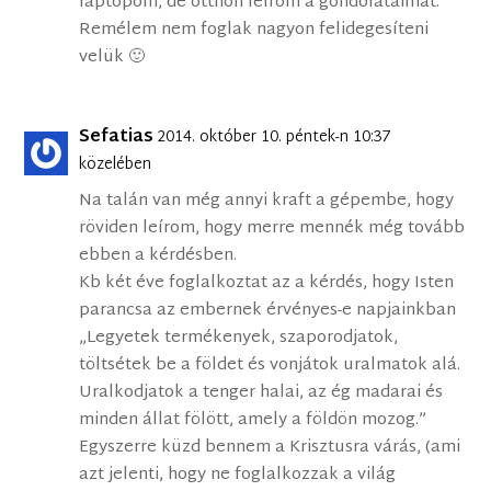
laptopom, de otthon leírom a gondolataimat.
Remélem nem foglak nagyon felidegesíteni
velük 🙂
Sefatias
2014. október 10. péntek-n 10:37
közelében
Na talán van még annyi kraft a gépembe, hogy
röviden leírom, hogy merre mennék még tovább
ebben a kérdésben.
Kb két éve foglalkoztat az a kérdés, hogy Isten
parancsa az embernek érvényes-e napjainkban
„Legyetek termékenyek, szaporodjatok,
töltsétek be a földet és vonjátok uralmatok alá.
Uralkodjatok a tenger halai, az ég madarai és
minden állat fölött, amely a földön mozog.”
Egyszerre küzd bennem a Krisztusra várás, (ami
azt jelenti, hogy ne foglalkozzak a világ