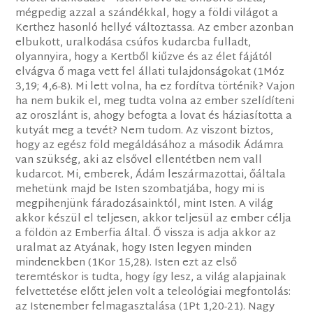
mégpedig azzal a szándékkal, hogy a földi világot a
Kerthez hasonló hellyé változtassa. Az ember azonban
elbukott, uralkodása csúfos kudarcba fulladt,
olyannyira, hogy a Kertből kiűzve és az élet fájától
elvágva ő maga vett fel állati tulajdonságokat (1Móz
3,19; 4,6-8). Mi lett volna, ha ez fordítva történik? Vajon
ha nem bukik el, meg tudta volna az ember szelídíteni
az oroszlánt is, ahogy befogta a lovat és háziasította a
kutyát meg a tevét? Nem tudom. Az viszont biztos,
hogy az egész föld megáldásához a második Ádámra
van szükség, aki az elsővel ellentétben nem vall
kudarcot. Mi, emberek, Ádám leszármazottai, őáltala
mehetünk majd be Isten szombatjába, hogy mi is
megpihenjünk fáradozásainktól, mint Isten. A világ
akkor készül el teljesen, akkor teljesül az ember célja
a földön az Emberfia által. Ő vissza is adja akkor az
uralmat az Atyának, hogy Isten legyen minden
mindenekben (1Kor 15,28). Isten ezt az első
teremtéskor is tudta, hogy így lesz, a világ alapjainak
felvettetése előtt jelen volt a teleológiai megfontolás:
az Istenember felmagasztalása (1Pt 1,20-21). Nagy