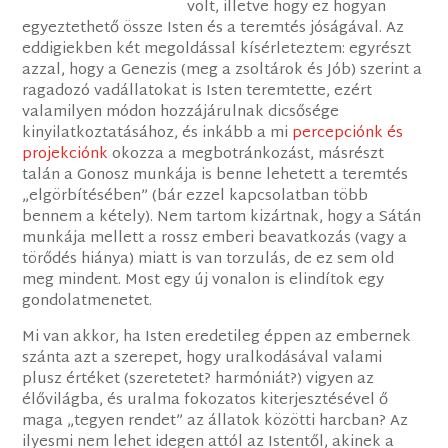
volt, illetve hogy ez hogyan
egyeztethető össze Isten és a teremtés jóságával. Az
eddigiekben két megoldással kísérleteztem: egyrészt
azzal, hogy a Genezis (meg a zsoltárok és Jób) szerint a
ragadozó vadállatokat is Isten teremtette, ezért
valamilyen módon hozzájárulnak dicsősége
kinyilatkoztatásához, és inkább a mi
percepciónk és
projekciónk
okozza a megbotránkozást, másrészt
talán a Gonosz munkája is benne lehetett a teremtés
„elgörbítésében” (bár ezzel kapcsolatban több
bennem a kétely). Nem tartom kizártnak, hogy a Sátán
munkája mellett a rossz emberi beavatkozás (vagy a
törődés hiánya) miatt is van torzulás, de ez sem old
meg mindent. Most egy új vonalon is elindítok egy
gondolatmenetet.
Mi van akkor, ha Isten eredetileg éppen az embernek
szánta azt a szerepet, hogy uralkodásával valami
plusz értéket (szeretetet? harmóniát?) vigyen az
élővilágba, és uralma fokozatos kiterjesztésével ő
maga „tegyen rendet” az állatok közötti harcban? Az
ilyesmi nem lehet idegen attól az Istentől, akinek a