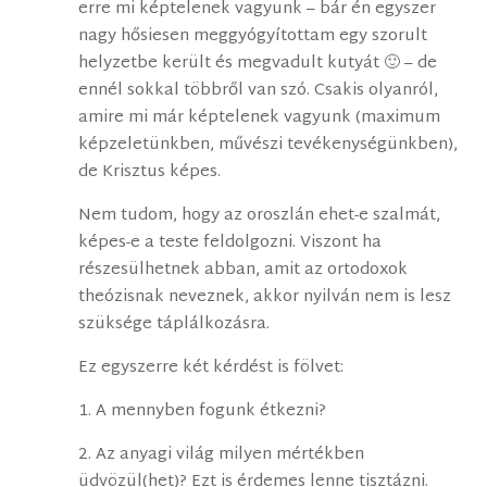
erre mi képtelenek vagyunk – bár én egyszer
nagy hősiesen meggyógyítottam egy szorult
helyzetbe került és megvadult kutyát 🙂 – de
ennél sokkal többről van szó. Csakis olyanról,
amire mi már képtelenek vagyunk (maximum
képzeletünkben, művészi tevékenységünkben),
de Krisztus képes.
Nem tudom, hogy az oroszlán ehet-e szalmát,
képes-e a teste feldolgozni. Viszont ha
részesülhetnek abban, amit az ortodoxok
theózisnak neveznek, akkor nyilván nem is lesz
szüksége táplálkozásra.
Ez egyszerre két kérdést is fölvet:
1. A mennyben fogunk étkezni?
2. Az anyagi világ milyen mértékben
üdvözül(het)? Ezt is érdemes lenne tisztázni.