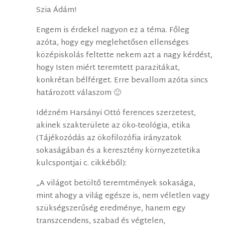
Szia Ádám!
Engem is érdekel nagyon ez a téma. Főleg
azóta, hogy egy meglehetősen ellenséges
középiskolás feltette nekem azt a nagy kérdést,
hogy Isten miért teremtett parazitákat,
konkrétan bélférget. Erre bevallom azóta sincs
határozott válaszom 🙂
Idézném Harsányi Ottó ferences szerzetest,
akinek szakterülete az öko-teológia, etika
(Tájékozódás az ökofilozófia irányzatok
sokaságában és a keresztény környezetetika
kulcspontjai c. cikkéből):
„A világot betöltő teremtmények sokasága,
mint ahogy a világ egésze is, nem véletlen vagy
szükségszerűség eredménye, hanem egy
transzcendens, szabad és végtelen,