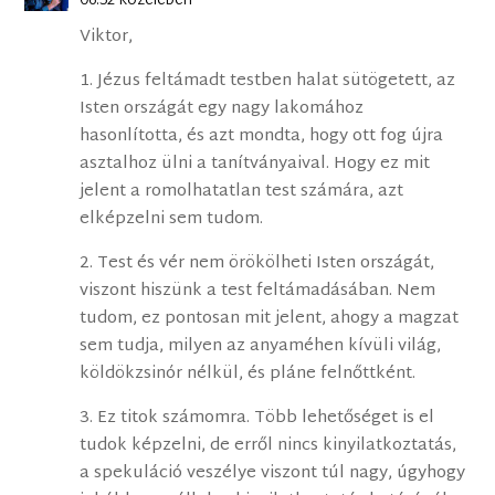
06:52 közelében
Viktor,
1. Jézus feltámadt testben halat sütögetett, az
Isten országát egy nagy lakomához
hasonlította, és azt mondta, hogy ott fog újra
asztalhoz ülni a tanítványaival. Hogy ez mit
jelent a romolhatatlan test számára, azt
elképzelni sem tudom.
2. Test és vér nem örökölheti Isten országát,
viszont hiszünk a test feltámadásában. Nem
tudom, ez pontosan mit jelent, ahogy a magzat
sem tudja, milyen az anyaméhen kívüli világ,
köldökzsinór nélkül, és pláne felnőttként.
3. Ez titok számomra. Több lehetőséget is el
tudok képzelni, de erről nincs kinyilatkoztatás,
a spekuláció veszélye viszont túl nagy, úgyhogy