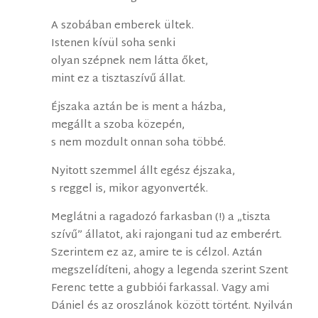
A szobában emberek ültek.
Istenen kívül soha senki
olyan szépnek nem látta őket,
mint ez a tisztaszívű állat.
Éjszaka aztán be is ment a házba,
megállt a szoba közepén,
s nem mozdult onnan soha többé.
Nyitott szemmel állt egész éjszaka,
s reggel is, mikor agyonverték.
Meglátni a ragadozó farkasban (!) a „tiszta
szívű” állatot, aki rajongani tud az emberért.
Szerintem ez az, amire te is célzol. Aztán
megszelídíteni, ahogy a legenda szerint Szent
Ferenc tette a gubbiói farkassal. Vagy ami
Dániel és az oroszlánok között történt. Nyilván