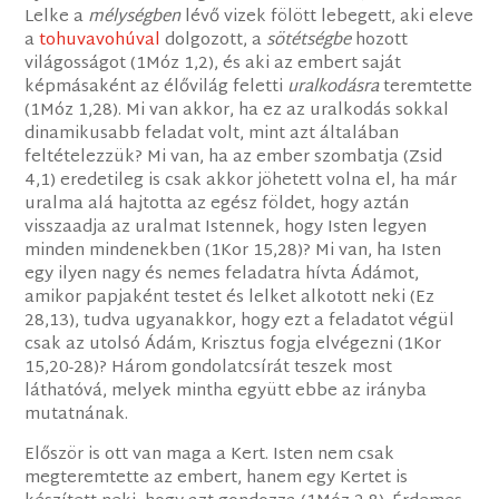
Lelke a
mélységben
lévő vizek fölött lebegett, aki eleve
a
tohuvavohúval
dolgozott, a
sötétségbe
hozott
világosságot (1Móz 1,2), és aki az embert saját
képmásaként az élővilág feletti
uralkodásra
teremtette
(1Móz 1,28). Mi van akkor, ha ez az uralkodás sokkal
dinamikusabb feladat volt, mint azt általában
feltételezzük? Mi van, ha az ember szombatja (Zsid
4,1) eredetileg is csak akkor jöhetett volna el, ha már
uralma alá hajtotta az egész földet, hogy aztán
visszaadja az uralmat Istennek, hogy Isten legyen
minden mindenekben (1Kor 15,28)? Mi van, ha Isten
egy ilyen nagy és nemes feladatra hívta Ádámot,
amikor papjaként testet és lelket alkotott neki (Ez
28,13), tudva ugyanakkor, hogy ezt a feladatot végül
csak az utolsó Ádám, Krisztus fogja elvégezni (1Kor
15,20-28)? Három gondolatcsírát teszek most
láthatóvá, melyek mintha együtt ebbe az irányba
mutatnának.
Először is ott van maga a Kert. Isten nem csak
megteremtette az embert, hanem egy Kertet is