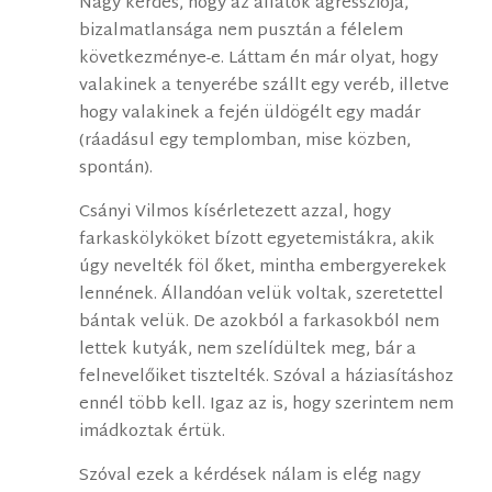
Nagy kérdés, hogy az állatok agressziója,
bizalmatlansága nem pusztán a félelem
következménye-e. Láttam én már olyat, hogy
valakinek a tenyerébe szállt egy veréb, illetve
hogy valakinek a fején üldögélt egy madár
(ráadásul egy templomban, mise közben,
spontán).
Csányi Vilmos kísérletezett azzal, hogy
farkaskölyköket bízott egyetemistákra, akik
úgy nevelték föl őket, mintha embergyerekek
lennének. Állandóan velük voltak, szeretettel
bántak velük. De azokból a farkasokból nem
lettek kutyák, nem szelídültek meg, bár a
felnevelőiket tisztelték. Szóval a háziasításhoz
ennél több kell. Igaz az is, hogy szerintem nem
imádkoztak értük.
Szóval ezek a kérdések nálam is elég nagy