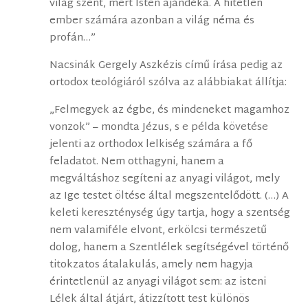
világ szent, mert Isten ajándéka. A hitetlen
ember számára azonban a világ néma és
profán…”
Nacsinák Gergely Aszkézis című írása pedig az
ortodox teológiáról szólva az alábbiakat állítja:
„Felmegyek az égbe, és mindeneket magamhoz
vonzok” – mondta Jézus, s e példa követése
jelenti az orthodox lelkiség számára a fő
feladatot. Nem otthagyni, hanem a
megváltáshoz segíteni az anyagi világot, mely
az Ige testet öltése által megszentelődött. (…) A
keleti kereszténység úgy tartja, hogy a szentség
nem valamiféle elvont, erkölcsi természetű
dolog, hanem a Szentlélek segítségével történő
titokzatos átalakulás, amely nem hagyja
érintetlenül az anyagi világot sem: az isteni
Lélek által átjárt, átizzított test különös