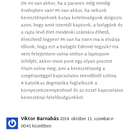
De mi van akkor, ha a parancs még mindig
érvényben van? Mi van akkor, ha nekünk
keresztényeknek kutya kötelességünk dolgozni
azon, hogy amit Istentől kaptunk, a bolygónk és
a rajta levő élet mindenki számára élhető,
élvezhető legyen? Mi van ha Isten ma is elvárja
tőlünk, hogy ezt a bolygót Édenné tegyük? Ha
nem felejtettem volna otthon a laptopom
töltőjét, akkor most pont egy olyan posztot
írtam volna meg, ami a kereszténység a
szegénységgel kapcsolatos teendőiről szólna.
A katolikus dogmatika foglalkozik a
környezetszennyezéssel és az ezzel kapcsolatos
keresztényi felelősségünkkel.
Viktor Barnabás
2014. október 11. szombat-n
00:41 közelében