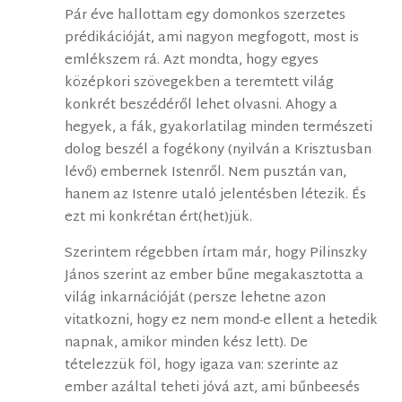
Pár éve hallottam egy domonkos szerzetes
prédikációját, ami nagyon megfogott, most is
emlékszem rá. Azt mondta, hogy egyes
középkori szövegekben a teremtett világ
konkrét beszédéről lehet olvasni. Ahogy a
hegyek, a fák, gyakorlatilag minden természeti
dolog beszél a fogékony (nyilván a Krisztusban
lévő) embernek Istenről. Nem pusztán van,
hanem az Istenre utaló jelentésben létezik. És
ezt mi konkrétan ért(het)jük.
Szerintem régebben írtam már, hogy Pilinszky
János szerint az ember bűne megakasztotta a
világ inkarnációját (persze lehetne azon
vitatkozni, hogy ez nem mond-e ellent a hetedik
napnak, amikor minden kész lett). De
tételezzük föl, hogy igaza van: szerinte az
ember azáltal teheti jóvá azt, ami bűnbeesés