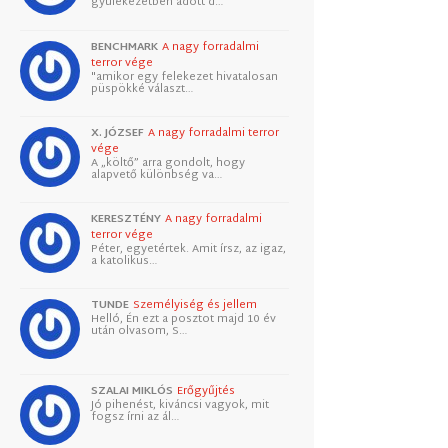
gyülekezetben adott d…
BENCHMARK
A nagy forradalmi
terror vége
"amikor egy felekezet hivatalosan
püspökké választ…
X. JÓZSEF
A nagy forradalmi terror
vége
A „költő” arra gondolt, hogy
alapvető különbség va…
KERESZTÉNY
A nagy forradalmi
terror vége
Péter, egyetértek. Amit írsz, az igaz,
a katolikus…
TUNDE
Személyiség és jellem
Helló, Én ezt a posztot majd 10 év
után olvasom, S…
SZALAI MIKLÓS
Erőgyűjtés
Jó pihenést, kiváncsi vagyok, mit
fogsz írni az ál…