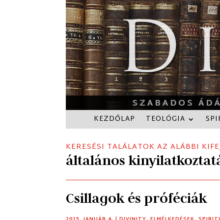
KEZDŐLAP
TEOLÓGIA
SPI
KERESÉSI TALÁLATOK AZ ALÁBBI KIFE
általános kinyilatkoztat
Csillagok és próféciák
2015. JANUÁR 4.
|
DIVINITY
,
ELMÉLKEDÉSEK
,
SPIRIT