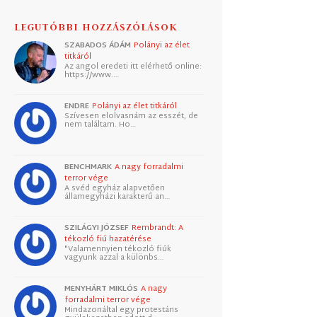
LEGUTÓBBI HOZZÁSZÓLÁSOK
SZABADOS ÁDÁM
Polányi az élet
titkáról
Az angol eredeti itt elérhető online:
https://www.…
ENDRE
Polányi az élet titkáról
Szívesen elolvasnám az esszét, de
nem találtam. Ho…
BENCHMARK
A nagy forradalmi
terror vége
A svéd egyház alapvetően
államegyházi karakterű an…
SZILÁGYI JÓZSEF
Rembrandt: A
tékozló fiú hazatérése
"Valamennyien tékozló fiúk
vagyunk azzal a különbs…
MENYHÁRT MIKLÓS
A nagy
forradalmi terror vége
Mindazonáltal egy protestáns