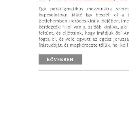
Egy paradigmatikus mozzanatra szere
kapcsolatban. Máté így beszéli el a t
Betlehemben Heródes király idejében, íme
kérdezték: ’Hol van a zsidók királya, aki
feltűnt, és eljöttünk, hogy imádjuk őt.’ 
fogta el, és vele együtt az egész Jeruzs
írástudóját, és megkérdezte tőlük, hol kell 
BŐVEBBEN