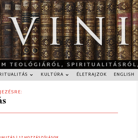
RITUALITÁS
KULTÚRA
ÉLETRAJZOK
ENGLISH
JEZÉSRE:
ás
UALITÁS
| 17 HOZZÁSZÓLÁSOK