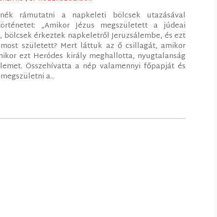
tnék rámutatni a napkeleti bölcsek utazásával
örténetet: „Amikor Jézus megszületett a júdeai
, bölcsek érkeztek napkeletről Jeruzsálembe, és ezt
 most született? Mert láttuk az ő csillagát, amikor
Amikor ezt Heródes király meghallotta, nyugtalanság
álemet. Összehívatta a nép valamennyi főpapját és
megszületni a...