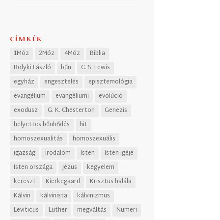
CÍMKÉK
1Móz
2Móz
4Móz
Biblia
Bolyki László
bűn
C. S. Lewis
egyház
engesztelés
episztemológia
evangélium
evangéliumi
evolúció
exodusz
G. K. Chesterton
Genezis
helyettes bűnhődés
hit
homoszexualitás
homoszexuális
igazság
irodalom
Isten
Isten igéje
Isten országa
Jézus
kegyelem
kereszt
Kierkegaard
Krisztus halála
Kálvin
kálvinista
kálvinizmus
Leviticus
Luther
megváltás
Numeri