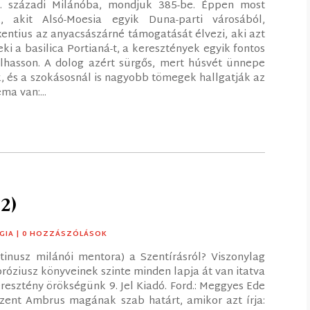
4. századi Milánóba, mondjuk 385-be. Éppen most
 akit Alsó-Moesia egyik Duna-parti városából,
entius az anyacsászárné támogatását élvezi, aki azt
i a basilica Portianá-t, a keresztények egyik fontos
llhasson. A dolog azért sürgős, mert húsvét ünnepe
k, és a szokásosnál is nagyobb tömegek hallgatják az
ma van:...
22)
GIA
| 0 HOZZÁSZÓLÁSOK
inusz milánói mentora) a Szentírásról? Viszonylag
óziusz könyveinek szinte minden lapja át van itatva
eresztény örökségünk 9. Jel Kiadó. Ford.: Meggyes Ede
ent Ambrus magának szab határt, amikor azt írja: