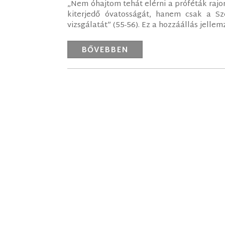
„Nem óhajtom tehát elérni a próféták rajo
kiterjedő óvatosságát, hanem csak a Sz
vizsgálatát” (55-56). Ez a hozzáállás jellemzi
BŐVEBBEN