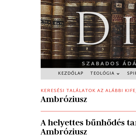
KEZDŐLAP
TEOLÓGIA
SPI
KERESÉSI TALÁLATOK AZ ALÁBBI KIFE
Ambróziusz
A helyettes bűnhődés t
Ambróziusz