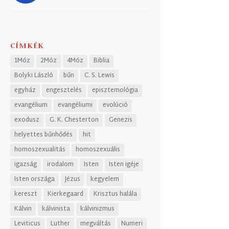
CÍMKÉK
1Móz
2Móz
4Móz
Biblia
Bolyki László
bűn
C. S. Lewis
egyház
engesztelés
episztemológia
evangélium
evangéliumi
evolúció
exodusz
G. K. Chesterton
Genezis
helyettes bűnhődés
hit
homoszexualitás
homoszexuális
igazság
irodalom
Isten
Isten igéje
Isten országa
Jézus
kegyelem
kereszt
Kierkegaard
Krisztus halála
Kálvin
kálvinista
kálvinizmus
Leviticus
Luther
megváltás
Numeri