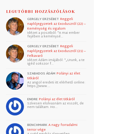
LEGUTÓBBI HOZZÁSZÓLÁSOK
GERGELY ERZSÉBET
Reggeli
naplójegyzetek az Exoduszról (22) –
Keménység és irgalom
Idézet a posztból: "A mai ember
fejében a keménysé…
GERGELY ERZSÉBET
Reggeli
naplójegyzetek az Exoduszról (21) –
Felkavaró
Idézet Ádám imájából: "„Urunk, a te
igéd sokszor f…
SZABADOS ÁDÁM
Polányi az élet
titkáról
Az angol eredeti itt elérhető online:
https://www.…
ENDRE
Polányi az élet titkáról
Szívesen elolvasnám az esszét, de
nem találtam. Ho…
BENCHMARK
A nagy forradalmi
terror vége
A svéd egyház alapvetően