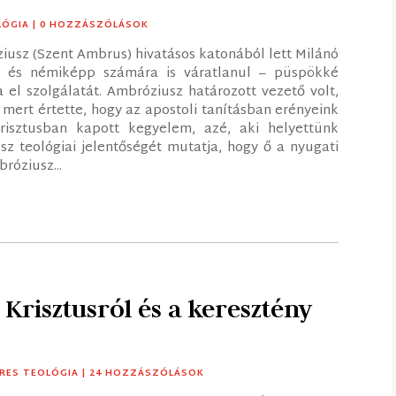
LÓGIA
| 0 HOZZÁSZÓLÁSOK
usz (Szent Ambrus) hivatásos katonából lett Milánó
 – és némiképp számára is váratlanul – püspökké
a el szolgálatát. Ambróziusz határozott vezető volt,
mert értette, hogy az apostoli tanításban erényeink
isztusban kapott kegyelem, azé, aki helyettünk
sz teológiai jelentőségét mutatja, hogy ő a nyugati
róziusz...
 Krisztusról és a keresztény
RES TEOLÓGIA
| 24 HOZZÁSZÓLÁSOK