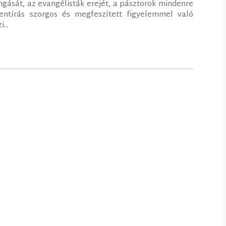
ngását, az evangélisták erejét, a pásztorok mindenre
entírás szorgos és megfeszített figyelemmel való
...