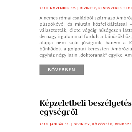
2018. NOVEMBER 12.
|
DIVINITY
,
RENDSZERES TEO
A nemes római családból származó Ambrózi
püspökévé, és miután közfelkiáltással
választották, élete végéig hűségesen látt
de nagy irgalommal fordult a bűnösökhöz, 
alapja nem saját jóságunk, hanem a Kr
bűnhődött a golgotai kereszten. Ambróziu
egyház négy latin „doktorának” egyike. Amb
BŐVEBBEN
Képzeletbeli beszélgetés
egységről
2018. JANUÁR 31.
|
DIVINITY
,
KÖZÖSSÉG
,
RENDSZE