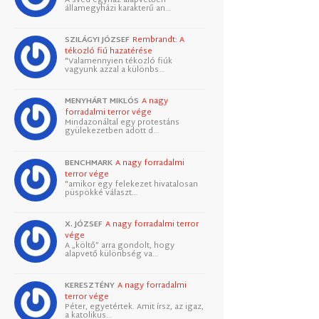
államegyházi karakterű an…
SZILÁGYI JÓZSEF
Rembrandt: A
tékozló fiú hazatérése
"Valamennyien tékozló fiúk
vagyunk azzal a különbs…
MENYHÁRT MIKLÓS
A nagy
forradalmi terror vége
Mindazonáltal egy protestáns
gyülekezetben adott d…
BENCHMARK
A nagy forradalmi
terror vége
"amikor egy felekezet hivatalosan
püspökké választ…
X. JÓZSEF
A nagy forradalmi terror
vége
A „költő” arra gondolt, hogy
alapvető különbség va…
KERESZTÉNY
A nagy forradalmi
terror vége
Péter, egyetértek. Amit írsz, az igaz,
a katolikus…