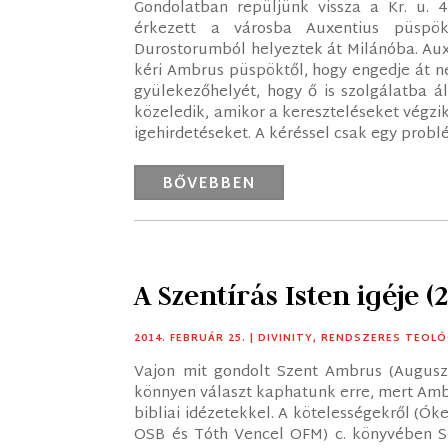
Gondolatban repüljünk vissza a Kr. u. 
érkezett a városba Auxentius püspök,
Durostorumból helyeztek át Milánóba. Aux
kéri Ambrus püspöktől, hogy engedje át nek
gyülekezőhelyét, hogy ő is szolgálatba á
közeledik, amikor a kereszteléseket végzi
igehirdetéseket. A kéréssel csak egy problé
BŐVEBBEN
A Szentírás Isten igéje (
2014. FEBRUÁR 25.
|
DIVINITY
,
RENDSZERES TEOLÓ
Vajon mit gondolt Szent Ambrus (Auguszt
könnyen választ kaphatunk erre, mert Ambr
bibliai idézetekkel. A kötelességekről (Ók
OSB és Tóth Vencel OFM) c. könyvében Sz