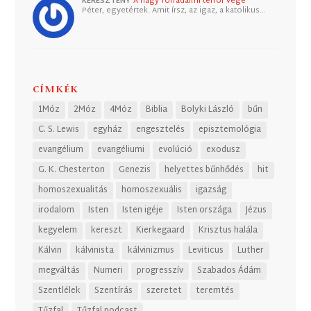
KERESZTÉNY
A nagy forradalmi terror vége
Péter, egyetértek. Amit írsz, az igaz, a katolikus…
CÍMKÉK
1Móz
2Móz
4Móz
Biblia
Bolyki László
bűn
C. S. Lewis
egyház
engesztelés
episztemológia
evangélium
evangéliumi
evolúció
exodusz
G. K. Chesterton
Genezis
helyettes bűnhődés
hit
homoszexualitás
homoszexuális
igazság
irodalom
Isten
Isten igéje
Isten országa
Jézus
kegyelem
kereszt
Kierkegaard
Krisztus halála
Kálvin
kálvinista
kálvinizmus
Leviticus
Luther
megváltás
Numeri
progresszív
Szabados Ádám
Szentlélek
Szentírás
szeretet
teremtés
Tűzfal
Tűzfal podcast