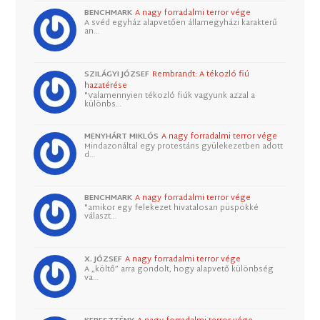
BENCHMARK
A nagy forradalmi terror vége
A svéd egyház alapvetően államegyházi karakterű
an…
SZILÁGYI JÓZSEF
Rembrandt: A tékozló fiú
hazatérése
"Valamennyien tékozló fiúk vagyunk azzal a
különbs…
MENYHÁRT MIKLÓS
A nagy forradalmi terror vége
Mindazonáltal egy protestáns gyülekezetben adott
d…
BENCHMARK
A nagy forradalmi terror vége
"amikor egy felekezet hivatalosan püspökké
választ…
X. JÓZSEF
A nagy forradalmi terror vége
A „költő” arra gondolt, hogy alapvető különbség
va…