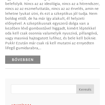
belefolyik. Nincs az az ideológia, nincs az a hitrendszer,
nincs az az eszmefuttatás, nincs az az érvelés, amin ne
lehetne lyukat ütni, és ezt a szkeptikus jól tudja. Nem
boldog ettől, de ha már így alakult, él helyzeti
előnyével. A szkeptikusnak egyszerű dolga van: a
kezében lévő gombostűvel higgadt, kimért léptekkel
oda kell csak osonnia valamelyik nyuszivá, pillangóvá,
vagy masnivá hajtogatott lufihoz, és bele kell böknie.
Pukk! Ezután már csak rá kell mutatni az ernyedten
lifegő gumidarabra,...
BŐVEBBEN