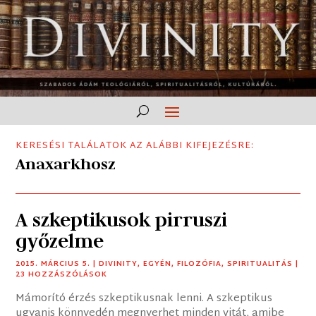
KERESÉSI TALÁLATOK AZ ALÁBBI KIFEJEZÉSRE:
Anaxarkhosz
A szkeptikusok pirruszi
győzelme
2015. MÁRCIUS 5.
|
DIVINITY
,
EGYÉN
,
FILOZÓFIA
,
SPIRITUALITÁS
|
23 HOZZÁSZÓLÁSOK
Mámorító érzés szkeptikusnak lenni. A szkeptikus
ugyanis könnyedén megnyerhet minden vitát, amibe