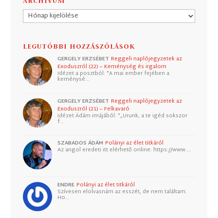
ARCHÍVUM
Archívum
LEGUTÓBBI HOZZÁSZÓLÁSOK
GERGELY ERZSÉBET
Reggeli naplójegyzetek az
Exoduszról (22) – Keménység és irgalom
Idézet a posztból: "A mai ember fejében a
keménysé…
GERGELY ERZSÉBET
Reggeli naplójegyzetek az
Exoduszról (21) – Felkavaró
Idézet Ádám imájából: "„Urunk, a te igéd sokszor
f…
SZABADOS ÁDÁM
Polányi az élet titkáról
Az angol eredeti itt elérhető online: https://www.…
ENDRE
Polányi az élet titkáról
Szívesen elolvasnám az esszét, de nem találtam.
Ho…