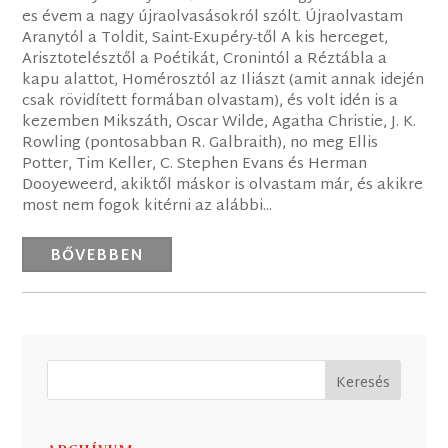
es évem a nagy újraolvasásokról szólt. Újraolvastam
Aranytól a Toldit, Saint-Exupéry-től A kis herceget,
Arisztotelésztől a Poétikát, Cronintól a Réztábla a
kapu alattot, Homérosztól az Iliászt (amit annak idején
csak rövidített formában olvastam), és volt idén is a
kezemben Mikszáth, Oscar Wilde, Agatha Christie, J. K.
Rowling (pontosabban R. Galbraith), no meg Ellis
Potter, Tim Keller, C. Stephen Evans és Herman
Dooyeweerd, akiktől máskor is olvastam már, és akikre
most nem fogok kitérni az alábbi...
BŐVEBBEN