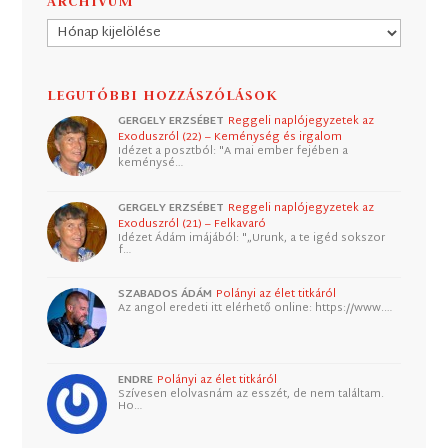
ARCHÍVUM
Archívum
LEGUTÓBBI HOZZÁSZÓLÁSOK
GERGELY ERZSÉBET
Reggeli naplójegyzetek az
Exoduszról (22) – Keménység és irgalom
Idézet a posztból: "A mai ember fejében a
keménysé…
GERGELY ERZSÉBET
Reggeli naplójegyzetek az
Exoduszról (21) – Felkavaró
Idézet Ádám imájából: "„Urunk, a te igéd sokszor
f…
SZABADOS ÁDÁM
Polányi az élet titkáról
Az angol eredeti itt elérhető online: https://www.…
ENDRE
Polányi az élet titkáról
Szívesen elolvasnám az esszét, de nem találtam.
Ho…