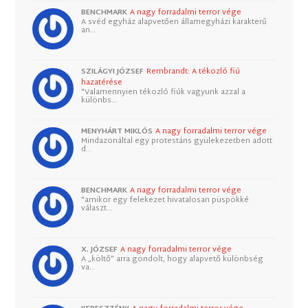
BENCHMARK
A nagy forradalmi terror vége
A svéd egyház alapvetően államegyházi karakterű
an…
SZILÁGYI JÓZSEF
Rembrandt: A tékozló fiú
hazatérése
"Valamennyien tékozló fiúk vagyunk azzal a
különbs…
MENYHÁRT MIKLÓS
A nagy forradalmi terror vége
Mindazonáltal egy protestáns gyülekezetben adott
d…
BENCHMARK
A nagy forradalmi terror vége
"amikor egy felekezet hivatalosan püspökké
választ…
X. JÓZSEF
A nagy forradalmi terror vége
A „költő” arra gondolt, hogy alapvető különbség
va…