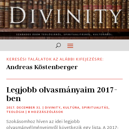
KERESÉSI TALÁLATOK AZ ALÁBBI KIFEJEZÉSRE:
Andreas Köstenberger
Legjobb olvasmányaim 2017-
ben
2017. DECEMBER 31.
|
DIVINITY
,
KULTÚRA
,
SPIRITUALITÁS
,
TEOLÓGIA
| 8 HOZZÁSZÓLÁSOK
Szokásomhoz híven az idei legjobb
olvasmányélményeimről következik egy lista. A 2017-