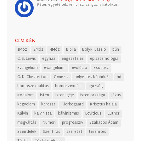
KERESZTÉNY
A nagy forradalmi terror vége
Péter, egyetértek. Amit írsz, az igaz, a katolikus…
CÍMKÉK
1Móz
2Móz
4Móz
Biblia
Bolyki László
bűn
C. S. Lewis
egyház
engesztelés
episztemológia
evangélium
evangéliumi
evolúció
exodusz
G. K. Chesterton
Genezis
helyettes bűnhődés
hit
homoszexualitás
homoszexuális
igazság
irodalom
Isten
Isten igéje
Isten országa
Jézus
kegyelem
kereszt
Kierkegaard
Krisztus halála
Kálvin
kálvinista
kálvinizmus
Leviticus
Luther
megváltás
Numeri
progresszív
Szabados Ádám
Szentlélek
Szentírás
szeretet
teremtés
Tűzfal
Tűzfal podcast