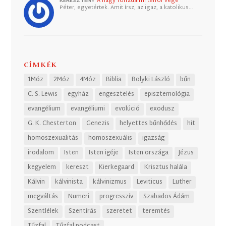
KERESZTÉNY
A nagy forradalmi terror vége
Péter, egyetértek. Amit írsz, az igaz, a katolikus…
CÍMKÉK
1Móz
2Móz
4Móz
Biblia
Bolyki László
bűn
C. S. Lewis
egyház
engesztelés
episztemológia
evangélium
evangéliumi
evolúció
exodusz
G. K. Chesterton
Genezis
helyettes bűnhődés
hit
homoszexualitás
homoszexuális
igazság
irodalom
Isten
Isten igéje
Isten országa
Jézus
kegyelem
kereszt
Kierkegaard
Krisztus halála
Kálvin
kálvinista
kálvinizmus
Leviticus
Luther
megváltás
Numeri
progresszív
Szabados Ádám
Szentlélek
Szentírás
szeretet
teremtés
Tűzfal
Tűzfal podcast