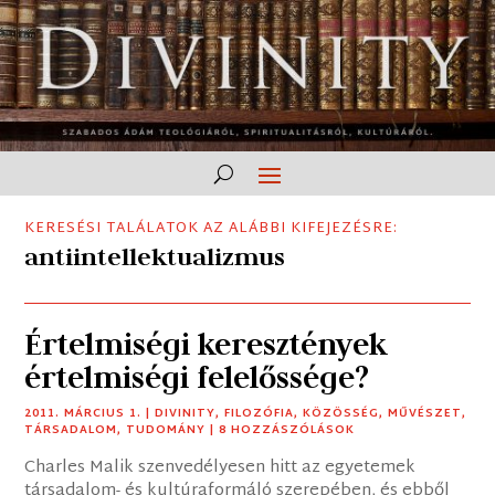
KERESÉSI TALÁLATOK AZ ALÁBBI KIFEJEZÉSRE:
antiintellektualizmus
Értelmiségi keresztények
értelmiségi felelőssége?
2011. MÁRCIUS 1.
|
DIVINITY
,
FILOZÓFIA
,
KÖZÖSSÉG
,
MŰVÉSZET
,
TÁRSADALOM
,
TUDOMÁNY
| 8 HOZZÁSZÓLÁSOK
Charles Malik szenvedélyesen hitt az egyetemek
társadalom- és kultúraformáló szerepében, és ebből