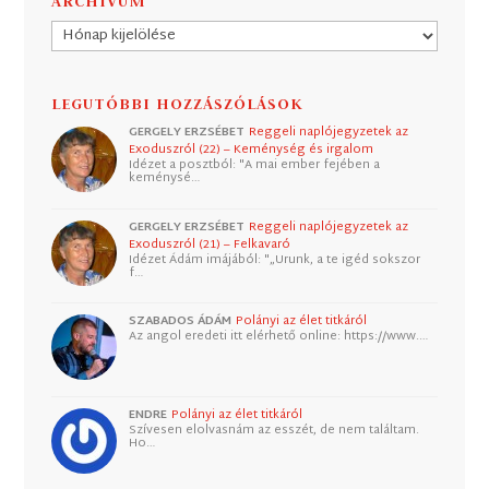
ARCHÍVUM
Archívum
LEGUTÓBBI HOZZÁSZÓLÁSOK
GERGELY ERZSÉBET
Reggeli naplójegyzetek az
Exoduszról (22) – Keménység és irgalom
Idézet a posztból: "A mai ember fejében a
keménysé…
GERGELY ERZSÉBET
Reggeli naplójegyzetek az
Exoduszról (21) – Felkavaró
Idézet Ádám imájából: "„Urunk, a te igéd sokszor
f…
SZABADOS ÁDÁM
Polányi az élet titkáról
Az angol eredeti itt elérhető online: https://www.…
ENDRE
Polányi az élet titkáról
Szívesen elolvasnám az esszét, de nem találtam.
Ho…