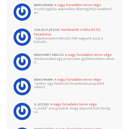
BENCHMARK
A nagy forradalmi terror vége
A svéd egyház alapvetően államegyházi karakterű
an…
SZILÁGYI JÓZSEF
Rembrandt: A tékozló fiú
hazatérése
"Valamennyien tékozló fiúk vagyunk azzal a
különbs…
MENYHÁRT MIKLÓS
A nagy forradalmi terror vége
Mindazonáltal egy protestáns gyülekezetben adott
d…
BENCHMARK
A nagy forradalmi terror vége
"amikor egy felekezet hivatalosan püspökké
választ…
X. JÓZSEF
A nagy forradalmi terror vége
A „költő” arra gondolt, hogy alapvető különbség
va…