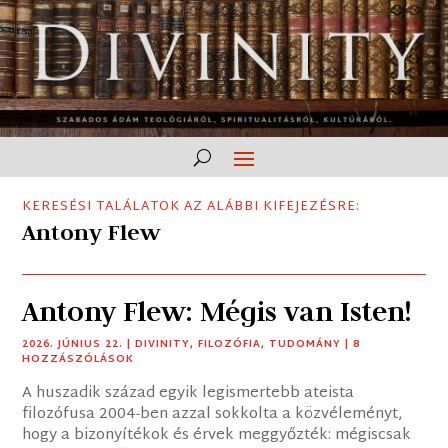
KERESÉSI TALÁLATOK AZ ALÁBBI KIFEJEZÉSRE:
Antony Flew
Antony Flew: Mégis van Isten!
2026. JÚNIUS 22.
|
DIVINITY
,
FILOZÓFIA
,
TUDOMÁNY
| 8
HOZZÁSZÓLÁSOK
A huszadik század egyik legismertebb ateista
filozófusa 2004-ben azzal sokkolta a közvéleményt,
hogy a bizonyítékok és érvek meggyőzték: mégiscsak