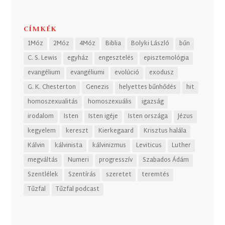
CÍMKÉK
1Móz
2Móz
4Móz
Biblia
Bolyki László
bűn
C. S. Lewis
egyház
engesztelés
episztemológia
evangélium
evangéliumi
evolúció
exodusz
G. K. Chesterton
Genezis
helyettes bűnhődés
hit
homoszexualitás
homoszexuális
igazság
irodalom
Isten
Isten igéje
Isten országa
Jézus
kegyelem
kereszt
Kierkegaard
Krisztus halála
Kálvin
kálvinista
kálvinizmus
Leviticus
Luther
megváltás
Numeri
progresszív
Szabados Ádám
Szentlélek
Szentírás
szeretet
teremtés
Tűzfal
Tűzfal podcast