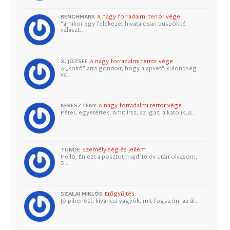
BENCHMARK
A nagy forradalmi terror vége
"amikor egy felekezet hivatalosan püspökké
választ…
X. JÓZSEF
A nagy forradalmi terror vége
A „költő” arra gondolt, hogy alapvető különbség
va…
KERESZTÉNY
A nagy forradalmi terror vége
Péter, egyetértek. Amit írsz, az igaz, a katolikus…
TUNDE
Személyiség és jellem
Helló, Én ezt a posztot majd 10 év után olvasom,
S…
SZALAI MIKLÓS
Erőgyűjtés
Jó pihenést, kiváncsi vagyok, mit fogsz írni az ál…