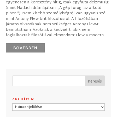
egyenesen a keresztény hitig, csak egyfajta deizmusig
(mint Madách drámájában: „A gép forog, az alkotó
pihen.”). Nem kisebb személyiségről van ugyanis szó,
mint Antony Flew brit filozófusról. A filozófiában
járatos olvasóknak nem szükséges Antony Flew-t
bemutatnom. Azoknak a kedvéért, akik nem
foglalkoztak filozófiával elmondom: Flew a modern...
BŐVEBBEN
ARCHÍVUM
Archívum