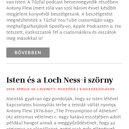
van Isten. A Tűzfal podcast hetvennegyedik részében
Antony Flew (mert róla van szó) három évvel később
megjelent könyvéről beszélgetünk. A beszélgetést
megnézhetitek a Tűzfal YouTube csatornáján vagy
meghallgathatjátok Spotify-on, Apple Podcasten is. Ha
tetszett, iratkozzatok fel a csatornánkra és osszátok
meg másokkal is!
BŐVEBBEN
Isten és a Loch Ness-i szörny
2018. ÁPRILIS 20.
|
DIVINITY
,
FILOZÓFIA
| 9 HOZZÁSZÓLÁSOK
Ateisták gyakran úgy gondolják, hogy az Isten létével
kapcsolatos bizonyítás terhe a teisták vállát nyomja.
Antony Flew 1976-ban „The Presumption of Atheism”
(Az ateizmus vélelme) c. nagy hatású esszéjében adott
például hangot annak a meggyőződésének, hogy az