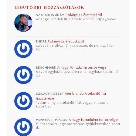
LEGUTÓBBI HOZZÁSZÓLÁSOK
SZABADOS ÁDÁM
Polányi az élet titkáról
Az angol eredeti itt elérhető online: https://www.…
ENDRE
Polányi az élet titkáról
Szívesen elolvasnám az esszét, de nem találtam.
Ho…
BENCHMARK
A nagy forradalmi terror vége
A svéd egyház alapvetően államegyházi karakterű
an…
SZILÁGYI JÓZSEF
Rembrandt: A tékozló fiú
hazatérése
"Valamennyien tékozló fiúk vagyunk azzal a
különbs…
MENYHÁRT MIKLÓS
A nagy forradalmi terror vége
Mindazonáltal egy protestáns gyülekezetben adott
d…