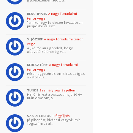
gyülekezetben adott d…
BENCHMARK
A nagy forradalmi
terror vége
"amikor egy felekezet hivatalosan
püspökké választ…
X. JÓZSEF
A nagy forradalmi terror
vége
A „költő” arra gondolt, hogy
alapvető különbség va…
KERESZTÉNY
A nagy forradalmi
terror vége
Péter, egyetértek. Amit írsz, az igaz,
a katolikus…
TUNDE
Személyiség és jellem
Helló, Én ezt a posztot majd 10 év
után olvasom, S…
SZALAI MIKLÓS
Erőgyűjtés
Jó pihenést, kiváncsi vagyok, mit
fogsz írni az ál…