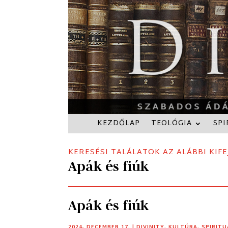
KEZDŐLAP
TEOLÓGIA
SPI
KERESÉSI TALÁLATOK AZ ALÁBBI KIFE
Apák és fiúk
Apák és fiúk
2024. DECEMBER 17.
|
DIVINITY
,
KULTÚRA
,
SPIRITU