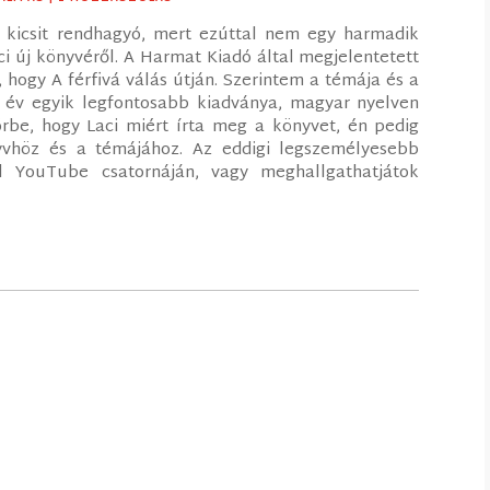
 kicsit rendhagyó, mert ezúttal nem egy harmadik
 új könyvéről. A Harmat Kiadó által megjelentetett
 hogy A férfivá válás útján. Szerintem a témája és a
z év egyik legfontosabb kiadványa, magyar nyelven
rbe, hogy Laci miért írta meg a könyvet, én pedig
vhöz és a témájához. Az eddigi legszemélyesebb
l YouTube csatornáján, vagy meghallgathatjátok