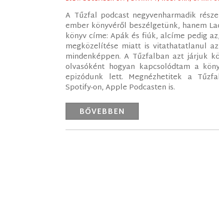
A Tűzfal podcast negyvenharmadik része
ember könyvéről beszélgetünk, hanem Laci
könyv címe: Apák és fiúk, alcíme pedig az,
megközelítése miatt is vitathatatlanul a
mindenképpen. A Tűzfalban azt járjuk kö
olvasóként hogyan kapcsolódtam a köny
epizódunk lett. Megnézhetitek a Tűzfa
Spotify-on, Apple Podcasten is.
BŐVEBBEN