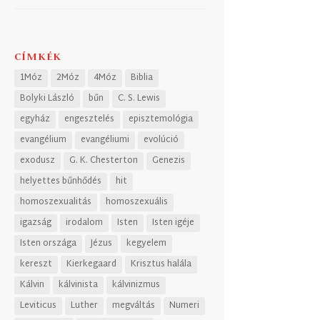
CÍMKÉK
1Móz
2Móz
4Móz
Biblia
Bolyki László
bűn
C. S. Lewis
egyház
engesztelés
episztemológia
evangélium
evangéliumi
evolúció
exodusz
G. K. Chesterton
Genezis
helyettes bűnhődés
hit
homoszexualitás
homoszexuális
igazság
irodalom
Isten
Isten igéje
Isten országa
Jézus
kegyelem
kereszt
Kierkegaard
Krisztus halála
Kálvin
kálvinista
kálvinizmus
Leviticus
Luther
megváltás
Numeri