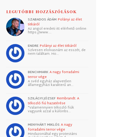
LEGUTÓBBI HOZZÁSZÓLÁSOK
SZABADOS ÁDÁM
Polányi az élet
titkáról
Az angol eredeti itt elérhető online:
https://www.…
ENDRE
Polányi az élet titkáról
Szívesen elolvasnám az esszét, de
nem találtam. Ho…
BENCHMARK
A nagy forradalmi
terror vége
A svéd egyház alapvetően
államegyházi karakterű an…
SZILÁGYI JÓZSEF
Rembrandt: A
tékozló fiú hazatérése
"Valamennyien tékozló fiúk
vagyunk azzal a különbs…
MENYHÁRT MIKLÓS
A nagy
forradalmi terror vége
Mindazonáltal egy protestáns