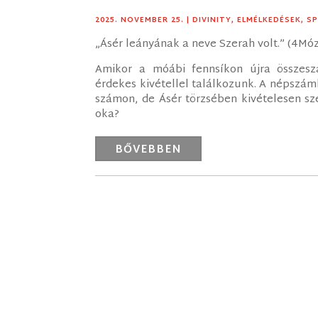
2025. NOVEMBER 25.
|
DIVINITY
,
ELMÉLKEDÉSEK
,
SP
„Ásér leányának a neve Szerah volt.” (4Mó
Amikor a móábi fennsíkon újra összeszá
érdekes kivétellel találkozunk. A népszáml
számon, de Ásér törzsében kivételesen sz
oka?
BŐVEBBEN