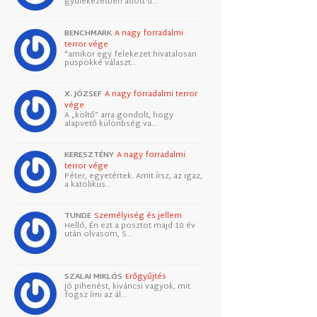
gyülekezetben adott d…
BENCHMARK
A nagy forradalmi
terror vége
"amikor egy felekezet hivatalosan
püspökké választ…
X. JÓZSEF
A nagy forradalmi terror
vége
A „költő” arra gondolt, hogy
alapvető különbség va…
KERESZTÉNY
A nagy forradalmi
terror vége
Péter, egyetértek. Amit írsz, az igaz,
a katolikus…
TUNDE
Személyiség és jellem
Helló, Én ezt a posztot majd 10 év
után olvasom, S…
SZALAI MIKLÓS
Erőgyűjtés
Jó pihenést, kiváncsi vagyok, mit
fogsz írni az ál…