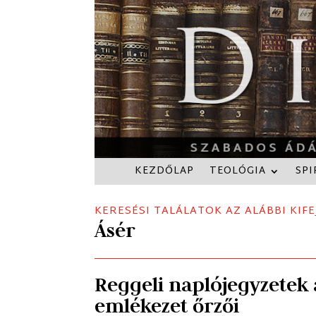
KEZDŐLAP
TEOLÓGIA
SPI
KERESÉSI TALÁLATOK AZ ALÁBBI KIFE
Ásér
Reggeli naplójegyzetek 
emlékezet őrzői