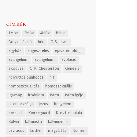
CÍMKÉK
1Móz
2Móz
4Móz
Biblia
Bolyki László
bűn
C. S. Lewis
egyház
engesztelés
episztemológia
evangélium
evangéliumi
evolúció
exodusz
G. K. Chesterton
Genezis
helyettes bűnhődés
hit
homoszexualitás
homoszexuális
igazság
irodalom
Isten
Isten igéje
Isten országa
Jézus
kegyelem
kereszt
Kierkegaard
Krisztus halála
Kálvin
kálvinista
kálvinizmus
Leviticus
Luther
megváltás
Numeri