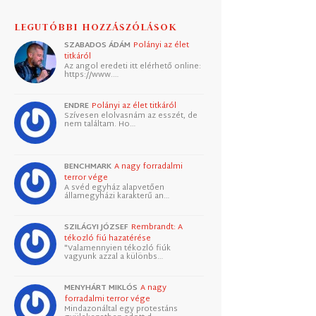
LEGUTÓBBI HOZZÁSZÓLÁSOK
SZABADOS ÁDÁM
Polányi az élet
titkáról
Az angol eredeti itt elérhető online:
https://www.…
ENDRE
Polányi az élet titkáról
Szívesen elolvasnám az esszét, de
nem találtam. Ho…
BENCHMARK
A nagy forradalmi
terror vége
A svéd egyház alapvetően
államegyházi karakterű an…
SZILÁGYI JÓZSEF
Rembrandt: A
tékozló fiú hazatérése
"Valamennyien tékozló fiúk
vagyunk azzal a különbs…
MENYHÁRT MIKLÓS
A nagy
forradalmi terror vége
Mindazonáltal egy protestáns