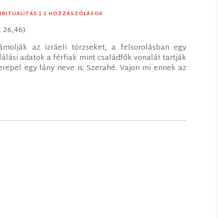
IRITUALITÁS
| 2 HOZZÁSZÓLÁSOK
z 26,46)
molják az izráeli törzseket, a felsorolásban egy
álási adatok a férfiak mint családfők vonalát tartják
erepel egy lány neve is: Szerahé. Vajon mi ennek az