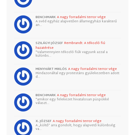
BENCHMARK
A nagy forradalmi terror vége
A svéd egyház alapvetően államegyházi karakterű
an…
SZILÁGYI JÓZSEF
Rembrandt: A tékozló fiú
hazatérése
"Valamennyien tékozló fiúk vagyunk azzal a
különbs…
MENYHÁRT MIKLÓS
A nagy forradalmi terror vége
Mindazonáltal egy protestáns gyülekezetben adott
d…
BENCHMARK
A nagy forradalmi terror vége
"amikor egy felekezet hivatalosan püspökké
választ…
X. JÓZSEF
A nagy forradalmi terror vége
A „költő” arra gondolt, hogy alapvető különbség
va…