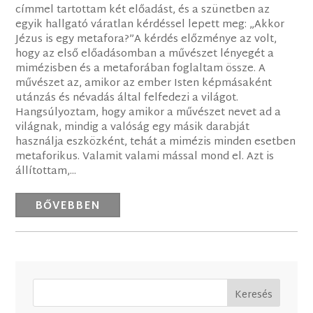
címmel tartottam két előadást, és a szünetben az
egyik hallgató váratlan kérdéssel lepett meg: „Akkor
Jézus is egy metafora?”A kérdés előzménye az volt,
hogy az első előadásomban a művészet lényegét a
mimézisben és a metaforában foglaltam össze. A
művészet az, amikor az ember Isten képmásaként
utánzás és névadás által felfedezi a világot.
Hangsúlyoztam, hogy amikor a művészet nevet ad a
világnak, mindig a valóság egy másik darabját
használja eszközként, tehát a mimézis minden esetben
metaforikus. Valamit valami mással mond el. Azt is
állítottam,...
BŐVEBBEN