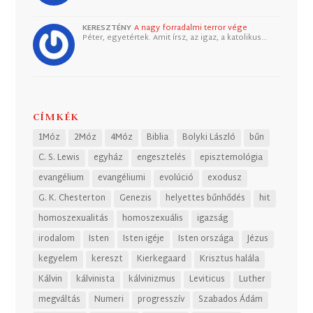
KERESZTÉNY
A nagy forradalmi terror vége
Péter, egyetértek. Amit írsz, az igaz, a katolikus…
CÍMKÉK
1Móz
2Móz
4Móz
Biblia
Bolyki László
bűn
C. S. Lewis
egyház
engesztelés
episztemológia
evangélium
evangéliumi
evolúció
exodusz
G. K. Chesterton
Genezis
helyettes bűnhődés
hit
homoszexualitás
homoszexuális
igazság
irodalom
Isten
Isten igéje
Isten országa
Jézus
kegyelem
kereszt
Kierkegaard
Krisztus halála
Kálvin
kálvinista
kálvinizmus
Leviticus
Luther
megváltás
Numeri
progresszív
Szabados Ádám