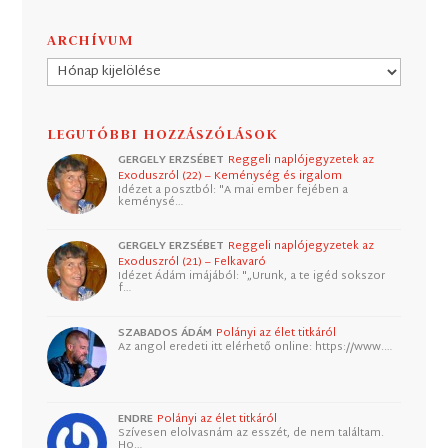
ARCHÍVUM
Archívum
LEGUTÓBBI HOZZÁSZÓLÁSOK
GERGELY ERZSÉBET
Reggeli naplójegyzetek az
Exoduszról (22) – Keménység és irgalom
Idézet a posztból: "A mai ember fejében a
keménysé…
GERGELY ERZSÉBET
Reggeli naplójegyzetek az
Exoduszról (21) – Felkavaró
Idézet Ádám imájából: "„Urunk, a te igéd sokszor
f…
SZABADOS ÁDÁM
Polányi az élet titkáról
Az angol eredeti itt elérhető online: https://www.…
ENDRE
Polányi az élet titkáról
Szívesen elolvasnám az esszét, de nem találtam.
Ho…