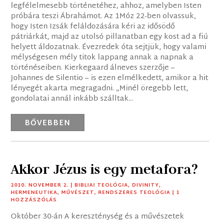
legfélelmesebb történetéhez, ahhoz, amelyben Isten
próbára teszi Ábrahámot. Az 1Móz 22-ben olvassuk,
hogy Isten Izsák feláldozására kéri az idősödő
pátriárkát, majd az utolsó pillanatban egy kost ad a fiú
helyett áldozatnak. Évezredek óta sejtjük, hogy valami
mélységesen mély titok lappang annak a napnak a
történéseiben. Kierkegaard álneves szerzője –
Johannes de Silentio – is ezen elmélkedett, amikor a hit
lényegét akarta megragadni. „Minél öregebb lett,
gondolatai annál inkább szálltak...
BŐVEBBEN
Akkor Jézus is egy metafora?
2010. NOVEMBER 2.
|
BIBLIAI TEOLÓGIA
,
DIVINITY
,
HERMENEUTIKA
,
MŰVÉSZET
,
RENDSZERES TEOLÓGIA
| 1
HOZZÁSZÓLÁS
Október 30-án A kereszténység és a művészetek