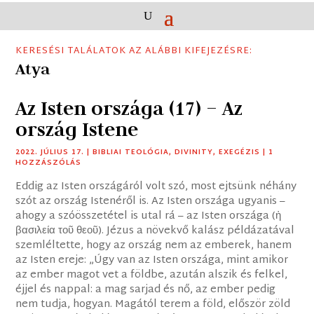
KERESÉSI TALÁLATOK AZ ALÁBBI KIFEJEZÉSRE:
Atya
Az Isten országa (17) – Az
ország Istene
2022. JÚLIUS 17.
|
BIBLIAI TEOLÓGIA
,
DIVINITY
,
EXEGÉZIS
| 1
HOZZÁSZÓLÁS
Eddig az Isten országáról volt szó, most ejtsünk néhány
szót az ország Istenéről is. Az Isten országa ugyanis –
ahogy a szóösszetétel is utal rá – az Isten országa (ἡ
βασιλεία τοῦ θεοῦ). Jézus a növekvő kalász példázatával
szemléltette, hogy az ország nem az emberek, hanem
az Isten ereje: „Úgy van az Isten országa, mint amikor
az ember magot vet a földbe, azután alszik és felkel,
éjjel és nappal: a mag sarjad és nő, az ember pedig
nem tudja, hogyan. Magától terem a föld, először zöld