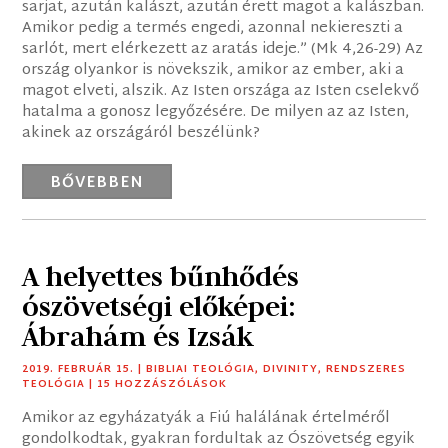
sarjat, azután kalászt, azután érett magot a kalászban.
Amikor pedig a termés engedi, azonnal nekiereszti a
sarlót, mert elérkezett az aratás ideje.” (Mk 4,26-29) Az
ország olyankor is növekszik, amikor az ember, aki a
magot elveti, alszik. Az Isten országa az Isten cselekvő
hatalma a gonosz legyőzésére. De milyen az az Isten,
akinek az országáról beszélünk?
BŐVEBBEN
A helyettes bűnhődés
ószövetségi előképei:
Ábrahám és Izsák
2019. FEBRUÁR 15.
|
BIBLIAI TEOLÓGIA
,
DIVINITY
,
RENDSZERES
TEOLÓGIA
| 15 HOZZÁSZÓLÁSOK
Amikor az egyházatyák a Fiú halálának értelméről
gondolkodtak, gyakran fordultak az Ószövetség egyik