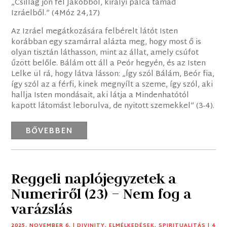
„Csillag jön fel Jákóbból, királyi pálca támad
Izráelből.” (4Móz 24,17)
Az Izráel megátkozására felbérelt látót Isten
korábban egy szamárral alázta meg, hogy most ő is
olyan tisztán láthasson, mint az állat, amely csúfot
űzött belőle. Bálám ott áll a Peór hegyén, és az Isten
Lelke ül rá, hogy látva lásson: „Így szól Bálám, Beór fia,
így szól az a férfi, kinek megnyílt a szeme, így szól, aki
hallja Isten mondásait, aki látja a Mindenhatótól
kapott látomást leborulva, de nyitott szemekkel” (3-4).
BŐVEBBEN
Reggeli naplójegyzetek a
Numeriről (23) – Nem fog a
varázslás
2025. NOVEMBER 6.
|
DIVINITY
,
ELMÉLKEDÉSEK
,
SPIRITUALITÁS
| 4