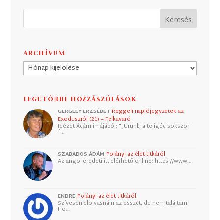
ARCHÍVUM
Archívum
LEGUTÓBBI HOZZÁSZÓLÁSOK
GERGELY ERZSÉBET
Reggeli naplójegyzetek az
Exoduszról (21) – Felkavaró
Idézet Ádám imájából: "„Urunk, a te igéd sokszor
f…
SZABADOS ÁDÁM
Polányi az élet titkáról
Az angol eredeti itt elérhető online: https://www.…
ENDRE
Polányi az élet titkáról
Szívesen elolvasnám az esszét, de nem találtam.
Ho…