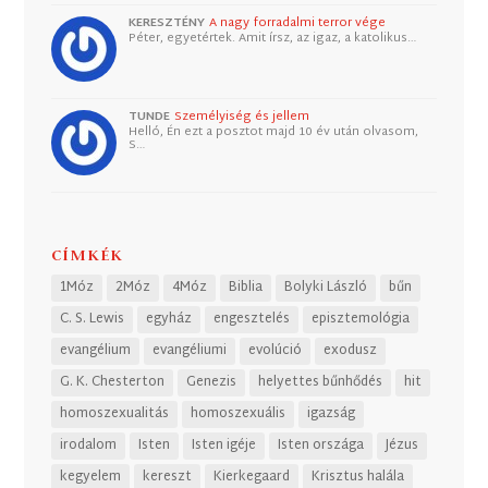
KERESZTÉNY
A nagy forradalmi terror vége
Péter, egyetértek. Amit írsz, az igaz, a katolikus…
TUNDE
Személyiség és jellem
Helló, Én ezt a posztot majd 10 év után olvasom,
S…
CÍMKÉK
1Móz
2Móz
4Móz
Biblia
Bolyki László
bűn
C. S. Lewis
egyház
engesztelés
episztemológia
evangélium
evangéliumi
evolúció
exodusz
G. K. Chesterton
Genezis
helyettes bűnhődés
hit
homoszexualitás
homoszexuális
igazság
irodalom
Isten
Isten igéje
Isten országa
Jézus
kegyelem
kereszt
Kierkegaard
Krisztus halála