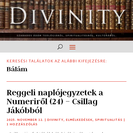
KERESÉSI TALÁLATOK AZ ALÁBBI KIFEJEZÉSRE:
Bálám
Reggeli naplójegyzetek a
Numeriről (24) – Csillag
Jákóbból
2025. NOVEMBER 12.
|
DIVINITY
,
ELMÉLKEDÉSEK
,
SPIRITUALITÁS
|
1 HOZZÁSZÓLÁS