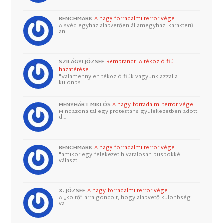
BENCHMARK
A nagy forradalmi terror vége
A svéd egyház alapvetően államegyházi karakterű
an…
SZILÁGYI JÓZSEF
Rembrandt: A tékozló fiú
hazatérése
"Valamennyien tékozló fiúk vagyunk azzal a
különbs…
MENYHÁRT MIKLÓS
A nagy forradalmi terror vége
Mindazonáltal egy protestáns gyülekezetben adott
d…
BENCHMARK
A nagy forradalmi terror vége
"amikor egy felekezet hivatalosan püspökké
választ…
X. JÓZSEF
A nagy forradalmi terror vége
A „költő” arra gondolt, hogy alapvető különbség
va…