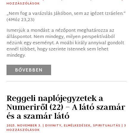
HOZZÁSZÓLÁSOK
„Nem fog a varázslás Jákóbon, sem az igézet Izráelen.”
(4Móz 23,23)
Ismerjük a mondást: a nézőpont meghatározza az
álláspontot. Nem mindegy, milyen perspektívából
nézünk egy eseményt. A moábi király annyival gondolt
ennél többet, hogy szerinte Istennek sem lehet
mindegy.
BŐVEBBEN
Reggeli naplójegyzetek a
Numeriről (22) – A látó szamár
és a szamár látó
2025. NOVEMBER 3.
|
DIVINITY
,
ELMÉLKEDÉSEK
,
SPIRITUALITÁS
| 3
HOZZÁSZÓLÁSOK