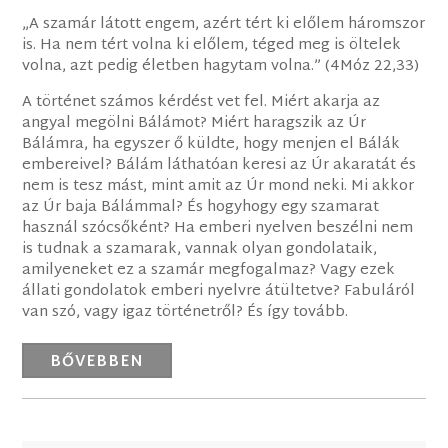
„A szamár látott engem, azért tért ki előlem háromszor
is. Ha nem tért volna ki előlem, téged meg is öltelek
volna, azt pedig életben hagytam volna.” (4Móz 22,33)
A történet számos kérdést vet fel. Miért akarja az
angyal megölni Bálámot? Miért haragszik az Úr
Bálámra, ha egyszer ő küldte, hogy menjen el Bálák
embereivel? Bálám láthatóan keresi az Úr akaratát és
nem is tesz mást, mint amit az Úr mond neki. Mi akkor
az Úr baja Bálámmal? És hogyhogy egy szamarat
használ szócsőként? Ha emberi nyelven beszélni nem
is tudnak a szamarak, vannak olyan gondolataik,
amilyeneket ez a szamár megfogalmaz? Vagy ezek
állati gondolatok emberi nyelvre átültetve? Fabuláról
van szó, vagy igaz történetről? És így tovább.
BŐVEBBEN