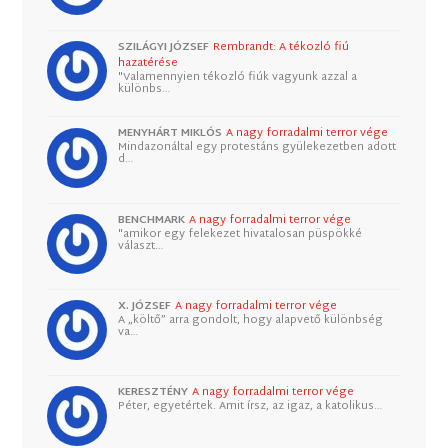
SZILÁGYI JÓZSEF
Rembrandt: A tékozló fiú
hazatérése
"Valamennyien tékozló fiúk vagyunk azzal a
különbs…
MENYHÁRT MIKLÓS
A nagy forradalmi terror vége
Mindazonáltal egy protestáns gyülekezetben adott
d…
BENCHMARK
A nagy forradalmi terror vége
"amikor egy felekezet hivatalosan püspökké
választ…
X. JÓZSEF
A nagy forradalmi terror vége
A „költő” arra gondolt, hogy alapvető különbség
va…
KERESZTÉNY
A nagy forradalmi terror vége
Péter, egyetértek. Amit írsz, az igaz, a katolikus…