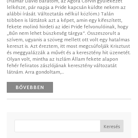
(Hamar Dávid barátom, az Agóra Corvin gyülekezet
lelkésze, pár napja a Pride kapcsán küldte nekem az
alábbi írását. Változtatás nélkül közlöm.) Talán
többen is láttátok azt a képet, amin egy kifeszített,
fekete molinó hirdeti az idei Pride felvonulóinak, hogy
„Bűn nem lehet büszkeség tárgya“. Összeszorult a
szívem, ugyanis a szöveg mellett ott volt egy hatalmas
kereszt is. Azt éreztem, itt most megcsúfolják Krisztust
és meggyalázzák a művét és a keresztény hit üzenetét.
Olyan volt, mintha az Iszlám Állam fekete alapon
fehér feliratos zászlójának keresztény változatát
látnám. Arra gondoltam,...
BŐVEBBEN