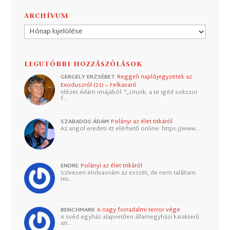
ARCHÍVUM
Archívum
LEGUTÓBBI HOZZÁSZÓLÁSOK
GERGELY ERZSÉBET
Reggeli naplójegyzetek az
Exoduszról (21) – Felkavaró
Idézet Ádám imájából: "„Urunk, a te igéd sokszor
f…
SZABADOS ÁDÁM
Polányi az élet titkáról
Az angol eredeti itt elérhető online: https://www.…
ENDRE
Polányi az élet titkáról
Szívesen elolvasnám az esszét, de nem találtam.
Ho…
BENCHMARK
A nagy forradalmi terror vége
A svéd egyház alapvetően államegyházi karakterű
an…