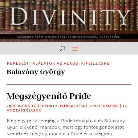
KERESÉSI TALÁLATOK AZ ALÁBBI KIFEJEZÉSRE:
Balavány György
Megszégyenítő Pride
2018. JÚLIUS 13.
|
DIVINITY
,
ELMÉLKEDÉSEK
,
SPIRITUALITÁS
| 12
HOZZÁSZÓLÁSOK
Még egy poszt erejéig a Pride témájánál és Balavány
Gyuri cikkénél maradok, mert egy fontos gondolatot
szeretnék megfogalmazni a Pride és a szégyen