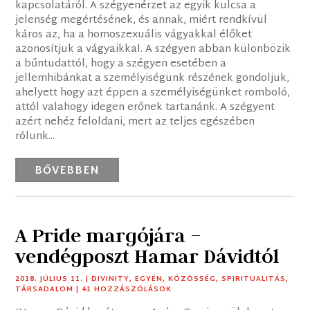
kapcsolatáról. A szégyenérzet az egyik kulcsa a
jelenség megértésének, és annak, miért rendkívül
káros az, ha a homoszexuális vágyakkal élőket
azonosítjuk a vágyaikkal. A szégyen abban különbözik
a bűntudattól, hogy a szégyen esetében a
jellemhibánkat a személyiségünk részének gondoljuk,
ahelyett hogy azt éppen a személyiségünket romboló,
attól valahogy idegen erőnek tartanánk. A szégyent
azért nehéz feloldani, mert az teljes egészében
rólunk...
BŐVEBBEN
A Pride margójára –
vendégposzt Hamar Dávidtól
2018. JÚLIUS 11.
|
DIVINITY
,
EGYÉN
,
KÖZÖSSÉG
,
SPIRITUALITÁS
,
TÁRSADALOM
| 41 HOZZÁSZÓLÁSOK