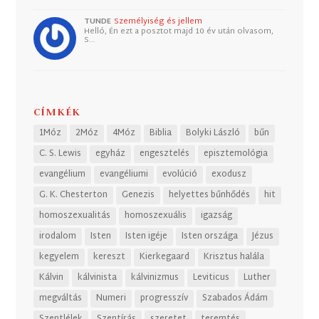
TUNDE
Személyiség és jellem
Helló, Én ezt a posztot majd 10 év után olvasom,
S…
CÍMKÉK
1Móz
2Móz
4Móz
Biblia
Bolyki László
bűn
C. S. Lewis
egyház
engesztelés
episztemológia
evangélium
evangéliumi
evolúció
exodusz
G. K. Chesterton
Genezis
helyettes bűnhődés
hit
homoszexualitás
homoszexuális
igazság
irodalom
Isten
Isten igéje
Isten országa
Jézus
kegyelem
kereszt
Kierkegaard
Krisztus halála
Kálvin
kálvinista
kálvinizmus
Leviticus
Luther
megváltás
Numeri
progresszív
Szabados Ádám
Szentlélek
Szentírás
szeretet
teremtés