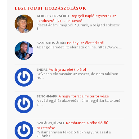
LEGUTÓBBI HOZZÁSZÓLÁSOK
GERGELY ERZSÉBET
Reggeli naplójegyzetek az
Exoduszról (21) – Felkavaró
Idézet Ádám imájából: "„Urunk, a te igéd sokszor
f…
SZABADOS ÁDÁM
Polányi az élet titkáról
Az angol eredeti itt elérhető online: https://www.…
ENDRE
Polányi az élet titkáról
Szívesen elolvasnám az esszét, de nem találtam.
Ho…
BENCHMARK
A nagy forradalmi terror vége
A svéd egyház alapvetően államegyházi karakterű
an…
SZILÁGYI JÓZSEF
Rembrandt: A tékozló fiú
hazatérése
"Valamennyien tékozló fiúk vagyunk azzal a
különbs…