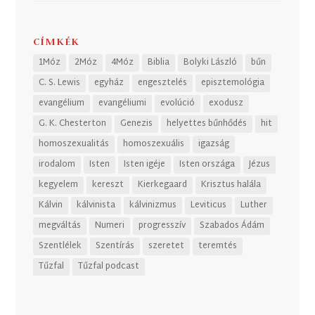
CÍMKÉK
1Móz
2Móz
4Móz
Biblia
Bolyki László
bűn
C. S. Lewis
egyház
engesztelés
episztemológia
evangélium
evangéliumi
evolúció
exodusz
G. K. Chesterton
Genezis
helyettes bűnhődés
hit
homoszexualitás
homoszexuális
igazság
irodalom
Isten
Isten igéje
Isten országa
Jézus
kegyelem
kereszt
Kierkegaard
Krisztus halála
Kálvin
kálvinista
kálvinizmus
Leviticus
Luther
megváltás
Numeri
progresszív
Szabados Ádám
Szentlélek
Szentírás
szeretet
teremtés
Tűzfal
Tűzfal podcast