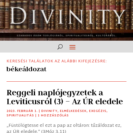
KERESÉSI TALÁLATOK AZ ALÁBBI KIFEJEZÉSRE:
békeáldozat
Reggeli naplójegyzetek a
Leviticusról (3) – Az ÚR eledele
2023. FEBRUÁR 1.
|
DIVINITY
,
ELMÉLKEDÉSEK
,
EXEGÉZIS
,
SPIRITUALITÁS
| 1 HOZZÁSZÓLÁS
„Füstölögtesse el ezt a pap az oltáron: tűzáldozat ez,
az ÚR eledele.” (3Móz 3,11)