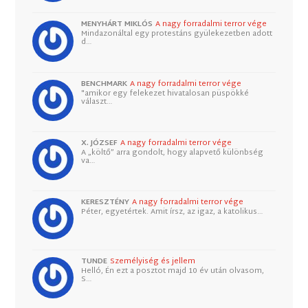
MENYHÁRT MIKLÓS
A nagy forradalmi terror vége
Mindazonáltal egy protestáns gyülekezetben adott
d…
BENCHMARK
A nagy forradalmi terror vége
"amikor egy felekezet hivatalosan püspökké
választ…
X. JÓZSEF
A nagy forradalmi terror vége
A „költő” arra gondolt, hogy alapvető különbség
va…
KERESZTÉNY
A nagy forradalmi terror vége
Péter, egyetértek. Amit írsz, az igaz, a katolikus…
TUNDE
Személyiség és jellem
Helló, Én ezt a posztot majd 10 év után olvasom,
S…