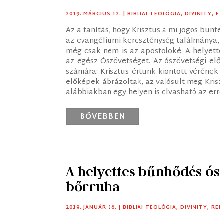
2019. MÁRCIUS 12.
|
BIBLIAI TEOLÓGIA
,
DIVINITY
,
E
Az a tanítás, hogy Krisztus a mi jogos bü
az evangéliumi kereszténység találmánya,
még csak nem is az apostoloké. A helyet
az egész Ószövetséget. Az ószövetségi el
számára: Krisztus értünk kiontott véréne
előképek ábrázoltak, az valósult meg Krisz
alábbiakban egy helyen is olvasható az errő
BŐVEBBEN
A helyettes bűnhődés ós
bőrruha
2019. JANUÁR 16.
|
BIBLIAI TEOLÓGIA
,
DIVINITY
,
RE