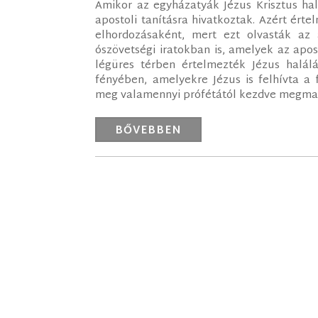
Amikor az egyházatyák Jézus Krisztus halá
apostoli tanításra hivatkoztak. Azért ér
elhordozásaként, mert ezt olvasták az 
ószövetségi iratokban is, amelyek az apo
légüres térben értelmezték Jézus halá
fényében, amelyekre Jézus is felhívta a
meg valamennyi prófétától kezdve megmagy
BŐVEBBEN