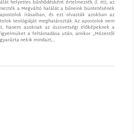
lát helyettes bűnhődésként értelmezték (l. itt), az
telmezték a Megváltó halálát a bűneink büntetésének
apostolok írásaiban, és ezt olvasták azokban az
stolok teológiáját meghatározták. Az apostolok nem
lát, hanem azoknak az ószövetségi előképeknek a
 figyelmüket a feltámadása után, amikor „Mózestől
arázta nekik mindazt,...