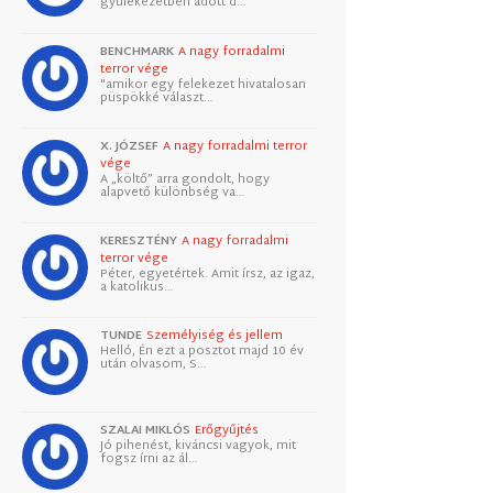
gyülekezetben adott d…
BENCHMARK
A nagy forradalmi
terror vége
"amikor egy felekezet hivatalosan
püspökké választ…
X. JÓZSEF
A nagy forradalmi terror
vége
A „költő” arra gondolt, hogy
alapvető különbség va…
KERESZTÉNY
A nagy forradalmi
terror vége
Péter, egyetértek. Amit írsz, az igaz,
a katolikus…
TUNDE
Személyiség és jellem
Helló, Én ezt a posztot majd 10 év
után olvasom, S…
SZALAI MIKLÓS
Erőgyűjtés
Jó pihenést, kiváncsi vagyok, mit
fogsz írni az ál…