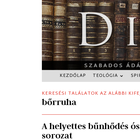
KEZDŐLAP
TEOLÓGIA
SPI
KERESÉSI TALÁLATOK AZ ALÁBBI KIFE
bőrruha
A helyettes bűnhődés ósz
sorozat