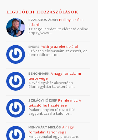
LEGUTÓBBI HOZZÁSZÓLÁSOK
SZABADOS ÁDÁM
Polányi az élet
titkáról
Az angol eredeti itt elérhető online:
https://www.…
ENDRE
Polányi az élet titkáról
Szívesen elolvasnám az esszét, de
nem találtam. Ho…
BENCHMARK
A nagy forradalmi
terror vége
A svéd egyház alapvetően
államegyházi karakterű an…
SZILÁGYI JÓZSEF
Rembrandt: A
tékozló fiú hazatérése
"Valamennyien tékozló fiúk
vagyunk azzal a különbs…
MENYHÁRT MIKLÓS
A nagy
forradalmi terror vége
Mindazonáltal egy protestáns