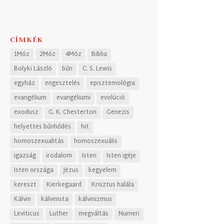
CÍMKÉK
1Móz
2Móz
4Móz
Biblia
Bolyki László
bűn
C. S. Lewis
egyház
engesztelés
episztemológia
evangélium
evangéliumi
evolúció
exodusz
G. K. Chesterton
Genezis
helyettes bűnhődés
hit
homoszexualitás
homoszexuális
igazság
irodalom
Isten
Isten igéje
Isten országa
Jézus
kegyelem
kereszt
Kierkegaard
Krisztus halála
Kálvin
kálvinista
kálvinizmus
Leviticus
Luther
megváltás
Numeri