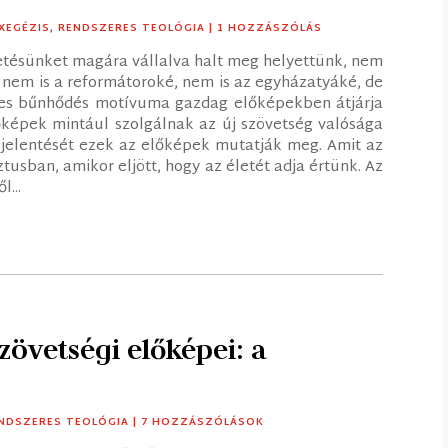
XEGÉZIS
,
RENDSZERES TEOLÓGIA
| 1 HOZZÁSZÓLÁS
ntetésünket magára vállalva halt meg helyettünk, nem
 nem is a reformátoroké, nem is az egyházatyáké, de
tes bűnhődés motívuma gazdag előképekben átjárja
őképek mintául szolgálnak az új szövetség valósága
k jelentését ezek az előképek mutatják meg. Amit az
tusban, amikor eljött, hogy az életét adja értünk. Az
l...
zövetségi előképei: a
NDSZERES TEOLÓGIA
| 7 HOZZÁSZÓLÁSOK