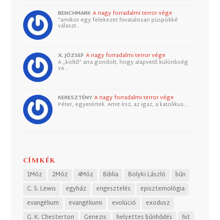
BENCHMARK
A nagy forradalmi terror vége
"amikor egy felekezet hivatalosan püspökké
választ…
X. JÓZSEF
A nagy forradalmi terror vége
A „költő” arra gondolt, hogy alapvető különbség
va…
KERESZTÉNY
A nagy forradalmi terror vége
Péter, egyetértek. Amit írsz, az igaz, a katolikus…
CÍMKÉK
1Móz
2Móz
4Móz
Biblia
Bolyki László
bűn
C. S. Lewis
egyház
engesztelés
episztemológia
evangélium
evangéliumi
evolúció
exodusz
G. K. Chesterton
Genezis
helyettes bűnhődés
hit