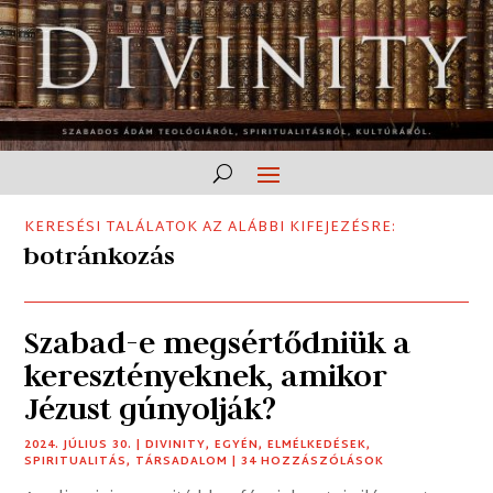
KERESÉSI TALÁLATOK AZ ALÁBBI KIFEJEZÉSRE:
botránkozás
Szabad-e megsértődniük a
keresztényeknek, amikor
Jézust gúnyolják?
2024. JÚLIUS 30.
|
DIVINITY
,
EGYÉN
,
ELMÉLKEDÉSEK
,
SPIRITUALITÁS
,
TÁRSADALOM
| 34 HOZZÁSZÓLÁSOK