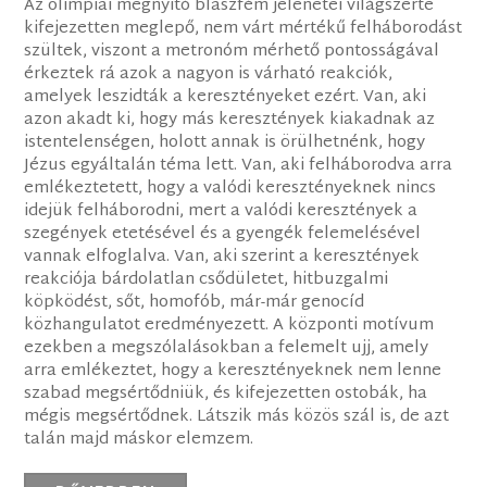
Az olimpiai megnyitó blaszfém jelenetei világszerte
kifejezetten meglepő, nem várt mértékű felháborodást
szültek, viszont a metronóm mérhető pontosságával
érkeztek rá azok a nagyon is várható reakciók,
amelyek leszidták a keresztényeket ezért. Van, aki
azon akadt ki, hogy más keresztények kiakadnak az
istentelenségen, holott annak is örülhetnénk, hogy
Jézus egyáltalán téma lett. Van, aki felháborodva arra
emlékeztetett, hogy a valódi keresztényeknek nincs
idejük felháborodni, mert a valódi keresztények a
szegények etetésével és a gyengék felemelésével
vannak elfoglalva. Van, aki szerint a keresztények
reakciója bárdolatlan csődületet, hitbuzgalmi
köpködést, sőt, homofób, már-már genocíd
közhangulatot eredményezett. A központi motívum
ezekben a megszólalásokban a felemelt ujj, amely
arra emlékeztet, hogy a keresztényeknek nem lenne
szabad megsértődniük, és kifejezetten ostobák, ha
mégis megsértődnek. Látszik más közös szál is, de azt
talán majd máskor elemzem.