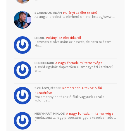
SZABADOS ÁDÁM
Polányi az élet titkáról
Az angol eredeti itt elérhető online: https://www.…
ENDRE
Polányi az élet titkáról
Szívesen elolvasnám az esszét, de nem találtam.
Ho…
BENCHMARK
A nagy forradalmi terror vége
A svéd egyház alapvetően államegyházi karakterű
an…
SZILÁGYI JÓZSEF
Rembrandt: A tékozló fiú
hazatérése
"Valamennyien tékozló fiúk vagyunk azzal a
különbs…
MENYHÁRT MIKLÓS
A nagy forradalmi terror vége
Mindazonáltal egy protestáns gyülekezetben adott
d…