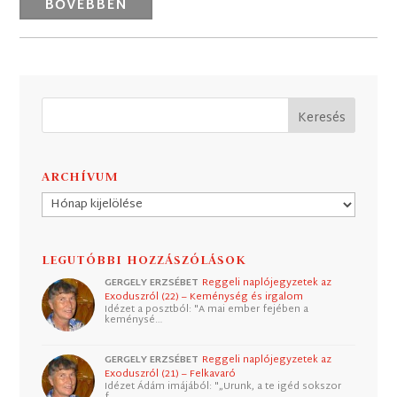
BŐVEBBEN
ARCHÍVUM
Archívum
LEGUTÓBBI HOZZÁSZÓLÁSOK
GERGELY ERZSÉBET
Reggeli naplójegyzetek az
Exoduszról (22) – Keménység és irgalom
Idézet a posztból: "A mai ember fejében a
keménysé…
GERGELY ERZSÉBET
Reggeli naplójegyzetek az
Exoduszról (21) – Felkavaró
Idézet Ádám imájából: "„Urunk, a te igéd sokszor
f…