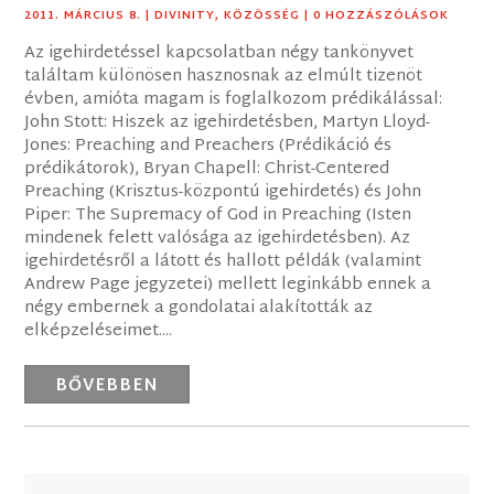
2011. MÁRCIUS 8.
|
DIVINITY
,
KÖZÖSSÉG
| 0 HOZZÁSZÓLÁSOK
Az igehirdetéssel kapcsolatban négy tankönyvet
találtam különösen hasznosnak az elmúlt tizenöt
évben, amióta magam is foglalkozom prédikálással:
John Stott: Hiszek az igehirdetésben, Martyn Lloyd-
Jones: Preaching and Preachers (Prédikáció és
prédikátorok), Bryan Chapell: Christ-Centered
Preaching (Krisztus-központú igehirdetés) és John
Piper: The Supremacy of God in Preaching (Isten
mindenek felett valósága az igehirdetésben). Az
igehirdetésről a látott és hallott példák (valamint
Andrew Page jegyzetei) mellett leginkább ennek a
négy embernek a gondolatai alakították az
elképzeléseimet....
BŐVEBBEN