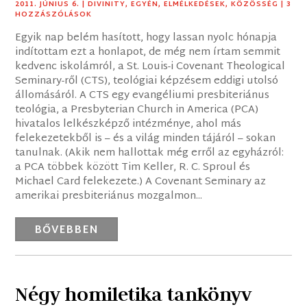
2011. JÚNIUS 6.
|
DIVINITY
,
EGYÉN
,
ELMÉLKEDÉSEK
,
KÖZÖSSÉG
| 3
HOZZÁSZÓLÁSOK
Egyik nap belém hasított, hogy lassan nyolc hónapja
indítottam ezt a honlapot, de még nem írtam semmit
kedvenc iskolámról, a St. Louis-i Covenant Theological
Seminary-ről (CTS), teológiai képzésem eddigi utolsó
állomásáról. A CTS egy evangéliumi presbiteriánus
teológia, a Presbyterian Church in America (PCA)
hivatalos lelkészképző intézménye, ahol más
felekezetekből is – és a világ minden tájáról – sokan
tanulnak. (Akik nem hallottak még erről az egyházról:
a PCA többek között Tim Keller, R. C. Sproul és
Michael Card felekezete.) A Covenant Seminary az
amerikai presbiteriánus mozgalmon...
BŐVEBBEN
Négy homiletika tankönyv