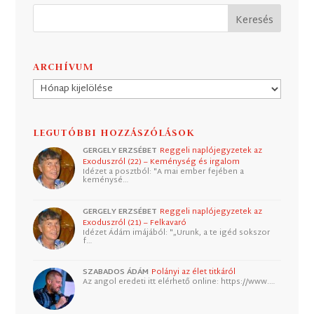
ARCHÍVUM
Archívum
LEGUTÓBBI HOZZÁSZÓLÁSOK
GERGELY ERZSÉBET
Reggeli naplójegyzetek az
Exoduszról (22) – Keménység és irgalom
Idézet a posztból: "A mai ember fejében a
keménysé…
GERGELY ERZSÉBET
Reggeli naplójegyzetek az
Exoduszról (21) – Felkavaró
Idézet Ádám imájából: "„Urunk, a te igéd sokszor
f…
SZABADOS ÁDÁM
Polányi az élet titkáról
Az angol eredeti itt elérhető online: https://www.…