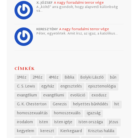
X. JÓZSEF
A nagy forradalmi terror vége
A „költő” arra gondolt, hogy alapvető különbség
va…
KERESZTÉNY
A nagy forradalmi terror vége
Péter, egyetértek. Amit írsz, az igaz, a katolikus…
CÍMKÉK
1Móz
2Móz
4Móz
Biblia
Bolyki László
bűn
C. S. Lewis
egyház
engesztelés
episztemológia
evangélium
evangéliumi
evolúció
exodusz
G. K. Chesterton
Genezis
helyettes bűnhődés
hit
homoszexualitás
homoszexuális
igazság
irodalom
Isten
Isten igéje
Isten országa
Jézus
kegyelem
kereszt
Kierkegaard
Krisztus halála