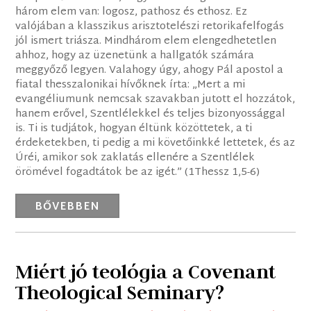
három elem van: logosz, pathosz és ethosz. Ez
valójában a klasszikus arisztotelészi retorikafelfogás
jól ismert triásza. Mindhárom elem elengedhetetlen
ahhoz, hogy az üzenetünk a hallgatók számára
meggyőző legyen. Valahogy úgy, ahogy Pál apostol a
fiatal thesszalonikai hívőknek írta: „Mert a mi
evangéliumunk nemcsak szavakban jutott el hozzátok,
hanem erővel, Szentlélekkel és teljes bizonyossággal
is. Ti is tudjátok, hogyan éltünk közöttetek, a ti
érdeketekben, ti pedig a mi követőinkké lettetek, és az
Úréi, amikor sok zaklatás ellenére a Szentlélek
örömével fogadtátok be az igét.” (1Thessz 1,5-6)
BŐVEBBEN
Miért jó teológia a Covenant
Theological Seminary?