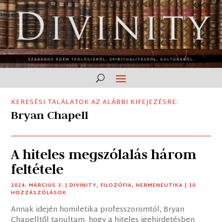
KERESÉSI TALÁLATOK AZ ALÁBBI KIFEJEZÉSRE:
Bryan Chapell
A hiteles megszólalás három
feltétele
2024. MÁRCIUS 3.
|
DIVINITY
,
FILOZÓFIA
,
HERMENEUTIKA
| 10
HOZZÁSZÓLÁSOK
Annak idején homiletika professzoromtól, Bryan
Chapelltől tanultam, hogy a hiteles igehirdetésben