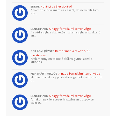
ENDRE
Polányi az élet titkáról
Szívesen elolvasnám az esszét, de nem találtam.
Ho…
BENCHMARK
A nagy forradalmi terror vége
A svéd egyház alapvetően államegyházi karakterű
an…
SZILÁGYI JÓZSEF
Rembrandt: A tékozló fiú
hazatérése
"Valamennyien tékozló fiúk vagyunk azzal a
különbs…
MENYHÁRT MIKLÓS
A nagy forradalmi terror vége
Mindazonáltal egy protestáns gyülekezetben adott
d…
BENCHMARK
A nagy forradalmi terror vége
"amikor egy felekezet hivatalosan püspökké
választ…