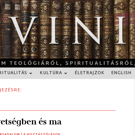
RITUALITÁS
KULTÚRA
ÉLETRAJZOK
ENGLISH
JEZÉSRE:
vetségben és ma
RSADALOM
| 6 HOZZÁSZÓLÁSOK