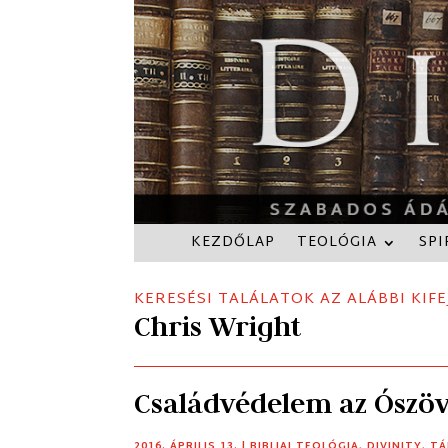
KEZDŐLAP
TEOLÓGIA
SPI
KERESÉSI TALÁLATOK AZ ALÁBBI KIFE
Chris Wright
Családvédelem az Ószö
2016. ÁPRILIS 13.
|
BIBLIAI TEOLÓGIA
,
DIVINITY
,
TÁ