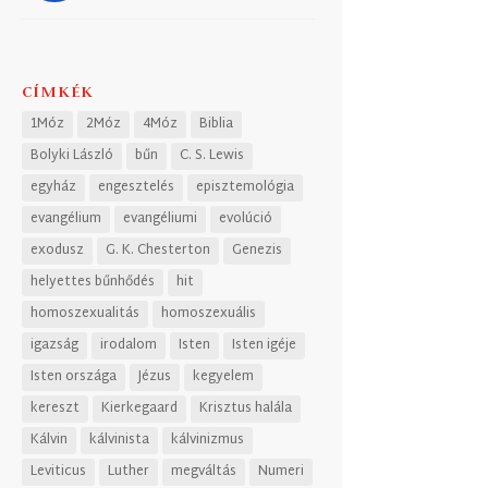
CÍMKÉK
1Móz
2Móz
4Móz
Biblia
Bolyki László
bűn
C. S. Lewis
egyház
engesztelés
episztemológia
evangélium
evangéliumi
evolúció
exodusz
G. K. Chesterton
Genezis
helyettes bűnhődés
hit
homoszexualitás
homoszexuális
igazság
irodalom
Isten
Isten igéje
Isten országa
Jézus
kegyelem
kereszt
Kierkegaard
Krisztus halála
Kálvin
kálvinista
kálvinizmus
Leviticus
Luther
megváltás
Numeri