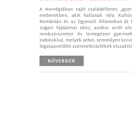
A Norvégiában zajló családellenes „gye
emberekben, akik hallanak róla. Kultúrák
Románián és az Egyesült Államokon át 
zsigeri fájdalmat okoz, amikor arról olv
rendszerszinten és tömegesen gyermek
indokokkal, melyek sehol, semmilyen körü
legalapvetőbb szeretetkötelékek elszakítá
BŐVEBBEN