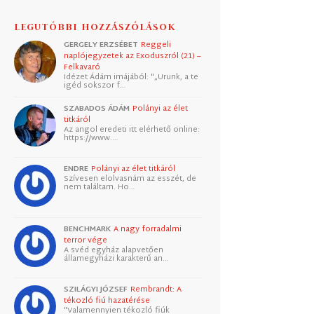
LEGUTÓBBI HOZZÁSZÓLÁSOK
GERGELY ERZSÉBET
Reggeli
naplójegyzetek az Exoduszról (21) –
Felkavaró
Idézet Ádám imájából: "„Urunk, a te
igéd sokszor f…
SZABADOS ÁDÁM
Polányi az élet
titkáról
Az angol eredeti itt elérhető online:
https://www.…
ENDRE
Polányi az élet titkáról
Szívesen elolvasnám az esszét, de
nem találtam. Ho…
BENCHMARK
A nagy forradalmi
terror vége
A svéd egyház alapvetően
államegyházi karakterű an…
SZILÁGYI JÓZSEF
Rembrandt: A
tékozló fiú hazatérése
"Valamennyien tékozló fiúk