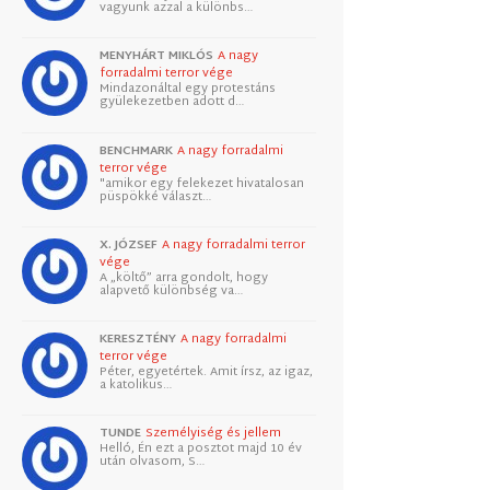
vagyunk azzal a különbs…
MENYHÁRT MIKLÓS
A nagy
forradalmi terror vége
Mindazonáltal egy protestáns
gyülekezetben adott d…
BENCHMARK
A nagy forradalmi
terror vége
"amikor egy felekezet hivatalosan
püspökké választ…
X. JÓZSEF
A nagy forradalmi terror
vége
A „költő” arra gondolt, hogy
alapvető különbség va…
KERESZTÉNY
A nagy forradalmi
terror vége
Péter, egyetértek. Amit írsz, az igaz,
a katolikus…
TUNDE
Személyiség és jellem
Helló, Én ezt a posztot majd 10 év
után olvasom, S…