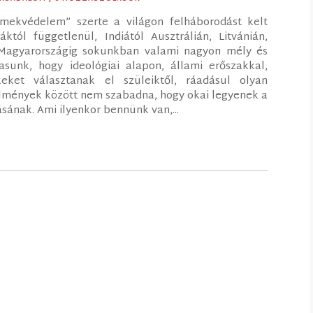
rmekvédelem” szerte a világon felháborodást kelt
tól függetlenül, Indiától Ausztrálián, Litvánián,
Magyarországig sokunkban valami nagyon mély és
asunk, hogy ideológiai alapon, állami erőszakkal,
eket választanak el szüleiktől, ráadásul olyan
lmények között nem szabadna, hogy okai legyenek a
sának. Ami ilyenkor bennünk van,...