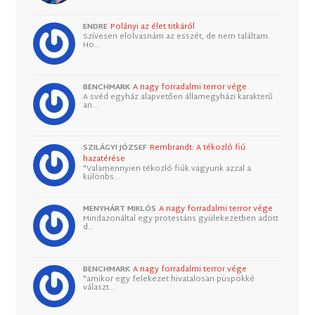
ENDRE
Polányi az élet titkáról
Szívesen elolvasnám az esszét, de nem találtam.
Ho…
BENCHMARK
A nagy forradalmi terror vége
A svéd egyház alapvetően államegyházi karakterű
an…
SZILÁGYI JÓZSEF
Rembrandt: A tékozló fiú
hazatérése
"Valamennyien tékozló fiúk vagyunk azzal a
különbs…
MENYHÁRT MIKLÓS
A nagy forradalmi terror vége
Mindazonáltal egy protestáns gyülekezetben adott
d…
BENCHMARK
A nagy forradalmi terror vége
"amikor egy felekezet hivatalosan püspökké
választ…