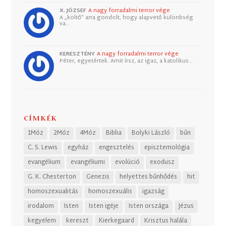
X. JÓZSEF
A nagy forradalmi terror vége
A „költő” arra gondolt, hogy alapvető különbség
va…
KERESZTÉNY
A nagy forradalmi terror vége
Péter, egyetértek. Amit írsz, az igaz, a katolikus…
CÍMKÉK
1Móz
2Móz
4Móz
Biblia
Bolyki László
bűn
C. S. Lewis
egyház
engesztelés
episztemológia
evangélium
evangéliumi
evolúció
exodusz
G. K. Chesterton
Genezis
helyettes bűnhődés
hit
homoszexualitás
homoszexuális
igazság
irodalom
Isten
Isten igéje
Isten országa
Jézus
kegyelem
kereszt
Kierkegaard
Krisztus halála