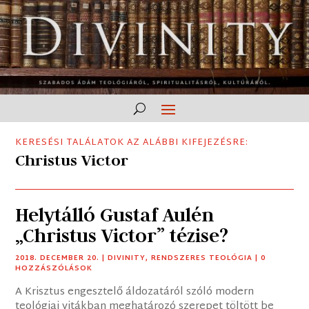
KERESÉSI TALÁLATOK AZ ALÁBBI KIFEJEZÉSRE:
Christus Victor
Helytálló Gustaf Aulén
„Christus Victor” tézise?
2018. DECEMBER 20.
|
DIVINITY
,
RENDSZERES TEOLÓGIA
| 0
HOZZÁSZÓLÁSOK
A Krisztus engesztelő áldozatáról szóló modern
teológiai vitákban meghatározó szerepet töltött be