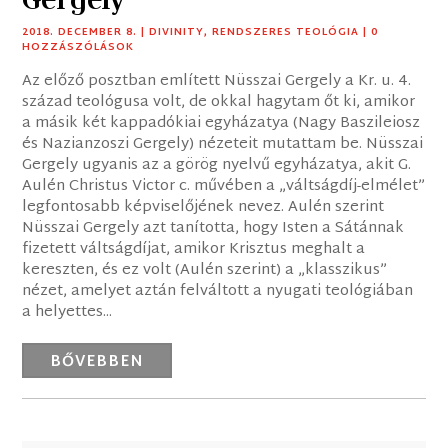
2018. DECEMBER 8.
|
DIVINITY
,
RENDSZERES TEOLÓGIA
| 0
HOZZÁSZÓLÁSOK
Az előző posztban említett Nüsszai Gergely a Kr. u. 4.
század teológusa volt, de okkal hagytam őt ki, amikor
a másik két kappadókiai egyházatya (Nagy Baszileiosz
és Nazianzoszi Gergely) nézeteit mutattam be. Nüsszai
Gergely ugyanis az a görög nyelvű egyházatya, akit G.
Aulén Christus Victor c. művében a „váltságdíj-elmélet”
legfontosabb képviselőjének nevez. Aulén szerint
Nüsszai Gergely azt tanította, hogy Isten a Sátánnak
fizetett váltságdíjat, amikor Krisztus meghalt a
kereszten, és ez volt (Aulén szerint) a „klasszikus”
nézet, amelyet aztán felváltott a nyugati teológiában
a helyettes...
BŐVEBBEN