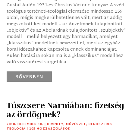
Gustaf Aulén 1931-es Christus Victor c. könyve. A svéd
teológus történeti-teológiai elemzése mindössze 159
oldal, mégis megkerülhetetlenné vált, mert az addig
megszokott két modell – az Anzelmnek tulajdonított
„objektív” és az Abelardnak tulajdonított „szubjektív”
modell – mellé helyezett egy harmadikat, amelyet
„klasszikus” modellnek nevezett el, mert az egyház
korai időszakához kapcsolta ennek dominanciáját.
Aulén hatására sokan ma is a „klasszikus” modellhez
való visszatérést sürgetik a...
BŐVEBBEN
Túszcsere Narniában: fizetség
az ördögnek?
2018. DECEMBER 10.
|
DIVINITY
,
MŰVÉSZET
,
RENDSZERES
TEOLÓGIA
| 105 HOZZÁSZÓLÁSOK