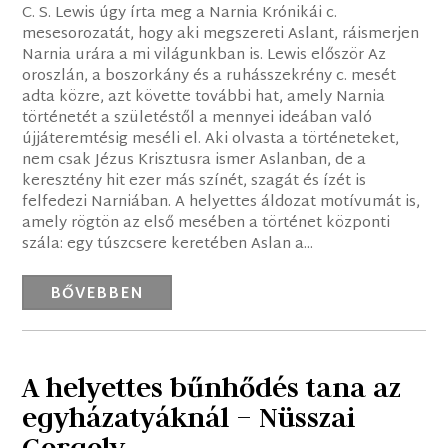
C. S. Lewis úgy írta meg a Narnia Krónikái c.
mesesorozatát, hogy aki megszereti Aslant, ráismerjen
Narnia urára a mi világunkban is. Lewis először Az
oroszlán, a boszorkány és a ruhásszekrény c. mesét
adta közre, azt követte további hat, amely Narnia
történetét a születéstől a mennyei ideában való
újjáteremtésig meséli el. Aki olvasta a történeteket,
nem csak Jézus Krisztusra ismer Aslanban, de a
keresztény hit ezer más színét, szagát és ízét is
felfedezi Narniában. A helyettes áldozat motívumát is,
amely rögtön az első mesében a történet központi
szála: egy túszcsere keretében Aslan a...
BŐVEBBEN
A helyettes bűnhődés tana az
egyházatyáknál – Nüsszai
Gergely