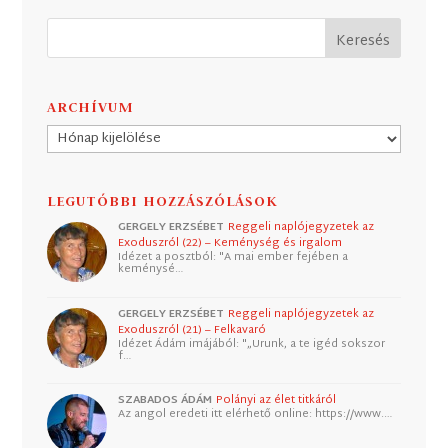
ARCHÍVUM
Archívum
LEGUTÓBBI HOZZÁSZÓLÁSOK
GERGELY ERZSÉBET
Reggeli naplójegyzetek az
Exoduszról (22) – Keménység és irgalom
Idézet a posztból: "A mai ember fejében a
keménysé…
GERGELY ERZSÉBET
Reggeli naplójegyzetek az
Exoduszról (21) – Felkavaró
Idézet Ádám imájából: "„Urunk, a te igéd sokszor
f…
SZABADOS ÁDÁM
Polányi az élet titkáról
Az angol eredeti itt elérhető online: https://www.…